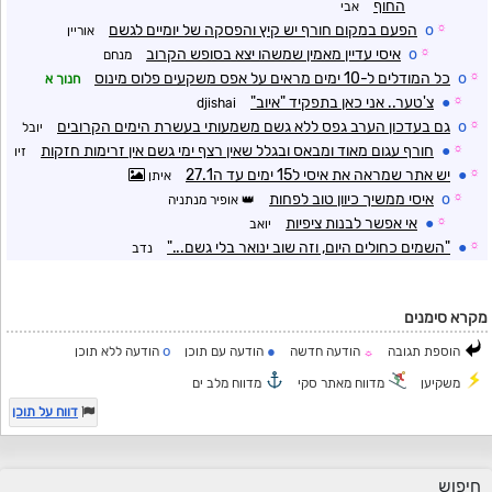
החוף
אבי
☼
o
הפעם במקום חורף יש קיץ והפסקה של יומיים לגשם
אוריין
☼
o
איסי עדיין מאמין שמשהו יצא בסופש הקרוב
מנחם
☼
o
כל המודלים ל-10 ימים מראים על אפס משקעים פלוס מינוס
חנוך א
☼
●
צ'טער.. אני כאן בתפקיד "איוב"
djishai
☼
o
גם בעדכון הערב גפס ללא גשם משמעותי בעשרת הימים הקרובים
יובל
☼
●
חורף עגום מאוד ומבאס ובגלל שאין רצף ימי גשם אין זרימות חזקות
זיו
☼
●
יש אתר שמראה את איסי ל15 ימים עד ה27.1
איתן
☼
o
איסי ממשיך כיוון טוב לפחות
אופיר מנתניה
☼
●
אי אפשר לבנות ציפיות
יואב
☼
●
"השמים כחולים היום, וזה שוב ינואר בלי גשם..."
נדב
מקרא סימנים
o
●
הוספת תגובה
הודעה חדשה
הודעה עם תוכן
הודעה ללא תוכן
☼
משקיען
מדווח מאתר סקי
מדווח מלב ים
דווח על תוכן
חיפוש