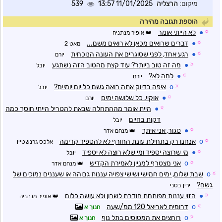
מיקום:
הרצליה
11/01/2025 13:57
539
הוספת תגובה מהירה
☼
●
לא הייתי אומר
אופיר מנתניה
☼
●
דברים שרואים מכאן לא רואים משם...
מאט 2
☼
●
רגע אחד, לפני שסוגרים את העונה הנוכחית
יורם
☼
●
מה זה טוב ביותר? עוד קצת מהטוב הזה נשתגע
יובל
☼
●
למה לא?
יורם
☼
o
איפה בדיוק אתה רואה גשם כל יום יומיים?
יובל
☼
●
אוקיי. כל שלושה ימים
יורם
☼
●
היית אומר מההתחלה שבאת להטריל הייתי חוסך כמה
דקות בחיים
יובל
☼
●
סגור, אני איתך
מנחם אדר
☼
o
אנחנו רק בתחילת עונת החורף לא להספיד קדימה
אלכס גרנשטיין
☼
●
מי שרוצה יספיד ומי שלא רוצה לא יספיד
יובל
☼
o
אני מצטרף למניין לאמירת הקדיש
מנחם אדר
☼
o
שבת שלום, ימים חמישי ושישי צפויה עננות גבוהה או שעננים נמוכים של
גשם?
ירין בטני
☼
●
הזוי עננות מפותחת חודרת לשרון ולא עושה כלום
אופיר מנתניה
☼
o
דרומית לאריאל 120 ממ/שעה
חנוך א
☼
o
רוחצים את המטוסים בתל נוף
חנוך א