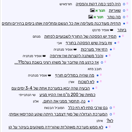
☼
o
היה לפני כמה דקות והפסיק
חורפאיש
☼
o
שאריות
חנוך א
☼
o
מה נותר
חנוך א
☼
●
תחזית מעודכנת מעלימה את כל הגשם ומחליפה אותו בימים בהירים וחמים
ביותר
אופיר פרנקו
☼
●
תמיד יש הפסקה של החורף לשבועיים לפחות
מנחם
☼
●
אין בעיה שיש הפסקה בחורף
אבי
☼
●
הזוי איך מערכות
אופיר מנתניה
☼
●
והכל משתנה לקצרות ואז אירופה
אופיר מנתניה
☼
o
אז כרגע מה שדובר על משהו רציני בשבת נעלם??...
חובב מזא
☼
●
מה שהיה במודלים חורף
אופיר מנתניה
☼
●
לא לשכוח
אורן
☼
●
הבעיה שזה יבוא במערכת אחת של 3-4 ימים עם
כמויות של 200 מ"מ ואז הקיץ מגיע
שי הנתנייתי
☼
●
נה, תחסוך ממני את החום.
אלון
☼
o
גם שרבי סתיו לא היו כלל
המוביל הבטוח
☼
o
המערכת הגדולה של סוף דצמבר הייתה שקע קפריסאי אמיתי,
לא?
איתן
☼
●
לא ממש מערכת מאוקלזת שהורידה משקעים בעיקר על קו