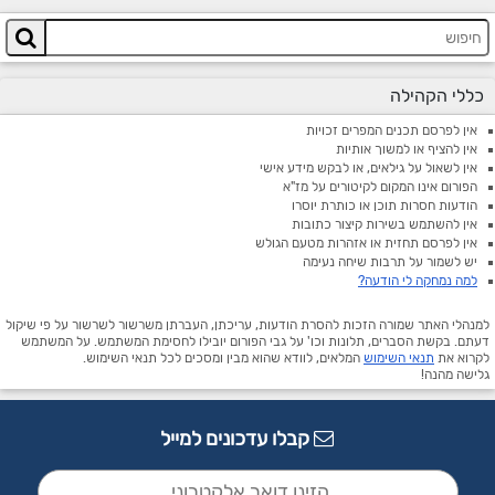
כללי הקהילה
אין לפרסם תכנים המפרים זכויות
אין להציף או למשוך אותיות
אין לשאול על גילאים, או לבקש מידע אישי
הפורום אינו המקום לקיטורים על מז"א
הודעות חסרות תוכן או כותרת יוסרו
אין להשתמש בשירות קיצור כתובות
אין לפרסם תחזית או אזהרות מטעם הגולש
יש לשמור על תרבות שיחה נעימה
למה נמחקה לי הודעה?
למנהלי האתר שמורה הזכות להסרת הודעות, עריכתן, העברתן משרשור לשרשור על פי שיקול
דעתם. בקשת הסברים, תלונות וכו' על גבי הפורום יובילו לחסימת המשתמש. על המשתמש
לקרוא את
תנאי השימוש
המלאים, לוודא שהוא מבין ומסכים לכל תנאי השימוש.
גלישה מהנה!
קבלו עדכונים למייל