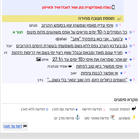
נשלח מאפליקציית מזג אוויר לאנדרואיד ולאייפון
הוספת תגובה מהירה
☼
o
איסי עדיין מאמין שמשהו יצא בסופש הקרוב
מנחם
☼
o
כל המודלים ל-10 ימים מראים על אפס משקעים פלוס מינוס
חנוך א
☼
●
צ'טער.. אני כאן בתפקיד "איוב"
djishai
☼
o
גם בעדכון הערב גפס ללא גשם משמעותי בעשרת הימים הקרובים
יובל
☼
●
חורף עגום מאוד ומבאס ובגלל שאין רצף ימי גשם אין זרימות חזקות
זיו
☼
●
יש אתר שמראה את איסי ל15 ימים עד ה27.1
איתן
☼
o
איסי ממשיך כיוון טוב לפחות
אופיר מנתניה
☼
●
אי אפשר לבנות ציפיות
יואב
☼
●
"השמים כחולים היום, וזה שוב ינואר בלי גשם..."
נדב
מקרא סימנים
o
●
הוספת תגובה
הודעה חדשה
הודעה עם תוכן
הודעה ללא תוכן
☼
משקיען
מדווח מאתר סקי
מדווח מלב ים
דווח על תוכן