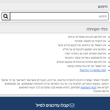
חיפוש
כללי הקהילה
אין לפרסם תכנים המפרים זכויות
אין להציף או למשוך אותיות
אין לשאול על גילאים, או לבקש מידע אישי
הפורום אינו המקום לקיטורים על מז"א
הודעות חסרות תוכן או כותרת יוסרו
אין להשתמש בשירות קיצור כתובות
אין לפרסם תחזית או אזהרות מטעם הגולש
יש לשמור על תרבות שיחה נעימה
למה נמחקה לי הודעה?
למנהלי האתר שמורה הזכות להסרת הודעות, עריכתן, העברתן משרשור לשרשור על פי שיקול
דעתם. בקשת הסברים, תלונות וכו' על גבי הפורום יובילו לחסימת המשתמש. על המשתמש
לקרוא את
תנאי השימוש
המלאים, לוודא שהוא מבין ומסכים לכל תנאי השימוש.
גלישה מהנה!
קבלו עדכונים למייל