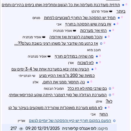
☼
●
תחזית מעודכנת מעלימה את כל הגשם ומחליפה אותו בימים בהירים וחמים
ביותר
אופיר פרנקו
☼
●
תמיד יש הפסקה של החורף לשבועיים לפחות
מנחם
☼
●
אין בעיה שיש הפסקה בחורף
אבי
☼
●
הזוי איך מערכות
אופיר מנתניה
☼
●
והכל משתנה לקצרות ואז אירופה
אופיר מנתניה
☼
o
אז כרגע מה שדובר על משהו רציני בשבת נעלם??...
חובב מזא
☼
●
מה שהיה במודלים חורף
אופיר מנתניה
☼
●
לא לשכוח
אורן
☼
●
הבעיה שזה יבוא במערכת אחת של 3-4 ימים עם
כמויות של 200 מ"מ ואז הקיץ מגיע
שי הנתנייתי
☼
●
נה, תחסוך ממני את החום.
אלון
☼
o
גם שרבי סתיו לא היו כלל
המוביל הבטוח
☼
o
המערכת הגדולה של סוף דצמבר הייתה שקע קפריסאי אמיתי,
לא?
איתן
☼
●
לא ממש מערכת מאוקלזת שהורידה משקעים בעיקר על קו
החוף
אבי
o
הפעם במקום חורף יש קיץ והפסקה של יומיים לגשם
אוריין
מיקום:
לוס אנגלס קליפורניה
12/01/2025 09:20
217