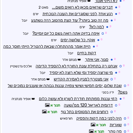
☼
●
לא הייתי אומר
אופיר מנתניה
☼
●
דברים שרואים מכאן לא רואים משם...
מאט 2
☼
●
רגע אחד, לפני שסוגרים את העונה הנוכחית
יורם
☼
●
מה זה טוב ביותר? עוד קצת מהטוב הזה נשתגע
יובל
☼
●
למה לא?
יורם
☼
o
איפה בדיוק אתה רואה גשם כל יום יומיים?
יובל
☼
●
אוקיי. כל שלושה ימים
יורם
☼
●
היית אומר מההתחלה שבאת להטריל הייתי חוסך כמה
דקות בחיים
יובל
☼
●
סגור, אני איתך
מנחם אדר
☼
o
אנחנו רק בתחילת עונת החורף לא להספיד קדימה
אלכס גרנשטיין
☼
●
מי שרוצה יספיד ומי שלא רוצה לא יספיד
יובל
☼
o
אני מצטרף למניין לאמירת הקדיש
מנחם אדר
☼
o
שבת שלום, ימים חמישי ושישי צפויה עננות גבוהה או שעננים נמוכים של
גשם?
ירין בטני
☼
●
הזוי עננות מפותחת חודרת לשרון ולא עושה כלום
אופיר מנתניה
☼
o
דרומית לאריאל 120 ממ/שעה
חנוך א
☼
o
רוחצים את המטוסים בתל נוף
חנוך א
☼
o
היה לפני כמה דקות והפסיק
חורפאיש
☼
o
שאריות
חנוך א
☼
o
מה נותר
חנוך א