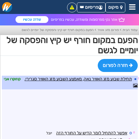
מיקום
פרימיום 👑
אתר נקי מפרסומות ומשודרג, עכשיו בפרימיום
שדרג עכשיו
עמוד הבית
>
פורום מזג אוויר
>
הפעם במקום חורף יש קיץ והפסקה של יומיים לגשם
הפעם במקום חורף יש קיץ והפסקה של
יומיים לגשם
חזרה לפורום
●
תחילת שבוע מזג האוויר נאה, מאמצע השבוע מזג האוויר סגרירי.
קוזוקרו אבי
☼
o
אפשר להתחיל לומר קדיש על החורף הזה
יובל