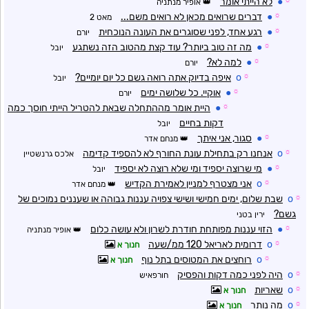
☼
●
לא הייתי אומר
אופיר מנתניה
☼
●
דברים שרואים מכאן לא רואים משם...
מאט 2
☼
●
רגע אחד, לפני שסוגרים את העונה הנוכחית
יורם
☼
●
מה זה טוב ביותר? עוד קצת מהטוב הזה נשתגע
יובל
☼
●
למה לא?
יורם
☼
o
איפה בדיוק אתה רואה גשם כל יום יומיים?
יובל
☼
●
אוקיי. כל שלושה ימים
יורם
☼
●
היית אומר מההתחלה שבאת להטריל הייתי חוסך כמה
דקות בחיים
יובל
☼
●
סגור, אני איתך
מנחם אדר
☼
o
אנחנו רק בתחילת עונת החורף לא להספיד קדימה
אלכס גרנשטיין
☼
●
מי שרוצה יספיד ומי שלא רוצה לא יספיד
יובל
☼
o
אני מצטרף למניין לאמירת הקדיש
מנחם אדר
☼
o
שבת שלום, ימים חמישי ושישי צפויה עננות גבוהה או שעננים נמוכים של
גשם?
ירין בטני
☼
●
הזוי עננות מפותחת חודרת לשרון ולא עושה כלום
אופיר מנתניה
☼
o
דרומית לאריאל 120 ממ/שעה
חנוך א
☼
o
רוחצים את המטוסים בתל נוף
חנוך א
☼
o
היה לפני כמה דקות והפסיק
חורפאיש
☼
o
שאריות
חנוך א
☼
o
מה נותר
חנוך א