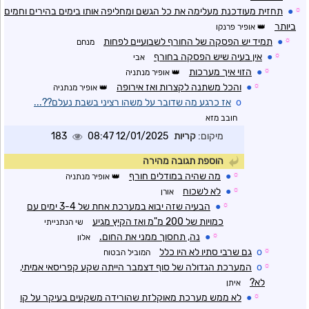
☼
●
תחזית מעודכנת מעלימה את כל הגשם ומחליפה אותו בימים בהירים וחמים
ביותר
אופיר פרנקו
☼
●
תמיד יש הפסקה של החורף לשבועיים לפחות
מנחם
☼
●
אין בעיה שיש הפסקה בחורף
אבי
☼
●
הזוי איך מערכות
אופיר מנתניה
☼
●
והכל משתנה לקצרות ואז אירופה
אופיר מנתניה
o
אז כרגע מה שדובר על משהו רציני בשבת נעלם??...
חובב מזא
מיקום:
קריות
12/01/2025 08:47
183
הוספת תגובה מהירה
☼
●
מה שהיה במודלים חורף
אופיר מנתניה
☼
●
לא לשכוח
אורן
☼
●
הבעיה שזה יבוא במערכת אחת של 3-4 ימים עם
כמויות של 200 מ"מ ואז הקיץ מגיע
שי הנתנייתי
☼
●
נה, תחסוך ממני את החום.
אלון
☼
o
גם שרבי סתיו לא היו כלל
המוביל הבטוח
☼
o
המערכת הגדולה של סוף דצמבר הייתה שקע קפריסאי אמיתי,
לא?
איתן
☼
●
לא ממש מערכת מאוקלזת שהורידה משקעים בעיקר על קו