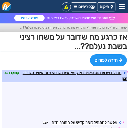
מיקום
פרימיום 👑
אתר נקי מפרסומות ומשודרג, עכשיו בפרימיום
שדרג עכשיו
עמוד הבית
>
פורום מזג אוויר
>
אז כרגע מה שדובר על משהו רציני בשבת נעלם??...
אז כרגע מה שדובר על משהו רציני
בשבת נעלם??...
חזרה לפורום
●
תחילת שבוע מזג האוויר נאה, מאמצע השבוע מזג האוויר סגרירי.
קוזוקרו אבי
☼
o
אפשר להתחיל לומר קדיש על החורף הזה
יובל