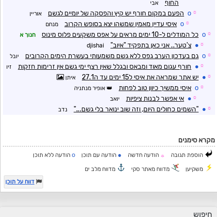
החוף
אבי
☼
o
הפעם במקום חורף יש קיץ והפסקה של יומיים לגשם
אוריין
☼
o
איסי עדיין מאמין שמשהו יצא בסופש הקרוב
מנחם
☼
o
כל המודלים ל-10 ימים מראים על אפס משקעים פלוס מינוס
חנוך א
☼
●
צ'טער.. אני כאן בתפקיד "איוב"
djishai
☼
o
גם בעדכון הערב גפס ללא גשם משמעותי בעשרת הימים הקרובים
יובל
☼
●
חורף עגום מאוד ומבאס ובגלל שאין רצף ימי גשם אין זרימות חזקות
זיו
☼
●
יש אתר שמראה את איסי ל15 ימים עד ה27.1
איתן
☼
o
איסי ממשיך כיוון טוב לפחות
אופיר מנתניה
☼
●
אי אפשר לבנות ציפיות
יואב
☼
●
"השמים כחולים היום, וזה שוב ינואר בלי גשם..."
נדב
מקרא סימנים
o
●
הוספת תגובה
הודעה חדשה
הודעה עם תוכן
הודעה ללא תוכן
☼
משקיען
מדווח מאתר סקי
מדווח מלב ים
דווח על תוכן
חיפוש