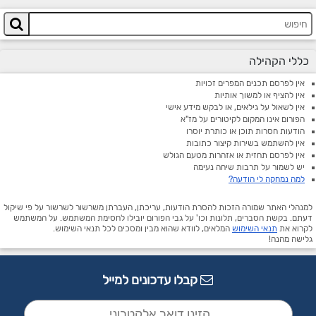
כללי הקהילה
אין לפרסם תכנים המפרים זכויות
אין להציף או למשוך אותיות
אין לשאול על גילאים, או לבקש מידע אישי
הפורום אינו המקום לקיטורים על מז"א
הודעות חסרות תוכן או כותרת יוסרו
אין להשתמש בשירות קיצור כתובות
אין לפרסם תחזית או אזהרות מטעם הגולש
יש לשמור על תרבות שיחה נעימה
למה נמחקה לי הודעה?
למנהלי האתר שמורה הזכות להסרת הודעות, עריכתן, העברתן משרשור לשרשור על פי שיקול
דעתם. בקשת הסברים, תלונות וכו' על גבי הפורום יובילו לחסימת המשתמש. על המשתמש
לקרוא את
תנאי השימוש
המלאים, לוודא שהוא מבין ומסכים לכל תנאי השימוש.
גלישה מהנה!
קבלו עדכונים למייל