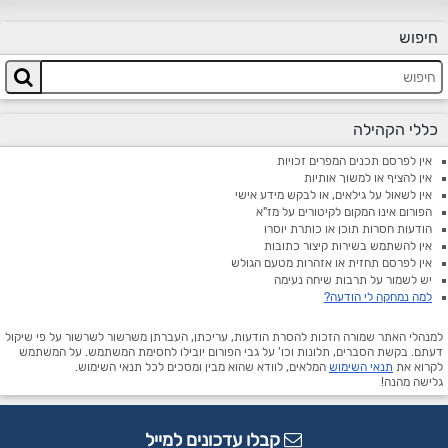
חיפוש
כללי הקהילה
אין לפרסם תכנים המפרים זכויות
אין להציף או למשוך אותיות
אין לשאול על גילאים, או לבקש מידע אישי
הפורום אינו המקום לקיטורים על מז"א
הודעות חסרות תוכן או כותרת יוסרו
אין להשתמש בשירות קיצור כתובות
אין לפרסם תחזית או אזהרות מטעם הגולש
יש לשמור על תרבות שיחה נעימה
למה נמחקה לי הודעה?
למנהלי האתר שמורה הזכות להסרת הודעות, עריכתן, העברתן משרשור לשרשור על פי שיקול
דעתם. בקשת הסברים, תלונות וכו' על גבי הפורום יובילו לחסימת המשתמש. על המשתמש
לקרוא את
תנאי השימוש
המלאים, לוודא שהוא מבין ומסכים לכל תנאי השימוש.
גלישה מהנה!
קבלו עדכונים למייל