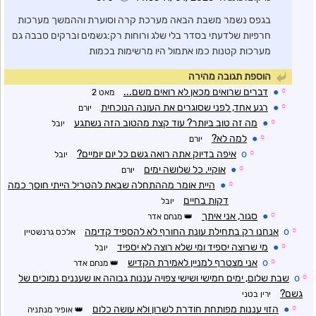
בגפס נשמר משבת הבאה מערכת קרה וסוערת וההמשך מערכות
חרפיות שלדעתי בסדר בלי שלג ורוחות רק:גשמים וברקים סבבה גם
מערכות קטנות כמו אתמול היו מרשימות בכמות
הוספת תגובה מהירה
☼
●
דברים שרואים מכאן לא רואים משם...
מאט 2
☼
●
רגע אחד, לפני שסוגרים את העונה הנוכחית
יורם
☼
●
מה זה טוב ביותר? עוד קצת מהטוב הזה נשתגע
יובל
☼
●
למה לא?
יורם
☼
o
איפה בדיוק אתה רואה גשם כל יום יומיים?
יובל
☼
●
אוקיי. כל שלושה ימים
יורם
☼
●
היית אומר מההתחלה שבאת להטריל הייתי חוסך כמה
דקות בחיים
יובל
☼
●
סגור, אני איתך
מנחם אדר
☼
o
אנחנו רק בתחילת עונת החורף לא להספיד קדימה
אלכס גרנשטיין
☼
●
מי שרוצה יספיד ומי שלא רוצה לא יספיד
יובל
☼
o
אני מצטרף למניין לאמירת הקדיש
מנחם אדר
☼
o
שבת שלום, ימים חמישי ושישי צפויה עננות גבוהה או שעננים נמוכים של
גשם?
ירין בטני
☼
●
הזוי עננות מפותחת חודרת לשרון ולא עושה כלום
אופיר מנתניה