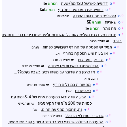
☼
o
דרומית לאריאל 120 ממ/שעה
חנוך א
☼
o
רוחצים את המטוסים בתל נוף
חנוך א
☼
o
היה לפני כמה דקות והפסיק
חורפאיש
☼
o
שאריות
חנוך א
☼
o
מה נותר
חנוך א
☼
●
תחזית מעודכנת מעלימה את כל הגשם ומחליפה אותו בימים בהירים וחמים
ביותר
אופיר פרנקו
☼
●
תמיד יש הפסקה של החורף לשבועיים לפחות
מנחם
☼
●
אין בעיה שיש הפסקה בחורף
אבי
☼
●
הזוי איך מערכות
אופיר מנתניה
☼
●
והכל משתנה לקצרות ואז אירופה
אופיר מנתניה
☼
o
אז כרגע מה שדובר על משהו רציני בשבת נעלם??...
חובב מזא
☼
●
מה שהיה במודלים חורף
אופיר מנתניה
☼
●
לא לשכוח
אורן
☼
●
הבעיה שזה יבוא במערכת אחת של 3-4 ימים עם
כמויות של 200 מ"מ ואז הקיץ מגיע
שי הנתנייתי
☼
●
נה, תחסוך ממני את החום.
אלון
☼
o
גם שרבי סתיו לא היו כלל
המוביל הבטוח
☼
o
המערכת הגדולה של סוף דצמבר הייתה שקע קפריסאי אמיתי,