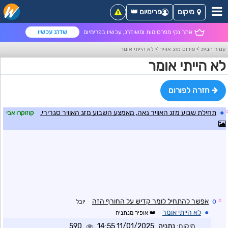
מיקום
פרימיום 👑
אתר נקי מפרסומות ומשודרג, עכשיו בפרימיום
שדרג עכשיו
עמוד הבית
>
פורום מזג אוויר
>
לא הייתי אומר
לא הייתי אומר
חזרה לפורום
●
תחילת שבוע מזג האוויר נאה, מאמצע השבוע מזג האוויר סגרירי.
קוזוקרו אבי
☼
o
אפשר להתחיל לומר קדיש על החורף הזה
יובל
●
לא הייתי אומר
אופיר מנתניה
מיקום:
נתניה
11/01/2025 14:55
590