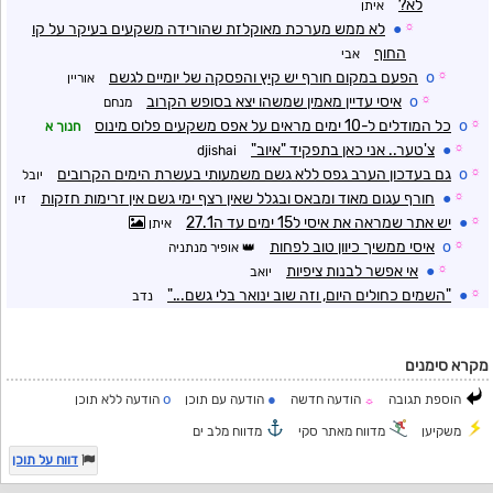
לא?
איתן
☼
●
לא ממש מערכת מאוקלזת שהורידה משקעים בעיקר על קו
החוף
אבי
☼
o
הפעם במקום חורף יש קיץ והפסקה של יומיים לגשם
אוריין
☼
o
איסי עדיין מאמין שמשהו יצא בסופש הקרוב
מנחם
☼
o
כל המודלים ל-10 ימים מראים על אפס משקעים פלוס מינוס
חנוך א
☼
●
צ'טער.. אני כאן בתפקיד "איוב"
djishai
☼
o
גם בעדכון הערב גפס ללא גשם משמעותי בעשרת הימים הקרובים
יובל
☼
●
חורף עגום מאוד ומבאס ובגלל שאין רצף ימי גשם אין זרימות חזקות
זיו
☼
●
יש אתר שמראה את איסי ל15 ימים עד ה27.1
איתן
☼
o
איסי ממשיך כיוון טוב לפחות
אופיר מנתניה
☼
●
אי אפשר לבנות ציפיות
יואב
☼
●
"השמים כחולים היום, וזה שוב ינואר בלי גשם..."
נדב
מקרא סימנים
o
●
הוספת תגובה
הודעה חדשה
הודעה עם תוכן
הודעה ללא תוכן
☼
משקיען
מדווח מאתר סקי
מדווח מלב ים
דווח על תוכן