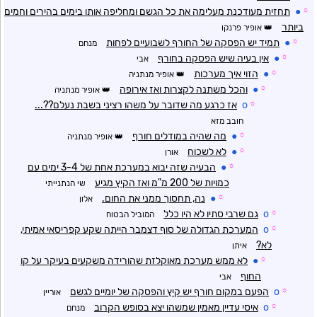
☼
●
תחזית מעודכנת מעלימה את כל הגשם ומחליפה אותו בימים בהירים וחמים
ביותר
אופיר פרנקו
☼
●
תמיד יש הפסקה של החורף לשבועיים לפחות
מנחם
☼
●
אין בעיה שיש הפסקה בחורף
אבי
☼
●
הזוי איך מערכות
אופיר מנתניה
☼
●
והכל משתנה לקצרות ואז אירופה
אופיר מנתניה
☼
o
אז כרגע מה שדובר על משהו רציני בשבת נעלם??...
חובב מזא
☼
●
מה שהיה במודלים חורף
אופיר מנתניה
☼
●
לא לשכוח
אורן
☼
●
הבעיה שזה יבוא במערכת אחת של 3-4 ימים עם
כמויות של 200 מ"מ ואז הקיץ מגיע
שי הנתנייתי
☼
●
נה, תחסוך ממני את החום.
אלון
☼
o
גם שרבי סתיו לא היו כלל
המוביל הבטוח
☼
o
המערכת הגדולה של סוף דצמבר הייתה שקע קפריסאי אמיתי,
לא?
איתן
☼
●
לא ממש מערכת מאוקלזת שהורידה משקעים בעיקר על קו
החוף
אבי
☼
o
הפעם במקום חורף יש קיץ והפסקה של יומיים לגשם
אוריין
☼
o
איסי עדיין מאמין שמשהו יצא בסופש הקרוב
מנחם