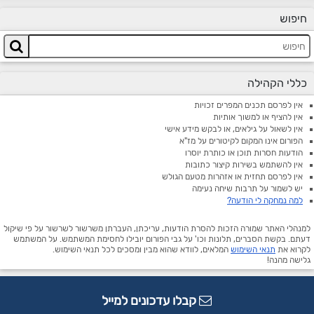
חיפוש
כללי הקהילה
אין לפרסם תכנים המפרים זכויות
אין להציף או למשוך אותיות
אין לשאול על גילאים, או לבקש מידע אישי
הפורום אינו המקום לקיטורים על מז"א
הודעות חסרות תוכן או כותרת יוסרו
אין להשתמש בשירות קיצור כתובות
אין לפרסם תחזית או אזהרות מטעם הגולש
יש לשמור על תרבות שיחה נעימה
למה נמחקה לי הודעה?
למנהלי האתר שמורה הזכות להסרת הודעות, עריכתן, העברתן משרשור לשרשור על פי שיקול
דעתם. בקשת הסברים, תלונות וכו' על גבי הפורום יובילו לחסימת המשתמש. על המשתמש
לקרוא את
תנאי השימוש
המלאים, לוודא שהוא מבין ומסכים לכל תנאי השימוש.
גלישה מהנה!
קבלו עדכונים למייל