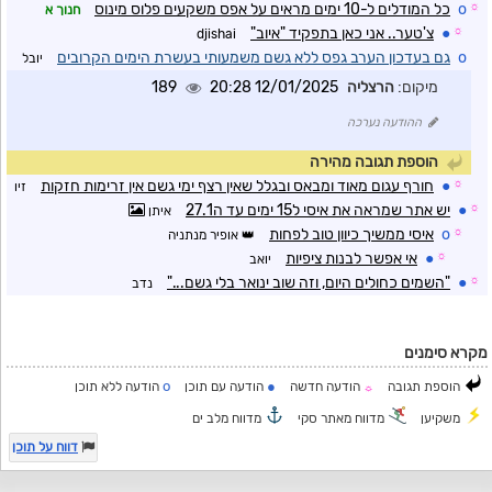
☼
o
כל המודלים ל-10 ימים מראים על אפס משקעים פלוס מינוס
חנוך א
☼
●
צ'טער.. אני כאן בתפקיד "איוב"
djishai
o
גם בעדכון הערב גפס ללא גשם משמעותי בעשרת הימים הקרובים
יובל
מיקום:
הרצליה
12/01/2025 20:28
189
ההודעה נערכה
הוספת תגובה מהירה
☼
●
חורף עגום מאוד ומבאס ובגלל שאין רצף ימי גשם אין זרימות חזקות
זיו
☼
●
יש אתר שמראה את איסי ל15 ימים עד ה27.1
איתן
☼
o
איסי ממשיך כיוון טוב לפחות
אופיר מנתניה
☼
●
אי אפשר לבנות ציפיות
יואב
☼
●
"השמים כחולים היום, וזה שוב ינואר בלי גשם..."
נדב
מקרא סימנים
o
●
הוספת תגובה
הודעה חדשה
הודעה עם תוכן
הודעה ללא תוכן
☼
משקיען
מדווח מאתר סקי
מדווח מלב ים
דווח על תוכן