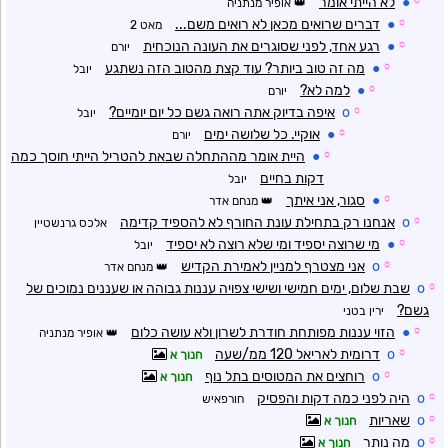
☼
●
לא הייתי אומר
אופיר מנתניה
☼
●
דברים שרואים מכאן לא רואים משם...
מאט 2
☼
●
רגע אחד, לפני שסוגרים את העונה הנוכחית
יורם
☼
●
מה זה טוב ביותר? עוד קצת מהטוב הזה נשתגע
יובל
☼
●
למה לא?
יורם
☼
o
איפה בדיוק אתה רואה גשם כל יום יומיים?
יובל
☼
●
אוקיי. כל שלושה ימים
יורם
☼
●
היית אומר מההתחלה שבאת להטריל הייתי חוסך כמה
דקות בחיים
יובל
☼
●
סגור, אני איתך
מנחם אדר
☼
o
אנחנו רק בתחילת עונת החורף לא להספיד קדימה
אלכס גרנשטיין
☼
●
מי שרוצה יספיד ומי שלא רוצה לא יספיד
יובל
☼
o
אני מצטרף למניין לאמירת הקדיש
מנחם אדר
☼
o
שבת שלום, ימים חמישי ושישי צפויה עננות גבוהה או שעננים נמוכים של
גשם?
ירין בטני
☼
●
הזוי עננות מפותחת חודרת לשרון ולא עושה כלום
אופיר מנתניה
☼
o
דרומית לאריאל 120 ממ/שעה
חנוך א
☼
o
רוחצים את המטוסים בתל נוף
חנוך א
☼
o
היה לפני כמה דקות והפסיק
חורפאיש
☼
o
שאריות
חנוך א
☼
o
מה נותר
חנוך א