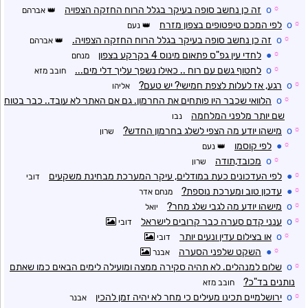
☼
o
זה כן נחשב סופה בעיקר בגלל הרוח החזקה הצפויה
אברהם
☼
o
לפי המכם טיפטופים בצפון מזרח
נעם
☼
o
זה כן נחשב סופה בעיקר בגלל הרוח החזקה הצפויה.
אברהם
☼
●
לחדי עין גפ"ס פתאום מינוס 4 בקרקע בצפון
מנחם
☼
o
לחטוף גשם עם רוח .. כאילו נשפך עליך דלי מים...
חובב מזא
☼
o
רגע, אז לעלות לצפת חמישי? יש טעם?
אליהו
☼
o
הלוואי שכבר היו פותחים את החרמון. גם אם האתר לא עובד.. כבר בטוח
שם יותר מלפני המלחמה
נבו
☼
o
מישהו יודע מה הצפי לשלג בחרמון החדש?
שרון
☼
●
לפי קוסמו
נעם
☼
o
מכובד,תודה
שרון
☼
●
לפי העדכונים כעת במודלים, עיקר המערכת מבחינת משקעים
דובי
☼
●
עדכון טוב ומערכת נוספת?
מנחם אדר
☼
o
מישהו יודע מה לגבי שלג מחר?
יואל
☼
o
ענני קדם סערה כבר קרובים לישראל
דובי
☼
o
או בצילום עדין ונעים יותר
דובי
☼
●
השקט שלפני הסערה
אבנר
☼
o
שלום למנהלים. לא תהיה סקירה ממצה ומועילה לימים הבאים כמו שאתם
נותנים בד"כ?
חובב מזא
☼
o
ירושלמיים תכינו מעילים כי מחר לא יהיה זמן להכין
אבנר