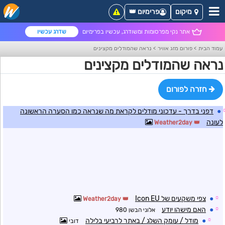
מיקום
פרימיום 👑
אתר נקי מפרסומות ומשודרג, עכשיו בפרימיום
שדרג עכשיו
עמוד הבית
>
פורום מזג אוויר
>
נראה שהמודלים מקצינים
נראה שהמודלים מקצינים
חזרה לפורום
●
דפני בדרך - עדכוני מודלים לקראת מה שנראה כמו הסערה הראשונה
לעונה
Weather2day
☼
●
צפי משקעים של Icon EU
Weather2day
☼
●
האם מישהו יודע
אלוני הבשן 980
☼
●
מודל / עומק השלג / באתר לרביעי בלילה
דובי