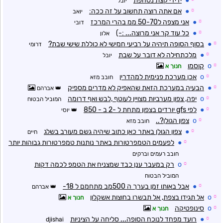
●
ידידי קצת נסחפת
יובל
☼
●
אם אתה רוצה תחשוב על זה ככה:
יואב
☼
●
אני מצפה ל50-70 ממ בהרי המרכז
דובי
☼
●
כל עוד קר אני מרוצה... :-)
אלון
☼
●
בסוף הסופה תיהיה על רביעי חמישי לא כוללת שישי שבת?
דרומי
☼
●
מלכתחילה לא דובר על שבת
יובל
☼
o
קוסמו
חנוך א
☼
o
אכן מערכת פנימית למהדרין
חובב מזא
☼
●
הבעיה במערכת הזאת שהאפיק לא מדרים מספיק
אברהם
☼
o
יפה, צפון מערביות מצויין לעוטף ,לבש ואף דרומה
המוביל הבטוח
☼
●
לפי gfs יורדים בצפון מתחת ל -2 ב - 850
יוסי
☼
o
צפון הגולן?..
חובב מזא
☼
●
צפון הגולן באתר כאן כתוב שיהיה גשם מעורב בשלג
חיים
☼
●
לפעמים הטמפרטורות באתר נותנות טמפרטורות גבוהות יותר
חובב רעמים וברקים
☼
o
רק במעבר ענן כבד שמצניח את הטמפ לכמה דקות
המוביל הבטוח
☼
●
אבל באותו זמן בערך ה 500מב מתחמם ל 18-
אברהם
☼
o
אל תגידו בצפת, אל תבשרו בחוצות אשקלון
חנוך א
☼
o
סינופטיקה
חנוך א
☼
●
רועד מפחד לנוכח הסופה... סליחה על הציניות
djishai