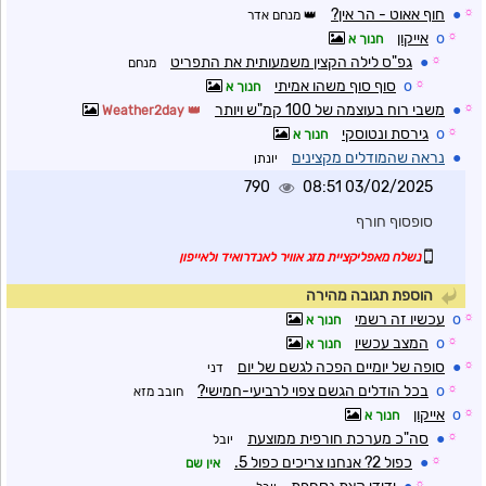
☼
●
חוף אאוט - הר אין?
מנחם אדר
☼
o
אייקון
חנוך א
☼
●
גפ"ס לילה הקצין משמעותית את התפריט
מנחם
☼
o
סוף סוף משהו אמיתי
חנוך א
☼
●
משבי רוח בעוצמה של 100 קמ"ש ויותר
Weather2day
☼
o
גירסת ונטוסקי
חנוך א
●
נראה שהמודלים מקצינים
יונתן
790
03/02/2025 08:51
סופסוף חורף
נשלח מאפליקציית מזג אוויר לאנדרואיד ולאייפון
הוספת תגובה מהירה
☼
o
עכשיו זה רשמי
חנוך א
☼
o
המצב עכשיו
חנוך א
☼
●
סופה של יומיים הפכה לגשם של יום
דני
☼
o
בכל הודלים הגשם צפוי לרביעי-חמישי?
חובב מזא
☼
o
אייקון
חנוך א
☼
●
סה"כ מערכת חורפית ממוצעת
יובל
☼
●
כפול 2? אנחנו צריכים כפול 5.
אין שם
☼