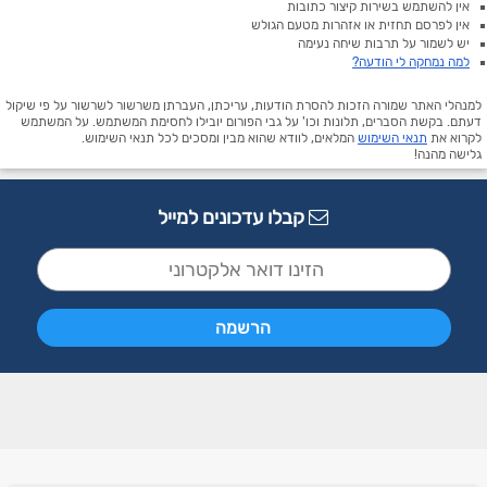
אין להשתמש בשירות קיצור כתובות
אין לפרסם תחזית או אזהרות מטעם הגולש
יש לשמור על תרבות שיחה נעימה
למה נמחקה לי הודעה?
למנהלי האתר שמורה הזכות להסרת הודעות, עריכתן, העברתן משרשור לשרשור על פי שיקול
דעתם. בקשת הסברים, תלונות וכו' על גבי הפורום יובילו לחסימת המשתמש. על המשתמש
לקרוא את
תנאי השימוש
המלאים, לוודא שהוא מבין ומסכים לכל תנאי השימוש.
גלישה מהנה!
קבלו עדכונים למייל