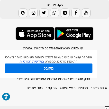
עקבו אחרינו
© 2026 Weather2day כל הזכויות שמורות
אתר זה עושה שימוש בעוגיות דפדפן לניתוח השימוש באתר ולצרכי
אפליקצית מזג אוויר
התאמת פרסום, כמפורט
במדיניות הפרטיות
אפליקצית רעידת אדמה
מקובל
אפליקצית מכ"ם גשם
חלק מהנתונים באדיבות השירות המטאורולוגי הישראלי.
אודות האתר
פרטיות
תנאי שימוש
צור קשר
בעלי אתרים