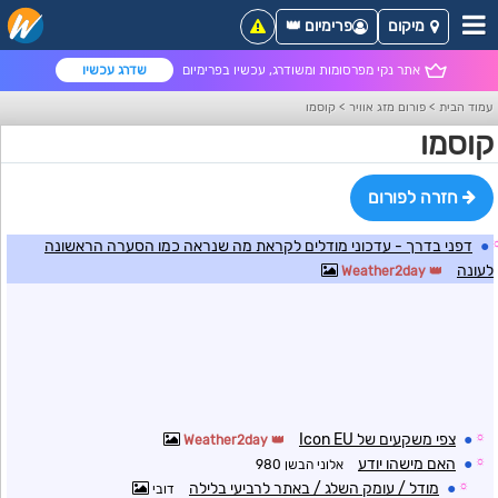
מיקום
פרימיום 👑
אתר נקי מפרסומות ומשודרג, עכשיו בפרימיום
שדרג עכשיו
עמוד הבית
>
פורום מזג אוויר
>
קוסמו
קוסמו
חזרה לפורום
●
דפני בדרך - עדכוני מודלים לקראת מה שנראה כמו הסערה הראשונה
לעונה
Weather2day
☼
●
צפי משקעים של Icon EU
Weather2day
☼
●
האם מישהו יודע
אלוני הבשן 980
☼
●
מודל / עומק השלג / באתר לרביעי בלילה
דובי