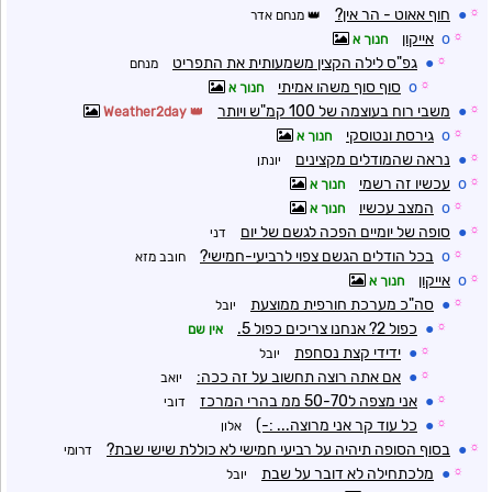
☼
●
חוף אאוט - הר אין?
מנחם אדר
☼
o
אייקון
חנוך א
☼
●
גפ"ס לילה הקצין משמעותית את התפריט
מנחם
☼
o
סוף סוף משהו אמיתי
חנוך א
☼
●
משבי רוח בעוצמה של 100 קמ"ש ויותר
Weather2day
☼
o
גירסת ונטוסקי
חנוך א
☼
●
נראה שהמודלים מקצינים
יונתן
☼
o
עכשיו זה רשמי
חנוך א
☼
o
המצב עכשיו
חנוך א
☼
●
סופה של יומיים הפכה לגשם של יום
דני
☼
o
בכל הודלים הגשם צפוי לרביעי-חמישי?
חובב מזא
☼
o
אייקון
חנוך א
☼
●
סה"כ מערכת חורפית ממוצעת
יובל
☼
●
כפול 2? אנחנו צריכים כפול 5.
אין שם
☼
●
ידידי קצת נסחפת
יובל
☼
●
אם אתה רוצה תחשוב על זה ככה:
יואב
☼
●
אני מצפה ל50-70 ממ בהרי המרכז
דובי
☼
●
כל עוד קר אני מרוצה... :-)
אלון
☼
●
בסוף הסופה תיהיה על רביעי חמישי לא כוללת שישי שבת?
דרומי
☼
●
מלכתחילה לא דובר על שבת
יובל