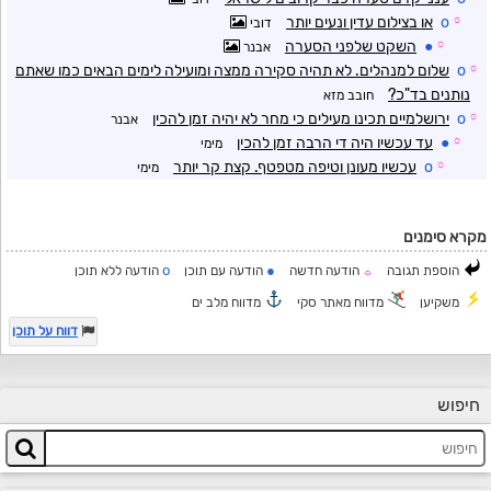
☼
o
או בצילום עדין ונעים יותר
דובי
☼
●
השקט שלפני הסערה
אבנר
☼
o
שלום למנהלים. לא תהיה סקירה ממצה ומועילה לימים הבאים כמו שאתם
נותנים בד"כ?
חובב מזא
☼
o
ירושלמיים תכינו מעילים כי מחר לא יהיה זמן להכין
אבנר
☼
●
עד עכשיו היה די הרבה זמן להכין
מימי
☼
o
עכשיו מעונן וטיפה מטפטף. קצת קר יותר
מימי
מקרא סימנים
o
●
הוספת תגובה
הודעה חדשה
הודעה עם תוכן
הודעה ללא תוכן
☼
משקיען
מדווח מאתר סקי
מדווח מלב ים
דווח על תוכן
חיפוש