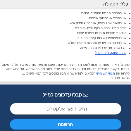
כללי הקהילה
אין לפרסם תכנים המפרים זכויות
אין להציף או למשוך אותיות
אין לשאול על גילאים, או לבקש מידע אישי
הפורום אינו המקום לקיטורים על מז"א
הודעות חסרות תוכן או כותרת יוסרו
אין להשתמש בשירות קיצור כתובות
אין לפרסם תחזית או אזהרות מטעם הגולש
יש לשמור על תרבות שיחה נעימה
למה נמחקה לי הודעה?
למנהלי האתר שמורה הזכות להסרת הודעות, עריכתן, העברתן משרשור לשרשור על פי שיקול
דעתם. בקשת הסברים, תלונות וכו' על גבי הפורום יובילו לחסימת המשתמש. על המשתמש
לקרוא את
תנאי השימוש
המלאים, לוודא שהוא מבין ומסכים לכל תנאי השימוש.
גלישה מהנה!
קבלו עדכונים למייל