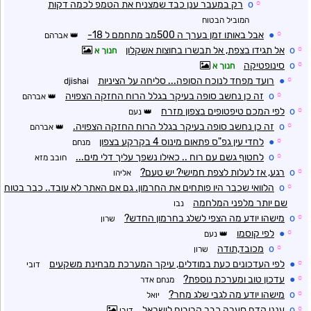
☼
o
רק במעבר ענן כבד שמצניח את הטמפ לכמה דקות
המוביל הבטוח
☼
●
אבל באותו זמן בערך ה 500מב מתחמם ל 18-
אברהם
☼
o
אל תגידו בצפת, אל תבשרו בחוצות אשקלון
חנוך א
☼
o
סינופטיקה
חנוך א
☼
●
רועד מפחד לנוכח הסופה... סליחה על הציניות
djishai
☼
o
זה כן נחשב סופה בעיקר בגלל הרוח החזקה הצפויה
אברהם
☼
o
לפי המכם טיפטופים בצפון מזרח
נעם
☼
o
זה כן נחשב סופה בעיקר בגלל הרוח החזקה הצפויה.
אברהם
☼
●
לחדי עין גפ"ס פתאום מינוס 4 בקרקע בצפון
מנחם
☼
o
לחטוף גשם עם רוח .. כאילו נשפך עליך דלי מים...
חובב מזא
☼
o
רגע, אז לעלות לצפת חמישי? יש טעם?
אליהו
☼
o
הלוואי שכבר היו פותחים את החרמון. גם אם האתר לא עובד.. כבר בטוח
שם יותר מלפני המלחמה
נבו
☼
o
מישהו יודע מה הצפי לשלג בחרמון החדש?
שרון
☼
●
לפי קוסמו
נעם
☼
o
מכובד,תודה
שרון
☼
●
לפי העדכונים כעת במודלים, עיקר המערכת מבחינת משקעים
דובי
☼
●
עדכון טוב ומערכת נוספת?
מנחם אדר
☼
o
מישהו יודע מה לגבי שלג מחר?
יואל
☼
o
ענני קדם סערה כבר קרובים לישראל
דובי