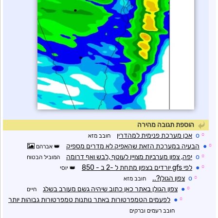
הוספת תגובה מהירה
☼
o
אכן מערכת פנימית למהדרין
חובב מזא
☼
●
הבעיה במערכת הזאת שהאפיק לא מדרים מספיק
אברהם
☼
o
יפה, צפון מערביות מצויין לעוטף ,לבש ואף דרומה
המוביל הבטוח
☼
●
לפי gfs יורדים בצפון מתחת ל -2 ב - 850
יוסי
☼
o
צפון הגולן?..
חובב מזא
☼
●
צפון הגולן באתר כאן כתוב שיהיה גשם מעורב בשלג
חיים
☼
●
לפעמים הטמפרטורות באתר נותנות טמפרטורות גבוהות יותר
חובב רעמים וברקים