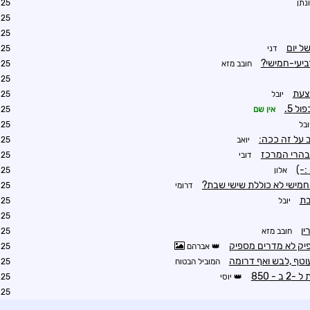
ונתן
8:51
0:22
0:27
ל יום
דני
0:29
ביעי-חמישי?
חובב מזא
1:02
1:24
צעת
יובל
1:38
אין שם
2:50
ובל
8:42
 על זה ככה:
יואב
0:02
דובי
3:27
:-)
אלון
4:18
חמישי לא כוללת שישי שבת?
דרומי
1:37
בת
יובל
1:39
1:50
ין
חובב מזא
4:42
ק לא מדרים מספיק
אברהם
2:01
לעוטף ,לבש ואף דרומה
המוביל הבטוח
3:25
יוסי
4:10
4:43