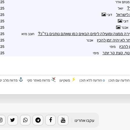
מנחם אדר
0:24
?
יואל
4:21
 לישראל
דובי
4:30
דובי
4:34
אבנר
5:23
רה ממצה ומועילה לימים הבאים כמו שאתם נותנים בד"כ?
חובב מזא
9:57
ר לא יהיה זמן להכין
אבנר
0:03
 להכין
מימי
7:43
טף. קצת קר יותר
מימי
8:58
o
ודעה עם תוכן
הודעה ללא תוכן
משקיען
מדווח מאתר סקי
מדווח מלב ים
עקבו אחרינו
|