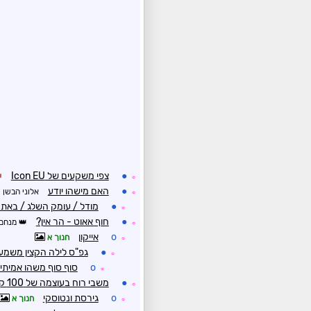
●
צפי משקעים של Icon EU
☼
●
האם מישהו יודע
אלוני הבשן 980
☼
●
מודל / עומק השלג / באתר
☼
●
חוף אאוט - הר אין?
מנחם 
☼
o
אייקון
חנוך א
☼
●
גפ"ס לילה הקצין משמע
☼
o
סוף סוף משהו אמיתי
☼
●
משבי רוח בעוצמה של 100 קמ"ש ויותר
☼
o
גירסת ונטוסקי
חנוך א
☼