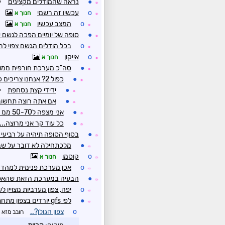
●
נראה שהמודלים מקצינים
י
☼
o
עכשיו זה רשמי
חנוך א
☼
o
המצב עכשיו
חנוך א
☼
●
סופה של יומיים הפכה לגשם ש
☼
o
בכל הודלים הגשם צפוי לר
☼
o
אייקון
חנוך א
☼
●
סה"כ מערכת חורפית ממו
☼
●
כפול 2? אנחנו צריכים כפול 5.
☼
●
ידידי קצת נסחפת
י
☼
●
אם אתה רוצה תחשוב
☼
●
אני מצפה ל50-70 ממ בהרי המרכז
☼
●
כל עוד קר אני מרוצה... 
☼
●
בסוף הסופה תיהיה על רביעי 
☼
●
מלכתחילה לא דובר על ש
☼
o
קוסמו
חנוך א
☼
o
אכן מערכת פנימית למהדר
☼
●
הבעיה במערכת הזאת שהאפי
☼
o
יפה, צפון מערביות מצויין 
☼
●
לפי gfs יורדים בצפון מתחת ל -2 ב - 850
☼
o
צפון הגולן?..
חובב מזא