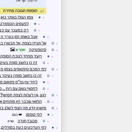
מיקום:
קריות
הוספת תגובה מהירה
●
צפון הגולן באתר כאן
☼
●
לפעמים הטמפרטור
☼
o
רק במעבר ענן כב
☼
●
אבל באותו זמן בערך ה 500מב מתחמם ל 18-
☼
o
אל תגידו בצפת, אל תבשרו בח
☼
o
סינופטיקה
חנוך א
☼
●
רועד מפחד לנוכח הסופה..
☼
o
זה כן נחשב סופה בעיק
☼
o
לפי המכם טיפטופים בצפון מ
☼
o
זה כן נחשב סופה בעיקר 
☼
●
לחדי עין גפ"ס פתאום מינוס 4 בקרקע
☼
o
לחטוף גשם עם רוח .. כא
☼
o
רגע, אז לעלות לצפת חמישי?
☼
o
הלוואי שכבר היו פותחים 
☼
o
מישהו יודע מה הצפי לשלג ב
☼
●
לפי קוסמו
נעם
☼
o
מכובד,תודה
שרון
☼
●
לפי העדכונים כעת במודלים
☼