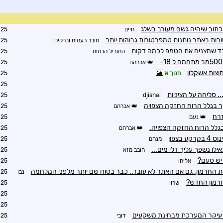
 כתוב שיהיה גשם מעורב בשלג
חיים
9:06
ות באתר נותנות טמפרטורות גבוהות יותר
חובב רעמים וברקים
9:21
ד שמצניח את הטמפ לכמה דקות
המוביל הבטוח
9:58
אברהם
5:42
וצות אשקלון
חנוך א
5:32
5:44
. סליחה על הציניות
6:04
djishai
ר בגלל הרוח החזקה הצפויה
אברהם
8:24
זרח
נעם
6:58
בגלל הרוח החזקה הצפויה.
אברהם
8:24
 בצפון
מנחם
8:51
ילו נשפך עליך דלי מים...
חובב מזא
9:04
 יש טעם?
אליהו
9:48
את החרמון. גם אם האתר לא עובד.. כבר בטוח שם יותר מלפני המלחמה
נבו
0:56
חרמון החדש?
שרון
0:16
0:25
2:30
, עיקר המערכת מבחינת משקעים
דובי
3:24