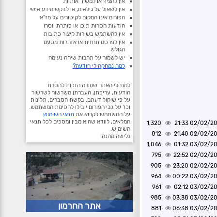
אין להציף או למשוך אותיות
אין לשאול על גילאים, או לבקש מידע אישי
הפורום אינו המקום לקיטורים על מז"א
הודעות חסרות תוכן או כותרת יוסרו
אין להשתמש בשירות קיצור כתובות
אין לפרסם תחזית או אזהרות מטעם
הגולש
יש לשמור על תרבות שיחה נעימה
למה נמחקה לי הודעה?
למנהלי האתר שמורה הזכות להסרת
הודעות, עריכתן, העברתן משרשור לשרשור
על פי שיקול דעתם. בקשת הסברים, תלונות
וכו' על גבי הפורום יובילו לחסימת המשתמש.
על המשתמש לקרוא את
תנאי השימוש
המלאים, לוודא שהוא מבין ומסכים לכל תנאי
1,320
02/02/2025 2
השימוש.
812
02/02/2025 2
גלישה מהנה!
1,046
03/02/2025 0
795
02/02/2025 2
905
02/02/2025 2
964
03/02/2025 0
961
03/02/2025 0
985
03/02/2025 0
אתר החרמון
881
03/02/2025 0