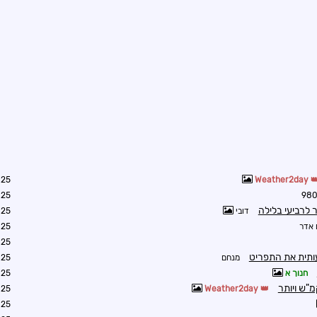
1:33
Weather2day
1:40
 לרביעי בלילה
דובי
1:32
אדר
2:52
3:20
ותית את התפריט
מנחם
0:22
חנוך א
2:12
3:38
Weather2day
6:38