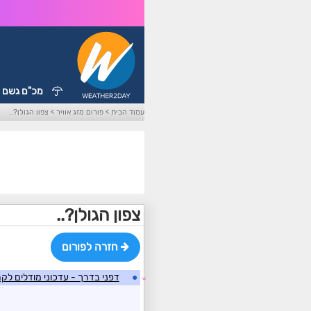
מכ"ם גשם
עמוד הבית
>
פורום מזג אוויר
>
צפון הגולן?..
צפון הגולן?..
חזרה לפורום
●
דפני בדרך - עדכוני מודלים ל
☼