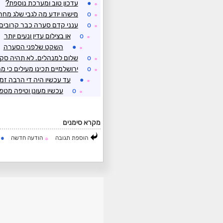
●
עדכון טוב ומערכת נוספת?
☼
o
מישהו יודע מה לגבי שלג מחר
☼
o
ענני קדם סערה כבר קרובים
☼
o
או בצילום עדין ונעים יותר
☼
●
השקט שלפני הסערה
☼
o
שלום למנהלים. לא תהיה סקי
☼
o
ירושלמיים תכינו מעילים כי מח
☼
●
עד עכשיו היה די הרבה זמן
☼
o
עכשיו מעונן וטיפה מטפ
☼
מקרא סימנים
●
הוספת תגובה
הודעה חדשה
ה
☼