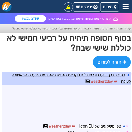
מיקום
פרימיום 👑
אתר נקי מפרסומות ומשודרג, עכשיו בפרימיום
שדרג עכשיו
עמוד הבית
>
פורום מזג אוויר
>
בסוף הסופה תיהיה על רביעי חמישי לא כוללת שישי שבת?
בסוף הסופה תיהיה על רביעי חמישי לא
כוללת שישי שבת?
חזרה לפורום
●
דפני בדרך - עדכוני מודלים לקראת מה שנראה כמו הסערה הראשונה
לעונה
Weather2day
☼
●
צפי משקעים של Icon EU
Weather2day