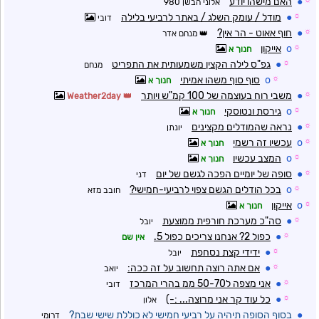
☼
●
האם מישהו יודע
אלוני הבשן 980
☼
●
מודל / עומק השלג / באתר לרביעי בלילה
דובי
☼
●
חוף אאוט - הר אין?
מנחם אדר
☼
o
אייקון
חנוך א
☼
●
גפ"ס לילה הקצין משמעותית את התפריט
מנחם
☼
o
סוף סוף משהו אמיתי
חנוך א
☼
●
משבי רוח בעוצמה של 100 קמ"ש ויותר
Weather2day
☼
o
גירסת ונטוסקי
חנוך א
☼
●
נראה שהמודלים מקצינים
יונתן
☼
o
עכשיו זה רשמי
חנוך א
☼
o
המצב עכשיו
חנוך א
☼
●
סופה של יומיים הפכה לגשם של יום
דני
☼
o
בכל הודלים הגשם צפוי לרביעי-חמישי?
חובב מזא
☼
o
אייקון
חנוך א
☼
●
סה"כ מערכת חורפית ממוצעת
יובל
☼
●
כפול 2? אנחנו צריכים כפול 5.
אין שם
☼
●
ידידי קצת נסחפת
יובל
☼
●
אם אתה רוצה תחשוב על זה ככה:
יואב
☼
●
אני מצפה ל50-70 ממ בהרי המרכז
דובי
☼
●
כל עוד קר אני מרוצה... :-)
אלון
●
בסוף הסופה תיהיה על רביעי חמישי לא כוללת שישי שבת?
דרומי