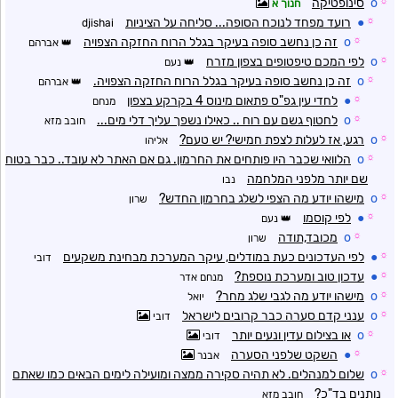
☼
o
סינופטיקה
חנוך א
☼
●
רועד מפחד לנוכח הסופה... סליחה על הציניות
djishai
☼
o
זה כן נחשב סופה בעיקר בגלל הרוח החזקה הצפויה
אברהם
☼
o
לפי המכם טיפטופים בצפון מזרח
נעם
☼
o
זה כן נחשב סופה בעיקר בגלל הרוח החזקה הצפויה.
אברהם
☼
●
לחדי עין גפ"ס פתאום מינוס 4 בקרקע בצפון
מנחם
☼
o
לחטוף גשם עם רוח .. כאילו נשפך עליך דלי מים...
חובב מזא
☼
o
רגע, אז לעלות לצפת חמישי? יש טעם?
אליהו
☼
o
הלוואי שכבר היו פותחים את החרמון. גם אם האתר לא עובד.. כבר בטוח
שם יותר מלפני המלחמה
נבו
☼
o
מישהו יודע מה הצפי לשלג בחרמון החדש?
שרון
☼
●
לפי קוסמו
נעם
☼
o
מכובד,תודה
שרון
☼
●
לפי העדכונים כעת במודלים, עיקר המערכת מבחינת משקעים
דובי
☼
●
עדכון טוב ומערכת נוספת?
מנחם אדר
☼
o
מישהו יודע מה לגבי שלג מחר?
יואל
☼
o
ענני קדם סערה כבר קרובים לישראל
דובי
☼
o
או בצילום עדין ונעים יותר
דובי
☼
●
השקט שלפני הסערה
אבנר
☼
o
שלום למנהלים. לא תהיה סקירה ממצה ומועילה לימים הבאים כמו שאתם
נותנים בד"כ?
חובב מזא