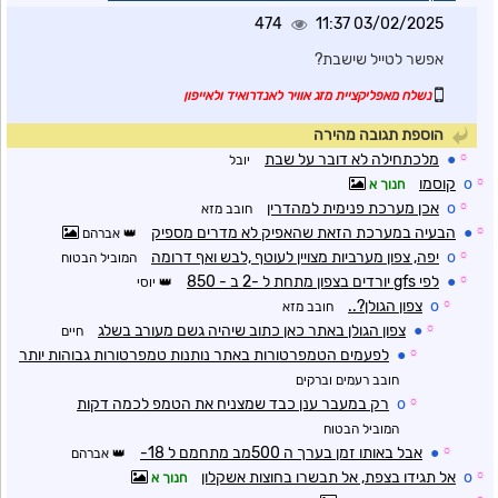
474
03/02/2025 11:37
אפשר לטייל שישבת?
נשלח מאפליקציית מזג אוויר לאנדרואיד ולאייפון
הוספת תגובה מהירה
☼
●
מלכתחילה לא דובר על שבת
יובל
☼
o
קוסמו
חנוך א
☼
o
אכן מערכת פנימית למהדרין
חובב מזא
☼
●
הבעיה במערכת הזאת שהאפיק לא מדרים מספיק
אברהם
☼
o
יפה, צפון מערביות מצויין לעוטף ,לבש ואף דרומה
המוביל הבטוח
☼
●
לפי gfs יורדים בצפון מתחת ל -2 ב - 850
יוסי
☼
o
צפון הגולן?..
חובב מזא
☼
●
צפון הגולן באתר כאן כתוב שיהיה גשם מעורב בשלג
חיים
☼
●
לפעמים הטמפרטורות באתר נותנות טמפרטורות גבוהות יותר
חובב רעמים וברקים
☼
o
רק במעבר ענן כבד שמצניח את הטמפ לכמה דקות
המוביל הבטוח
☼
●
אבל באותו זמן בערך ה 500מב מתחמם ל 18-
אברהם
☼
o
אל תגידו בצפת, אל תבשרו בחוצות אשקלון
חנוך א