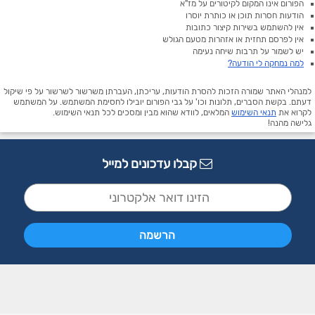
הפורום אינו המקום לקיטורים על מז"א
הודעות חסרות תוכן או כותרת יוסרו
אין להשתמש בשירות קיצור כתובות
אין לפרסם תחזית או אזהרות מטעם הגולש
יש לשמור על תרבות שיחה נעימה
למה נמחקה לי הודעה?
למנהלי האתר שמורה הזכות להסרת הודעות, עריכתן, העברתן משרשור לשרשור על פי שיקול
דעתם. בקשת הסברים, תלונות וכו' על גבי הפורום יובילו לחסימת המשתמש. על המשתמש
לקרוא את
תנאי השימוש
המלאים, לוודא שהוא מבין ומסכים לכל תנאי השימוש.
גלישה מהנה!
קבלו עדכונים למייל