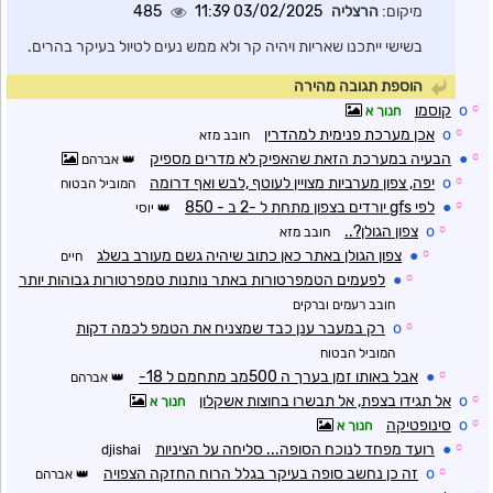
מיקום:
הרצליה
03/02/2025 11:39
485
בשישי ייתכנו שאריות ויהיה קר ולא ממש נעים לטיול בעיקר בהרים.
הוספת תגובה מהירה
☼
o
קוסמו
חנוך א
☼
o
אכן מערכת פנימית למהדרין
חובב מזא
☼
●
הבעיה במערכת הזאת שהאפיק לא מדרים מספיק
אברהם
☼
o
יפה, צפון מערביות מצויין לעוטף ,לבש ואף דרומה
המוביל הבטוח
☼
●
לפי gfs יורדים בצפון מתחת ל -2 ב - 850
יוסי
☼
o
צפון הגולן?..
חובב מזא
☼
●
צפון הגולן באתר כאן כתוב שיהיה גשם מעורב בשלג
חיים
☼
●
לפעמים הטמפרטורות באתר נותנות טמפרטורות גבוהות יותר
חובב רעמים וברקים
☼
o
רק במעבר ענן כבד שמצניח את הטמפ לכמה דקות
המוביל הבטוח
☼
●
אבל באותו זמן בערך ה 500מב מתחמם ל 18-
אברהם
☼
o
אל תגידו בצפת, אל תבשרו בחוצות אשקלון
חנוך א
☼
o
סינופטיקה
חנוך א
☼
●
רועד מפחד לנוכח הסופה... סליחה על הציניות
djishai
☼
o
זה כן נחשב סופה בעיקר בגלל הרוח החזקה הצפויה
אברהם