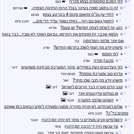
☼
o
לפי המכם טיפטופים בצפון מזרח
נעם
☼
o
זה כן נחשב סופה בעיקר בגלל הרוח החזקה הצפויה.
אברהם
☼
●
לחדי עין גפ"ס פתאום מינוס 4 בקרקע בצפון
מנחם
☼
o
לחטוף גשם עם רוח .. כאילו נשפך עליך דלי מים...
חובב מזא
☼
o
רגע, אז לעלות לצפת חמישי? יש טעם?
אליהו
☼
o
הלוואי שכבר היו פותחים את החרמון. גם אם האתר לא עובד.. כבר בטוח
שם יותר מלפני המלחמה
נבו
☼
o
מישהו יודע מה הצפי לשלג בחרמון החדש?
שרון
☼
●
לפי קוסמו
נעם
☼
o
מכובד,תודה
שרון
☼
●
לפי העדכונים כעת במודלים, עיקר המערכת מבחינת משקעים
דובי
☼
●
עדכון טוב ומערכת נוספת?
מנחם אדר
☼
o
מישהו יודע מה לגבי שלג מחר?
יואל
☼
o
ענני קדם סערה כבר קרובים לישראל
דובי
☼
o
או בצילום עדין ונעים יותר
דובי
☼
●
השקט שלפני הסערה
אבנר
☼
o
שלום למנהלים. לא תהיה סקירה ממצה ומועילה לימים הבאים כמו שאתם
נותנים בד"כ?
חובב מזא
☼
o
ירושלמיים תכינו מעילים כי מחר לא יהיה זמן להכין
אבנר
☼
●
עד עכשיו היה די הרבה זמן להכין
מימי
☼
o
עכשיו מעונן וטיפה מטפטף. קצת קר יותר
מימי