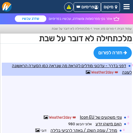
מיקום
פרימיום 👑
אתר נקי מפרסומות ומשודרג, עכשיו בפרימיום
שדרג עכשיו
עמוד הבית
>
פורום מזג אוויר
>
מלכתחילה לא דובר על שבת
מלכתחילה לא דובר על שבת
חזרה לפורום
●
דפני בדרך - עדכוני מודלים לקראת מה שנראה כמו הסערה הראשונה
לעונה
Weather2day
☼
●
צפי משקעים של Icon EU
Weather2day
☼
●
האם מישהו יודע
אלוני הבשן 980
☼
●
מודל / עומק השלג / באתר לרביעי בלילה
דובי