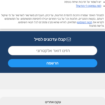
יש לשמור על תרבות שיחה נעימה
למה נמחקה לי הודעה?
למנהלי האתר שמורה הזכות להסרת הודעות, עריכתן, העברתן משרשור לשרשור על פי שיקול
דעתם. בקשת הסברים, תלונות וכו' על גבי הפורום יובילו לחסימת המשתמש. על המשתמש
לקרוא את
תנאי השימוש
המלאים, לוודא שהוא מבין ומסכים לכל תנאי השימוש.
גלישה מהנה!
קבלו עדכונים למייל
עקבו אחרינו