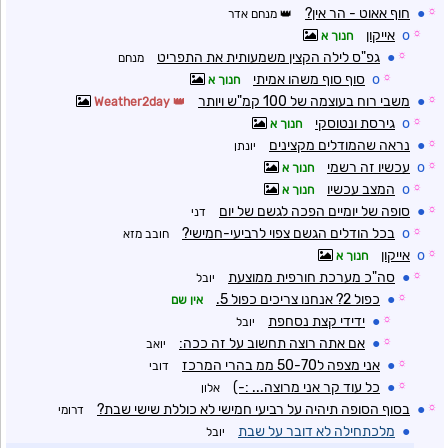
☼
●
חוף אאוט - הר אין?
מנחם אדר
☼
o
אייקון
חנוך א
☼
●
גפ"ס לילה הקצין משמעותית את התפריט
מנחם
☼
o
סוף סוף משהו אמיתי
חנוך א
☼
●
משבי רוח בעוצמה של 100 קמ"ש ויותר
Weather2day
☼
o
גירסת ונטוסקי
חנוך א
☼
●
נראה שהמודלים מקצינים
יונתן
☼
o
עכשיו זה רשמי
חנוך א
☼
o
המצב עכשיו
חנוך א
☼
●
סופה של יומיים הפכה לגשם של יום
דני
☼
o
בכל הודלים הגשם צפוי לרביעי-חמישי?
חובב מזא
☼
o
אייקון
חנוך א
☼
●
סה"כ מערכת חורפית ממוצעת
יובל
☼
●
כפול 2? אנחנו צריכים כפול 5.
אין שם
☼
●
ידידי קצת נסחפת
יובל
☼
●
אם אתה רוצה תחשוב על זה ככה:
יואב
☼
●
אני מצפה ל50-70 ממ בהרי המרכז
דובי
☼
●
כל עוד קר אני מרוצה... :-)
אלון
☼
●
בסוף הסופה תיהיה על רביעי חמישי לא כוללת שישי שבת?
דרומי
●
מלכתחילה לא דובר על שבת
יובל