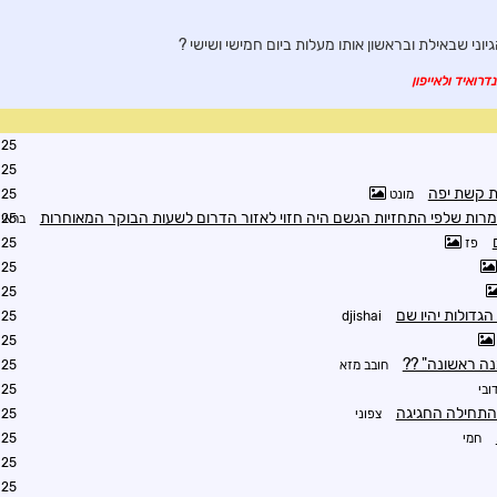
גיוני שבאילת ובראשון אותו מעלות ביום חמישי ושישי ?
דרואיד ולאייפון
1:34
6:37
 קשת יפה
מונט
6:56
רות שלפי התחזיות הגשם היה חזוי לאזור הדרום לשעות הבוקר המאוחרות
בראין
7:21
פז
7:29
7:50
8:28
הגדולות יהיו שם
8:41
djishai
9:11
נה ראשונה" ??
חובב מזא
9:21
ובי
9:27
 התחילה החגיגה
צפוני
9:42
חמי
9:41
9:56
9:56