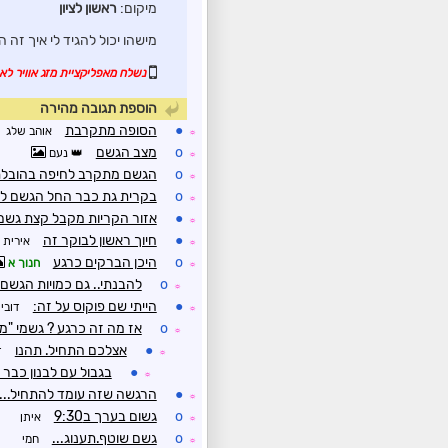
מיקום:
ראשון לציון
מישהו יכול להגיד לי איך זה ה
נשלח מאפליקציית מזג אוויר לאנ
הוספת תגובה מהירה
●
הסופה מתקרבת
אוהב שלג
☼
o
מצב הגשם
נעם
☼
o
הגשם מתקרב לחיפה בהובלת
☼
o
בקרית גת כבר החל הגשם למ
☼
●
אזור הקריות מקבל קצת גשם
☼
●
חיוך ראשון לבוקר זה
אירית
☼
o
היכן הברקים כרגע
חנוך א
☼
o
להבנתי.. גם כמויות הגשם 
☼
●
הייתי שם פוקוס על זה:
דובי
☼
o
אז מה זה כרגע ? גשמי "מ
☼
●
אצלכם התחיל. תהנו
ד
☼
●
בגבול עם לבנון כבר
☼
●
הרגשה שזה עומד להתחיל...
☼
o
גשום בערך ב9:30
איתן
☼
o
גשם שוטף.תענוג...
חמי
☼