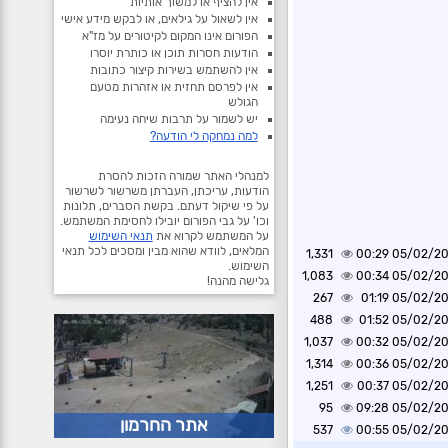
אין להציף או למשוך אותיות
אין לשאול על גילאים, או לבקש מידע אישי
הפורום אינו המקום לקיטורים על מז"א
הודעות חסרות תוכן או כותרת יוסרו
אין להשתמש בשירות קיצור כתובות
אין לפרסם תחזית או אזהרות מטעם
הגולש
יש לשמור על תרבות שיחה נעימה
למה נמחקה לי הודעה?
למנהלי האתר שמורה הזכות להסרת
הודעות, עריכתן, העברתן משרשור לשרשור
על פי שיקול דעתם. בקשת הסברים, תלונות
וכו' על גבי הפורום יובילו לחסימת המשתמש.
על המשתמש לקרוא את
תנאי השימוש
המלאים, לוודא שהוא מבין ומסכים לכל תנאי
1,331
05/02/2025 0
השימוש.
1,083
05/02/2025 0
גלישה מהנה!
267
05/02/2025 0
488
05/02/2025 0
1,037
05/02/2025 0
1,314
05/02/2025 0
1,251
05/02/2025 0
95
05/02/2025 0
אתר החרמון
537
05/02/2025 0