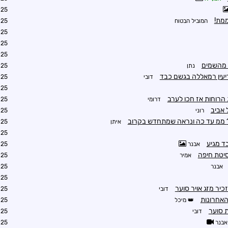
4:07
מת!
המוביל הבטוח
0:01
4:10
4:16
4:21
 מהשמים
נתן
4:22
יעין רמאללה בגשם כבד
דובי
4:26
4:34
 הרוחות אז חכו לערב
דרומי
4:58
 אביב
רוני
5:01
איתן
5:02
5:03
ד מגיע
אבנר
5:02
סיטת חיפה
אמיר
5:05
אבנר
5:05
5:04
יר מזג אויר סוער
דובי
5:04
האחרונות
מיכל
5:07
 סוער
דובי
5:10
אבנר
5:14