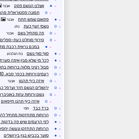
●
אצלנו הגשם פסק
אבנר
☼
o
תמונה פסטוראלית מהמ
☼
●
פתאום שמש חחח
אבנר
☼
o
גשמי זעף כעת
נתן
☼
o
פה מתחיל גשם
אבנר
☼
o
טירוף מוחלט כעת-ספלים
☼
●
במכם נראית רכבת מוד
☼
●
סוף סוף גשם
בת הגלבוע
☼
●
לכל מי שלא מבין איפה סערת
☼
o
מבול רציני מלווה ברוחות בתל
☼
o
רעמים ורוחות בכפר סבא. 10 ממ עד כה ונראה שמתחדש בקרוב
☼
o
איזה כיף תהנוו
אבנר
☼
o
ירושלים הגשם חזר וערפל כב
☼
o
גשם ורוחות עזות באוניבר
☼
o
איזה כיף תהנו חייפאים
☼
o
ברד כבד
חמי
☼
o
הרוחות מתחזקות מתחיל להזכ
☼
●
לפי הרעמים שיש פה בדקות 
☼
●
הרוחות התחזקו ונעשה יחסית
☼
●
סוער בכביש בגין בירושלים
☼