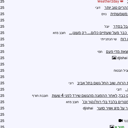
2:12
Weather2day
רים טוב יותר
דובי
3:27
 משמעותית
נוים
1:33
1:42
בל בסדר
יובל
1:43
בר מעל שעתיים כלום... רק מעונן...
חובב מזא
1:55
 רוח
שי הנתנייתי
1:57
1:57
חמי
2:23
2:33
djishai
2:50
ביל הבטוח
2:53
2:55
הרוח. שוב החל גשם בתל אביב
רוני
2:56
.
דובי
3:25
בד, לאחר ההפוגה מהגשם שירד לפני 4 שעות
חובבת חורף
3:46
רים בלבד בלי רוח/קור וכו'
חובב מזא
3:53
 על מזג אוויר סוער
4:37
djishai
3:59
נר
4:03
חנוך א
4:05