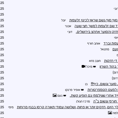
5:17
ובי
5:39
5:45
יובל
6:05
רד שם זלעפות למשך חצי שעה
אבנר
6:21
זק והסוער אחהצ בירושלים.
דובי
8:59
מי
5:45
פות וברד
אוהב חורף
5:45
ועם
מתנאל
5:46
5:47
די חזקות
חובב מזא
6:14
בהוד השרון
מיכל
6:14
ום)
6:19
רום)
6:22
וער וגשום. כיף!!!
בן
6:27
ם למעט הטמפרטורות
אופיר פרנקו
6:27
ד אחרי שצילמתי גם הופיע קשת.
נעם
6:34
חורפי וגשום ב"ה
מרכז הגולן
6:46
היום, חזקים יותר או פחות, ושלושה עמודי תאורה קרסו בבגין מרוחות
מימי
7:04
מה
7:08