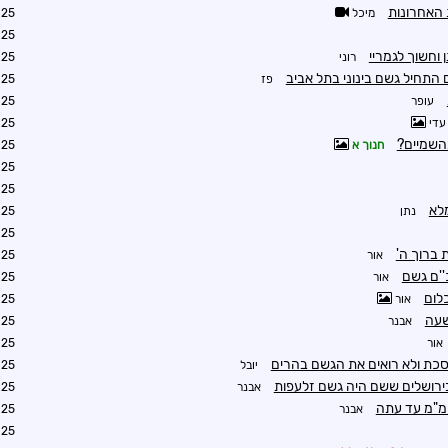
 האחרונות
מיכל
0:07
0:08
 וחשוך לגמריי
רוני
0:16
 התחיל גשם בינוני בתל אביב
פז
0:16
עופר
0:18
עדי
0:19
השמיים?
חנוך א
0:21
0:25
0:26
לא
נתן
0:29
0:45
 ברוך ה'
אור
0:33
''ם גשם
אור
1:10
לום
אור
1:13
שעה
אבנר
1:15
אור
1:17
כת ולא רואים את הגשם בהרים
יובל
1:22
ירושלים ששם היה גשם זלעפות
אבנר
2:24
אבנר
2:24
3:39