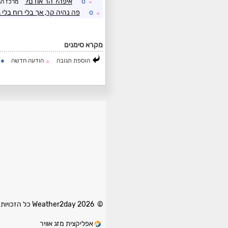
o
איפה? הר אודם?
מרכז הג
☼
o
פה נהיה קר, אך בלי רוח בלי 
☼
מקרא סימנים
●
הוספת תגובה
הודעה חדשה
ה
☼
© 2026 Weather2day כל הזכויות שמורות
אפליקצית מזג אוויר