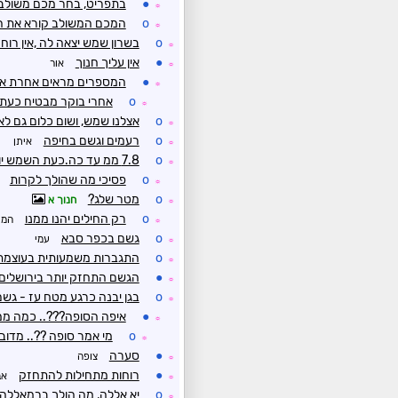
●
בתפריט, בחר מכם משולב
☼
o
המכם המשולב קורא את הה
☼
o
בשרון שמש יצאה לה ,אין רוח
☼
●
אין עליך חנוך
אור
☼
●
המספרים מראים אחרת א
☼
o
אחרי בוקר מבטיח כעת כ
☼
o
אצלנו שמש, ושום כלום גם לא
☼
o
רעמים וגשם בחיפה
איתן
☼
o
7.8 ממ עד כה.כעת השמש יוצאת מדי פעם
☼
o
פסיכי מה שהולך לקרות
☼
o
מטר שלג?
חנוך א
☼
o
רק החילים יהנו ממנו
המו
☼
o
גשם בכפר סבא
עמי
☼
o
התגברות משמעותית בעוצמת 
☼
●
הגשם התחזק יותר בירושלים 
☼
o
בגן יבנה כרגע מטח עז - גשם כ
☼
●
איפה הסופה???.. כמה ממט
☼
o
מי אמר סופה ??.. מדובר
☼
●
סערה
צופה
☼
●
רוחות מתחילות להתחזק
אב
☼
o
יא אללה, מה הולך ברמאללה
☼