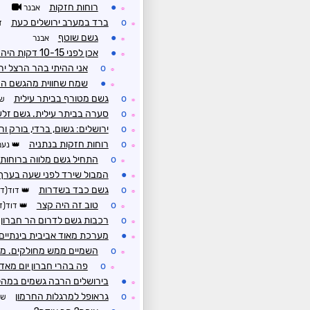
●
רוחות חזקות
אבנר
☼
o
ברד במערב ירושלים כעת
ד
☼
●
גשם שוטף
אבנר
☼
●
אכן לפני 10-15 דקות היה סוף סוף גשם שראוי לכינוי זלעפות
☼
o
אני ההיתי בהר הרצל י
☼
●
שמח שחווית מהגשם הח
☼
o
גשם מטורף בביתר עילית
שי
☼
o
סערה בביתר עילית. גשם זלע
☼
o
ירושלים: גשום, ברדי, בורק ור
☼
o
רוחות חזקות בנתניה
נעם
☼
o
התחיל גשם מלווה ברוחות 
☼
●
המבול שירד לפני שעה בערך 
☼
o
גשם כבד בשדרות
דוד(דר
☼
o
טוב זה היה קצר
דוד(ד
☼
o
רכבות גשם לדרום הר חברון. ס
☼
●
מערכת מאוד אביבית בינתיי
☼
o
השמיים ממש מחולקים. מיי
☼
o
פה בהרי חברון יום מאד 
☼
●
בירושלים הרבה גשמים במהלך 
☼
o
גראופל למרגלות החרמון
של
☼