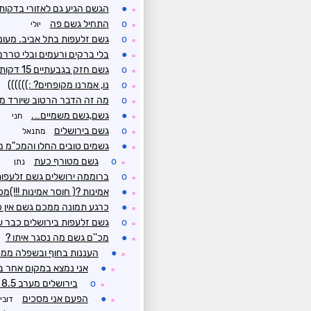
●
הגשם הגיע גם לאזורי בדקות
☼
o
התחיל גשם פה
יולי
☼
o
גשם זלעפות בתל אביב. מעונן
☼
●
בלי ברקים ורעמים ובלי טררם
☼
o
גשם חזק בגבעתיים 15 דקות
☼
o
נו, אמרנו מקופחים? :))))))
☼
o
מה זה הדבר הרטוב שיורד מ
☼
●
גשם,גשם משמיים….
חני
☼
o
גשם בירושלים
מתנאל
☼
●
גשמים טובים החלו והמכ"מ מ
☼
o
גשם מטורף כעת
נתן
☼
o
ברוממה ירושלים גשם זלעפות
☼
●
אמינות ?( חוסר אמינות !!!)מכ
☼
●
כרגע תמונה ממכם גשם אין כ
☼
o
גשם זלעפות בירושלים כבר 
☼
●
מכ''ם גשם מה נסגר איתו ?
☼
●
העננות בחוף ובשפלה ממס
☼
●
אני נמצא במקום אחר ב
☼
o
בירושלים מערב 8.5 מ"מ עד עתה
☼
●
הפעם אני מסכים
דובי
☼