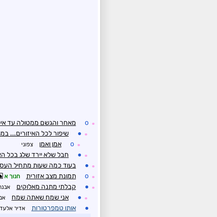
o
מאחר והגשם ממטולה עד איל
☼
●
שיפור לכל האיזורים... במ
☼
o
אמן ואמן
צפוני
☼
●
חבל שלא יירד שלג בכל האר
☼
●
בעוד כמה שעות מתחיל העסק.
☼
o
תמונת מצב אזורית
חנוך א
☼
●
קבלתי מתנה מאלוקים
אבנר
☼
●
אני שמח שאתה שמח
אמנ
☼
●
אותו טמפרטורות
אדיר אלעד