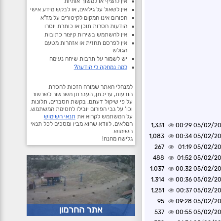
אין להציף או למשוך אותיות
אין לשאול על גילאים, או לבקש מידע אישי
הפורום אינו המקום לקיטורים על מז"א
הודעות חסרות תוכן או כותרת יוסרו
אין להשתמש בשירות קיצור כתובות
אין לפרסם תחזית או אזהרות מטעם
הגולש
יש לשמור על תרבות שיחה נעימה
למה נמחקה לי הודעה?
למנהלי האתר שמורה הזכות להסרת
הודעות, עריכתן, העברתן משרשור לשרשור
על פי שיקול דעתם. בקשת הסברים, תלונות
וכו' על גבי הפורום יובילו לחסימת המשתמש.
על המשתמש לקרוא את
תנאי השימוש
המלאים, לוודא שהוא מבין ומסכים לכל תנאי
1,331
05/02/2025 0
השימוש.
1,083
05/02/2025 0
גלישה מהנה!
267
05/02/2025 0
488
05/02/2025 0
1,037
05/02/2025 0
1,314
05/02/2025 0
1,251
05/02/2025 0
95
05/02/2025 0
אתר החרמון
537
05/02/2025 0