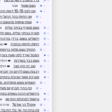
o
ברד במערב ירושלים כעת
ד
☼
●
גשם שוטף
אבנר
☼
●
אכן לפני 10-15 דקות היה סוף סוף גשם שראוי לכינוי זלעפות
☼
o
אני ההיתי בהר הרצל י
☼
●
שמח שחווית מהגשם הח
☼
o
גשם מטורף בביתר עילית
שי
☼
o
סערה בביתר עילית. גשם זלע
☼
o
ירושלים: גשום, ברדי, בורק ור
☼
o
רוחות חזקות בנתניה
נעם
☼
o
התחיל גשם מלווה ברוחות 
☼
●
המבול שירד לפני שעה בערך 
☼
o
גשם כבד בשדרות
דוד(דר
☼
o
טוב זה היה קצר
דוד(ד
☼
o
רכבות גשם לדרום הר חברון. ס
☼
●
מערכת מאוד אביבית בינתיי
☼
o
השמיים ממש מחולקים. מיי
☼
o
פה בהרי חברון יום מאד 
☼
●
בירושלים הרבה גשמים במהלך 
☼
o
גראופל למרגלות החרמון
של
☼
o
איפה? הר אודם?
מרכז הג
☼
o
פה נהיה קר, אך בלי רוח בלי 
☼