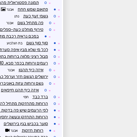
o
תמונה פסטוראלית מהמ
☼
●
פתאום שמש חחח
אבנר
☼
o
גשמי זעף כעת
נתן
☼
o
פה מתחיל גשם
אבנר
☼
o
טירוף מוחלט כעת-ספלים
☼
●
במכם נראית רכבת מוד
☼
●
סוף סוף גשם
בת הגלבוע
☼
●
לכל מי שלא מבין איפה סערת
☼
o
מבול רציני מלווה ברוחות בתל
☼
o
רעמים ורוחות בכפר סבא. 10 ממ עד כה ונראה שמתחדש בקרוב
☼
o
איזה כיף תהנוו
אבנר
☼
o
ירושלים הגשם חזר וערפל כב
☼
o
גשם ורוחות עזות באוניבר
☼
o
איזה כיף תהנו חייפאים
☼
o
ברד כבד
חמי
☼
o
הרוחות מתחזקות מתחיל להזכ
☼
●
לפי הרעמים שיש פה בדקות 
☼
●
הרוחות התחזקו ונעשה יחסית
☼
●
סוער בכביש בגין בירושלים
☼
●
רוחות חזקות
אבנר
☼