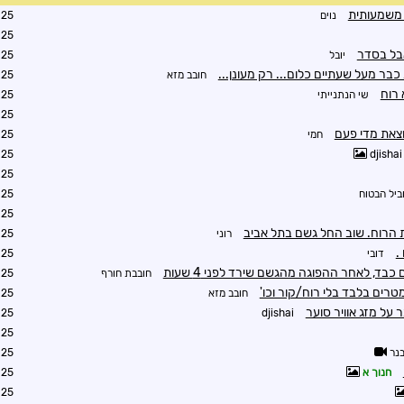
 משמעותית
נוים
1:33
1:42
בל בסדר
יובל
1:43
בר מעל שעתיים כלום... רק מעונן...
חובב מזא
1:55
 רוח
שי הנתנייתי
1:57
1:57
חמי
2:23
2:33
djishai
2:50
ביל הבטוח
2:53
2:55
הרוח. שוב החל גשם בתל אביב
רוני
2:56
.
דובי
3:25
בד, לאחר ההפוגה מהגשם שירד לפני 4 שעות
חובבת חורף
3:46
רים בלבד בלי רוח/קור וכו'
חובב מזא
3:53
 על מזג אוויר סוער
4:37
djishai
3:59
נר
4:03
חנוך א
4:05
4:07