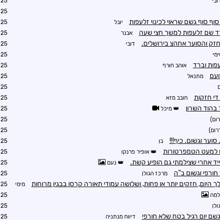
ובי
5:39
5:45
יובל
6:05
רד שם זלעפות למשך חצי שעה
אבנר
6:21
זק והסוער אחהצ בירושלים.
דובי
8:59
מי
5:45
פות וברד
אוהב חורף
5:45
ועם
מתנאל
5:46
5:47
די חזקות
חובב מזא
6:14
בהוד השרון
מיכל
6:14
ום)
6:19
רום)
6:22
וער וגשום. כיף!!!
בן
6:27
ם למעט הטמפרטורות
אופיר פרנקו
6:27
ד אחרי שצילמתי גם הופיע קשת.
נעם
6:34
חורפי וגשום ב"ה
מרכז הגולן
6:46
היום, חזקים יותר או פחות, ושלושה עמודי תאורה קרסו בבגין מרוחות
מימי
7:04
מה
7:08
ולן
7:11
גשם יום רגיל בטח שלא חורפי
דיווח מנתניה
7:09