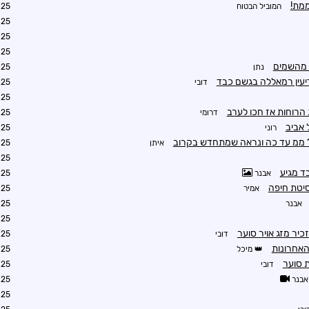
מת!
המוביל הבטוח
0:01
4:10
4:16
4:21
 מהשמים
נתן
4:22
יעין רמאללה בגשם כבד
דובי
4:26
4:34
 הרוחות אז חכו לערב
דרומי
4:58
 אביב
רוני
5:01
איתן
5:02
5:03
ד מגיע
אבנר
5:02
סיטת חיפה
אמיר
5:05
אבנר
5:05
5:04
יר מזג אויר סוער
דובי
5:04
האחרונות
מיכל
5:07
 סוער
דובי
5:10
אבנר
5:14
5:17