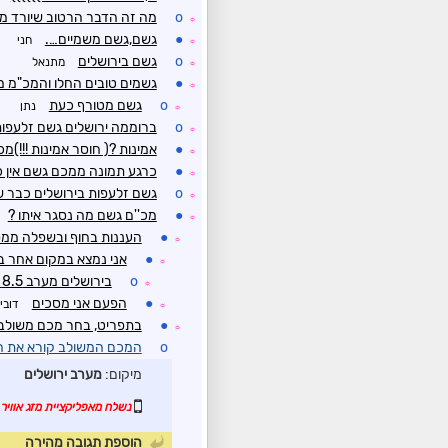
o
מה זה הדבר הרטוב שיורד מ
☼
●
גשם,גשם משמיים….
חני
☼
o
גשם בירושלים
מתנאל
☼
●
גשמים טובים החלו והמכ"מ מ
☼
o
גשם מטורף כעת
נתן
☼
o
ברוממה ירושלים גשם זלעפות
☼
●
אמינות ?( חוסר אמינות !!!)מכ
☼
●
כרגע תמונה ממכם גשם אין כ
☼
o
גשם זלעפות בירושלים כבר 
☼
●
מכ''ם גשם מה נסגר איתו ?
☼
●
העננות בחוף ובשפלה ממס
☼
●
אני נמצא במקום אחר ב
☼
o
בירושלים מערב 8.5 מ"מ עד עתה
☼
●
הפעם אני מסכים
דובי
☼
●
בתפריט, בחר מכם משולב
☼
o
המכם המשולב קורא את הה
מיקום:
מערב ירושלים
נשלח מאפליקציית מזג אוויר 
הוספת תגובה מהירה