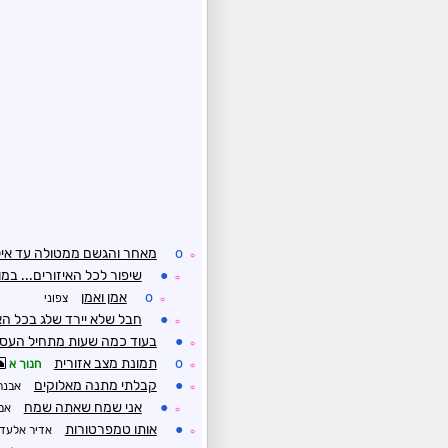
o
מאחר והגשם ממטולה עד איל
☼
●
שיפור לכל האיזורים... במ
☼
o
אמן ואמן
צפוני
☼
●
חבל שלא יירד שלג בכל האר
☼
●
בעוד כמה שעות מתחיל העסק.
☼
o
תמונת מצב אזורית
חנוך א
☼
●
קבלתי מתנה מאלוקים
אבנר
☼
●
אני שמח שאתה שמח
אמנ
☼
●
אותו טמפרטורות
אדיר אלעד
☼