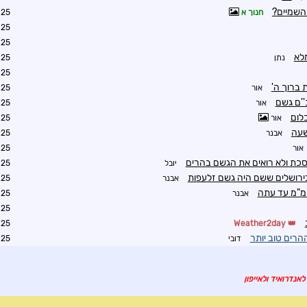
השמיים?
חנוך א
0:21
0:25
0:26
לא
נתן
0:29
0:45
 ברוך ה'
אור
0:33
''ם גשם
אור
1:10
לום
אור
1:13
שעה
אבנר
1:15
אור
1:17
כת ולא רואים את הגשם בהרים
יובל
1:22
ירושלים ששם היה גשם זלעפות
אבנר
2:24
אבנר
2:24
3:39
2:12
Weather2day
רים טוב יותר
דובי
3:27
לאנדרואיד ולאייפון