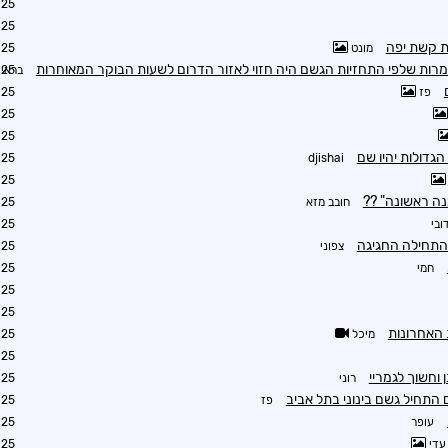
1:34
6:37
 קשת יפה
מונט
6:56
רות שלפי התחזיות הגשם היה חזוי לאזור הדרום לשעות הבוקר המאוחרות
בראין
7:21
פז
7:29
7:50
8:28
הגדולות יהיו שם
8:41
djishai
9:11
נה ראשונה" ??
חובב מזא
9:21
ובי
9:27
 התחילה החגיגה
צפוני
9:42
חמי
9:41
9:56
9:56
 האחרונות
מיכל
0:07
0:08
 וחשוך לגמריי
רוני
0:16
 התחיל גשם בינוני בתל אביב
פז
0:16
עופר
0:18
עדי
0:19