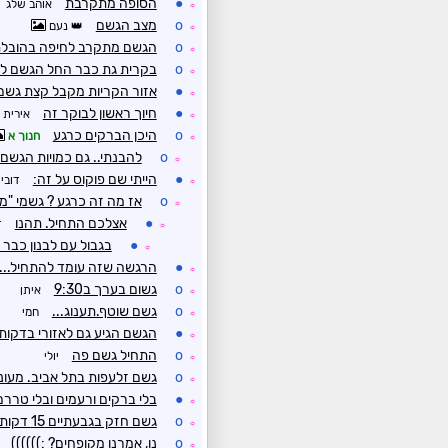
●
הסופה מתקרבת
אוהב שלג
☼
o
מצב הגשם
נעם
☼
o
הגשם מתקרב לחיפה בהובלת
☼
o
בקרית גת כבר החל הגשם למ
☼
●
אזור הקריות מקבל קצת גשם
☼
●
חיוך ראשון לבוקר זה
אירית
☼
o
היכן הברקים כרגע
חנוך א
☼
o
להבנתי.. גם כמויות הגשם 
☼
●
הייתי שם פוקוס על זה:
דובי
☼
o
אז מה זה כרגע ? גשמי "מ
☼
●
אצלכם התחיל. תהנו
ד
☼
●
בגבול עם לבנון כבר
☼
●
הרגשה שזה עומד להתחיל...
☼
o
גשום בערך ב9:30
איתן
☼
o
גשם שוטף.תענוג...
חמי
☼
●
הגשם הגיע גם לאזורי בדקות
☼
o
התחיל גשם פה
יולי
☼
o
גשם זלעפות בתל אביב. מעונן
☼
●
בלי ברקים ורעמים ובלי טררם
☼
o
גשם חזק בגבעתיים 15 דקות
☼
o
נו, אמרנו מקופחים? :))))))
☼