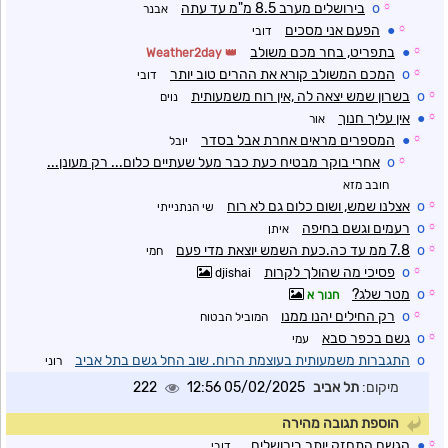
☼
o
בירושלים מערב 8.5 מ"מ עד עתה
אבנר
☼
●
הפעם אני מסכים
דובי
☼
●
בתפריט, בחר מכם משולב
Weather2day
☼
o
המכם המשולב קורא את ההרים טוב יותר
דובי
☼
o
בשרון שמש יצאה לה ,אין רוח משמעותית
נוים
☼
●
אין עליך חנוך
אור
☼
●
המספרים מראים אחרת אבל בסדר
יובל
☼
o
אחרי בוקר מבטיח כעת כבר מעל שעתיים כלום... רק מעונן...
חובב מזא
☼
o
אצלנו שמש, ושום כלום גם לא רוח
שי הנתנייתי
☼
o
רעמים וגשם בחיפה
איתן
☼
o
7.8 ממ עד כה.כעת השמש יוצאת מדי פעם
חמי
☼
o
פסיכי מה שהולך לקרות
djishai
☼
o
מטר שלג?
חנוך א
☼
o
רק החילים יהנו ממנו
המוביל הבטוח
☼
o
גשם בכפר סבא
עמי
o
התגברות משמעותית בעוצמת הרוח. שוב החל גשם בתל אביב
רוני
מיקום:
תל אביב
05/02/2025 12:56
222
הוספת תגובה מהירה
☼
●
הגשם התחזק יותר בירושלים .
דובי