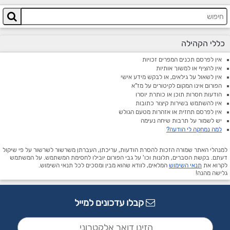
כללי הקהילה
אין לפרסם תכנים המפרים זכויות
אין להציף או למשוך אותיות
אין לשאול על גילאים, או לבקש מידע אישי
הפורום אינו המקום לקיטורים על מז"א
הודעות חסרות תוכן או כותרת יוסרו
אין להשתמש בשירות קיצור כתובות
אין לפרסם תחזית או אזהרות מטעם הגולש
יש לשמור על תרבות שיחה נעימה
למה נמחקה לי הודעה?
למנהלי האתר שמורה הזכות להסרת הודעות, עריכתן, העברתן משרשור לשרשור על פי שיקול
דעתם. בקשת הסברים, תלונות וכו' על גבי הפורום יובילו לחסימת המשתמש. על המשתמש
לקרוא את
תנאי השימוש
המלאים, לוודא שהוא מבין ומסכים לכל תנאי השימוש.
גלישה מהנה!
קבלו עדכונים למייל