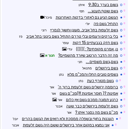
☼
o
גשום בערך ב9:30
איתן
☼
o
גשם שוטף.תענוג...
חמי
☼
●
הגשם הגיע גם לאזורי בדקות האחרונות
מיכל
☼
o
התחיל גשם פה
יולי
☼
o
גשם זלעפות בתל אביב. מעונן וחשוך לגמריי
רוני
☼
●
בלי ברקים ורעמים ובלי טררם התחיל גשם בינוני בתל אביב
פז
☼
o
גשם חזק בגבעתיים 15 דקות
עופר
☼
o
נו, אמרנו מקופחים? :))))))
עדי
☼
o
מה זה הדבר הרטוב שיורד מהשמיים?
חנוך א
☼
●
גשם,גשם משמיים….
חני
☼
o
גשם בירושלים
מתנאל
☼
●
גשמים טובים החלו והמכ"מ מלא
נתן
☼
o
גשם מטורף כעת
נתן
☼
o
ברוממה ירושלים גשם זלעפות ברוך ה'
אור
☼
●
אמינות ?( חוסר אמינות !!!)מכ''ם גשם
אור
☼
●
כרגע תמונה ממכם גשם אין כלום
אור
☼
o
גשם זלעפות בירושלים כבר שעה
אבנר
☼
●
מכ''ם גשם מה נסגר איתו ?
אור
☼
●
העננות בחוף ובשפלה ממסכת ולא רואים את הגשם בהרים
יובל
☼
●
אני נמצא במקום אחר בירושלים ששם היה גשם זלעפות
אבנר