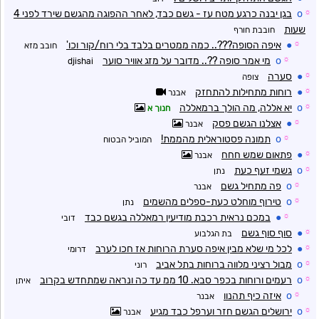
☼
o
בגן יבנה כרגע מטח עז - גשם כבד, לאחר ההפוגה מהגשם שירד לפני 4
שעות
חובבת חורף
☼
●
איפה הסופה???.. כמה ממטרים בלבד בלי רוח/קור וכו'
חובב מזא
☼
o
מי אמר סופה ??.. מדובר על מזג אוויר סוער
djishai
☼
●
סערה
צופה
☼
●
רוחות מתחילות להתחזק
אבנר
☼
o
יא אללה, מה הולך ברמאללה
חנוך א
☼
●
אצלנו הגשם פסק
אבנר
☼
o
תמונה פסטוראלית מהממת!
המוביל הבטוח
☼
●
פתאום שמש חחח
אבנר
☼
o
גשמי זעף כעת
נתן
☼
o
פה מתחיל גשם
אבנר
☼
o
טירוף מוחלט כעת-ספלים מהשמים
נתן
☼
●
במכם נראית רכבת מודיעין רמאללה בגשם כבד
דובי
☼
●
סוף סוף גשם
בת הגלבוע
☼
●
לכל מי שלא מבין איפה סערת הרוחות אז חכו לערב
דרומי
☼
o
מבול רציני מלווה ברוחות בתל אביב
רוני
☼
o
רעמים ורוחות בכפר סבא. 10 ממ עד כה ונראה שמתחדש בקרוב
איתן
☼
o
איזה כיף תהנוו
אבנר
☼
o
ירושלים הגשם חזר וערפל כבד מגיע
אבנר