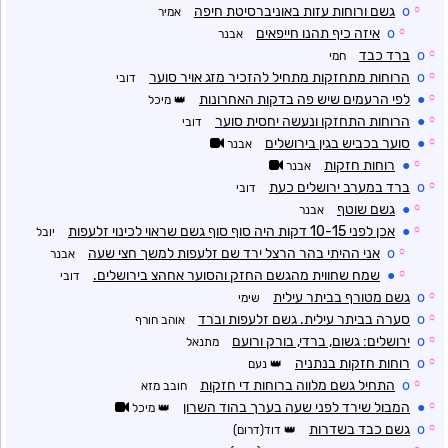
☼
o
גשם ורוחות עזות באוניברסיטת חיפה
אמיר
☼
o
איזה כיף תהנו חייפאים
אבנר
☼
o
ברד כבד
חמי
☼
o
הרוחות מתחזקות מתחיל להזכיר מזג אויר סוער
דובי
☼
●
לפי הרעמים שיש פה בדקות האחרונות
מיכל
☼
●
הרוחות התחזקו ונעשה יחסית סוער
דובי
☼
●
סוער בכביש בגין בירושלים
אבנר
☼
●
רוחות חזקות
אבנר
☼
o
ברד במערב ירושלים כעת
דובי
☼
●
גשם שוטף
אבנר
☼
●
אכן לפני 10-15 דקות היה סוף סוף גשם שראוי לכינוי זלעפות
יובל
☼
o
אני ההיתי בהר הרצל ירד שם זלעפות למשך חצי שעה
אבנר
☼
●
שמח שחווית מהגשם החזק והסוער אחהצ בירושלים.
דובי
☼
o
גשם מטורף בביתר עילית
שימי
☼
o
סערה בביתר עילית. גשם זלעפות וברד
אוהב חורף
☼
o
ירושלים: גשום, ברדי, בורק ורועם
מתנאל
☼
o
רוחות חזקות בנתניה
נעם
☼
o
התחיל גשם מלווה ברוחות די חזקות
חובב מזא
☼
●
המבול שירד לפני שעה בערך בהוד השרון
מיכל
☼
o
גשם כבד בשדרות
דוד(דרום)