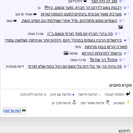
☼
o
טוב זה היה קצר
דוד(דרום)
☼
o
רכבות גשם לדרום הר חברון. סוער וגשום. כיף!!!
בן
☼
●
מערכת מאוד אביבית בינתיים למעט הטמפרטורות
אופיר פרנקו
☼
o
השמיים ממש מחולקים. מייד אחרי שצילמתי גם הופיע קשת.
נעם
☼
o
פה בהרי חברון יום מאד חורפי וגשום ב"ה
מרכז הגולן
☼
●
בירושלים הרבה גשמים במהלך היום, חזקים יותר או פחות, ושלושה עמודי
תאורה קרסו בבגין מרוחות
מימי
☼
o
גראופל למרגלות החרמון
שלמה
☼
o
איפה? הר אודם?
מרכז הגולן
☼
o
פה נהיה קר, אך בלי רוח בלי גשם יום רגיל בטח שלא חורפי
דיווח מנתניה
מקרא סימנים
o
●
הוספת תגובה
הודעה חדשה
הודעה עם תוכן
הודעה ללא תוכן
☼
משקיען
מדווח מאתר סקי
מדווח מלב ים
דווח על תוכן
חיפוש