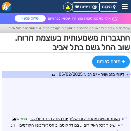
מיקום
פרימיום 👑
אתר נקי מפרסומות ומשודרג, עכשיו בפרימיום
שדרג עכשיו
עמוד הבית
>
פורום מזג אוויר
>
התגברות משמעותית בעוצמת הרוח. שוב החל גשם בתל אביב
התגברות משמעותית בעוצמת הרוח.
שוב החל גשם בתל אביב
חזרה לפורום
●
דיווחי מזג אוויר - יום רביעי 05/02/2025
בן
☼
o
מאחר והגשם ממטולה עד אילת, יתכן שזה כבר המלקוש
חנוך א
☼
●
שיפור לכל האיזורים... במודל קוסמו ביחס לעדכוניו הקודמים
דובי