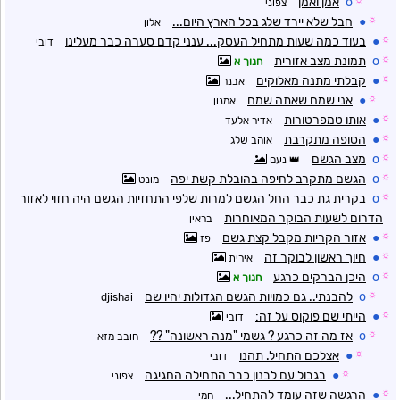
☼
o
אמן ואמן
צפוני
☼
●
חבל שלא יירד שלג בכל הארץ היום...
אלון
☼
●
בעוד כמה שעות מתחיל העסק... ענני קדם סערה כבר מעלינו
דובי
☼
o
תמונת מצב אזורית
חנוך א
☼
●
קבלתי מתנה מאלוקים
אבנר
☼
●
אני שמח שאתה שמח
אמנון
☼
●
אותו טמפרטורות
אדיר אלעד
☼
●
הסופה מתקרבת
אוהב שלג
☼
o
מצב הגשם
נעם
☼
o
הגשם מתקרב לחיפה בהובלת קשת יפה
מונט
☼
o
בקרית גת כבר החל הגשם למרות שלפי התחזיות הגשם היה חזוי לאזור
הדרום לשעות הבוקר המאוחרות
בראין
☼
●
אזור הקריות מקבל קצת גשם
פז
☼
●
חיוך ראשון לבוקר זה
אירית
☼
o
היכן הברקים כרגע
חנוך א
☼
o
להבנתי.. גם כמויות הגשם הגדולות יהיו שם
djishai
☼
●
הייתי שם פוקוס על זה:
דובי
☼
o
אז מה זה כרגע ? גשמי "מנה ראשונה" ??
חובב מזא
☼
●
אצלכם התחיל. תהנו
דובי
☼
●
בגבול עם לבנון כבר התחילה החגיגה
צפוני
☼
●
הרגשה שזה עומד להתחיל...
חמי