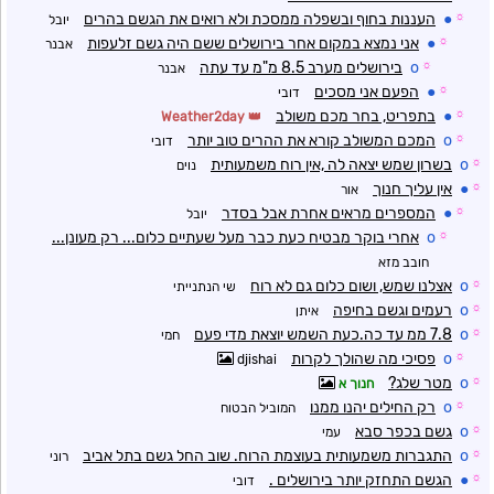
☼
●
העננות בחוף ובשפלה ממסכת ולא רואים את הגשם בהרים
יובל
☼
●
אני נמצא במקום אחר בירושלים ששם היה גשם זלעפות
אבנר
☼
o
בירושלים מערב 8.5 מ"מ עד עתה
אבנר
☼
●
הפעם אני מסכים
דובי
☼
●
בתפריט, בחר מכם משולב
Weather2day
☼
o
המכם המשולב קורא את ההרים טוב יותר
דובי
☼
o
בשרון שמש יצאה לה ,אין רוח משמעותית
נוים
☼
●
אין עליך חנוך
אור
☼
●
המספרים מראים אחרת אבל בסדר
יובל
☼
o
אחרי בוקר מבטיח כעת כבר מעל שעתיים כלום... רק מעונן...
חובב מזא
☼
o
אצלנו שמש, ושום כלום גם לא רוח
שי הנתנייתי
☼
o
רעמים וגשם בחיפה
איתן
☼
o
7.8 ממ עד כה.כעת השמש יוצאת מדי פעם
חמי
☼
o
פסיכי מה שהולך לקרות
djishai
☼
o
מטר שלג?
חנוך א
☼
o
רק החילים יהנו ממנו
המוביל הבטוח
☼
o
גשם בכפר סבא
עמי
☼
o
התגברות משמעותית בעוצמת הרוח. שוב החל גשם בתל אביב
רוני
☼
●
הגשם התחזק יותר בירושלים .
דובי