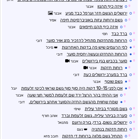
☼
o
איזה כיף תהנוו
אבנר
☼
o
ירושלים הגשם חזר וערפל כבד מגיע
אבנר
☼
o
גשם ורוחות עזות באוניברסיטת חיפה
אמיר
☼
o
איזה כיף תהנו חייפאים
אבנר
☼
o
ברד כבד
חמי
☼
o
הרוחות מתחזקות מתחיל להזכיר מזג אויר סוער
דובי
☼
●
לפי הרעמים שיש פה בדקות האחרונות
מיכל
☼
●
הרוחות התחזקו ונעשה יחסית סוער
דובי
☼
●
סוער בכביש בגין בירושלים
אבנר
☼
●
רוחות חזקות
אבנר
☼
o
ברד במערב ירושלים כעת
דובי
☼
●
גשם שוטף
אבנר
☼
●
אכן לפני 10-15 דקות היה סוף סוף גשם שראוי לכינוי זלעפות
יובל
☼
o
אני ההיתי בהר הרצל ירד שם זלעפות למשך חצי שעה
אבנר
☼
●
שמח שחווית מהגשם החזק והסוער אחהצ בירושלים.
דובי
☼
o
גשם מטורף בביתר עילית
שימי
☼
o
סערה בביתר עילית. גשם זלעפות וברד
אוהב חורף
☼
o
ירושלים: גשום, ברדי, בורק ורועם
מתנאל
☼
o
רוחות חזקות בנתניה
נעם
☼
o
התחיל גשם מלווה ברוחות די חזקות
חובב מזא