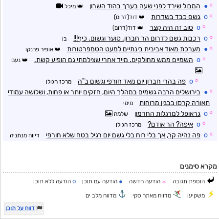
☼
●
המבול שירד לפני שעה בערך בהוד השרון
מיכל
☼
o
גשם כבד בשדרות
דוד(דרום)
☼
o
טוב זה היה קצר
דוד(דרום)
☼
o
רכבות גשם לדרום הר חברון. סוער וגשום. כיף!!!
בן
☼
●
מערכת מאוד אביבית בינתיים למעט הטמפרטורות
אופיר פרנקו
☼
o
השמיים ממש מחולקים. מייד אחרי שצילמתי גם הופיע קשת.
נעם
☼
o
פה בהרי חברון יום מאד חורפי וגשום ב"ה
מרכז הגולן
☼
●
בירושלים הרבה גשמים במהלך היום, חזקים יותר או פחות, ושלושה עמודי
תאורה קרסו בבגין מרוחות
מימי
☼
o
גראופל למרגלות החרמון
שלמה
☼
o
איפה? הר אודם?
מרכז הגולן
☼
o
פה נהיה קר, אך בלי רוח בלי גשם יום רגיל בטח שלא חורפי
דיווח מנתניה
מקרא סימנים
o
●
הוספת תגובה
הודעה חדשה
הודעה עם תוכן
הודעה ללא תוכן
☼
משקיען
מדווח מאתר סקי
מדווח מלב ים
דווח על תוכן