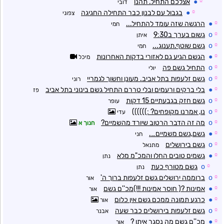
☼
●
אצלכם התחיל. תהנו
דובי
☼
●
בגבול עם לבנון כבר התחילה החגיגה
צפוני
☼
●
הרגשה שזה עומד להתחיל...
חמי
☼
o
גשום בערך ב9:30
איתן
☼
o
גשם שוטף.תענוג...
חמי
☼
●
הגשם הגיע גם לאזורי בדקות האחרונות
מיכל
☼
o
התחיל גשם פה
יולי
☼
o
גשם זלעפות בתל אביב. מעונן וחשוך לגמריי
רוני
☼
●
בלי ברקים ורעמים ובלי טררם התחיל גשם בינוני בתל אביב
פז
☼
o
גשם חזק בגבעתיים 15 דקות
עופר
☼
o
נו, אמרנו מקופחים? :))))))
עדי
☼
o
מה זה הדבר הרטוב שיורד מהשמיים?
חנוך א
☼
●
גשם,גשם משמיים….
חני
☼
o
גשם בירושלים
מתנאל
☼
●
גשמים טובים החלו והמכ"מ מלא
נתן
☼
o
גשם מטורף כעת
נתן
☼
o
ברוממה ירושלים גשם זלעפות ברוך ה'
אור
☼
●
אמינות ?( חוסר אמינות !!!)מכ''ם גשם
אור
☼
●
כרגע תמונה ממכם גשם אין כלום
אור
☼
o
גשם זלעפות בירושלים כבר שעה
אבנר
☼
●
מכ''ם גשם מה נסגר איתו ?
אור