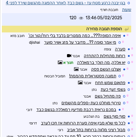
o
בגן יבנה כרגע מטח עז - גשם כבד, לאחר ההפוגה מהגשם שירד לפני 4
שעות
חובבת חורף
120
05/02/2025 13:46
הוספת תגובה מהירה
☼
●
איפה הסופה???.. כמה ממטרים בלבד בלי רוח/קור וכו'
חובב מזא
☼
o
מי אמר סופה ??.. מדובר על מזג אוויר סוער
djishai
☼
●
סערה
צופה
☼
●
רוחות מתחילות להתחזק
אבנר
☼
o
יא אללה, מה הולך ברמאללה
חנוך א
☼
●
אצלנו הגשם פסק
אבנר
☼
o
תמונה פסטוראלית מהממת!
המוביל הבטוח
☼
●
פתאום שמש חחח
אבנר
☼
o
גשמי זעף כעת
נתן
☼
o
פה מתחיל גשם
אבנר
☼
o
טירוף מוחלט כעת-ספלים מהשמים
נתן
☼
●
במכם נראית רכבת מודיעין רמאללה בגשם כבד
דובי
☼
●
סוף סוף גשם
בת הגלבוע
☼
●
לכל מי שלא מבין איפה סערת הרוחות אז חכו לערב
דרומי
☼
o
מבול רציני מלווה ברוחות בתל אביב
רוני
☼
o
רעמים ורוחות בכפר סבא. 10 ממ עד כה ונראה שמתחדש בקרוב
איתן