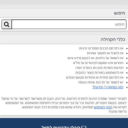
חיפוש
כללי הקהילה
אין לפרסם תכנים המפרים זכויות
אין להציף או למשוך אותיות
אין לשאול על גילאים, או לבקש מידע אישי
הפורום אינו המקום לקיטורים על מז"א
הודעות חסרות תוכן או כותרת יוסרו
אין להשתמש בשירות קיצור כתובות
אין לפרסם תחזית או אזהרות מטעם הגולש
יש לשמור על תרבות שיחה נעימה
למה נמחקה לי הודעה?
למנהלי האתר שמורה הזכות להסרת הודעות, עריכתן, העברתן משרשור לשרשור על פי שיקול
דעתם. בקשת הסברים, תלונות וכו' על גבי הפורום יובילו לחסימת המשתמש. על המשתמש
לקרוא את
תנאי השימוש
המלאים, לוודא שהוא מבין ומסכים לכל תנאי השימוש.
גלישה מהנה!