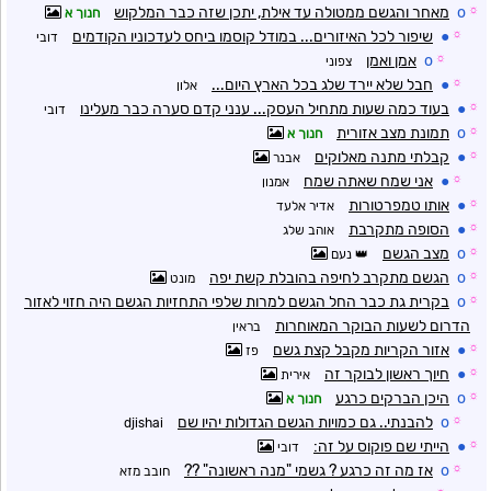
☼
o
מאחר והגשם ממטולה עד אילת, יתכן שזה כבר המלקוש
חנוך א
☼
●
שיפור לכל האיזורים... במודל קוסמו ביחס לעדכוניו הקודמים
דובי
☼
o
אמן ואמן
צפוני
☼
●
חבל שלא יירד שלג בכל הארץ היום...
אלון
☼
●
בעוד כמה שעות מתחיל העסק... ענני קדם סערה כבר מעלינו
דובי
☼
o
תמונת מצב אזורית
חנוך א
☼
●
קבלתי מתנה מאלוקים
אבנר
☼
●
אני שמח שאתה שמח
אמנון
☼
●
אותו טמפרטורות
אדיר אלעד
☼
●
הסופה מתקרבת
אוהב שלג
☼
o
מצב הגשם
נעם
☼
o
הגשם מתקרב לחיפה בהובלת קשת יפה
מונט
☼
o
בקרית גת כבר החל הגשם למרות שלפי התחזיות הגשם היה חזוי לאזור
הדרום לשעות הבוקר המאוחרות
בראין
☼
●
אזור הקריות מקבל קצת גשם
פז
☼
●
חיוך ראשון לבוקר זה
אירית
☼
o
היכן הברקים כרגע
חנוך א
☼
o
להבנתי.. גם כמויות הגשם הגדולות יהיו שם
djishai
☼
●
הייתי שם פוקוס על זה:
דובי
☼
o
אז מה זה כרגע ? גשמי "מנה ראשונה" ??
חובב מזא