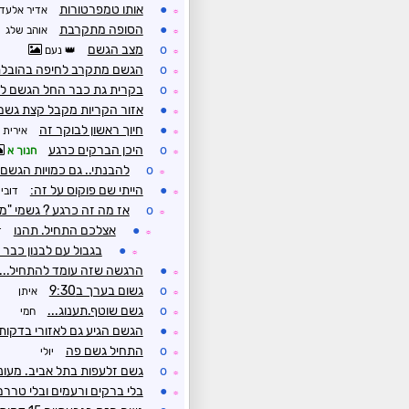
●
אותו טמפרטורות
אדיר אלעד
☼
●
הסופה מתקרבת
אוהב שלג
☼
o
מצב הגשם
נעם
☼
o
הגשם מתקרב לחיפה בהובלת
☼
o
בקרית גת כבר החל הגשם למ
☼
●
אזור הקריות מקבל קצת גשם
☼
●
חיוך ראשון לבוקר זה
אירית
☼
o
היכן הברקים כרגע
חנוך א
☼
o
להבנתי.. גם כמויות הגשם 
☼
●
הייתי שם פוקוס על זה:
דובי
☼
o
אז מה זה כרגע ? גשמי "מ
☼
●
אצלכם התחיל. תהנו
ד
☼
●
בגבול עם לבנון כבר
☼
●
הרגשה שזה עומד להתחיל...
☼
o
גשום בערך ב9:30
איתן
☼
o
גשם שוטף.תענוג...
חמי
☼
●
הגשם הגיע גם לאזורי בדקות
☼
o
התחיל גשם פה
יולי
☼
o
גשם זלעפות בתל אביב. מעונן
☼
●
בלי ברקים ורעמים ובלי טררם
☼