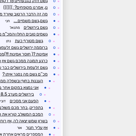
o
גשם חזק בגבעתיים 15 דקות
☼
o
נו, אמרנו מקופחים? :))))))
☼
o
מה זה הדבר הרטוב שיורד מ
☼
●
גשם,גשם משמיים….
חני
☼
o
גשם בירושלים
מתנאל
☼
●
גשמים טובים החלו והמכ"מ מ
☼
o
גשם מטורף כעת
נתן
☼
o
ברוממה ירושלים גשם זלעפות
☼
●
אמינות ?( חוסר אמינות !!!)מכ
☼
●
כרגע תמונה ממכם גשם אין כ
☼
o
גשם זלעפות בירושלים כבר 
☼
●
מכ''ם גשם מה נסגר איתו ?
☼
●
העננות בחוף ובשפלה ממס
☼
●
אני נמצא במקום אחר ב
☼
o
בירושלים מערב 8.5 מ"מ עד עתה
☼
●
הפעם אני מסכים
דובי
☼
●
בתפריט, בחר מכם משולב
☼
o
המכם המשולב קורא את הה
☼
o
בשרון שמש יצאה לה ,אין רוח
☼
●
אין עליך חנוך
אור
☼
●
המספרים מראים אחרת א
☼