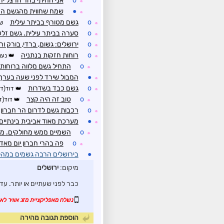
o
אני ההיתי בהר הרצל י
☼
●
שמח שחווית מהגשם הח
☼
o
גשם מטורף בביתר עילית
שי
☼
o
סערה בביתר עילית. גשם זלע
☼
o
ירושלים: גשום, ברדי, בורק ור
☼
o
רוחות חזקות בנתניה
נעם
☼
o
התחיל גשם מלווה ברוחות 
☼
●
המבול שירד לפני שעה בערך 
☼
o
גשם כבד בשדרות
דוד(דר
☼
o
טוב זה היה קצר
דוד(ד
☼
o
רכבות גשם לדרום הר חברון. ס
☼
●
מערכת מאוד אביבית בינתיי
☼
o
השמיים ממש מחולקים. מיי
☼
o
פה בהרי חברון יום מאד 
☼
●
בירושלים הרבה גשמים במהלך 
מיקום:
ירושלים
כבר לפני שעתיים או יותר. עד
נשלח מאפליקציית מזג אוויר לאנ
הוספת תגובה מהירה