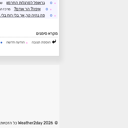
o
גראופל למרגלות החרמון
של
☼
o
איפה? הר אודם?
מרכז הג
☼
o
פה נהיה קר, אך בלי רוח בלי 
☼
מקרא סימנים
●
הוספת תגובה
הודעה חדשה
ה
☼
© 2026 Weather2day כל הזכויות שמורות