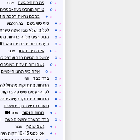
o
פה מתחיל גשם
אבנר
☼
o
טירוף מוחלט כעת-ספלים
☼
●
במכם נראית רכבת מוד
☼
●
סוף סוף גשם
בת הגלבוע
☼
●
לכל מי שלא מבין איפה סערת
☼
o
מבול רציני מלווה ברוחות בתל
☼
o
רעמים ורוחות בכפר סבא. 10 ממ עד כה ונראה שמתחדש בקרוב
☼
o
איזה כיף תהנוו
אבנר
☼
o
ירושלים הגשם חזר וערפל כב
☼
o
גשם ורוחות עזות באוניבר
☼
o
איזה כיף תהנו חייפאים
☼
o
ברד כבד
חמי
☼
o
הרוחות מתחזקות מתחיל להזכ
☼
●
לפי הרעמים שיש פה בדקות 
☼
●
הרוחות התחזקו ונעשה יחסית
☼
●
סוער בכביש בגין בירושלים
☼
●
רוחות חזקות
אבנר
☼
o
ברד במערב ירושלים כעת
ד
☼
●
גשם שוטף
אבנר
☼
●
אכן לפני 10-15 דקות היה סוף סוף גשם שראוי לכינוי זלעפות
☼