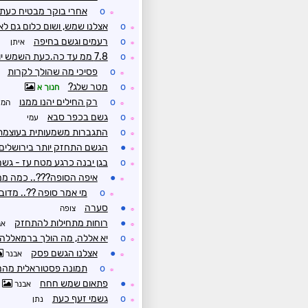
o
אחרי בוקר מבטיח כעת כ
☼
o
אצלנו שמש, ושום כלום גם לא
☼
o
רעמים וגשם בחיפה
איתן
☼
o
7.8 ממ עד כה.כעת השמש יוצאת מדי פעם
☼
o
פסיכי מה שהולך לקרות
☼
o
מטר שלג?
חנוך א
☼
o
רק החילים יהנו ממנו
המו
☼
o
גשם בכפר סבא
עמי
☼
o
התגברות משמעותית בעוצמת 
☼
●
הגשם התחזק יותר בירושלים 
☼
o
בגן יבנה כרגע מטח עז - גשם כ
☼
●
איפה הסופה???.. כמה ממט
☼
o
מי אמר סופה ??.. מדובר
☼
●
סערה
צופה
☼
●
רוחות מתחילות להתחזק
אב
☼
o
יא אללה, מה הולך ברמאללה
☼
●
אצלנו הגשם פסק
אבנר
☼
o
תמונה פסטוראלית מהמ
☼
●
פתאום שמש חחח
אבנר
☼
o
גשמי זעף כעת
נתן
☼