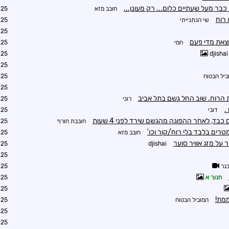
בר מעל שעתיים כלום... רק מעונן...
חובב מזא
1:55
 רוח
שי הנתנייתי
1:57
1:57
חמי
2:23
2:33
djishai
2:50
ביל הבטוח
2:53
2:55
הרוח. שוב החל גשם בתל אביב
רוני
2:56
.
דובי
3:25
בד, לאחר ההפוגה מהגשם שירד לפני 4 שעות
חובבת חורף
3:46
רים בלבד בלי רוח/קור וכו'
חובב מזא
3:53
 על מזג אוויר סוער
4:37
djishai
3:59
נר
4:03
חנוך א
4:05
4:07
מת!
המוביל הבטוח
0:01
4:10
4:16