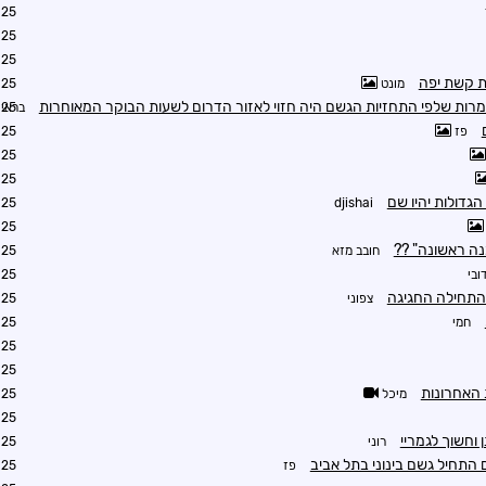
0:55
1:34
6:37
 קשת יפה
מונט
6:56
רות שלפי התחזיות הגשם היה חזוי לאזור הדרום לשעות הבוקר המאוחרות
בראין
7:21
פז
7:29
7:50
8:28
הגדולות יהיו שם
8:41
djishai
9:11
נה ראשונה" ??
חובב מזא
9:21
ובי
9:27
 התחילה החגיגה
צפוני
9:42
חמי
9:41
9:56
9:56
 האחרונות
מיכל
0:07
0:08
 וחשוך לגמריי
רוני
0:16
 התחיל גשם בינוני בתל אביב
פז
0:16