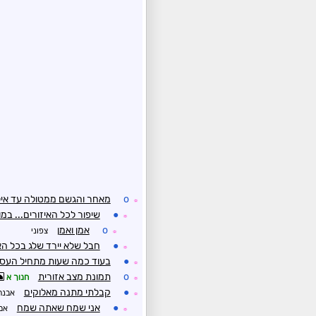
o
מאחר והגשם ממטולה עד איל
☼
●
שיפור לכל האיזורים... במ
☼
o
אמן ואמן
צפוני
☼
●
חבל שלא יירד שלג בכל האר
☼
●
בעוד כמה שעות מתחיל העסק.
☼
o
תמונת מצב אזורית
חנוך א
☼
●
קבלתי מתנה מאלוקים
אבנר
☼
●
אני שמח שאתה שמח
אמנ
☼