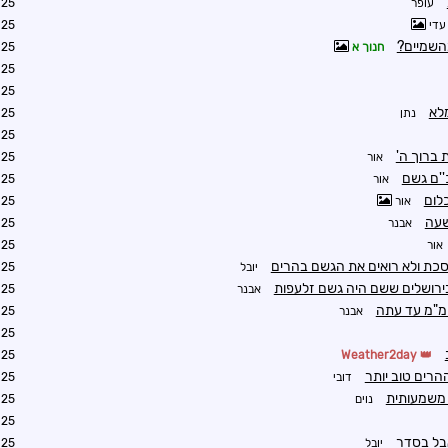
עופר
0:18
עדי
0:19
השמיים?
חנוך א
0:21
0:25
0:26
לא
נתן
0:29
0:45
 ברוך ה'
אור
0:33
''ם גשם
אור
1:10
לום
אור
1:13
שעה
אבנר
1:15
אור
1:17
כת ולא רואים את הגשם בהרים
יובל
1:22
ירושלים ששם היה גשם זלעפות
אבנר
2:24
אבנר
2:24
3:39
2:12
Weather2day
רים טוב יותר
דובי
3:27
 משמעותית
נוים
1:33
1:42
בל בסדר
יובל
1:43