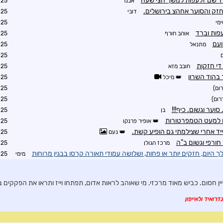
רד שם זלעפות למשך חצי שעה
אבנר
6:21
זק והסוער אחהצ בירושלים.
דובי
8:59
מי
5:45
פות וברד
אוהב חורף
5:45
ועם
מתנאל
5:46
5:47
די חזקות
חובב מזא
6:14
בהוד השרון
מיכל
6:14
ום)
6:19
רום)
6:22
וער וגשום. כיף!!!
בן
6:27
ם למעט הטמפרטורות
אופיר פרנקו
6:27
ד אחרי שצילמתי גם הופיע קשת.
נעם
6:34
חורפי וגשום ב"ה
מרכז הגולן
6:46
היום, חזקים יותר או פחות, ושלושה עמודי תאורה קרסו בבגין מרוחות
מימי
7:04
יין חסום. כביש מאוד מרכזי. מי שאוהב לראות אדום, תפתחו וייז ותראו את הפקקים 
דרואיד ולאייפון