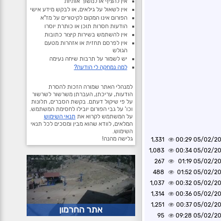
אין להציף או למשוך אותיות
אין לשאול על גילאים, או לבקש מידע אישי
הפורום אינו המקום לקיטורים על מז"א
הודעות חסרות תוכן או כותרת יוסרו
אין להשתמש בשירות קיצור כתובות
אין לפרסם תחזית או אזהרות מטעם
הגולש
יש לשמור על תרבות שיחה נעימה
למה נמחקה לי הודעה?
למנהלי האתר שמורה הזכות להסרת
הודעות, עריכתן, העברתן משרשור לשרשור
על פי שיקול דעתם. בקשת הסברים, תלונות
וכו' על גבי הפורום יובילו לחסימת המשתמש.
על המשתמש לקרוא את
תנאי השימוש
המלאים, לוודא שהוא מבין ומסכים לכל תנאי
השימוש.
גלישה מהנה!
1,331
05/02/2025 0
1,083
05/02/2025 0
267
05/02/2025 0
488
05/02/2025 0
1,037
05/02/2025 0
1,314
05/02/2025 0
1,251
05/02/2025 0
אתר החרמון
95
05/02/2025 0