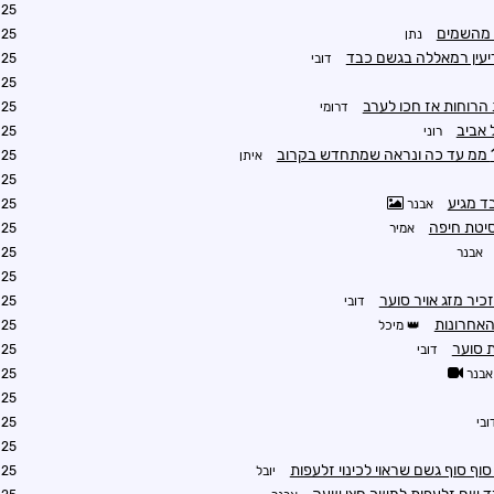
4:21
 מהשמים
נתן
4:22
יעין רמאללה בגשם כבד
דובי
4:26
4:34
 הרוחות אז חכו לערב
דרומי
4:58
 אביב
רוני
5:01
איתן
5:02
5:03
ד מגיע
אבנר
5:02
סיטת חיפה
אמיר
5:05
אבנר
5:05
5:04
יר מזג אויר סוער
דובי
5:04
האחרונות
מיכל
5:07
 סוער
דובי
5:10
אבנר
5:14
5:17
ובי
5:39
5:45
יובל
6:05