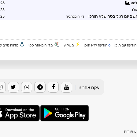
מה
7:08
ולן
7:11
גשם יום רגיל בטח שלא חורפי
דיווח מנתניה
7:09
o
ודעה עם תוכן
הודעה ללא תוכן
משקיען
מדווח מאתר סקי
מדווח מלב ים
עקבו אחרינו
|