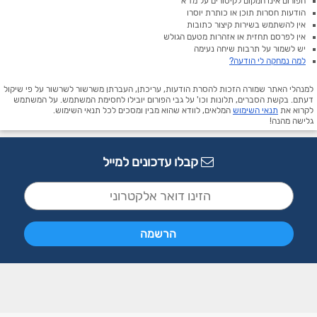
הפורום אינו המקום לקיטורים על מז"א
הודעות חסרות תוכן או כותרת יוסרו
אין להשתמש בשירות קיצור כתובות
אין לפרסם תחזית או אזהרות מטעם הגולש
יש לשמור על תרבות שיחה נעימה
למה נמחקה לי הודעה?
למנהלי האתר שמורה הזכות להסרת הודעות, עריכתן, העברתן משרשור לשרשור על פי שיקול
דעתם. בקשת הסברים, תלונות וכו' על גבי הפורום יובילו לחסימת המשתמש. על המשתמש
לקרוא את
תנאי השימוש
המלאים, לוודא שהוא מבין ומסכים לכל תנאי השימוש.
גלישה מהנה!
קבלו עדכונים למייל