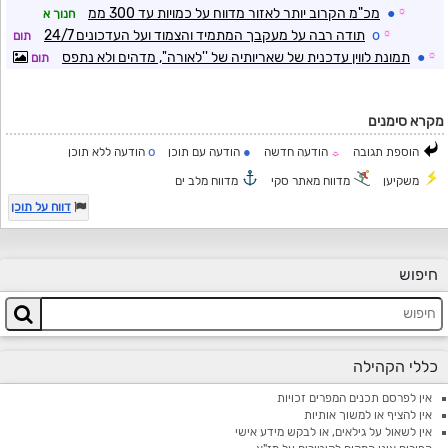
☼
●
מכ"מ הקרוב יותר לאזור מדווח על כמויות עד 300 ממ
חנוך א
☼
o
תודה רבה על מעקבך המתמיד והצמוד ועל העדכונים 24/7
תום
☼
●
תמונת לווין עדכנית של שאריותיה של ''לאורה'', מדהים ולא נתפס
תום
מקרא סימנים
o
●
הוספת תגובה
הודעה חדשה
הודעה עם תוכן
הודעה ללא תוכן
☼
משקיען
מדווח מאתר סקי
מדווח מלב ים
דווח על תוכן
חיפוש
כללי הקהילה
אין לפרסם תכנים המפרים זכויות
אין להציף או למשוך אותיות
אין לשאול על גילאים, או לבקש מידע אישי