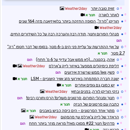
☼
o
זווית טובה יותר
Weather2day
☼
●
לאחר לאורה
חנוך א
☼
●
הוריקן "לורה", הסופה החזקה ביותר בלואיזיאנה מזה 164 שנים
Weather2day
☼
●
מנהלי הפורום וחנוך, תודה רבה והערכה רבה על כל השידורים החיים,
תום
☼
o
על אף ההתרעות על עליית פני הים ב-6 מטר, בסופו של דבר חטפו "רק"
2.7 מטר
חנוך א
☼
o
אהה, בקטנה...(לא ממש אבל עדיף על 6 מ' חחח)
תום
☼
●
דליפת כימיקלים ממפעל באיזור לייק צ'ארלס
Weather2day
☼
o
פשיי, וואו! ממש שרשרת אירועים
תום
☼
●
ישנה חברה המתמחה באירועי מזג אוויר קיצוניים - LSM
חנוך א
☼
●
יש כמובן גם גופים אחרים
חנוך א
☼
o
נזקי הוריקן לורה, בפנים ובחוץ
Weather2day
☼
o
חנוך ומנהלי הפורום, סרטונים מעולים! הרס וחורבן רבים!
תום
☼
●
כתבה עם סרטונים של הנזק
חנוך א
☼
o
מתוך אחד הסרטונים - הים כיסה כביש באבנים
חנוך א
☼
o
הראדר של לייק צ'ארלס עף מהמקום
Weather2day
☼
●
מדהים! חנוך #22 מסוכן מאד! מראה מוזר ביותר חחח
תום
☼
●
סרטון נזק
חנוך א