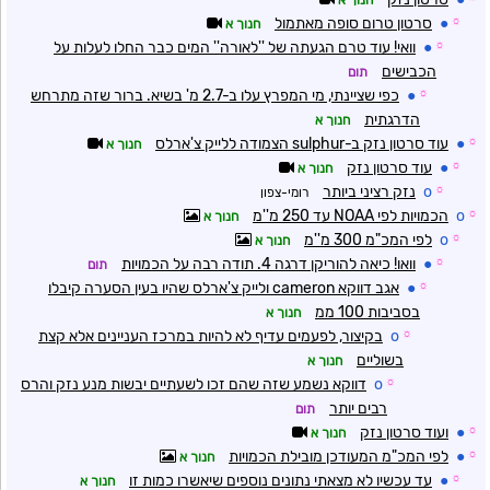
☼
●
סרטון טרום סופה מאתמול
חנוך א
☼
●
וואי! עוד טרם הגעתה של ''לאורה'' המים כבר החלו לעלות על
הכבישים
תום
☼
●
כפי שציינתי, מי המפרץ עלו ב-2.7 מ' בשיא. ברור שזה מתרחש
הדרגתית
חנוך א
☼
●
עוד סרטון נזק ב-sulphur הצמודה ללייק צ'ארלס
חנוך א
☼
●
עוד סרטון נזק
חנוך א
☼
o
נזק רציני ביותר
רומי-צפון
☼
o
הכמויות לפי NOAA עד 250 מ''מ
חנוך א
☼
o
לפי המכ"מ 300 מ''מ
חנוך א
☼
●
וואו! כיאה להוריקן דרגה 4. תודה רבה על הכמויות
תום
☼
●
אגב דווקא cameron ולייק צ'ארלס שהיו בעין הסערה קיבלו
בסביבות 100 ממ
חנוך א
☼
o
בקיצור, לפעמים עדיף לא להיות במרכז העניינים אלא קצת
בשוליים
חנוך א
☼
o
דווקא נשמע שזה שהם זכו לשעתיים יבשות מנע נזק והרס
רבים יותר
תום
☼
●
ועוד סרטון נזק
חנוך א
☼
●
לפי המכ"מ המעודכן מובילת הכמויות
חנוך א
☼
●
עד עכשיו לא מצאתי נתונים נוספים שיאשרו כמות זו
חנוך א