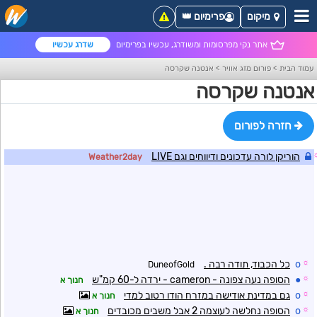
מיקום
פרימיום 👑
אתר נקי מפרסומות ומשודרג, עכשיו בפרימיום
שדרג עכשיו
עמוד הבית
>
פורום מזג אוויר
>
אנטנה שקרסה
אנטנה שקרסה
חזרה לפורום
הוריקן לורה עדכונים ודיווחים וגם LIVE
Weather2day
☼
o
כל הכבוד, תודה רבה .
DuneofGold
☼
●
הסופה נעה צפונה - cameron - ירדה ל-60 קמ"ש
חנוך א
☼
o
גם במדינת אודישה במזרח הודו רטוב למדי
חנוך א
☼
o
הסופה נחלשה לעוצמה 2 אבל משבים מכובדים
חנוך א