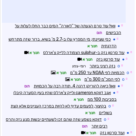
☼
●
וואי! עוד טרם הגעתה של ''לאורה'' המים כבר החלו לעלות על
הכבישים
תום
☼
●
כפי שציינתי, מי המפרץ עלו ב-2.7 מ' בשיא. ברור שזה מתרחש
הדרגתית
חנוך א
☼
●
עוד סרטון נזק ב-sulphur הצמודה ללייק צ'ארלס
חנוך א
☼
●
עוד סרטון נזק
חנוך א
☼
o
נזק רציני ביותר
רומי-צפון
☼
o
הכמויות לפי NOAA עד 250 מ''מ
חנוך א
☼
o
לפי המכ"מ 300 מ''מ
חנוך א
☼
●
וואו! כיאה להוריקן דרגה 4. תודה רבה על הכמויות
תום
☼
●
אגב דווקא cameron ולייק צ'ארלס שהיו בעין הסערה קיבלו
בסביבות 100 ממ
חנוך א
☼
o
בקיצור, לפעמים עדיף לא להיות במרכז העניינים אלא קצת
בשוליים
חנוך א
☼
o
דווקא נשמע שזה שהם זכו לשעתיים יבשות מנע נזק והרס
רבים יותר
תום
☼
●
ועוד סרטון נזק
חנוך א