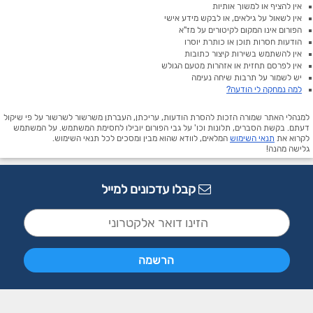
אין להציף או למשוך אותיות
אין לשאול על גילאים, או לבקש מידע אישי
הפורום אינו המקום לקיטורים על מז"א
הודעות חסרות תוכן או כותרת יוסרו
אין להשתמש בשירות קיצור כתובות
אין לפרסם תחזית או אזהרות מטעם הגולש
יש לשמור על תרבות שיחה נעימה
למה נמחקה לי הודעה?
למנהלי האתר שמורה הזכות להסרת הודעות, עריכתן, העברתן משרשור לשרשור על פי שיקול
דעתם. בקשת הסברים, תלונות וכו' על גבי הפורום יובילו לחסימת המשתמש. על המשתמש
לקרוא את
תנאי השימוש
המלאים, לוודא שהוא מבין ומסכים לכל תנאי השימוש.
גלישה מהנה!
קבלו עדכונים למייל