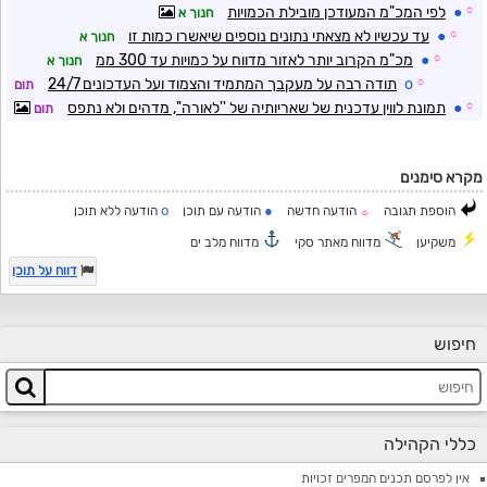
☼
●
לפי המכ"מ המעודכן מובילת הכמויות
חנוך א
☼
●
עד עכשיו לא מצאתי נתונים נוספים שיאשרו כמות זו
חנוך א
☼
●
מכ"מ הקרוב יותר לאזור מדווח על כמויות עד 300 ממ
חנוך א
☼
o
תודה רבה על מעקבך המתמיד והצמוד ועל העדכונים 24/7
תום
☼
●
תמונת לווין עדכנית של שאריותיה של ''לאורה'', מדהים ולא נתפס
תום
מקרא סימנים
o
●
הוספת תגובה
הודעה חדשה
הודעה עם תוכן
הודעה ללא תוכן
☼
משקיען
מדווח מאתר סקי
מדווח מלב ים
דווח על תוכן
חיפוש
כללי הקהילה
אין לפרסם תכנים המפרים זכויות