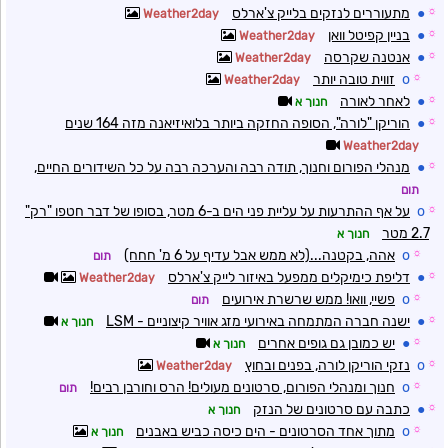
☼
●
מתעוררים לנזקים בלייק צ'ארלס
Weather2day
☼
●
בניין קפיטל וואן
Weather2day
☼
●
אנטנה שקרסה
Weather2day
☼
o
זווית טובה יותר
Weather2day
☼
●
לאחר לאורה
חנוך א
☼
●
הוריקן "לורה", הסופה החזקה ביותר בלואיזיאנה מזה 164 שנים
Weather2day
☼
●
מנהלי הפורום וחנוך, תודה רבה והערכה רבה על כל השידורים החיים,
תום
☼
o
על אף ההתרעות על עליית פני הים ב-6 מטר, בסופו של דבר חטפו "רק"
2.7 מטר
חנוך א
☼
o
אהה, בקטנה...(לא ממש אבל עדיף על 6 מ' חחח)
תום
☼
●
דליפת כימיקלים ממפעל באיזור לייק צ'ארלס
Weather2day
☼
o
פשיי, וואו! ממש שרשרת אירועים
תום
☼
●
ישנה חברה המתמחה באירועי מזג אוויר קיצוניים - LSM
חנוך א
☼
●
יש כמובן גם גופים אחרים
חנוך א
☼
o
נזקי הוריקן לורה, בפנים ובחוץ
Weather2day
☼
o
חנוך ומנהלי הפורום, סרטונים מעולים! הרס וחורבן רבים!
תום
☼
●
כתבה עם סרטונים של הנזק
חנוך א
☼
o
מתוך אחד הסרטונים - הים כיסה כביש באבנים
חנוך א