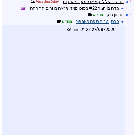
☼
o
הראדר של לייק צ'ארלס עף מהמקום
Weather2day
☼
●
מדהים! חנוך #22 מסוכן מאד! מראה מוזר ביותר חחח
תום
☼
●
סרטון נזק
חנוך א
●
סרטון טרום סופה מאתמול
חנוך א
86
27/08/2020 21:22