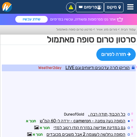
מיקום
פרימיום 👑
אתר נקי מפרסומות ומשודרג, עכשיו בפרימיום
שדרג עכשיו
עמוד הבית
>
פורום מזג אוויר
>
סרטון טרום סופה מאתמול
סרטון טרום סופה מאתמול
חזרה לפורום
הוריקן לורה עדכונים ודיווחים וגם LIVE
Weather2day
☼
o
כל הכבוד, תודה רבה .
DuneofGold
☼
●
הסופה נעה צפונה - cameron - ירדה ל-60 קמ"ש
חנוך א
☼
o
גם במדינת אודישה במזרח הודו רטוב למדי
חנוך א
☼
o
הסופה נחלשה לעוצמה 2 אבל משבים מכובדים
חנוך א