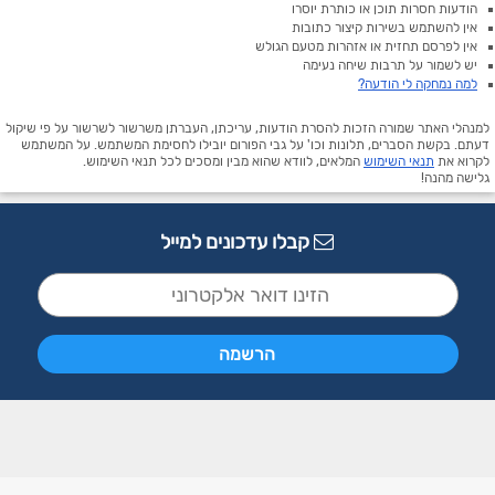
הודעות חסרות תוכן או כותרת יוסרו
אין להשתמש בשירות קיצור כתובות
אין לפרסם תחזית או אזהרות מטעם הגולש
יש לשמור על תרבות שיחה נעימה
למה נמחקה לי הודעה?
למנהלי האתר שמורה הזכות להסרת הודעות, עריכתן, העברתן משרשור לשרשור על פי שיקול
דעתם. בקשת הסברים, תלונות וכו' על גבי הפורום יובילו לחסימת המשתמש. על המשתמש
לקרוא את
תנאי השימוש
המלאים, לוודא שהוא מבין ומסכים לכל תנאי השימוש.
גלישה מהנה!
קבלו עדכונים למייל