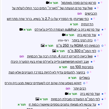
☼
●
סרטון טרום סופה מאתמול
חנוך א
☼
●
וואי! עוד טרם הגעתה של ''לאורה'' המים כבר החלו לעלות על
הכבישים
תום
☼
●
כפי שציינתי, מי המפרץ עלו ב-2.7 מ' בשיא. ברור שזה מתרחש
הדרגתית
חנוך א
☼
●
עוד סרטון נזק ב-sulphur הצמודה ללייק צ'ארלס
חנוך א
☼
●
עוד סרטון נזק
חנוך א
☼
o
נזק רציני ביותר
רומי-צפון
☼
o
הכמויות לפי NOAA עד 250 מ''מ
חנוך א
☼
o
לפי המכ"מ 300 מ''מ
חנוך א
☼
●
וואו! כיאה להוריקן דרגה 4. תודה רבה על הכמויות
תום
☼
●
אגב דווקא cameron ולייק צ'ארלס שהיו בעין הסערה קיבלו
בסביבות 100 ממ
חנוך א
☼
o
בקיצור, לפעמים עדיף לא להיות במרכז העניינים אלא קצת
בשוליים
חנוך א
☼
o
דווקא נשמע שזה שהם זכו לשעתיים יבשות מנע נזק והרס
רבים יותר
תום
☼
●
ועוד סרטון נזק
חנוך א
☼
●
לפי המכ"מ המעודכן מובילת הכמויות
חנוך א
☼
●
עד עכשיו לא מצאתי נתונים נוספים שיאשרו כמות זו
חנוך א