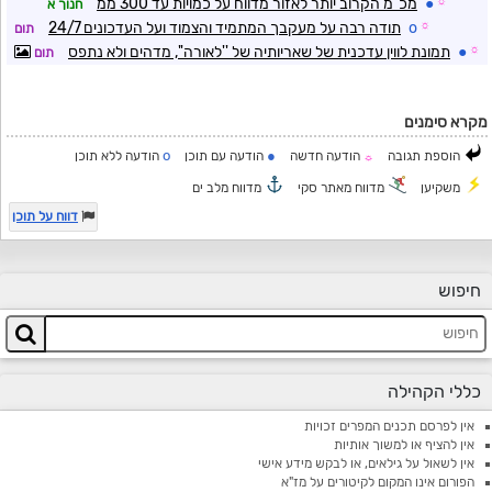
☼
●
מכ"מ הקרוב יותר לאזור מדווח על כמויות עד 300 ממ
חנוך א
☼
o
תודה רבה על מעקבך המתמיד והצמוד ועל העדכונים 24/7
תום
☼
●
תמונת לווין עדכנית של שאריותיה של ''לאורה'', מדהים ולא נתפס
תום
מקרא סימנים
o
●
הוספת תגובה
הודעה חדשה
הודעה עם תוכן
הודעה ללא תוכן
☼
משקיען
מדווח מאתר סקי
מדווח מלב ים
דווח על תוכן
חיפוש
כללי הקהילה
אין לפרסם תכנים המפרים זכויות
אין להציף או למשוך אותיות
אין לשאול על גילאים, או לבקש מידע אישי
הפורום אינו המקום לקיטורים על מז"א