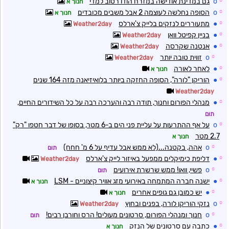
☼
o
גם במדינת אודישה במזרח הודו רטוב למדי
חנוך א
☼
o
הסופה נחלשה לעוצמה 2 אבל משבים מכובדים
חנוך א
☼
●
מתעוררים לנזקים בלייק צ'ארלס
Weather2day
☼
●
בניין קפיטל וואן
Weather2day
☼
●
אנטנה שקרסה
Weather2day
☼
o
זווית טובה יותר
Weather2day
☼
●
לאחר לאורה
חנוך א
☼
●
הוריקן "לורה", הסופה החזקה ביותר בלואיזיאנה מזה 164 שנים
Weather2day
☼
●
מנהלי הפורום וחנוך, תודה רבה והערכה רבה על כל השידורים החיים,
תום
☼
o
על אף ההתרעות על עליית פני הים ב-6 מטר, בסופו של דבר חטפו "רק"
2.7 מטר
חנוך א
☼
o
אהה, בקטנה...(לא ממש אבל עדיף על 6 מ' חחח)
תום
☼
●
דליפת כימיקלים ממפעל באיזור לייק צ'ארלס
Weather2day
☼
o
פשיי, וואו! ממש שרשרת אירועים
תום
☼
●
ישנה חברה המתמחה באירועי מזג אוויר קיצוניים - LSM
חנוך א
☼
●
יש כמובן גם גופים אחרים
חנוך א
☼
o
נזקי הוריקן לורה, בפנים ובחוץ
Weather2day
☼
o
חנוך ומנהלי הפורום, סרטונים מעולים! הרס וחורבן רבים!
תום
☼
●
כתבה עם סרטונים של הנזק
חנוך א