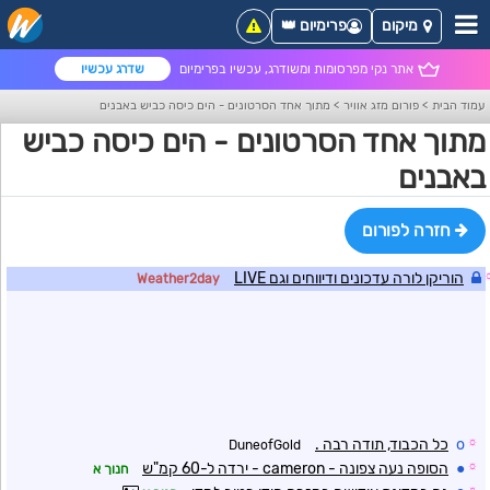
מיקום
פרימיום 👑
אתר נקי מפרסומות ומשודרג, עכשיו בפרימיום
שדרג עכשיו
עמוד הבית
>
פורום מזג אוויר
>
מתוך אחד הסרטונים - הים כיסה כביש באבנים
מתוך אחד הסרטונים - הים כיסה כביש
באבנים
חזרה לפורום
הוריקן לורה עדכונים ודיווחים וגם LIVE
Weather2day
☼
o
כל הכבוד, תודה רבה .
DuneofGold
☼
●
הסופה נעה צפונה - cameron - ירדה ל-60 קמ"ש
חנוך א