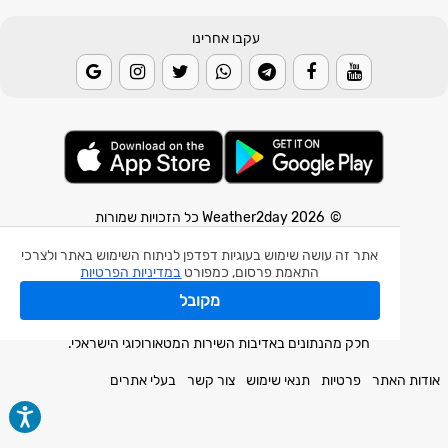
עקבו אחרינו
© 2026 Weather2day כל הזכויות שמורות
אפליקצית מזג אוויר
אתר זה עושה שימוש בעוגיות דפדפן לניתוח השימוש באתר ולצרכי
התאמת פרסום, כמפורט
במדיניות הפרטיות
אפליקצית רעידת אדמה
מקובל
אפליקצית מכ"ם גשם
חלק מהנתונים באדיבות השירות המטאורולוגי הישראלי.
אודות האתר
פרטיות
תנאי שימוש
צור קשר
בעלי אתרים