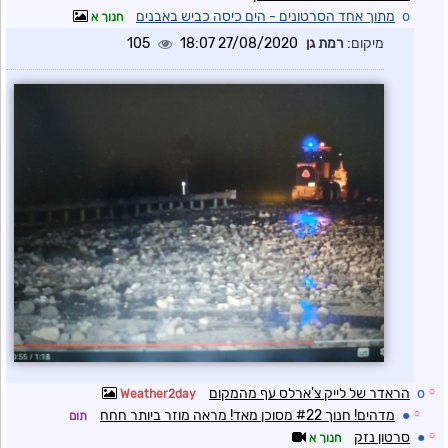
o
מתוך אחד הסרטונים - הים כיסה כביש באבנים
חנוך א
מיקום:
רמת גן
27/08/2020 18:07
105
☼
o
הראדר של לייק צ'ארלס עף מהמקום
Weather2day
☼
●
מדהים! חנוך #22 מסוכן מאד! מראה מוזר ביותר חחח
תום
☼
●
סרטון נזק
חנוך א