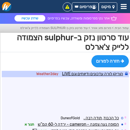
מיקום
פרימיום 👑
אתר נקי מפרסומות ומשודרג, עכשיו בפרימיום
שדרג עכשיו
עמוד הבית
>
פורום מזג אוויר
>
עוד סרטון נזק ב-SULPHUR הצמודה ללייק צ'ארלס
עוד סרטון נזק ב-sulphur הצמודה
ללייק צ'ארלס
חזרה לפורום
הוריקן לורה עדכונים ודיווחים וגם LIVE
Weather2day
☼
o
כל הכבוד, תודה רבה .
DuneofGold
☼
●
הסופה נעה צפונה - cameron - ירדה ל-60 קמ"ש
חנוך א