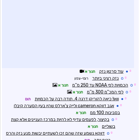
☼
●
עוד סרטון נזק
חנוך א
☼
o
נזק רציני ביותר
רומי-צפון
☼
o
הכמויות לפי NOAA עד 250 מ''מ
חנוך א
☼
o
לפי המכ"מ 300 מ''מ
חנוך א
☼
●
וואו! כיאה להוריקן דרגה 4. תודה רבה על הכמויות
תום
☼
●
אגב דווקא cameron ולייק צ'ארלס שהיו בעין הסערה קיבלו
בסביבות 100 ממ
חנוך א
☼
o
בקיצור, לפעמים עדיף לא להיות במרכז העניינים אלא קצת
בשוליים
חנוך א
☼
o
דווקא נשמע שזה שהם זכו לשעתיים יבשות מנע נזק והרס