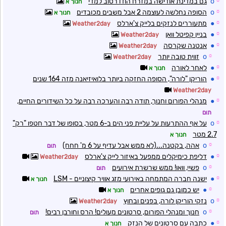
☼
o
גם במדינת אודישה במזרח הודו רטוב למדי
חנוך א
☼
o
הסופה נחלשה לעוצמה 2 אבל משבים מכובדים
חנוך א
☼
●
מתעוררים לנזקים בלייק צ'ארלס
Weather2day
☼
●
בניין קפיטל וואן
Weather2day
☼
●
אנטנה שקרסה
Weather2day
☼
o
זווית טובה יותר
Weather2day
☼
●
לאחר לאורה
חנוך א
☼
●
הוריקן "לורה", הסופה החזקה ביותר בלואיזיאנה מזה 164 שנים
Weather2day
☼
●
מנהלי הפורום וחנוך, תודה רבה והערכה רבה על כל השידורים החיים,
תום
☼
o
על אף ההתרעות על עליית פני הים ב-6 מטר, בסופו של דבר חטפו "רק"
2.7 מטר
חנוך א
☼
o
אהה, בקטנה...(לא ממש אבל עדיף על 6 מ' חחח)
תום
☼
●
דליפת כימיקלים ממפעל באיזור לייק צ'ארלס
Weather2day
☼
o
פשיי, וואו! ממש שרשרת אירועים
תום
☼
●
ישנה חברה המתמחה באירועי מזג אוויר קיצוניים - LSM
חנוך א
☼
●
יש כמובן גם גופים אחרים
חנוך א
☼
o
נזקי הוריקן לורה, בפנים ובחוץ
Weather2day
☼
o
חנוך ומנהלי הפורום, סרטונים מעולים! הרס וחורבן רבים!
תום
☼
●
כתבה עם סרטונים של הנזק
חנוך א