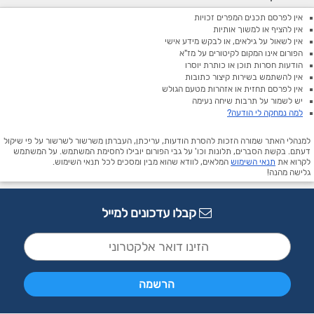
אין לפרסם תכנים המפרים זכויות
אין להציף או למשוך אותיות
אין לשאול על גילאים, או לבקש מידע אישי
הפורום אינו המקום לקיטורים על מז"א
הודעות חסרות תוכן או כותרת יוסרו
אין להשתמש בשירות קיצור כתובות
אין לפרסם תחזית או אזהרות מטעם הגולש
יש לשמור על תרבות שיחה נעימה
למה נמחקה לי הודעה?
למנהלי האתר שמורה הזכות להסרת הודעות, עריכתן, העברתן משרשור לשרשור על פי שיקול
דעתם. בקשת הסברים, תלונות וכו' על גבי הפורום יובילו לחסימת המשתמש. על המשתמש
לקרוא את
תנאי השימוש
המלאים, לוודא שהוא מבין ומסכים לכל תנאי השימוש.
גלישה מהנה!
קבלו עדכונים למייל