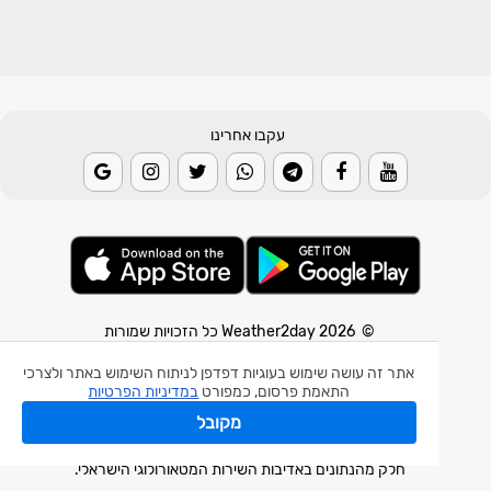
עקבו אחרינו
© 2026 Weather2day כל הזכויות שמורות
אפליקצית מזג אוויר
אתר זה עושה שימוש בעוגיות דפדפן לניתוח השימוש באתר ולצרכי
התאמת פרסום, כמפורט
במדיניות הפרטיות
אפליקצית רעידת אדמה
מקובל
אפליקצית מכ"ם גשם
חלק מהנתונים באדיבות השירות המטאורולוגי הישראלי.