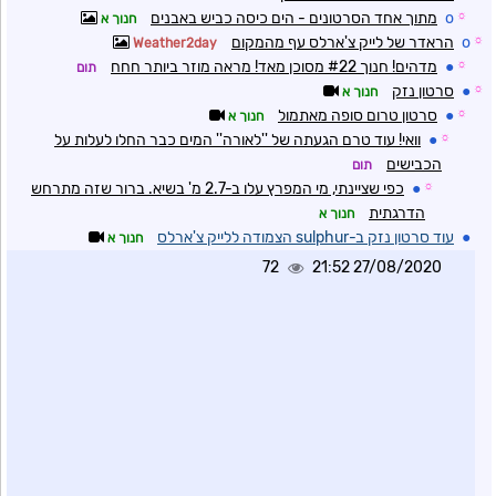
☼
o
מתוך אחד הסרטונים - הים כיסה כביש באבנים
חנוך א
☼
o
הראדר של לייק צ'ארלס עף מהמקום
Weather2day
☼
●
מדהים! חנוך #22 מסוכן מאד! מראה מוזר ביותר חחח
תום
☼
●
סרטון נזק
חנוך א
☼
●
סרטון טרום סופה מאתמול
חנוך א
☼
●
וואי! עוד טרם הגעתה של ''לאורה'' המים כבר החלו לעלות על
הכבישים
תום
☼
●
כפי שציינתי, מי המפרץ עלו ב-2.7 מ' בשיא. ברור שזה מתרחש
הדרגתית
חנוך א
●
עוד סרטון נזק ב-sulphur הצמודה ללייק צ'ארלס
חנוך א
72
27/08/2020 21:52