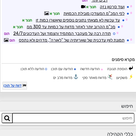
רבים יותר
תום
☼
●
ועוד סרטון נזק
חנוך א
☼
●
לפי המכ"מ המעודכן מובילת הכמויות
חנוך א
☼
●
עד עכשיו לא מצאתי נתונים נוספים שיאשרו כמות זו
חנוך א
☼
●
מכ"מ הקרוב יותר לאזור מדווח על כמויות עד 300 ממ
חנוך א
☼
o
תודה רבה על מעקבך המתמיד והצמוד ועל העדכונים 24/7
תום
☼
●
תמונת לווין עדכנית של שאריותיה של ''לאורה'', מדהים ולא נתפס
תום
מקרא סימנים
o
●
הוספת תגובה
הודעה חדשה
הודעה עם תוכן
הודעה ללא תוכן
☼
משקיען
מדווח מאתר סקי
מדווח מלב ים
דווח על תוכן
חיפוש
כללי הקהילה