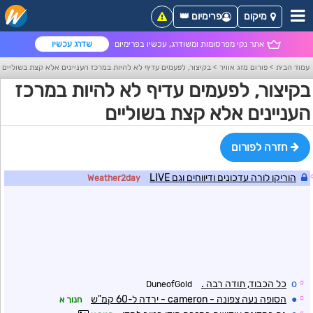
מיקום
פרימיום 👑
אתר נקי מפרסומות ומשודרג, עכשיו בפרימיום
שדרג עכשיו
עמוד הבית
>
פורום מזג אוויר
>
בקיצור, לפעמים עדיף לא להיות במרכז העניינים אלא קצת בשוליים
בקיצור, לפעמים עדיף לא להיות במרכז
העניינים אלא קצת בשוליים
חזרה לפורום
הוריקן לורה עדכונים ודיווחים וגם LIVE
Weather2day
☼
o
כל הכבוד, תודה רבה .
DuneofGold
☼
●
הסופה נעה צפונה - cameron - ירדה ל-60 קמ"ש
חנוך א