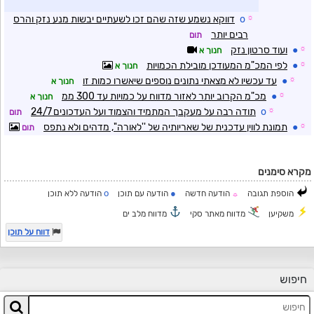
☼
o
דווקא נשמע שזה שהם זכו לשעתיים יבשות מנע נזק והרס
רבים יותר
תום
☼
●
ועוד סרטון נזק
חנוך א
☼
●
לפי המכ"מ המעודכן מובילת הכמויות
חנוך א
☼
●
עד עכשיו לא מצאתי נתונים נוספים שיאשרו כמות זו
חנוך א
☼
●
מכ"מ הקרוב יותר לאזור מדווח על כמויות עד 300 ממ
חנוך א
☼
o
תודה רבה על מעקבך המתמיד והצמוד ועל העדכונים 24/7
תום
☼
●
תמונת לווין עדכנית של שאריותיה של ''לאורה'', מדהים ולא נתפס
תום
מקרא סימנים
o
●
הוספת תגובה
הודעה חדשה
הודעה עם תוכן
הודעה ללא תוכן
☼
משקיען
מדווח מאתר סקי
מדווח מלב ים
דווח על תוכן
חיפוש