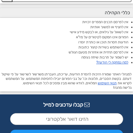
כללי הקהילה
אין לפרסם תכנים המפרים זכויות
אין להציף או למשוך אותיות
אין לשאול על גילאים, או לבקש מידע אישי
הפורום אינו המקום לקיטורים על מז"א
הודעות חסרות תוכן או כותרת יוסרו
אין להשתמש בשירות קיצור כתובות
אין לפרסם תחזית או אזהרות מטעם הגולש
יש לשמור על תרבות שיחה נעימה
למה נמחקה לי הודעה?
למנהלי האתר שמורה הזכות להסרת הודעות, עריכתן, העברתן משרשור לשרשור על פי שיקול
דעתם. בקשת הסברים, תלונות וכו' על גבי הפורום יובילו לחסימת המשתמש. על המשתמש
לקרוא את
תנאי השימוש
המלאים, לוודא שהוא מבין ומסכים לכל תנאי השימוש.
גלישה מהנה!
קבלו עדכונים למייל