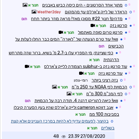
☼
o
מתוך אחד הסרטונים - הים כיסה כביש באבנים
חנוך א
☼
o
הראדר של לייק צ'ארלס עף מהמקום
Weather2day
☼
●
מדהים! חנוך #22 מסוכן מאד! מראה מוזר ביותר חחח
תום
☼
●
סרטון נזק
חנוך א
☼
●
סרטון טרום סופה מאתמול
חנוך א
☼
●
וואי! עוד טרם הגעתה של ''לאורה'' המים כבר החלו לעלות על
הכבישים
תום
☼
●
כפי שציינתי, מי המפרץ עלו ב-2.7 מ' בשיא. ברור שזה מתרחש
הדרגתית
חנוך א
☼
●
עוד סרטון נזק ב-sulphur הצמודה ללייק צ'ארלס
חנוך א
☼
●
עוד סרטון נזק
חנוך א
☼
o
נזק רציני ביותר
רומי-צפון
☼
o
הכמויות לפי NOAA עד 250 מ''מ
חנוך א
☼
o
לפי המכ"מ 300 מ''מ
חנוך א
☼
●
וואו! כיאה להוריקן דרגה 4. תודה רבה על הכמויות
תום
☼
●
אגב דווקא cameron ולייק צ'ארלס שהיו בעין הסערה קיבלו
בסביבות 100 ממ
חנוך א
o
בקיצור, לפעמים עדיף לא להיות במרכז העניינים אלא קצת
בשוליים
חנוך א
48
27/08/2020 23:39