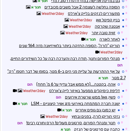
☼
o
גם במדינת אודישה במזרח הודו רטוב למדי
חנוך א
☼
o
הסופה נחלשה לעוצמה 2 אבל משבים מכובדים
חנוך א
☼
●
מתעוררים לנזקים בלייק צ'ארלס
Weather2day
☼
●
בניין קפיטל וואן
Weather2day
☼
●
אנטנה שקרסה
Weather2day
☼
o
זווית טובה יותר
Weather2day
☼
●
לאחר לאורה
חנוך א
☼
●
הוריקן "לורה", הסופה החזקה ביותר בלואיזיאנה מזה 164 שנים
Weather2day
☼
●
מנהלי הפורום וחנוך, תודה רבה והערכה רבה על כל השידורים החיים,
תום
☼
o
על אף ההתרעות על עליית פני הים ב-6 מטר, בסופו של דבר חטפו "רק"
2.7 מטר
חנוך א
☼
o
אהה, בקטנה...(לא ממש אבל עדיף על 6 מ' חחח)
תום
☼
●
דליפת כימיקלים ממפעל באיזור לייק צ'ארלס
Weather2day
☼
o
פשיי, וואו! ממש שרשרת אירועים
תום
☼
●
ישנה חברה המתמחה באירועי מזג אוויר קיצוניים - LSM
חנוך א
☼
●
יש כמובן גם גופים אחרים
חנוך א
☼
o
נזקי הוריקן לורה, בפנים ובחוץ
Weather2day
☼
o
חנוך ומנהלי הפורום, סרטונים מעולים! הרס וחורבן רבים!
תום
☼
●
כתבה עם סרטונים של הנזק
חנוך א