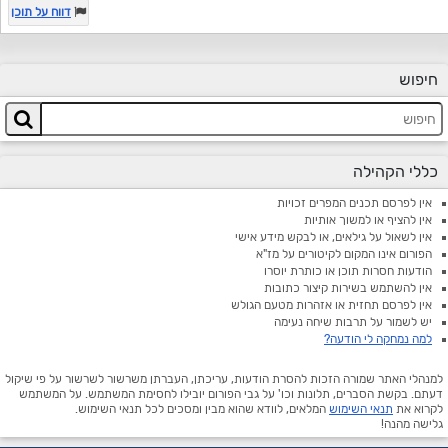
דווח על תוכן
חיפוש
כללי הקהילה
אין לפרסם תכנים המפרים זכויות
אין להציף או למשוך אותיות
אין לשאול על גילאים, או לבקש מידע אישי
הפורום אינו המקום לקיטורים על מז"א
הודעות חסרות תוכן או כותרת יוסרו
אין להשתמש בשירות קיצור כתובות
אין לפרסם תחזית או אזהרות מטעם הגולש
יש לשמור על תרבות שיחה נעימה
למה נמחקה לי הודעה?
למנהלי האתר שמורה הזכות להסרת הודעות, עריכתן, העברתן משרשור לשרשור על פי שיקול
דעתם. בקשת הסברים, תלונות וכו' על גבי הפורום יובילו לחסימת המשתמש. על המשתמש
לקרוא את
תנאי השימוש
המלאים, לוודא שהוא מבין ומסכים לכל תנאי השימוש.
גלישה מהנה!