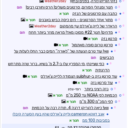
☼
o
נזקי הוריקן לורה, בפנים ובחוץ
Weather2day
☼
o
חנוך ומנהלי הפורום, סרטונים מעולים! הרס וחורבן רבים!
תום
☼
●
כתבה עם סרטונים של הנזק
חנוך א
☼
o
מתוך אחד הסרטונים - הים כיסה כביש באבנים
חנוך א
☼
o
הראדר של לייק צ'ארלס עף מהמקום
Weather2day
☼
●
מדהים! חנוך #22 מסוכן מאד! מראה מוזר ביותר חחח
תום
☼
●
סרטון נזק
חנוך א
☼
●
סרטון טרום סופה מאתמול
חנוך א
☼
●
וואי! עוד טרם הגעתה של ''לאורה'' המים כבר החלו לעלות על
הכבישים
תום
☼
●
כפי שציינתי, מי המפרץ עלו ב-2.7 מ' בשיא. ברור שזה מתרחש
הדרגתית
חנוך א
☼
●
עוד סרטון נזק ב-sulphur הצמודה ללייק צ'ארלס
חנוך א
☼
●
עוד סרטון נזק
חנוך א
☼
o
נזק רציני ביותר
רומי-צפון
☼
o
הכמויות לפי NOAA עד 250 מ''מ
חנוך א
☼
o
לפי המכ"מ 300 מ''מ
חנוך א
☼
●
וואו! כיאה להוריקן דרגה 4. תודה רבה על הכמויות
תום
●
אגב דווקא cameron ולייק צ'ארלס שהיו בעין הסערה קיבלו
בסביבות 100 ממ
חנוך א