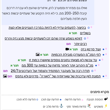
51
27/08/2020 23:37
ואילו גם ממזרח וממערב להן, איזורים שהעין לא עברה דרכם
קיבלו 200-250 ממ, כי לא היה הקטע של שעתיים יבשות כאשר
העין חלפה מעליהם
☼
o
בקיצור, לפעמים עדיף לא להיות במרכז העניינים אלא קצת
בשוליים
חנוך א
☼
o
דווקא נשמע שזה שהם זכו לשעתיים יבשות מנע נזק והרס
רבים יותר
תום
☼
●
ועוד סרטון נזק
חנוך א
☼
●
לפי המכ"מ המעודכן מובילת הכמויות
חנוך א
☼
●
עד עכשיו לא מצאתי נתונים נוספים שיאשרו כמות זו
חנוך א
☼
●
מכ"מ הקרוב יותר לאזור מדווח על כמויות עד 300 ממ
חנוך א
☼
o
תודה רבה על מעקבך המתמיד והצמוד ועל העדכונים 24/7
תום
☼
●
תמונת לווין עדכנית של שאריותיה של ''לאורה'', מדהים ולא נתפס
תום
מקרא סימנים
o
●
הוספת תגובה
הודעה חדשה
הודעה עם תוכן
הודעה ללא תוכן
☼
משקיען
מדווח מאתר סקי
מדווח מלב ים