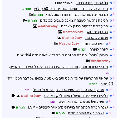
☼
o
כל הכבוד, תודה רבה .
DuneofGold
☼
●
הסופה נעה צפונה - cameron - ירדה ל-60 קמ"ש
חנוך א
☼
o
גם במדינת אודישה במזרח הודו רטוב למדי
חנוך א
☼
o
הסופה נחלשה לעוצמה 2 אבל משבים מכובדים
חנוך א
☼
●
מתעוררים לנזקים בלייק צ'ארלס
Weather2day
☼
●
בניין קפיטל וואן
Weather2day
☼
●
אנטנה שקרסה
Weather2day
☼
o
זווית טובה יותר
Weather2day
☼
●
לאחר לאורה
חנוך א
☼
●
הוריקן "לורה", הסופה החזקה ביותר בלואיזיאנה מזה 164 שנים
Weather2day
☼
●
מנהלי הפורום וחנוך, תודה רבה והערכה רבה על כל השידורים החיים,
תום
☼
o
על אף ההתרעות על עליית פני הים ב-6 מטר, בסופו של דבר חטפו "רק"
2.7 מטר
חנוך א
☼
o
אהה, בקטנה...(לא ממש אבל עדיף על 6 מ' חחח)
תום
☼
●
דליפת כימיקלים ממפעל באיזור לייק צ'ארלס
Weather2day
☼
o
פשיי, וואו! ממש שרשרת אירועים
תום
☼
●
ישנה חברה המתמחה באירועי מזג אוויר קיצוניים - LSM
חנוך א
☼
●
יש כמובן גם גופים אחרים
חנוך א