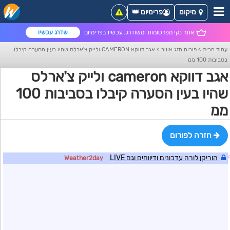
מיקום
פרימיום 👑
אתר נקי מפרסומות ומשודרג, עכשיו בפרימיום
שדרג עכשיו
עמוד הבית
>
פורום מזג אוויר
>
אגב דווקא CAMERON ולייק צ'ארלס שהיו בעין הסערה קיבלו
בסביבות 100 ממ
אגב דווקא cameron ולייק צ'ארלס
שהיו בעין הסערה קיבלו בסביבות 100
ממ
חזרה לפורום
הוריקן לורה עדכונים ודיווחים וגם LIVE
Weather2day