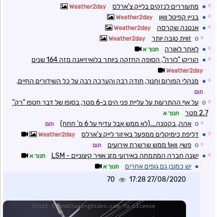
☼
●
מתעוררים לנזקים בלייק צ'ארלס
Weather2day
☼
●
בניין קפיטל וואן
Weather2day
☼
●
אנטנה שקרסה
Weather2day
☼
o
זווית טובה יותר
Weather2day
☼
●
לאחר לאורה
חנוך א
☼
●
הוריקן "לורה", הסופה החזקה ביותר בלואיזיאנה מזה 164 שנים
Weather2day
☼
●
מנהלי הפורום וחנוך, תודה רבה והערכה רבה על כל השידורים החיים,
תום
☼
o
על אף ההתרעות על עליית פני הים ב-6 מטר, בסופו של דבר חטפו "רק"
2.7 מטר
חנוך א
☼
o
אהה, בקטנה...(לא ממש אבל עדיף על 6 מ' חחח)
תום
☼
●
דליפת כימיקלים ממפעל באיזור לייק צ'ארלס
Weather2day
☼
o
פשיי, וואו! ממש שרשרת אירועים
תום
☼
●
ישנה חברה המתמחה באירועי מזג אוויר קיצוניים - LSM
חנוך א
●
יש כמובן גם גופים אחרים
חנוך א
70
27/08/2020 17:28