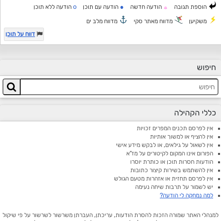
o
●
הוספת תגובה
הודעה חדשה
הודעה עם תוכן
הודעה ללא תוכן
☼
משקיען
מדווח מאתר סקי
מדווח מלב ים
דווח על תוכן
חיפוש
כללי הקהילה
אין לפרסם תכנים המפרים זכויות
אין להציף או למשוך אותיות
אין לשאול על גילאים, או לבקש מידע אישי
הפורום אינו המקום לקיטורים על מז"א
הודעות חסרות תוכן או כותרת יוסרו
אין להשתמש בשירות קיצור כתובות
אין לפרסם תחזית או אזהרות מטעם הגולש
יש לשמור על תרבות שיחה נעימה
למה נמחקה לי הודעה?
למנהלי האתר שמורה הזכות להסרת הודעות, עריכתן, העברתן משרשור לשרשור על פי שיקול