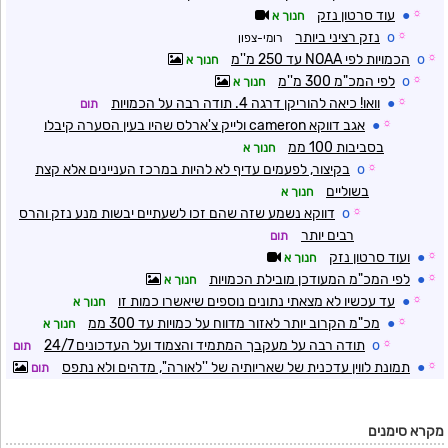
☼
●
עוד סרטון נזק
חנוך א
☼
o
נזק רציני ביותר
רומי-צפון
☼
o
הכמויות לפי NOAA עד 250 מ''מ
חנוך א
☼
o
לפי המכ"מ 300 מ''מ
חנוך א
☼
●
וואו! כיאה להוריקן דרגה 4. תודה רבה על הכמויות
תום
☼
●
אגב דווקא cameron ולייק צ'ארלס שהיו בעין הסערה קיבלו
בסביבות 100 ממ
חנוך א
☼
o
בקיצור, לפעמים עדיף לא להיות במרכז העניינים אלא קצת
בשוליים
חנוך א
☼
o
דווקא נשמע שזה שהם זכו לשעתיים יבשות מנע נזק והרס
רבים יותר
תום
☼
●
ועוד סרטון נזק
חנוך א
☼
●
לפי המכ"מ המעודכן מובילת הכמויות
חנוך א
☼
●
עד עכשיו לא מצאתי נתונים נוספים שיאשרו כמות זו
חנוך א
☼
●
מכ"מ הקרוב יותר לאזור מדווח על כמויות עד 300 ממ
חנוך א
☼
o
תודה רבה על מעקבך המתמיד והצמוד ועל העדכונים 24/7
תום
☼
●
תמונת לווין עדכנית של שאריותיה של ''לאורה'', מדהים ולא נתפס
תום
מקרא סימנים