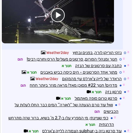
☼
o
נזקי הוריקן לורה, בפנים ובחוץ
Weather2day
☼
o
חנוך ומנהלי הפורום, סרטונים מעולים! הרס וחורבן רבים!
תום
☼
●
כתבה עם סרטונים של הנזק
חנוך א
☼
o
מתוך אחד הסרטונים - הים כיסה כביש באבנים
חנוך א
☼
o
הראדר של לייק צ'ארלס עף מהמקום
Weather2day
☼
●
מדהים! חנוך #22 מסוכן מאד! מראה מוזר ביותר חחח
תום
☼
●
סרטון נזק
חנוך א
☼
●
סרטון טרום סופה מאתמול
חנוך א
☼
●
וואי! עוד טרם הגעתה של ''לאורה'' המים כבר החלו לעלות על
הכבישים
תום
☼
●
כפי שציינתי, מי המפרץ עלו ב-2.7 מ' בשיא. ברור שזה מתרחש
הדרגתית
חנוך א
☼
●
עוד סרטון נזק ב-sulphur הצמודה ללייק צ'ארלס
חנוך א