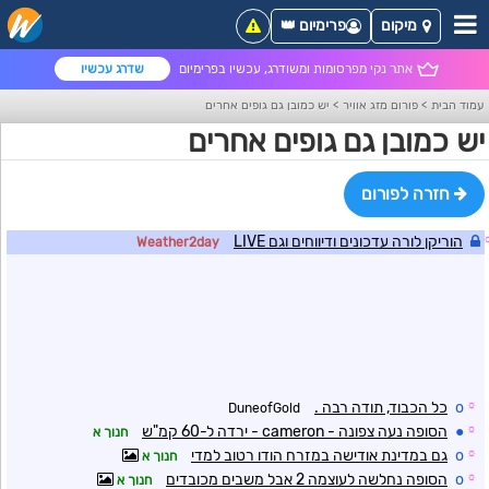
מיקום
פרימיום 👑
אתר נקי מפרסומות ומשודרג, עכשיו בפרימיום
שדרג עכשיו
עמוד הבית
>
פורום מזג אוויר
>
יש כמובן גם גופים אחרים
יש כמובן גם גופים אחרים
חזרה לפורום
הוריקן לורה עדכונים ודיווחים וגם LIVE
Weather2day
☼
o
כל הכבוד, תודה רבה .
DuneofGold
☼
●
הסופה נעה צפונה - cameron - ירדה ל-60 קמ"ש
חנוך א
☼
o
גם במדינת אודישה במזרח הודו רטוב למדי
חנוך א
☼
o
הסופה נחלשה לעוצמה 2 אבל משבים מכובדים
חנוך א