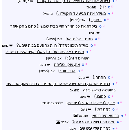
☼
●
בשבוע אחד אתה נמצא בכל כך הרבה מקומות
אבי (חריש)
:) :)
o
☼
מתנאל
☼
●
מאידך אתה מגיע עד הוקאידו :)
מתנאל
☼
●
כמובן :)
אבי (חריש)
☼
o
ביקרת את כל הארץ חוץ מבית שמש :( סתם צוחק איתך
נועם
☼
●
חחח... אל תדאג!
אבי (חריש)
☼
o
באיזה תיכון למדת? היית גר פעם בבית שמש?
נועם
☼
●
מעדיף לא לענות על זה (שאלה קצת אישית בשביל
הפורום הזה) :)
אבי (חריש)
☼
o
אה, אוקיי סליחה
נועם
☼
o
הכל טוב :)
אבי (חריש)
☼
o
חחחח:)
נועם
☼
●
בנתניה אני גר, בבאר שבע אני עובד, הפנימייה בבית שאן, ואני כעת
בחופשה בראש פינה
מתנאל
☼
o
כמובן:)
נועם
☼
o
צריך להציע לו להגיע לבית שאן
אלכס גרנשטיין
☼
o
למה לא:)
נועם
☼
●
ברומא היה רומאי
מתנאל
☼
●
זאת פריז שאנחנו מכירים?
אבנר
☼
●
למרות שדי יבש שם
אבנר