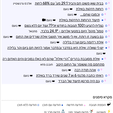
☼
o
בבית שאן פשוט חם והביל 29.1 מע' עם 68% לחות
אלכס גרנשטיין
☼
o
רוחות חזקות באילת
נועם
☼
o
וכמובן שחם...
נועם
☼
●
תיעוד הרוחות החזקות באילת
נועם
☼
o
נצליח להגיע ל100 תגובות בחודש יולי?? ועוד יום ללא גשם
נועם
☼
o
טמפ' מקס' היום במטעי אלרום - 24.9° בלבד.
מתנאל
☼
o
גם בשעה זו רותח. אין לי מושג איך תושבי אילת שורדים את החום
נועם
☼
o
אילת רדומה ביום וערה בלילה
נועם
☼
●
יש לי שאלה: אילת היא במדבר ובמדבר אמור להיות חם ביום וקר בלילה
נועם
☼
●
אילת מסובבת בהרים "הרי אילת" שהם לא כאלו נמוכים והים האדום רק
מתחמם מה ששומר על החום היטב
חובבן מזא
☼
o
אהה תודה רבה
נועם
☼
o
ראיתי כתבה מלנפי 6 או 7 שנים שירד ברד באילת
נועם
☼
o
גם היה סרטון תיעוד של הברד
נועם
מקרא סימנים
o
●
הוספת תגובה
הודעה חדשה
הודעה עם תוכן
הודעה ללא תוכן
☼
משקיען
מדווח מאתר סקי
מדווח מלב ים