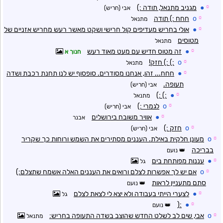
☼
●
מגניב מתנאל, תודה :)
אבי (חריש)
☼
o
חחח :) תודה
מתנאל
☼
●
אולי בחריש מעדיפים קול חרישי ושקט מאשר רעש מחריש אזניים של
מטוסים
מתנאל
☼
●
זה מטוס חדיש עם מעט מאוד רעש
חנוך א
☼
o
:) :) חזק!
מתנאל
☼
●
חחח... זהו, אנחנו מסודרים. סופסוף יש לנו תחנת רכבת ושדה
תעופה.
אבי (חריש)
:) :)
●
☼
מתנאל
☼
o
לגמרי :)
אבי (חריש)
☼
●
אוויר משובח בירושלים
אבנר
☼
o
חזק :)
אבי (חריש)
☼
o
מעונן חלקית באילת. העננים מסתירים את השמש ורוחות כך שקריר
בבריכה
נועם
☼
●
עננות מפותחת בים
גל
☼
o
אם יש לך אפשרות לצלם ורואים את העננים האלה אשמח שתצלם:)
סתם מתעניין לראות
נועם
☼
●
לצערי הייתי בעבודה ולא יצא לי לצאת לצלם
גל
:(
●
☼
נועם
☼
o
אבי, שים לב לשלט החדש שהוצב בשדה התעופה בחריש:
מתנאל