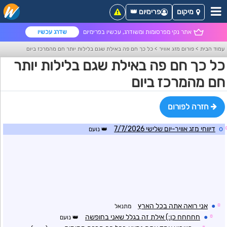
מיקום
פרימיום 👑
אתר נקי מפרסומות ומשודרג, עכשיו בפרימיום
שדרג עכשיו
עמוד הבית
>
פורום מזג אוויר
>
כל כך חם פה באילת שגם בלילות יותר חם מהמרכז ביום
כל כך חם פה באילת שגם בלילות יותר
חם מהמרכז ביום
חזרה לפורום
o
דיווחי מזג אוויר-יום שלישי 7/7/2026
נועם
☼
●
אני רואה אתה בכל הארץ
מתנאל
☼
●
חחחחח כן:) אילת זה בגלל שאני בחופשה
נועם