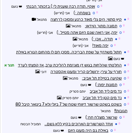
אבי (חריש)
☼
o
אוקיי. תודה רבה שענית לי:) בזכותך הבנתי
נועם
☼
o
בשמחה :)
אבי (חריש)
☼
●
קיץ סתווי: הים גלי מאוד כרגע ומסוכן לרחצה
מתנאל
☼
o
תמונה מתוך הוידאו:
מתנאל
☼
o
יפה, אני רואה שגם היום אתה מטייל :)
אבי (חריש)
☼
●
תודה.. אכן :)
מתנאל
☼
o
יפה מאוד!
אבי (חריש)
☼
●
חתול משתזף על שפת הבריכה. מסכן חם לו מהחום הנורא באילת
נועם
☼
●
החלטתי שהלחות בגוש דן מוגזמת להליכת ערב, אז קפצתי לערד
חנוך א
☼
o
חורף על עירי, ירושלים קריר ומעונן אקסטרה
דובי
☼
o
שקיעה בטיילת תל אביב:
מתנאל
☼
o
תמונות יפות:)
נועם
☼
o
נד מים ליד תל אביב
יותם פטריק
☼
●
נד מים קטן ליד תל אביב
יותם פטריק
☼
o
בשקט בשקט שרשור דיווחי שטח של 7 ביולי ולא 7 בינואר קיבל 80
תגובות!!
מתנאל
☼
o
שרשור מוצלח חח:)
נועם
☼
●
אחד השרשורים הארוכים בקיץ ללא גשם..
המוביל הבטוח
☼
o
באילת גם היה מעונן היום
נועם