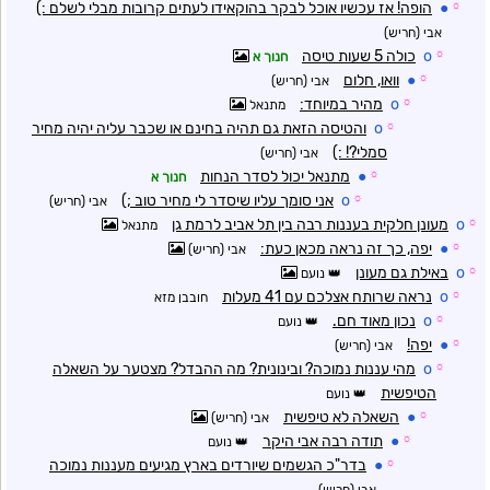
☼
●
הופה! אז עכשיו אוכל לבקר בהוקאידו לעתים קרובות מבלי לשלם :)
אבי (חריש)
☼
o
כולה 5 שעות טיסה
חנוך א
☼
●
וואו, חלום
אבי (חריש)
☼
o
מהיר במיוחד:
מתנאל
☼
o
והטיסה הזאת גם תהיה בחינם או שכבר עליה יהיה מחיר
סמלי?! :)
אבי (חריש)
☼
●
מתנאל יכול לסדר הנחות
חנוך א
☼
o
אני סומך עליו שיסדר לי מחיר טוב ;)
אבי (חריש)
☼
o
מעונן חלקית בעננות רבה בין תל אביב לרמת גן
מתנאל
☼
●
יפה, כך זה נראה מכאן כעת:
אבי (חריש)
☼
o
באילת גם מעונן
נועם
☼
o
נראה שרותח אצלכם עם 41 מעלות
חובבן מזא
☼
o
נכון מאוד חם.
נועם
☼
●
יפה!
אבי (חריש)
☼
o
מהי עננות נמוכה? ובינונית? מה ההבדל? מצטער על השאלה
הטיפשית
נועם
☼
●
השאלה לא טיפשית
אבי (חריש)
☼
●
תודה רבה אבי היקר
נועם
☼
●
בדר"כ הגשמים שיורדים בארץ מגיעים מעננות נמוכה