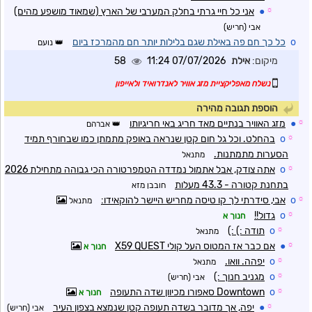
☼
●
אני כל חיי גרתי בחלק המערבי של הארץ (שמאוד מושפע מהים)
אבי (חריש)
o
כל כך חם פה באילת שגם בלילות יותר חם מהמרכז ביום
נועם
מיקום:
אילת
07/07/2026 11:24
58
נשלח מאפליקציית מזג אוויר לאנדרואיד ולאייפון
הוספת תגובה מהירה
☼
●
מזג האוויר בנתיים מאד חריג באי חריגיותו
אברהם
☼
o
בהחלט. וכל גל חום קטן שנראה באופק מתמתן כמו שבחורף תמיד
הסערות מתמתנות.
מתנאל
☼
o
אתה צודק, אבל אתמול נמדדה הטמפרטורה הכי גבוהה מתחילת 2026
בתחנת קטורה - 43.3 מעלות
חובבן מזא
☼
o
אבי, סידרתי לך קו טיסה מחריש היישר להוקאידו:
מתנאל
☼
o
גדול!!
חנוך א
☼
o
תודה :) :)
מתנאל
☼
●
אם כבר אז המטוס העל קולי X59 QUEST
חנוך א
☼
o
יפהה. וואו.
מתנאל
☼
o
מגניב חנוך :)
אבי (חריש)
☼
o
Downtown סאפורו מכיוון שדה התעופה
חנוך א
☼
●
יפה, אך מדובר בשדה תעופה קטן שנמצא בצפון העיר
אבי (חריש)