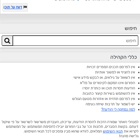
דווח על תוכן
חיפוש
כללי הקהילה
אין לפרסם תכנים המפרים זכויות
אין להציף או למשוך אותיות
אין לשאול על גילאים, או לבקש מידע אישי
הפורום אינו המקום לקיטורים על מז"א
הודעות חסרות תוכן או כותרת יוסרו
אין להשתמש בשירות קיצור כתובות
אין לפרסם תחזית או אזהרות מטעם הגולש
יש לשמור על תרבות שיחה נעימה
למה נמחקה לי הודעה?
למנהלי האתר שמורה הזכות להסרת הודעות, עריכתן, העברתן משרשור לשרשור על פי שיקול
דעתם. בקשת הסברים, תלונות וכו' על גבי הפורום יובילו לחסימת המשתמש. על המשתמש
לקרוא את
תנאי השימוש
המלאים, לוודא שהוא מבין ומסכים לכל תנאי השימוש.
גלישה מהנה!