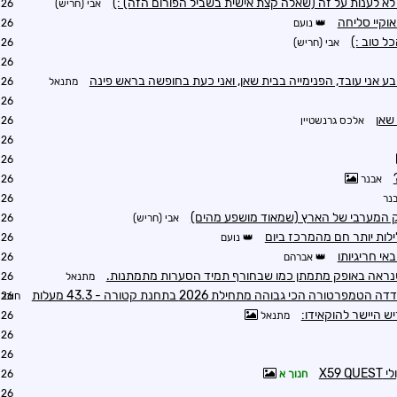
לא לענות על זה (שאלה קצת אישית בשביל הפורום הזה) :)
אבי (חריש)
6:11
אוקיי סליחה
נועם
6:19
ל טוב :)
אבי (חריש)
6:22
1:23
בע אני עובד, הפנימייה בבית שאן, ואני כעת בחופשה בראש פינה
מתנאל
1:19
1:24
 שאן
אלכס גרנשטיין
1:33
4:43
0:28
אבנר
7:53
נר
8:31
לק המערבי של הארץ (שמאוד מושפע מהים)
אבי (חריש)
9:28
לות יותר חם מהמרכז ביום
נועם
1:24
אי חריגיותו
אברהם
1:32
שנראה באופק מתמתן כמו שבחורף תמיד הסערות מתמתנות.
מתנאל
1:37
רה הכי גבוהה מתחילת 2026 בתחנת קטורה - 43.3 מעלות
חובבן
2:31
ש היישר להוקאידו:
מתנאל
1:51
2:01
2:13
X59
חנוך א
2:08
2:13