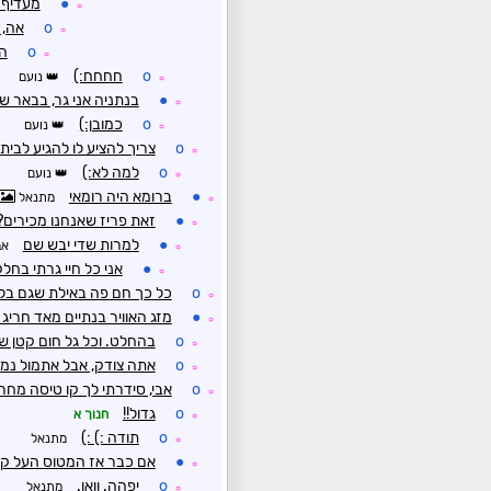
●
מעדיף 
☼
o
אה, 
☼
o
הכ
☼
o
חחחח:)
נועם
☼
●
בנתניה אני גר, בבאר ש
☼
o
כמובן:)
נועם
☼
o
צריך להציע לו להגיע לבית
☼
o
למה לא:)
נועם
☼
●
ברומא היה רומאי
מתנאל
☼
●
זאת פריז שאנחנו מכירים?
☼
●
למרות שדי יבש שם
אב
☼
●
אני כל חיי גרתי בח
☼
o
כל כך חם פה באילת שגם בלי
☼
●
מזג האוויר בנתיים מאד חריג ב
☼
o
בהחלט. וכל גל חום קטן 
☼
o
אתה צודק, אבל אתמול נמדדה הטמפרטו
☼
o
אבי, סידרתי לך קו טיסה מחרי
☼
o
גדול!!
חנוך א
☼
o
תודה :) :)
מתנאל
☼
●
אם כבר אז המטוס העל קולי  QUEST
☼
o
יפהה. וואו.
מתנאל
☼