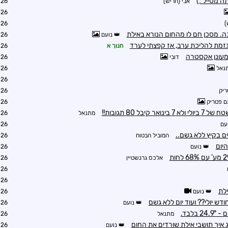
ה מטייל :)
אבי (חריש)
9:30
9:34
)
9:51
. מסכן חם לו מהחום הנורא באילת
נועם
9:33
זמת להליכת ערב, אז קפצתי לערד
חנוך א
9:33
ומעונן אקסטרה
דובי
9:38
נאל
9:39
0:03
ריק
0:48
ם פטריק
1:05
יבל 80 תגובות!!
מתנאל
1:15
עם
1:17
 בקיץ ללא גשם..
המוביל הבטוח
1:45
היום
נועם
1:49
אלכס גרנשטיין
2:18
2:24
2:24
לת
נועם
2:31
נועם
2:25
בלבד.
מתנאל
3:02
ג איך תושבי אילת שורדים את החום
נועם
3:14