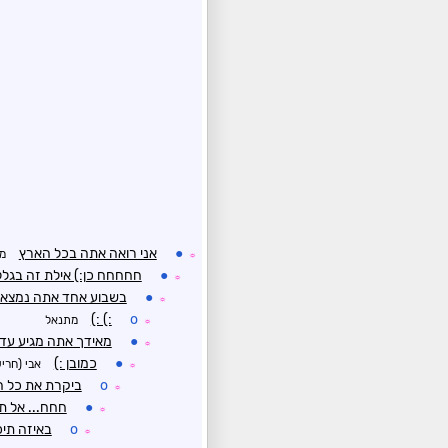
●
אני רואה אתה בכל הארץ
מ
☼
●
חחחחח כן:) אילת זה בגל
☼
●
בשבוע אחד אתה נמצא 
☼
:) :)
o
מתנאל
☼
●
מאידך אתה מגיע עד ה
☼
●
כמובן :)
אבי (חרי
☼
o
ביקרת את כל ה
☼
●
חחח... אל ת
☼
o
באיזה תיכ
☼