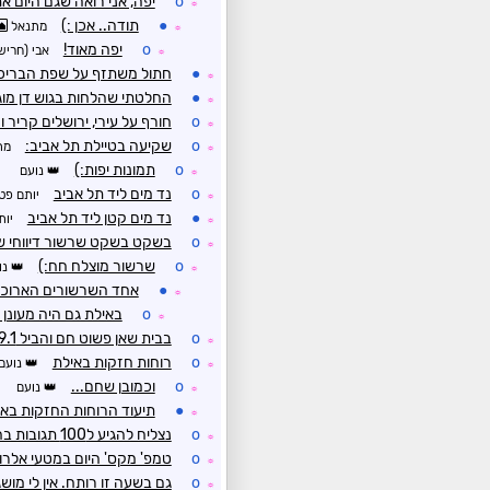
o
יפה, אני רואה שגם היום את
☼
●
תודה.. אכן :)
מתנאל
☼
o
יפה מאוד!
אבי (חריש
☼
●
חתול משתזף על שפת הבריכה
☼
●
החלטתי שהלחות בגוש דן מוג
☼
o
חורף על עירי, ירושלים קריר 
☼
o
שקיעה בטיילת תל אביב:
מת
☼
o
תמונות יפות:)
נועם
☼
o
נד מים ליד תל אביב
יותם פט
☼
●
נד מים קטן ליד תל אביב
יות
☼
o
בשקט בשקט שרשור דיווחי שטח של 7 ביולי ולא 7 בינואר ק
☼
o
שרשור מוצלח חח:)
נו
☼
●
אחד השרשורים הארוכים
☼
o
באילת גם היה מעונן 
☼
o
בבית שאן פשוט חם והביל 29.1 מע' עם 68% לחות
☼
o
רוחות חזקות באילת
נועם
☼
o
וכמובן שחם...
נועם
☼
●
תיעוד הרוחות החזקות באי
☼
o
נצליח להגיע ל100 תגובות בחודש יולי?? ועוד יום ללא גשם
☼
o
טמפ' מקס' היום במטעי אלרום - 24.9° 
☼
o
גם בשעה זו רותח. אין לי מוש
☼