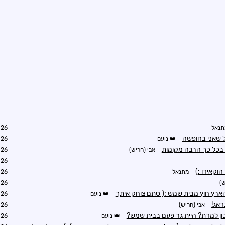
תנאל
0:23
ל שאני בחופשה
נועם
0:56
בכל כך הרבה מקומות
אבי (חריש)
1:18
1:18
וקאידו :)
מתנאל
1:20
ש)
1:30
ארץ חוץ מבית שמש :( סתם צוחק איתך
נועם
1:31
דאג!
אבי (חריש)
1:36
ון למדת? היית גר פעם בבית שמש?
נועם
5:16