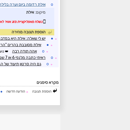
o
אילת רדומה ביום וערה בלילה
מיקום:
אילת
נשלח מאפליקציית מזג אוויר לאנ
הוספת תגובה מהירה
●
יש לי שאלה: אילת היא במדבר
☼
●
אילת מסובבת בהרים "הרי
☼
o
אהה תודה רבה
נוע
☼
o
ראיתי כתבה מלנפי 6 או 7 שנים שירד ברד באילת
☼
o
גם היה סרטון תיעוד של ה
☼
מקרא סימנים
●
הוספת תגובה
הודעה חדשה
ה
☼