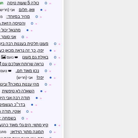
o
כולה 5 שעות טיסה
חנ
☼
●
וואו, חלום
אבי (חריש)
☼
o
מהיר במיוחד:
מת
☼
o
והטיסה הזאת גם
☼
●
מתנאל יכול 
☼
o
אני סומך ע
☼
o
מעונן חלקית בעננות רבה בין 
☼
●
יפה, כך זה נראה מכאן כע
☼
o
באילת גם מעונן
נועם
☼
o
נראה שרותח אצלכם עם 41 מעלות
☼
o
נכון מאוד חם.
נועם
☼
●
יפה!
אבי (חריש)
☼
o
מהי עננות נמוכה? ובי
☼
●
השאלה לא טיפשית
☼
●
תודה רבה אבי הי
☼
●
בדר"כ הגשמים 
☼
o
אוקיי. תודה 
☼
o
בשמחה :)
☼
●
קיץ סתווי: הים גלי מאוד כרג
☼
o
תמונה מתוך הוידאו:
מתנ
☼