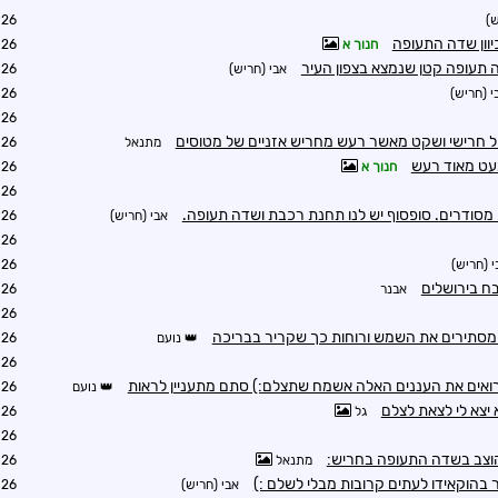
ש)
2:13
חנוך א
2:15
 תעופה קטן שנמצא בצפון העיר
אבי (חריש)
2:49
י (חריש)
2:12
2:13
ול חרישי ושקט מאשר רעש מחריש אזניים של מטוסים
מתנאל
2:16
עט מאוד רעש
חנוך א
2:27
2:38
ו מסודרים. סופסוף יש לנו תחנת רכבת ושדה תעופה.
אבי (חריש)
2:44
2:52
י (חריש)
2:56
בח בירושלים
אבנר
3:43
2:42
 מסתירים את השמש ורוחות כך שקריר בבריכה
נועם
4:44
5:16
רואים את העננים האלה אשמח שתצלם:) סתם מתעניין לראות
נועם
5:19
 יצא לי לצאת לצלם
גל
6:22
6:45
וצב בשדה התעופה בחריש:
מתנאל
5:24
 בהוקאידו לעתים קרובות מבלי לשלם :)
אבי (חריש)
6:09