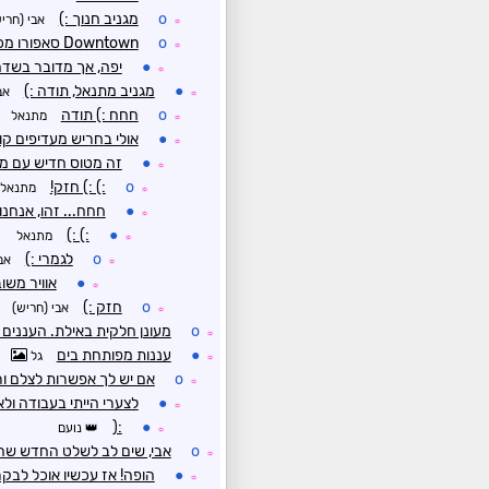
o
מגניב חנוך :)
אבי (חרי
☼
o
Downtown סאפורו מכיוון שדה התעופה
☼
●
יפה, אך מדובר בשדה
☼
●
מגניב מתנאל, תודה :)
אב
☼
o
חחח :) תודה
מתנאל
☼
●
אולי בחריש מעדיפים ק
☼
●
זה מטוס חדיש עם מ
☼
o
:) :) חזק!
מתנאל
☼
●
חחח... זהו, אנחנ
☼
:) :)
●
מתנאל
☼
o
לגמרי :)
אב
☼
●
אוויר משו
☼
o
חזק :)
אבי (חריש)
☼
o
מעונן חלקית באילת. העננים
☼
●
עננות מפותחת בים
גל
☼
o
אם יש לך אפשרות לצלם ו
☼
●
לצערי הייתי בעבודה ולא
☼
:(
●
נועם
☼
o
אבי, שים לב לשלט החדש שה
☼
●
הופה! אז עכשיו אוכל לבקר
☼