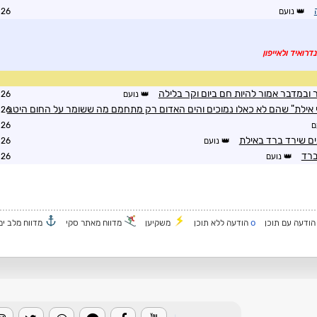
נועם
3:14
דרואיד ולאייפון
 ובמדבר אמור להיות חם ביום וקר בלילה
נועם
3:15
 אילת" שהם לא כאלו נמוכים והים האדום רק מתחמם מה ששומר על החום היטב
3:39
ם
3:41
נועם
3:41
ברד
נועם
3:41
o
ודעה עם תוכן
הודעה ללא תוכן
משקיען
מדווח מאתר סקי
מדווח מלב ים