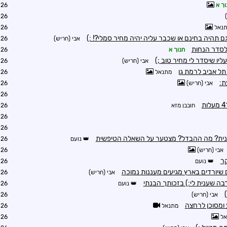
וך א
6:27
6:37
נאל
6:51
 תהיה בחינם או שכבר עליה יהיה מחיר סמלי?! :)
אבי (חריש)
6:58
לסדר הנחות
חנוך א
9:32
ליו שיסדר לי מחיר טוב ;)
אבי (חריש)
9:52
תל אביב לרמת גן
מתנאל
6:55
ת:
אבי (חריש)
8:34
6:56
חובבן מזא
7:17
7:18
8:34
נונית? מה ההבדל? מצטער על השאלה הטיפשית
נועם
8:39
אבי (חריש)
9:16
קר
נועם
9:17
שיורדים בארץ מגיעים מעננות נמוכה
אבי (חריש)
9:20
רבה שענית לי:) בזכותך הבנתי
נועם
9:21
אבי (חריש)
9:22
ע ומסוכן לרחצה
מתנאל
8:48
אל
8:49