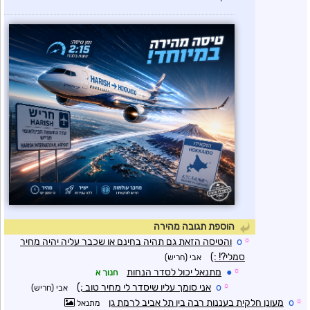
הוספת תגובה מהירה
☼
o
והטיסה הזאת גם תהיה בחינם או שכבר עליה יהיה מחיר
סמלי?! :)
אבי (חריש)
☼
●
מתנאל יכול לסדר הנחות
חנוך א
☼
o
אני סומך עליו שיסדר לי מחיר טוב ;)
אבי (חריש)
☼
o
מעונן חלקית בעננות רבה בין תל אביב לרמת גן
מתנאל