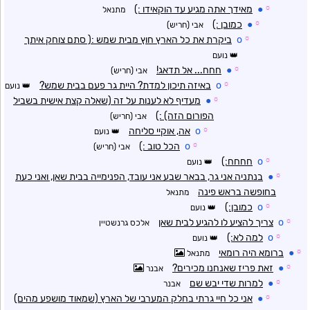
☼
●
מאידך אתה מגיע עד הוקאידו :)
מתנאל
☼
●
כמובן :)
אבי (חריש)
☼
o
ביקרת את כל הארץ חוץ מבית שמש :( סתם צוחק איתך
נועם
☼
●
חחח... אל תדאג!
אבי (חריש)
☼
o
באיזה תיכון למדת? היית גר פעם בבית שמש?
נועם
☼
●
מעדיף לא לענות על זה (שאלה קצת אישית בשביל
הפורום הזה) :)
אבי (חריש)
☼
o
אה, אוקיי סליחה
נועם
☼
o
הכל טוב :)
אבי (חריש)
☼
o
חחחח:)
נועם
☼
●
בנתניה אני גר, בבאר שבע אני עובד, הפנימייה בבית שאן, ואני כעת
בחופשה בראש פינה
מתנאל
☼
o
כמובן:)
נועם
☼
o
צריך להציע לו להגיע לבית שאן
אלכס גרנשטיין
☼
o
למה לא:)
נועם
☼
●
ברומא היה רומאי
מתנאל
☼
●
זאת פריז שאנחנו מכירים?
אבנר
☼
●
למרות שדי יבש שם
אבנר
☼
●
אני כל חיי גרתי בחלק המערבי של הארץ (שמאוד מושפע מהים)