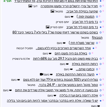
☼
●
החלטתי שהלחות בגוש דן מוגזמת להליכת ערב, אז קפצתי לערד
חנוך א
☼
o
חורף על עירי, ירושלים קריר ומעונן אקסטרה
דובי
☼
o
שקיעה בטיילת תל אביב:
מתנאל
☼
o
תמונות יפות:)
נועם
☼
o
נד מים ליד תל אביב
יותם פטריק
☼
●
נד מים קטן ליד תל אביב
יותם פטריק
☼
o
בשקט בשקט שרשור דיווחי שטח של 7 ביולי ולא 7 בינואר קיבל 80
תגובות!!
מתנאל
☼
o
שרשור מוצלח חח:)
נועם
☼
●
אחד השרשורים הארוכים בקיץ ללא גשם..
המוביל הבטוח
☼
o
באילת גם היה מעונן היום
נועם
☼
o
בבית שאן פשוט חם והביל 29.1 מע' עם 68% לחות
אלכס גרנשטיין
☼
o
רוחות חזקות באילת
נועם
☼
o
וכמובן שחם...
נועם
☼
●
תיעוד הרוחות החזקות באילת
נועם
☼
o
נצליח להגיע ל100 תגובות בחודש יולי?? ועוד יום ללא גשם
נועם
☼
o
טמפ' מקס' היום במטעי אלרום - 24.9° בלבד.
מתנאל
☼
o
גם בשעה זו רותח. אין לי מושג איך תושבי אילת שורדים את החום
נועם
☼
o
אילת רדומה ביום וערה בלילה
נועם
☼
●
יש לי שאלה: אילת היא במדבר ובמדבר אמור להיות חם ביום וקר בלילה
נועם