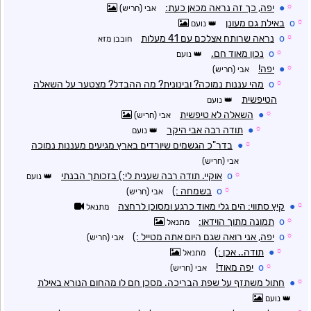
☼
●
יפה, כך זה נראה מכאן כעת:
אבי (חריש)
☼
o
באילת גם מעונן
נועם
☼
o
נראה שרותח אצלכם עם 41 מעלות
חובבן מזא
☼
o
נכון מאוד חם.
נועם
☼
●
יפה!
אבי (חריש)
☼
o
מהי עננות נמוכה? ובינונית? מה ההבדל? מצטער על השאלה
הטיפשית
נועם
☼
●
השאלה לא טיפשית
אבי (חריש)
☼
●
תודה רבה אבי היקר
נועם
☼
●
בדר"כ הגשמים שיורדים בארץ מגיעים מעננות נמוכה
אבי (חריש)
☼
o
אוקיי. תודה רבה שענית לי:) בזכותך הבנתי
נועם
☼
o
בשמחה :)
אבי (חריש)
☼
●
קיץ סתווי: הים גלי מאוד כרגע ומסוכן לרחצה
מתנאל
☼
o
תמונה מתוך הוידאו:
מתנאל
☼
o
יפה, אני רואה שגם היום אתה מטייל :)
אבי (חריש)
☼
●
תודה.. אכן :)
מתנאל
☼
o
יפה מאוד!
אבי (חריש)
☼
●
חתול משתזף על שפת הבריכה. מסכן חם לו מהחום הנורא באילת
נועם