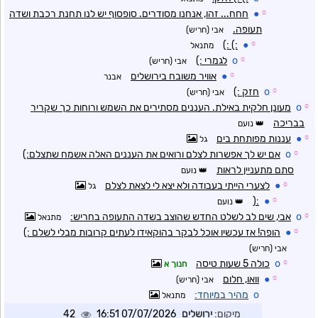
☼
●
חחח... זהו, אנחנו מסודרים. סופסוף יש לנו תחנת רכבת ושדה
תעופה.
אבי (חריש)
:) :)
●
☼
מתנאל
☼
o
לגמרי :)
אבי (חריש)
☼
●
אוויר משובח בירושלים
אבנר
☼
o
חזק :)
אבי (חריש)
☼
o
מעונן חלקית באילת. העננים מסתירים את השמש ורוחות כך שקריר
בבריכה
נועם
☼
●
עננות מפותחת בים
גל
☼
o
אם יש לך אפשרות לצלם ורואים את העננים האלה אשמח שתצלם:)
סתם מתעניין לראות
נועם
☼
●
לצערי הייתי בעבודה ולא יצא לי לצאת לצלם
גל
:(
●
☼
נועם
☼
o
אבי, שים לב לשלט החדש שהוצב בשדה התעופה בחריש:
מתנאל
☼
●
הופה! אז עכשיו אוכל לבקר בהוקאידו לעתים קרובות מבלי לשלם :)
אבי (חריש)
☼
o
כולה 5 שעות טיסה
חנוך א
☼
●
וואו, חלום
אבי (חריש)
o
מהיר במיוחד:
מתנאל
מיקום:
ירושלים
07/07/2026 16:51
42