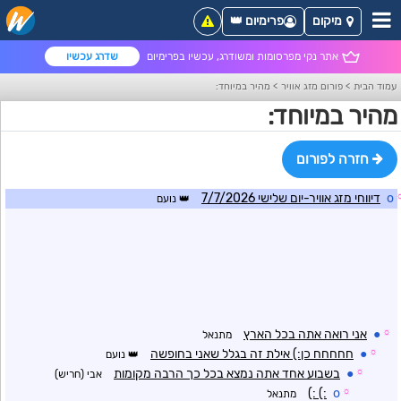
מיקום
פרימיום 👑
אתר נקי מפרסומות ומשודרג, עכשיו בפרימיום
שדרג עכשיו
עמוד הבית
>
פורום מזג אוויר
>
מהיר במיוחד:
מהיר במיוחד:
חזרה לפורום
o
דיווחי מזג אוויר-יום שלישי 7/7/2026
נועם
☼
●
אני רואה אתה בכל הארץ
מתנאל
☼
●
חחחחח כן:) אילת זה בגלל שאני בחופשה
נועם
☼
●
בשבוע אחד אתה נמצא בכל כך הרבה מקומות
אבי (חריש)
:) :)
o
☼
מתנאל