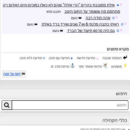
☼
●
אילת מסובבת בהרים "הרי אילת" שהם לא כאלו נמוכים והים האדום רק
מתחמם מה ששומר על החום היטב
חובבן מזא
☼
o
אהה תודה רבה
נועם
☼
o
ראיתי כתבה מלנפי 6 או 7 שנים שירד ברד באילת
נועם
☼
o
גם היה סרטון תיעוד של הברד
נועם
מקרא סימנים
o
●
הוספת תגובה
הודעה חדשה
הודעה עם תוכן
הודעה ללא תוכן
☼
משקיען
מדווח מאתר סקי
מדווח מלב ים
דווח על תוכן
חיפוש
כללי הקהילה
אין לפרסם תכנים המפרים זכויות