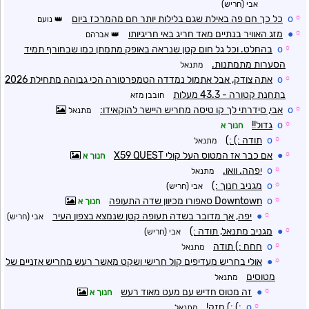
אבי (חריש)
☼
o
כל כך חם פה באילת שגם בלילות יותר חם מהמרכז ביום
נועם
☼
●
מזג האוויר בנתיים מאד חריג באי חריגיותו
אברהם
☼
o
בהחלט. וכל גל חום קטן שנראה באופק מתמתן כמו שבחורף תמיד
הסערות מתמתנות.
מתנאל
☼
o
אתה צודק, אבל אתמול נמדדה הטמפרטורה הכי גבוהה מתחילת 2026
בתחנת קטורה - 43.3 מעלות
חובבן מזא
☼
o
אבי, סידרתי לך קו טיסה מחריש היישר להוקאידו:
מתנאל
☼
o
גדול!!
חנוך א
☼
o
תודה :) :)
מתנאל
☼
●
אם כבר אז המטוס העל קולי X59 QUEST
חנוך א
☼
o
יפהה. וואו.
מתנאל
☼
o
מגניב חנוך :)
אבי (חריש)
☼
o
Downtown סאפורו מכיוון שדה התעופה
חנוך א
☼
●
יפה, אך מדובר בשדה תעופה קטן שנמצא בצפון העיר
אבי (חריש)
☼
●
מגניב מתנאל, תודה :)
אבי (חריש)
☼
o
חחח :) תודה
מתנאל
☼
●
אולי בחריש מעדיפים קול חרישי ושקט מאשר רעש מחריש אזניים של
מטוסים
מתנאל
☼
●
זה מטוס חדיש עם מעט מאוד רעש
חנוך א
☼
o
:) :) חזק!
מתנאל