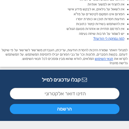
אין להציף או למשוך אותיות
אין לשאול על גילאים, או לבקש מידע אישי
הפורום אינו המקום לקיטורים על מז"א
הודעות חסרות תוכן או כותרת יוסרו
אין להשתמש בשירות קיצור כתובות
אין לפרסם תחזית או אזהרות מטעם הגולש
יש לשמור על תרבות שיחה נעימה
למה נמחקה לי הודעה?
למנהלי האתר שמורה הזכות להסרת הודעות, עריכתן, העברתן משרשור לשרשור על פי שיקול
דעתם. בקשת הסברים, תלונות וכו' על גבי הפורום יובילו לחסימת המשתמש. על המשתמש
לקרוא את
תנאי השימוש
המלאים, לוודא שהוא מבין ומסכים לכל תנאי השימוש.
גלישה מהנה!
קבלו עדכונים למייל