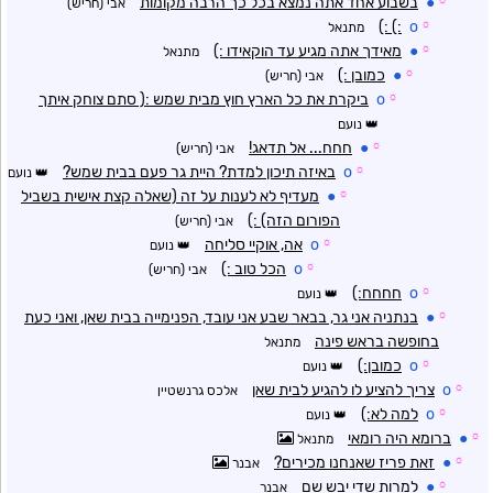
☼
●
בשבוע אחד אתה נמצא בכל כך הרבה מקומות
אבי (חריש)
:) :)
o
☼
מתנאל
☼
●
מאידך אתה מגיע עד הוקאידו :)
מתנאל
☼
●
כמובן :)
אבי (חריש)
☼
o
ביקרת את כל הארץ חוץ מבית שמש :( סתם צוחק איתך
נועם
☼
●
חחח... אל תדאג!
אבי (חריש)
☼
o
באיזה תיכון למדת? היית גר פעם בבית שמש?
נועם
☼
●
מעדיף לא לענות על זה (שאלה קצת אישית בשביל
הפורום הזה) :)
אבי (חריש)
☼
o
אה, אוקיי סליחה
נועם
☼
o
הכל טוב :)
אבי (חריש)
☼
o
חחחח:)
נועם
☼
●
בנתניה אני גר, בבאר שבע אני עובד, הפנימייה בבית שאן, ואני כעת
בחופשה בראש פינה
מתנאל
☼
o
כמובן:)
נועם
☼
o
צריך להציע לו להגיע לבית שאן
אלכס גרנשטיין
☼
o
למה לא:)
נועם
☼
●
ברומא היה רומאי
מתנאל
☼
●
זאת פריז שאנחנו מכירים?
אבנר
☼
●
למרות שדי יבש שם
אבנר