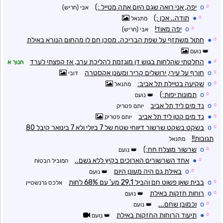
☼
o
יפה, אני רואה שגם היום אתה מטייל :)
אבי (חריש)
☼
●
תודה.. אכן :)
מתנאל
☼
o
יפה מאוד!
אבי (חריש)
☼
●
חתול משתזף על שפת הבריכה. מסכן חם לו מהחום הנורא באילת
נועם
☼
●
החלטתי שהלחות בגוש דן מוגזמת להליכת ערב, אז קפצתי לערד
חנוך א
☼
o
חורף על עירי, ירושלים קריר ומעונן אקסטרה
דובי
☼
o
שקיעה בטיילת תל אביב:
מתנאל
☼
o
תמונות יפות:)
נועם
☼
o
נד מים ליד תל אביב
יותם פטריק
☼
●
נד מים קטן ליד תל אביב
יותם פטריק
☼
o
בשקט בשקט שרשור דיווחי שטח של 7 ביולי ולא 7 בינואר קיבל 80
תגובות!!
מתנאל
☼
o
שרשור מוצלח חח:)
נועם
☼
●
אחד השרשורים הארוכים בקיץ ללא גשם..
המוביל הבטוח
☼
o
באילת גם היה מעונן היום
נועם
☼
o
בבית שאן פשוט חם והביל 29.1 מע' עם 68% לחות
אלכס גרנשטיין
☼
o
רוחות חזקות באילת
נועם
☼
o
וכמובן שחם...
נועם
☼
●
תיעוד הרוחות החזקות באילת
נועם