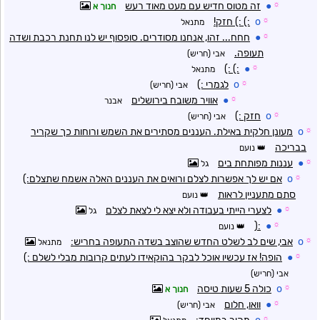
☼
●
זה מטוס חדיש עם מעט מאוד רעש
חנוך א
☼
o
:) :) חזק!
מתנאל
☼
●
חחח... זהו, אנחנו מסודרים. סופסוף יש לנו תחנת רכבת ושדה
תעופה.
אבי (חריש)
:) :)
●
☼
מתנאל
☼
o
לגמרי :)
אבי (חריש)
☼
●
אוויר משובח בירושלים
אבנר
☼
o
חזק :)
אבי (חריש)
☼
o
מעונן חלקית באילת. העננים מסתירים את השמש ורוחות כך שקריר
בבריכה
נועם
☼
●
עננות מפותחת בים
גל
☼
o
אם יש לך אפשרות לצלם ורואים את העננים האלה אשמח שתצלם:)
סתם מתעניין לראות
נועם
☼
●
לצערי הייתי בעבודה ולא יצא לי לצאת לצלם
גל
:(
●
☼
נועם
☼
o
אבי, שים לב לשלט החדש שהוצב בשדה התעופה בחריש:
מתנאל
☼
●
הופה! אז עכשיו אוכל לבקר בהוקאידו לעתים קרובות מבלי לשלם :)
אבי (חריש)
☼
o
כולה 5 שעות טיסה
חנוך א
☼
●
וואו, חלום
אבי (חריש)
☼