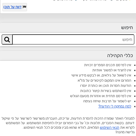
דווח על תוכן
חיפוש
כללי הקהילה
אין לפרסם תכנים המפרים זכויות
אין להציף או למשוך אותיות
אין לשאול על גילאים, או לבקש מידע אישי
הפורום אינו המקום לקיטורים על מז"א
הודעות חסרות תוכן או כותרת יוסרו
אין להשתמש בשירות קיצור כתובות
אין לפרסם תחזית או אזהרות מטעם הגולש
יש לשמור על תרבות שיחה נעימה
למה נמחקה לי הודעה?
למנהלי האתר שמורה הזכות להסרת הודעות, עריכתן, העברתן משרשור לשרשור על פי שיקול
דעתם. בקשת הסברים, תלונות וכו' על גבי הפורום יובילו לחסימת המשתמש. על המשתמש
לקרוא את
תנאי השימוש
המלאים, לוודא שהוא מבין ומסכים לכל תנאי השימוש.
גלישה מהנה!