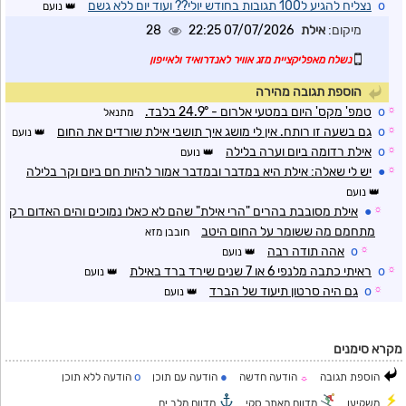
o
נצליח להגיע ל100 תגובות בחודש יולי?? ועוד יום ללא גשם
נועם
מיקום:
אילת
07/07/2026 22:25
28
נשלח מאפליקציית מזג אוויר לאנדרואיד ולאייפון
הוספת תגובה מהירה
☼
o
טמפ' מקס' היום במטעי אלרום - 24.9° בלבד.
מתנאל
☼
o
גם בשעה זו רותח. אין לי מושג איך תושבי אילת שורדים את החום
נועם
☼
o
אילת רדומה ביום וערה בלילה
נועם
☼
●
יש לי שאלה: אילת היא במדבר ובמדבר אמור להיות חם ביום וקר בלילה
נועם
☼
●
אילת מסובבת בהרים "הרי אילת" שהם לא כאלו נמוכים והים האדום רק
מתחמם מה ששומר על החום היטב
חובבן מזא
☼
o
אהה תודה רבה
נועם
☼
o
ראיתי כתבה מלנפי 6 או 7 שנים שירד ברד באילת
נועם
☼
o
גם היה סרטון תיעוד של הברד
נועם
מקרא סימנים
o
●
הוספת תגובה
הודעה חדשה
הודעה עם תוכן
הודעה ללא תוכן
☼
משקיען
מדווח מאתר סקי
מדווח מלב ים