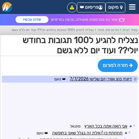
מיקום
פרימיום 👑
אתר נקי מפרסומות ומשודרג, עכשיו בפרימיום
שדרג עכשיו
עמוד הבית
>
פורום מזג אוויר
>
נצליח להגיע ל100 תגובות בחודש יולי?? ועוד יום ללא גשם
נצליח להגיע ל100 תגובות בחודש
יולי?? ועוד יום ללא גשם
חזרה לפורום
o
דיווחי מזג אוויר-יום שלישי 7/7/2026
נועם
☼
●
אני רואה אתה בכל הארץ
מתנאל
☼
●
חחחחח כן:) אילת זה בגלל שאני בחופשה
נועם