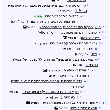
o
מהיר במיוחד:
מתנאל
☼
o
והטיסה הזאת גם תהיה בחינם או שכבר עליה יהיה מחיר
סמלי?! :)
אבי (חריש)
☼
●
מתנאל יכול לסדר הנחות
חנוך א
☼
o
אני סומך עליו שיסדר לי מחיר טוב ;)
אבי (חריש)
☼
o
מעונן חלקית בעננות רבה בין תל אביב לרמת גן
מתנאל
☼
●
יפה, כך זה נראה מכאן כעת:
אבי (חריש)
☼
o
באילת גם מעונן
נועם
☼
o
נראה שרותח אצלכם עם 41 מעלות
חובבן מזא
☼
o
נכון מאוד חם.
נועם
☼
●
יפה!
אבי (חריש)
☼
o
מהי עננות נמוכה? ובינונית? מה ההבדל? מצטער על השאלה
הטיפשית
נועם
☼
●
השאלה לא טיפשית
אבי (חריש)
☼
●
תודה רבה אבי היקר
נועם
☼
●
בדר"כ הגשמים שיורדים בארץ מגיעים מעננות נמוכה
אבי (חריש)
☼
o
אוקיי. תודה רבה שענית לי:) בזכותך הבנתי
נועם
☼
o
בשמחה :)
אבי (חריש)
☼
●
קיץ סתווי: הים גלי מאוד כרגע ומסוכן לרחצה
מתנאל
☼
o
תמונה מתוך הוידאו:
מתנאל