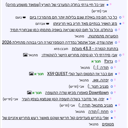
☼
●
אני כל חיי גרתי בחלק המערבי של הארץ (שמאוד מושפע מהים)
אבי (חריש)
☼
o
כל כך חם פה באילת שגם בלילות יותר חם מהמרכז ביום
נועם
☼
●
מזג האוויר בנתיים מאד חריג באי חריגיותו
אברהם
☼
o
בהחלט. וכל גל חום קטן שנראה באופק מתמתן כמו שבחורף תמיד
הסערות מתמתנות.
מתנאל
☼
o
אתה צודק, אבל אתמול נמדדה הטמפרטורה הכי גבוהה מתחילת 2026
בתחנת קטורה - 43.3 מעלות
חובבן מזא
☼
o
אבי, סידרתי לך קו טיסה מחריש היישר להוקאידו:
מתנאל
☼
o
גדול!!
חנוך א
☼
o
תודה :) :)
מתנאל
☼
●
אם כבר אז המטוס העל קולי X59 QUEST
חנוך א
☼
o
יפהה. וואו.
מתנאל
☼
o
מגניב חנוך :)
אבי (חריש)
☼
o
Downtown סאפורו מכיוון שדה התעופה
חנוך א
☼
●
יפה, אך מדובר בשדה תעופה קטן שנמצא בצפון העיר
אבי (חריש)
☼
●
מגניב מתנאל, תודה :)
אבי (חריש)
☼
o
חחח :) תודה
מתנאל
☼
●
אולי בחריש מעדיפים קול חרישי ושקט מאשר רעש מחריש אזניים של
מטוסים
מתנאל