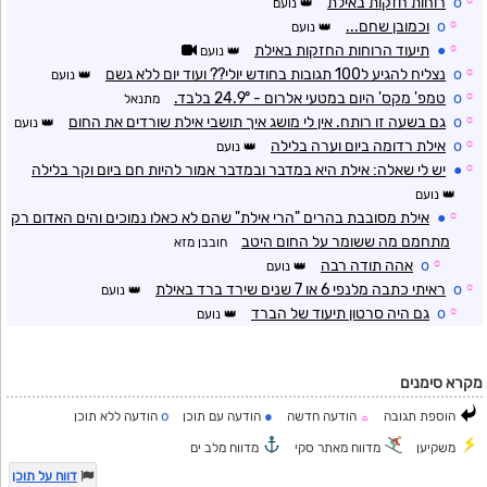
☼
o
רוחות חזקות באילת
נועם
☼
o
וכמובן שחם...
נועם
☼
●
תיעוד הרוחות החזקות באילת
נועם
☼
o
נצליח להגיע ל100 תגובות בחודש יולי?? ועוד יום ללא גשם
נועם
☼
o
טמפ' מקס' היום במטעי אלרום - 24.9° בלבד.
מתנאל
☼
o
גם בשעה זו רותח. אין לי מושג איך תושבי אילת שורדים את החום
נועם
☼
o
אילת רדומה ביום וערה בלילה
נועם
☼
●
יש לי שאלה: אילת היא במדבר ובמדבר אמור להיות חם ביום וקר בלילה
נועם
☼
●
אילת מסובבת בהרים "הרי אילת" שהם לא כאלו נמוכים והים האדום רק
מתחמם מה ששומר על החום היטב
חובבן מזא
☼
o
אהה תודה רבה
נועם
☼
o
ראיתי כתבה מלנפי 6 או 7 שנים שירד ברד באילת
נועם
☼
o
גם היה סרטון תיעוד של הברד
נועם
מקרא סימנים
o
●
הוספת תגובה
הודעה חדשה
הודעה עם תוכן
הודעה ללא תוכן
☼
משקיען
מדווח מאתר סקי
מדווח מלב ים
דווח על תוכן