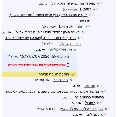
☼
●
מאידך אתה מגיע עד הוקאידו :)
מתנאל
☼
●
כמובן :)
אבי (חריש)
☼
o
ביקרת את כל הארץ חוץ מבית שמש :( סתם צוחק איתך
נועם
☼
●
חחח... אל תדאג!
אבי (חריש)
☼
o
באיזה תיכון למדת? היית גר פעם בבית שמש?
נועם
☼
●
מעדיף לא לענות על זה (שאלה קצת אישית בשביל
הפורום הזה) :)
אבי (חריש)
o
אה, אוקיי סליחה
נועם
מיקום:
אילת
07/07/2026 16:19
17
נשלח מאפליקציית מזג אוויר לאנדרואיד ולאייפון
הוספת תגובה מהירה
☼
o
הכל טוב :)
אבי (חריש)
☼
o
חחחח:)
נועם
☼
●
בנתניה אני גר, בבאר שבע אני עובד, הפנימייה בבית שאן, ואני כעת
בחופשה בראש פינה
מתנאל
☼
o
כמובן:)
נועם
☼
o
צריך להציע לו להגיע לבית שאן
אלכס גרנשטיין
☼
o
למה לא:)
נועם