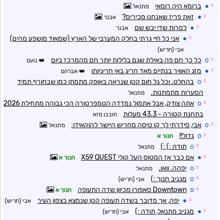
☼
●
ברומא היה רומאי
מתנאל
☼
●
זאת פריז שאנחנו מכירים?
אבנר
☼
●
למרות שדי יבש שם
אבנר
☼
●
אני כל חיי גרתי בחלק המערבי של הארץ (שמאוד מושפע מהים)
אבי (חריש)
☼
o
כל כך חם פה באילת שגם בלילות יותר חם מהמרכז ביום
נועם
☼
●
מזג האוויר בנתיים מאד חריג באי חריגיותו
אברהם
☼
o
בהחלט. וכל גל חום קטן שנראה באופק מתמתן כמו שבחורף תמיד
הסערות מתמתנות.
מתנאל
☼
o
אתה צודק, אבל אתמול נמדדה הטמפרטורה הכי גבוהה מתחילת 2026
בתחנת קטורה - 43.3 מעלות
חובבן מזא
☼
o
אבי, סידרתי לך קו טיסה מחריש היישר להוקאידו:
מתנאל
☼
o
גדול!!
חנוך א
☼
o
תודה :) :)
מתנאל
☼
●
אם כבר אז המטוס העל קולי X59 QUEST
חנוך א
☼
o
יפהה. וואו.
מתנאל
☼
o
מגניב חנוך :)
אבי (חריש)
☼
o
Downtown סאפורו מכיוון שדה התעופה
חנוך א
☼
●
יפה, אך מדובר בשדה תעופה קטן שנמצא בצפון העיר
אבי (חריש)
☼
●
מגניב מתנאל, תודה :)
אבי (חריש)