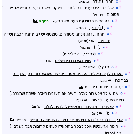
☼
o
חחח :) תודה
מתנאל
☼
●
אולי בחריש מעדיפים קול חרישי ושקט מאשר רעש מחריש אזניים של
מטוסים
מתנאל
☼
●
זה מטוס חדיש עם מעט מאוד רעש
חנוך א
☼
o
:) :) חזק!
מתנאל
☼
●
חחח... זהו, אנחנו מסודרים. סופסוף יש לנו תחנת רכבת ושדה
תעופה.
אבי (חריש)
:) :)
●
☼
מתנאל
☼
o
לגמרי :)
אבי (חריש)
☼
●
אוויר משובח בירושלים
אבנר
☼
o
חזק :)
אבי (חריש)
☼
o
מעונן חלקית באילת. העננים מסתירים את השמש ורוחות כך שקריר
בבריכה
נועם
☼
●
עננות מפותחת בים
גל
☼
o
אם יש לך אפשרות לצלם ורואים את העננים האלה אשמח שתצלם:)
סתם מתעניין לראות
נועם
☼
●
לצערי הייתי בעבודה ולא יצא לי לצאת לצלם
גל
:(
●
☼
נועם
☼
o
אבי, שים לב לשלט החדש שהוצב בשדה התעופה בחריש:
מתנאל
☼
●
הופה! אז עכשיו אוכל לבקר בהוקאידו לעתים קרובות מבלי לשלם :)
אבי (חריש)