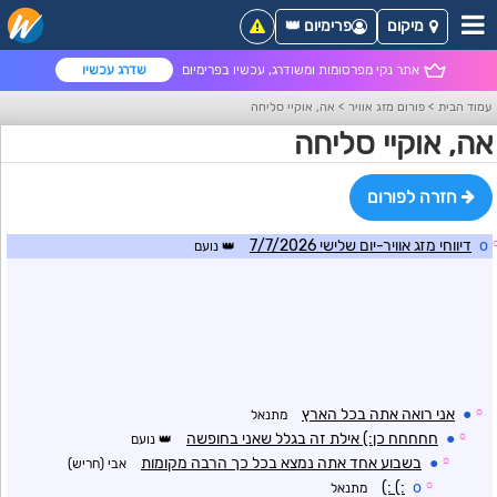
מיקום
פרימיום 👑
אתר נקי מפרסומות ומשודרג, עכשיו בפרימיום
שדרג עכשיו
עמוד הבית
>
פורום מזג אוויר
>
אה, אוקיי סליחה
אה, אוקיי סליחה
חזרה לפורום
o
דיווחי מזג אוויר-יום שלישי 7/7/2026
נועם
☼
●
אני רואה אתה בכל הארץ
מתנאל
☼
●
חחחחח כן:) אילת זה בגלל שאני בחופשה
נועם
☼
●
בשבוע אחד אתה נמצא בכל כך הרבה מקומות
אבי (חריש)
:) :)
o
☼
מתנאל