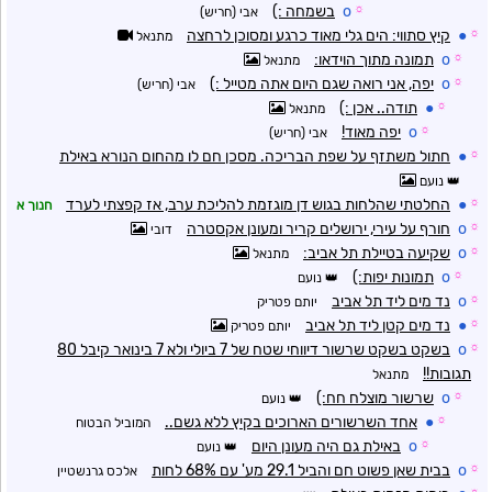
☼
o
בשמחה :)
אבי (חריש)
☼
●
קיץ סתווי: הים גלי מאוד כרגע ומסוכן לרחצה
מתנאל
☼
o
תמונה מתוך הוידאו:
מתנאל
☼
o
יפה, אני רואה שגם היום אתה מטייל :)
אבי (חריש)
☼
●
תודה.. אכן :)
מתנאל
☼
o
יפה מאוד!
אבי (חריש)
☼
●
חתול משתזף על שפת הבריכה. מסכן חם לו מהחום הנורא באילת
נועם
☼
●
החלטתי שהלחות בגוש דן מוגזמת להליכת ערב, אז קפצתי לערד
חנוך א
☼
o
חורף על עירי, ירושלים קריר ומעונן אקסטרה
דובי
☼
o
שקיעה בטיילת תל אביב:
מתנאל
☼
o
תמונות יפות:)
נועם
☼
o
נד מים ליד תל אביב
יותם פטריק
☼
●
נד מים קטן ליד תל אביב
יותם פטריק
☼
o
בשקט בשקט שרשור דיווחי שטח של 7 ביולי ולא 7 בינואר קיבל 80
תגובות!!
מתנאל
☼
o
שרשור מוצלח חח:)
נועם
☼
●
אחד השרשורים הארוכים בקיץ ללא גשם..
המוביל הבטוח
☼
o
באילת גם היה מעונן היום
נועם
☼
o
בבית שאן פשוט חם והביל 29.1 מע' עם 68% לחות
אלכס גרנשטיין