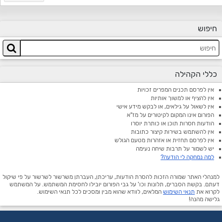
חיפוש
כללי הקהילה
אין לפרסם תכנים המפרים זכויות
אין להציף או למשוך אותיות
אין לשאול על גילאים, או לבקש מידע אישי
הפורום אינו המקום לקיטורים על מז"א
הודעות חסרות תוכן או כותרת יוסרו
אין להשתמש בשירות קיצור כתובות
אין לפרסם תחזית או אזהרות מטעם הגולש
יש לשמור על תרבות שיחה נעימה
למה נמחקה לי הודעה?
למנהלי האתר שמורה הזכות להסרת הודעות, עריכתן, העברתן משרשור לשרשור על פי שיקול
דעתם. בקשת הסברים, תלונות וכו' על גבי הפורום יובילו לחסימת המשתמש. על המשתמש
לקרוא את
תנאי השימוש
המלאים, לוודא שהוא מבין ומסכים לכל תנאי השימוש.
גלישה מהנה!