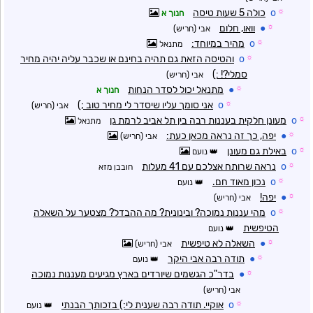
☼
o
כולה 5 שעות טיסה
חנוך א
☼
●
וואו, חלום
אבי (חריש)
☼
o
מהיר במיוחד:
מתנאל
☼
o
והטיסה הזאת גם תהיה בחינם או שכבר עליה יהיה מחיר
סמלי?! :)
אבי (חריש)
☼
●
מתנאל יכול לסדר הנחות
חנוך א
☼
o
אני סומך עליו שיסדר לי מחיר טוב ;)
אבי (חריש)
☼
o
מעונן חלקית בעננות רבה בין תל אביב לרמת גן
מתנאל
☼
●
יפה, כך זה נראה מכאן כעת:
אבי (חריש)
☼
o
באילת גם מעונן
נועם
☼
o
נראה שרותח אצלכם עם 41 מעלות
חובבן מזא
☼
o
נכון מאוד חם.
נועם
☼
●
יפה!
אבי (חריש)
☼
o
מהי עננות נמוכה? ובינונית? מה ההבדל? מצטער על השאלה
הטיפשית
נועם
☼
●
השאלה לא טיפשית
אבי (חריש)
☼
●
תודה רבה אבי היקר
נועם
☼
●
בדר"כ הגשמים שיורדים בארץ מגיעים מעננות נמוכה
אבי (חריש)
☼
o
אוקיי. תודה רבה שענית לי:) בזכותך הבנתי
נועם