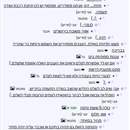
☼
●
חחח... זהו, אנחנו מסודרים. סופסוף יש לנו תחנת רכבת ושדה
תעופה.
אבי (חריש)
:) :)
●
☼
מתנאל
☼
o
לגמרי :)
אבי (חריש)
☼
●
אוויר משובח בירושלים
אבנר
☼
o
חזק :)
אבי (חריש)
☼
o
מעונן חלקית באילת. העננים מסתירים את השמש ורוחות כך שקריר
בבריכה
נועם
☼
●
עננות מפותחת בים
גל
☼
o
אם יש לך אפשרות לצלם ורואים את העננים האלה אשמח שתצלם:)
סתם מתעניין לראות
נועם
☼
●
לצערי הייתי בעבודה ולא יצא לי לצאת לצלם
גל
:(
●
☼
נועם
☼
o
אבי, שים לב לשלט החדש שהוצב בשדה התעופה בחריש:
מתנאל
☼
●
הופה! אז עכשיו אוכל לבקר בהוקאידו לעתים קרובות מבלי לשלם :)
אבי (חריש)
☼
o
כולה 5 שעות טיסה
חנוך א
☼
●
וואו, חלום
אבי (חריש)
☼
o
מהיר במיוחד:
מתנאל
☼
o
והטיסה הזאת גם תהיה בחינם או שכבר עליה יהיה מחיר