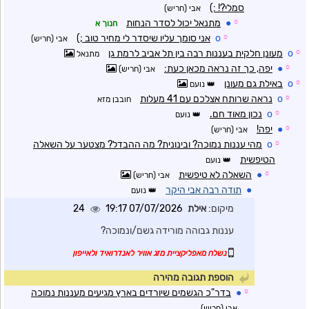
סמלי?! :)
אבי (חריש)
☼
●
מתנאל יכול לסדר הנחות
חנוך א
☼
o
אני סומך עליו שיסדר לי מחיר טוב ;)
אבי (חריש)
☼
o
מעונן חלקית בעננות רבה בין תל אביב לרמת גן
מתנאל
☼
●
יפה, כך זה נראה מכאן כעת:
אבי (חריש)
☼
o
באילת גם מעונן
נועם
☼
o
נראה שרותח אצלכם עם 41 מעלות
חובבן מזא
☼
o
נכון מאוד חם.
נועם
☼
●
יפה!
אבי (חריש)
☼
o
מהי עננות נמוכה? ובינונית? מה ההבדל? מצטער על השאלה
הטיפשית
נועם
☼
●
השאלה לא טיפשית
אבי (חריש)
●
תודה רבה אבי היקר
נועם
מיקום:
אילת
07/07/2026 19:17
24
עננות גבוהה מורידה גשם/ונמוכה?
נשלח מאפליקציית מזג אוויר לאנדרואיד ולאייפון
הוספת תגובה מהירה
☼
●
בדר"כ הגשמים שיורדים בארץ מגיעים מעננות נמוכה
אבי (חריש)