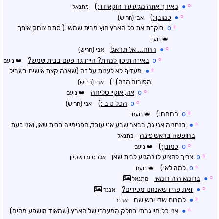
☼
●
מאידך אתה מגיע עד הוקאידו :)
מתנאל
☼
●
כמובן :)
אבי (חריש)
☼
o
ביקרת את כל הארץ חוץ מבית שמש :( סתם צוחק איתך
נועם
☼
●
חחח... אל תדאג!
אבי (חריש)
☼
o
באיזה תיכון למדת? היית גר פעם בבית שמש?
נועם
☼
●
מעדיף לא לענות על זה (שאלה קצת אישית בשביל
הפורום הזה) :)
אבי (חריש)
☼
o
אה, אוקיי סליחה
נועם
☼
o
הכל טוב :)
אבי (חריש)
☼
o
חחחח:)
נועם
☼
●
בנתניה אני גר, בבאר שבע אני עובד, הפנימייה בבית שאן, ואני כעת
בחופשה בראש פינה
מתנאל
☼
o
כמובן:)
נועם
☼
o
צריך להציע לו להגיע לבית שאן
אלכס גרנשטיין
☼
o
למה לא:)
נועם
☼
●
ברומא היה רומאי
מתנאל
☼
●
זאת פריז שאנחנו מכירים?
אבנר
☼
●
למרות שדי יבש שם
אבנר
☼
●
אני כל חיי גרתי בחלק המערבי של הארץ (שמאוד מושפע מהים)