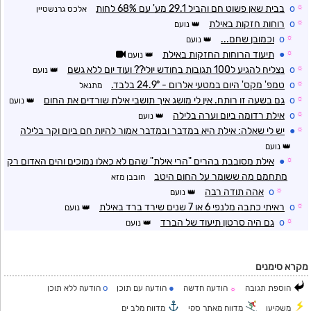
☼
o
בבית שאן פשוט חם והביל 29.1 מע' עם 68% לחות
אלכס גרנשטיין
☼
o
רוחות חזקות באילת
נועם
☼
o
וכמובן שחם...
נועם
☼
●
תיעוד הרוחות החזקות באילת
נועם
☼
o
נצליח להגיע ל100 תגובות בחודש יולי?? ועוד יום ללא גשם
נועם
☼
o
טמפ' מקס' היום במטעי אלרום - 24.9° בלבד.
מתנאל
☼
o
גם בשעה זו רותח. אין לי מושג איך תושבי אילת שורדים את החום
נועם
☼
o
אילת רדומה ביום וערה בלילה
נועם
☼
●
יש לי שאלה: אילת היא במדבר ובמדבר אמור להיות חם ביום וקר בלילה
נועם
☼
●
אילת מסובבת בהרים "הרי אילת" שהם לא כאלו נמוכים והים האדום רק
מתחמם מה ששומר על החום היטב
חובבן מזא
☼
o
אהה תודה רבה
נועם
☼
o
ראיתי כתבה מלנפי 6 או 7 שנים שירד ברד באילת
נועם
☼
o
גם היה סרטון תיעוד של הברד
נועם
מקרא סימנים
o
●
הוספת תגובה
הודעה חדשה
הודעה עם תוכן
הודעה ללא תוכן
☼
משקיען
מדווח מאתר סקי
מדווח מלב ים