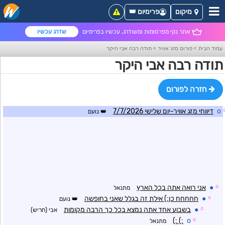
מיקום
פרימיום 👑
אתר נקי מפרסומות ומשודרג, עכשיו בפרימיום
שדרג עכשיו
עמוד הבית
>
פורום מזג אוויר
>
תודה רבה אבי היקר
תודה רבה אבי היקר
חזרה לפורום
o
דיווחי מזג אוויר-יום שלישי 7/7/2026
נועם
☼
●
אני רואה אתה בכל הארץ
מתנאל
☼
●
חחחחח כן:) אילת זה בגלל שאני בחופשה
נועם
☼
●
בשבוע אחד אתה נמצא בכל כך הרבה מקומות
אבי (חריש)
:) :)
o
☼
מתנאל