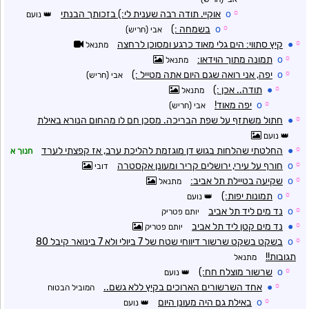
☼
o
אוקיי. תודה רבה שענית לי:) בזכותך הבנתי
נועם
☼
o
בשמחה :)
אבי (חריש)
☼
●
קיץ סתווי: הים גלי מאוד כרגע ומסוכן לרחצה
מתנאל
☼
o
תמונה מתוך הוידאו:
מתנאל
☼
o
יפה, אני רואה שגם היום אתה מטייל :)
אבי (חריש)
☼
●
תודה.. אכן :)
מתנאל
☼
o
יפה מאוד!
אבי (חריש)
☼
●
חתול משתזף על שפת הבריכה. מסכן חם לו מהחום הנורא באילת
נועם
☼
●
החלטתי שהלחות בגוש דן מוגזמת להליכת ערב, אז קפצתי לערד
חנוך א
☼
o
חורף על עירי, ירושלים קריר ומעונן אקסטרה
דובי
☼
o
שקיעה בטיילת תל אביב:
מתנאל
☼
o
תמונות יפות:)
נועם
☼
o
נד מים ליד תל אביב
יותם פטריק
☼
●
נד מים קטן ליד תל אביב
יותם פטריק
☼
o
בשקט בשקט שרשור דיווחי שטח של 7 ביולי ולא 7 בינואר קיבל 80
תגובות!!
מתנאל
☼
o
שרשור מוצלח חח:)
נועם
☼
●
אחד השרשורים הארוכים בקיץ ללא גשם..
המוביל הבטוח
☼
o
באילת גם היה מעונן היום
נועם