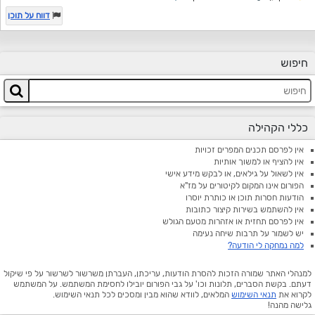
דווח על תוכן
חיפוש
כללי הקהילה
אין לפרסם תכנים המפרים זכויות
אין להציף או למשוך אותיות
אין לשאול על גילאים, או לבקש מידע אישי
הפורום אינו המקום לקיטורים על מז"א
הודעות חסרות תוכן או כותרת יוסרו
אין להשתמש בשירות קיצור כתובות
אין לפרסם תחזית או אזהרות מטעם הגולש
יש לשמור על תרבות שיחה נעימה
למה נמחקה לי הודעה?
למנהלי האתר שמורה הזכות להסרת הודעות, עריכתן, העברתן משרשור לשרשור על פי שיקול
דעתם. בקשת הסברים, תלונות וכו' על גבי הפורום יובילו לחסימת המשתמש. על המשתמש
לקרוא את
תנאי השימוש
המלאים, לוודא שהוא מבין ומסכים לכל תנאי השימוש.
גלישה מהנה!