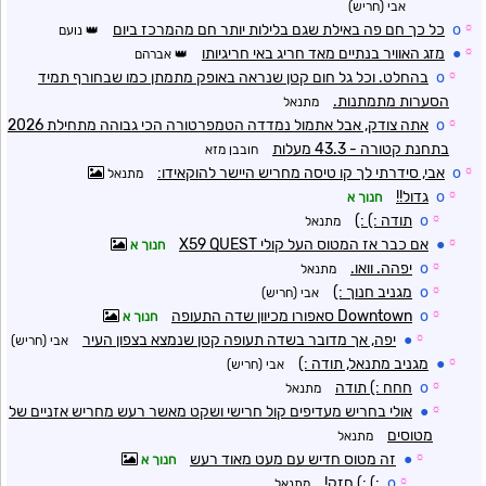
אבי (חריש)
☼
o
כל כך חם פה באילת שגם בלילות יותר חם מהמרכז ביום
נועם
☼
●
מזג האוויר בנתיים מאד חריג באי חריגיותו
אברהם
☼
o
בהחלט. וכל גל חום קטן שנראה באופק מתמתן כמו שבחורף תמיד
הסערות מתמתנות.
מתנאל
☼
o
אתה צודק, אבל אתמול נמדדה הטמפרטורה הכי גבוהה מתחילת 2026
בתחנת קטורה - 43.3 מעלות
חובבן מזא
☼
o
אבי, סידרתי לך קו טיסה מחריש היישר להוקאידו:
מתנאל
☼
o
גדול!!
חנוך א
☼
o
תודה :) :)
מתנאל
☼
●
אם כבר אז המטוס העל קולי X59 QUEST
חנוך א
☼
o
יפהה. וואו.
מתנאל
☼
o
מגניב חנוך :)
אבי (חריש)
☼
o
Downtown סאפורו מכיוון שדה התעופה
חנוך א
☼
●
יפה, אך מדובר בשדה תעופה קטן שנמצא בצפון העיר
אבי (חריש)
☼
●
מגניב מתנאל, תודה :)
אבי (חריש)
☼
o
חחח :) תודה
מתנאל
☼
●
אולי בחריש מעדיפים קול חרישי ושקט מאשר רעש מחריש אזניים של
מטוסים
מתנאל
☼
●
זה מטוס חדיש עם מעט מאוד רעש
חנוך א
☼
o
:) :) חזק!
מתנאל