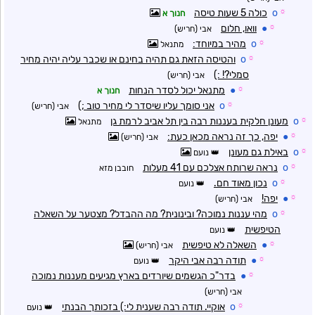
☼
o
כולה 5 שעות טיסה
חנוך א
☼
●
וואו, חלום
אבי (חריש)
☼
o
מהיר במיוחד:
מתנאל
☼
o
והטיסה הזאת גם תהיה בחינם או שכבר עליה יהיה מחיר
סמלי?! :)
אבי (חריש)
☼
●
מתנאל יכול לסדר הנחות
חנוך א
☼
o
אני סומך עליו שיסדר לי מחיר טוב ;)
אבי (חריש)
☼
o
מעונן חלקית בעננות רבה בין תל אביב לרמת גן
מתנאל
☼
●
יפה, כך זה נראה מכאן כעת:
אבי (חריש)
☼
o
באילת גם מעונן
נועם
☼
o
נראה שרותח אצלכם עם 41 מעלות
חובבן מזא
☼
o
נכון מאוד חם.
נועם
☼
●
יפה!
אבי (חריש)
☼
o
מהי עננות נמוכה? ובינונית? מה ההבדל? מצטער על השאלה
הטיפשית
נועם
☼
●
השאלה לא טיפשית
אבי (חריש)
☼
●
תודה רבה אבי היקר
נועם
☼
●
בדר"כ הגשמים שיורדים בארץ מגיעים מעננות נמוכה
אבי (חריש)
☼
o
אוקיי. תודה רבה שענית לי:) בזכותך הבנתי
נועם