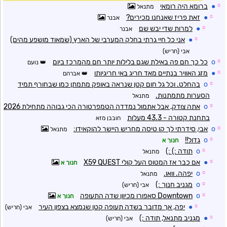
☼
●
ברומא היה רומאי
מתנאל
☼
●
זאת פריז שאנחנו מכירים?
אבנר
☼
●
למרות שדי יבש שם
אבנר
☼
●
אני כל חיי גרתי בחלק המערבי של הארץ (שמאוד מושפע מהים)
אבי (חריש)
☼
o
כל כך חם פה באילת שגם בלילות יותר חם מהמרכז ביום
נועם
☼
●
מזג האוויר בנתיים מאד חריג באי חריגיותו
אברהם
☼
o
בהחלט. וכל גל חום קטן שנראה באופק מתמתן כמו שבחורף תמיד
הסערות מתמתנות.
מתנאל
☼
o
אתה צודק, אבל אתמול נמדדה הטמפרטורה הכי גבוהה מתחילת 2026
בתחנת קטורה - 43.3 מעלות
חובבן מזא
☼
o
אבי, סידרתי לך קו טיסה מחריש היישר להוקאידו:
מתנאל
☼
o
גדול!!
חנוך א
☼
o
תודה :) :)
מתנאל
☼
●
אם כבר אז המטוס העל קולי X59 QUEST
חנוך א
☼
o
יפהה. וואו.
מתנאל
☼
o
מגניב חנוך :)
אבי (חריש)
☼
o
Downtown סאפורו מכיוון שדה התעופה
חנוך א
☼
●
יפה, אך מדובר בשדה תעופה קטן שנמצא בצפון העיר
אבי (חריש)
☼
●
מגניב מתנאל, תודה :)
אבי (חריש)