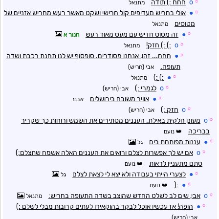
☼
o
חחח :) תודה
מתנאל
☼
●
אולי בחריש מעדיפים קול חרישי ושקט מאשר רעש מחריש אזניים של
מטוסים
מתנאל
☼
●
זה מטוס חדיש עם מעט מאוד רעש
חנוך א
☼
o
:) :) חזק!
מתנאל
☼
●
חחח... זהו, אנחנו מסודרים. סופסוף יש לנו תחנת רכבת ושדה
תעופה.
אבי (חריש)
:) :)
●
☼
מתנאל
☼
o
לגמרי :)
אבי (חריש)
☼
●
אוויר משובח בירושלים
אבנר
☼
o
חזק :)
אבי (חריש)
☼
o
מעונן חלקית באילת. העננים מסתירים את השמש ורוחות כך שקריר
בבריכה
נועם
☼
●
עננות מפותחת בים
גל
☼
o
אם יש לך אפשרות לצלם ורואים את העננים האלה אשמח שתצלם:)
סתם מתעניין לראות
נועם
☼
●
לצערי הייתי בעבודה ולא יצא לי לצאת לצלם
גל
:(
●
☼
נועם
☼
o
אבי, שים לב לשלט החדש שהוצב בשדה התעופה בחריש:
מתנאל
☼
●
הופה! אז עכשיו אוכל לבקר בהוקאידו לעתים קרובות מבלי לשלם :)
אבי (חריש)