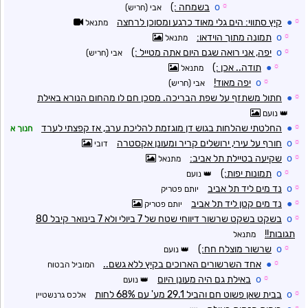
☼
o
בשמחה :)
אבי (חריש)
☼
●
קיץ סתווי: הים גלי מאוד כרגע ומסוכן לרחצה
מתנאל
☼
o
תמונה מתוך הוידאו:
מתנאל
☼
o
יפה, אני רואה שגם היום אתה מטייל :)
אבי (חריש)
☼
●
תודה.. אכן :)
מתנאל
☼
o
יפה מאוד!
אבי (חריש)
☼
●
חתול משתזף על שפת הבריכה. מסכן חם לו מהחום הנורא באילת
נועם
☼
●
החלטתי שהלחות בגוש דן מוגזמת להליכת ערב, אז קפצתי לערד
חנוך א
☼
o
חורף על עירי, ירושלים קריר ומעונן אקסטרה
דובי
☼
o
שקיעה בטיילת תל אביב:
מתנאל
☼
o
תמונות יפות:)
נועם
☼
o
נד מים ליד תל אביב
יותם פטריק
☼
●
נד מים קטן ליד תל אביב
יותם פטריק
☼
o
בשקט בשקט שרשור דיווחי שטח של 7 ביולי ולא 7 בינואר קיבל 80
תגובות!!
מתנאל
☼
o
שרשור מוצלח חח:)
נועם
☼
●
אחד השרשורים הארוכים בקיץ ללא גשם..
המוביל הבטוח
☼
o
באילת גם היה מעונן היום
נועם
☼
o
בבית שאן פשוט חם והביל 29.1 מע' עם 68% לחות
אלכס גרנשטיין