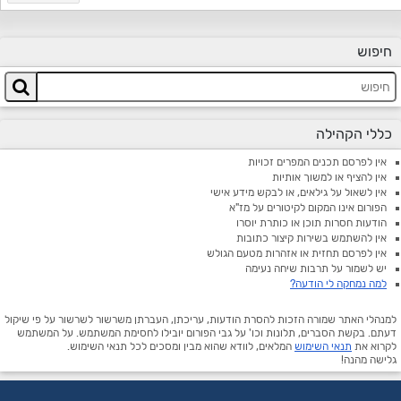
חיפוש
כללי הקהילה
אין לפרסם תכנים המפרים זכויות
אין להציף או למשוך אותיות
אין לשאול על גילאים, או לבקש מידע אישי
הפורום אינו המקום לקיטורים על מז"א
הודעות חסרות תוכן או כותרת יוסרו
אין להשתמש בשירות קיצור כתובות
אין לפרסם תחזית או אזהרות מטעם הגולש
יש לשמור על תרבות שיחה נעימה
למה נמחקה לי הודעה?
למנהלי האתר שמורה הזכות להסרת הודעות, עריכתן, העברתן משרשור לשרשור על פי שיקול
דעתם. בקשת הסברים, תלונות וכו' על גבי הפורום יובילו לחסימת המשתמש. על המשתמש
לקרוא את
תנאי השימוש
המלאים, לוודא שהוא מבין ומסכים לכל תנאי השימוש.
גלישה מהנה!