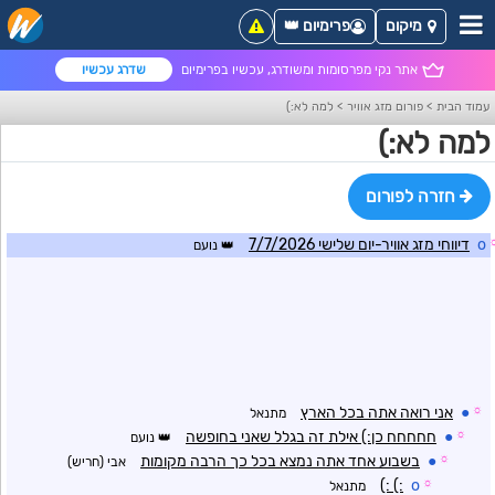
מיקום
פרימיום 👑
אתר נקי מפרסומות ומשודרג, עכשיו בפרימיום
שדרג עכשיו
עמוד הבית
>
פורום מזג אוויר
>
למה לא:)
למה לא:)
חזרה לפורום
o
דיווחי מזג אוויר-יום שלישי 7/7/2026
נועם
☼
●
אני רואה אתה בכל הארץ
מתנאל
☼
●
חחחחח כן:) אילת זה בגלל שאני בחופשה
נועם
☼
●
בשבוע אחד אתה נמצא בכל כך הרבה מקומות
אבי (חריש)
:) :)
o
☼
מתנאל