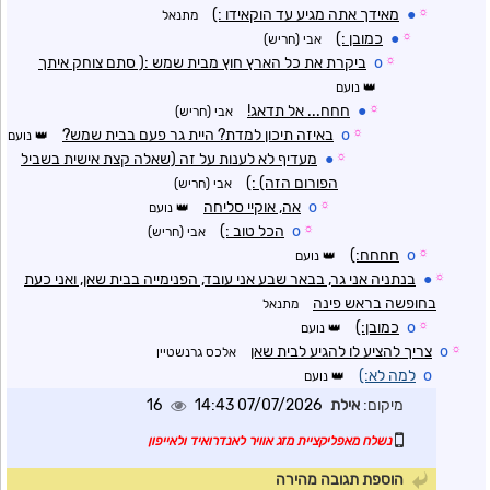
☼
●
מאידך אתה מגיע עד הוקאידו :)
מתנאל
☼
●
כמובן :)
אבי (חריש)
☼
o
ביקרת את כל הארץ חוץ מבית שמש :( סתם צוחק איתך
נועם
☼
●
חחח... אל תדאג!
אבי (חריש)
☼
o
באיזה תיכון למדת? היית גר פעם בבית שמש?
נועם
☼
●
מעדיף לא לענות על זה (שאלה קצת אישית בשביל
הפורום הזה) :)
אבי (חריש)
☼
o
אה, אוקיי סליחה
נועם
☼
o
הכל טוב :)
אבי (חריש)
☼
o
חחחח:)
נועם
☼
●
בנתניה אני גר, בבאר שבע אני עובד, הפנימייה בבית שאן, ואני כעת
בחופשה בראש פינה
מתנאל
☼
o
כמובן:)
נועם
☼
o
צריך להציע לו להגיע לבית שאן
אלכס גרנשטיין
o
למה לא:)
נועם
מיקום:
אילת
07/07/2026 14:43
16
נשלח מאפליקציית מזג אוויר לאנדרואיד ולאייפון
הוספת תגובה מהירה