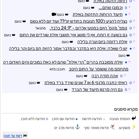
☼
o
רוחות חזקות באילת
נועם
☼
o
וכמובן שחם...
נועם
☼
●
תיעוד הרוחות החזקות באילת
נועם
☼
o
נצליח להגיע ל100 תגובות בחודש יולי?? ועוד יום ללא גשם
נועם
☼
o
טמפ' מקס' היום במטעי אלרום - 24.9° בלבד.
מתנאל
☼
o
גם בשעה זו רותח. אין לי מושג איך תושבי אילת שורדים את החום
נועם
☼
o
אילת רדומה ביום וערה בלילה
נועם
☼
●
יש לי שאלה: אילת היא במדבר ובמדבר אמור להיות חם ביום וקר בלילה
נועם
☼
●
אילת מסובבת בהרים "הרי אילת" שהם לא כאלו נמוכים והים האדום רק
מתחמם מה ששומר על החום היטב
חובבן מזא
☼
o
אהה תודה רבה
נועם
☼
o
ראיתי כתבה מלנפי 6 או 7 שנים שירד ברד באילת
נועם
☼
o
גם היה סרטון תיעוד של הברד
נועם
מקרא סימנים
o
●
הוספת תגובה
הודעה חדשה
הודעה עם תוכן
הודעה ללא תוכן
☼
משקיען
מדווח מאתר סקי
מדווח מלב ים
דווח על תוכן