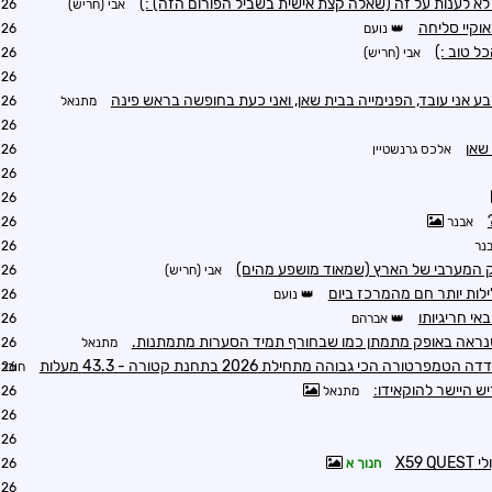
לא לענות על זה (שאלה קצת אישית בשביל הפורום הזה) :)
אבי (חריש)
6:11
אוקיי סליחה
נועם
6:19
ל טוב :)
אבי (חריש)
6:22
1:23
בע אני עובד, הפנימייה בבית שאן, ואני כעת בחופשה בראש פינה
מתנאל
1:19
1:24
 שאן
אלכס גרנשטיין
1:33
4:43
0:28
אבנר
7:53
נר
8:31
לק המערבי של הארץ (שמאוד מושפע מהים)
אבי (חריש)
9:28
לות יותר חם מהמרכז ביום
נועם
1:24
אי חריגיותו
אברהם
1:32
שנראה באופק מתמתן כמו שבחורף תמיד הסערות מתמתנות.
מתנאל
1:37
רה הכי גבוהה מתחילת 2026 בתחנת קטורה - 43.3 מעלות
חובבן
2:31
ש היישר להוקאידו:
מתנאל
1:51
2:01
2:13
X59
חנוך א
2:08
2:13