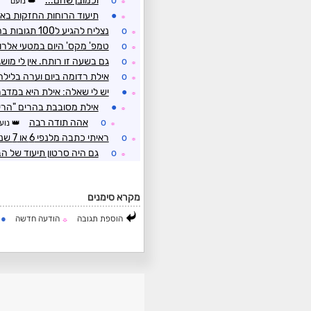
o
וכמובן שחם...
נועם
☼
●
תיעוד הרוחות החזקות באי
☼
o
נצליח להגיע ל100 תגובות בחודש יולי?? ועוד יום ללא גשם
☼
o
טמפ' מקס' היום במטעי אלרום - 24.9° 
☼
o
גם בשעה זו רותח. אין לי מוש
☼
o
אילת רדומה ביום וערה בלילה
☼
●
יש לי שאלה: אילת היא במדבר
☼
●
אילת מסובבת בהרים "הרי
☼
o
אהה תודה רבה
נוע
☼
o
ראיתי כתבה מלנפי 6 או 7 שנים שירד ברד באילת
☼
o
גם היה סרטון תיעוד של ה
☼
מקרא סימנים
●
הוספת תגובה
הודעה חדשה
ה
☼