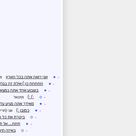
●
אני רואה אתה בכל הארץ
מ
☼
●
חחחחח כן:) אילת זה בגל
☼
●
בשבוע אחד אתה נמצא 
☼
:) :)
o
מתנאל
☼
●
מאידך אתה מגיע עד ה
☼
●
כמובן :)
אבי (חרי
☼
o
ביקרת את כל ה
☼
●
חחח... אל ת
☼
o
באיזה תיכ
☼