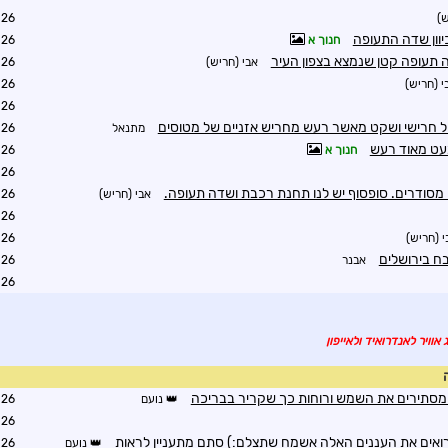
ש)
2:13
חנוך א
2:15
 תעופה קטן שנמצא בצפון העיר
אבי (חריש)
2:49
י (חריש)
2:12
2:13
ול חרישי ושקט מאשר רעש מחריש אזניים של מטוסים
מתנאל
2:16
עט מאוד רעש
חנוך א
2:27
2:38
ו מסודרים. סופסוף יש לנו תחנת רכבת ושדה תעופה.
אבי (חריש)
2:44
2:52
י (חריש)
2:56
בח בירושלים
אבנר
3:43
2:42
אוויר לאנדרואיד ולאייפון
 מסתירים את השמש ורוחות כך שקריר בבריכה
נועם
4:44
5:16
רואים את העננים האלה אשמח שתצלם:) סתם מתעניין לראות
נועם
5:19