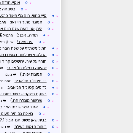
o
אוקיי. תודה 
☼
o
בשמחה :)
☼
●
קיץ סתווי: הים גלי מאוד כרג
☼
o
תמונה מתוך הוידאו:
מתנ
☼
o
יפה, אני רואה שגם היום את
☼
●
תודה.. אכן :)
מתנאל
☼
o
יפה מאוד!
אבי (חריש
☼
●
חתול משתזף על שפת הבריכה
☼
●
החלטתי שהלחות בגוש דן מוג
☼
o
חורף על עירי, ירושלים קריר 
☼
o
שקיעה בטיילת תל אביב:
מת
☼
o
תמונות יפות:)
נועם
☼
o
נד מים ליד תל אביב
יותם פט
☼
●
נד מים קטן ליד תל אביב
יות
☼
o
בשקט בשקט שרשור דיווחי שטח של 7 ביולי ולא 7 בינואר ק
☼
o
שרשור מוצלח חח:)
נו
☼
●
אחד השרשורים הארוכים
☼
o
באילת גם היה מעונן 
☼
o
בבית שאן פשוט חם והביל 29.1 מע' עם 68% לחות
☼
o
רוחות חזקות באילת
נועם
☼