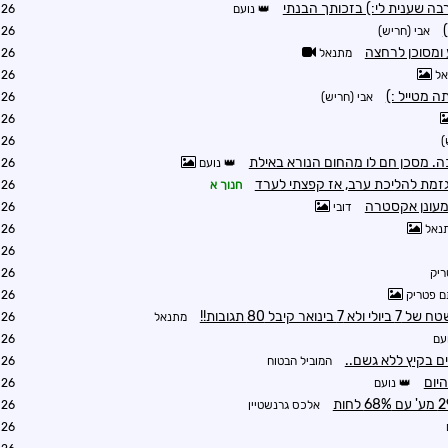
רבה שענית לי:) בזכותך הבנתי
נועם
9:21
אבי (חריש)
9:22
ע ומסוכן לרחצה
מתנאל
8:48
אל
8:49
ה מטייל :)
אבי (חריש)
9:30
9:34
)
9:51
. מסכן חם לו מהחום הנורא באילת
נועם
9:33
זמת להליכת ערב, אז קפצתי לערד
חנוך א
9:33
ומעונן אקסטרה
דובי
9:38
נאל
9:39
0:03
ריק
0:48
ם פטריק
1:05
יבל 80 תגובות!!
מתנאל
1:15
עם
1:17
 בקיץ ללא גשם..
המוביל הבטוח
1:45
היום
נועם
1:49
אלכס גרנשטיין
2:18
2:24