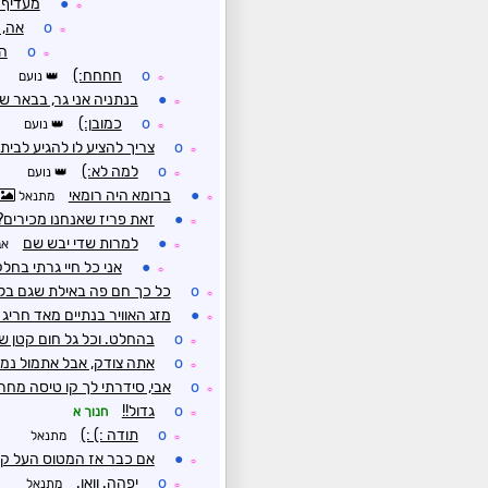
●
מעדיף 
☼
o
אה, 
☼
o
הכ
☼
o
חחחח:)
נועם
☼
●
בנתניה אני גר, בבאר ש
☼
o
כמובן:)
נועם
☼
o
צריך להציע לו להגיע לבית
☼
o
למה לא:)
נועם
☼
●
ברומא היה רומאי
מתנאל
☼
●
זאת פריז שאנחנו מכירים?
☼
●
למרות שדי יבש שם
אב
☼
●
אני כל חיי גרתי בח
☼
o
כל כך חם פה באילת שגם בלי
☼
●
מזג האוויר בנתיים מאד חריג ב
☼
o
בהחלט. וכל גל חום קטן 
☼
o
אתה צודק, אבל אתמול נמדדה הטמפרטו
☼
o
אבי, סידרתי לך קו טיסה מחרי
☼
o
גדול!!
חנוך א
☼
o
תודה :) :)
מתנאל
☼
●
אם כבר אז המטוס העל קולי  QUEST
☼
o
יפהה. וואו.
מתנאל
☼