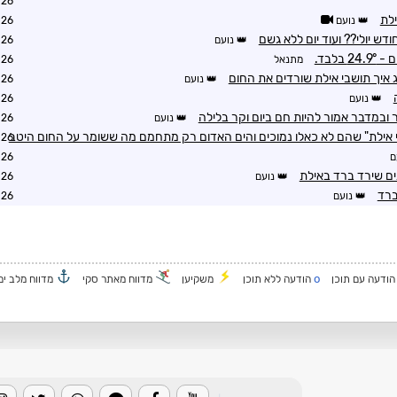
2:24
לת
נועם
2:31
נועם
2:25
בלבד.
מתנאל
3:02
ג איך תושבי אילת שורדים את החום
נועם
3:14
נועם
3:14
 ובמדבר אמור להיות חם ביום וקר בלילה
נועם
3:15
 אילת" שהם לא כאלו נמוכים והים האדום רק מתחמם מה ששומר על החום היטב
3:39
ם
3:41
נועם
3:41
ברד
נועם
3:41
o
ודעה עם תוכן
הודעה ללא תוכן
משקיען
מדווח מאתר סקי
מדווח מלב ים