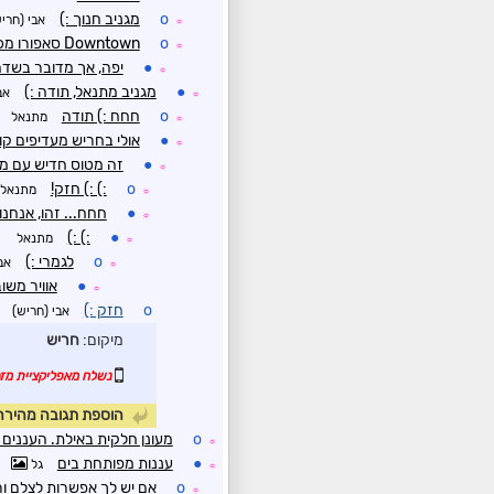
o
מגניב חנוך :)
אבי (חרי
☼
o
Downtown סאפורו מכיוון שדה התעופה
☼
●
יפה, אך מדובר בשדה
☼
●
מגניב מתנאל, תודה :)
אב
☼
o
חחח :) תודה
מתנאל
☼
●
אולי בחריש מעדיפים ק
☼
●
זה מטוס חדיש עם מ
☼
o
:) :) חזק!
מתנאל
☼
●
חחח... זהו, אנחנ
☼
:) :)
●
מתנאל
☼
o
לגמרי :)
אב
☼
●
אוויר משו
☼
o
חזק :)
אבי (חריש)
מיקום:
חריש
נשלח מאפליקציית מזג 
הוספת תגובה מהירה
o
מעונן חלקית באילת. העננים
☼
●
עננות מפותחת בים
גל
☼
o
אם יש לך אפשרות לצלם ו
☼