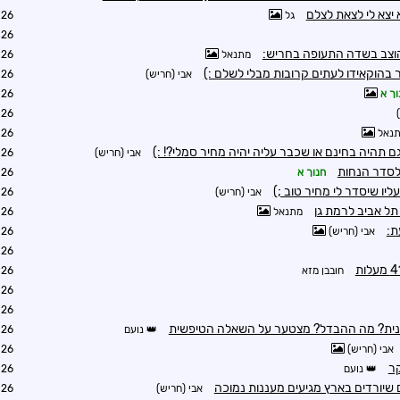
 יצא לי לצאת לצלם
גל
6:22
6:45
וצב בשדה התעופה בחריש:
מתנאל
5:24
 בהוקאידו לעתים קרובות מבלי לשלם :)
אבי (חריש)
6:09
וך א
6:27
6:37
נאל
6:51
 תהיה בחינם או שכבר עליה יהיה מחיר סמלי?! :)
אבי (חריש)
6:58
לסדר הנחות
חנוך א
9:32
ליו שיסדר לי מחיר טוב ;)
אבי (חריש)
9:52
תל אביב לרמת גן
מתנאל
6:55
ת:
אבי (חריש)
8:34
6:56
חובבן מזא
7:17
7:18
8:34
נונית? מה ההבדל? מצטער על השאלה הטיפשית
נועם
8:39
אבי (חריש)
9:16
קר
נועם
9:17
שיורדים בארץ מגיעים מעננות נמוכה
אבי (חריש)
9:20