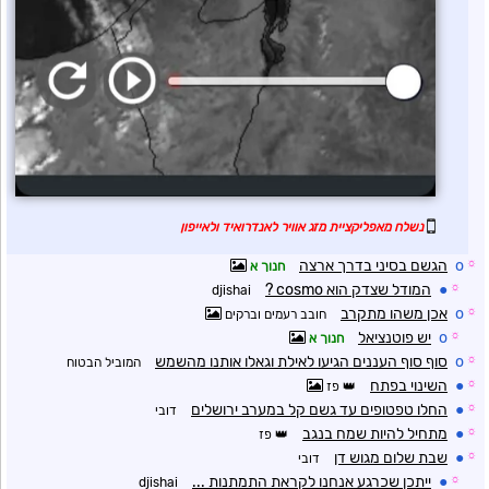
נשלח מאפליקציית מזג אוויר לאנדרואיד ולאייפון
☼
o
הגשם בסיני בדרך ארצה
חנוך א
☼
●
המודל שצדק הוא cosmo ?
djishai
☼
o
אכן משהו מתקרב
חובב רעמים וברקים
☼
o
יש פוטנציאל
חנוך א
☼
o
סוף סוף העננים הגיעו לאילת וגאלו אותנו מהשמש
המוביל הבטוח
☼
●
השינוי בפתח
פז
☼
●
החלו טפטופים עד גשם קל במערב ירושלים
דובי
☼
●
מתחיל להיות שמח בנגב
פז
☼
●
שבת שלום מגוש דן
דובי
☼
●
ייתכן שכרגע אנחנו לקראת התמתנות ...
djishai