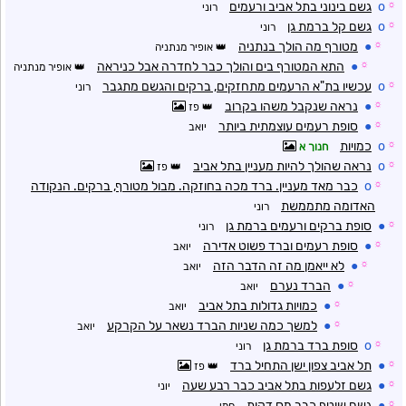
☼
o
גשם בינוני בתל אביב ורעמים
רוני
☼
o
גשם קל ברמת גן
רוני
☼
●
מטורף מה הולך בנתניה
אופיר מנתניה
☼
●
התא המטורף בים והולך כבר לחדרה אבל כניראה
אופיר מנתניה
☼
o
עכשיו בת"א הרעמים מתחזקים, ברקים והגשם מתגבר
רוני
☼
●
נראה שנקבל משהו בקרוב
פז
☼
●
סופת רעמים עוצמתית ביותר
יואב
☼
o
כמויות
חנוך א
☼
o
נראה שהולך להיות מעניין בתל אביב
פז
☼
o
כבר מאד מעניין. ברד מכה בחוזקה. מבול מטורף, ברקים. הנקודה
האדומה מתממשת
רוני
☼
●
סופת ברקים ורעמים ברמת גן
רוני
☼
●
סופת רעמים וברד פשוט אדירה
יואב
☼
●
לא ייאמן מה זה הדבר הזה
יואב
☼
●
הברד נערם
יואב
☼
●
כמויות גדולות בתל אביב
יואב
☼
●
למשך כמה שניות הברד נשאר על הקרקע
יואב
☼
o
סופת ברד ברמת גן
רוני
☼
●
תל אביב צפון ישן התחיל ברד
פז
☼
●
גשם זלעפות בתל אביב כבר רבע שעה
יוני
☼
●
גשם שוטף כבר מס דקות