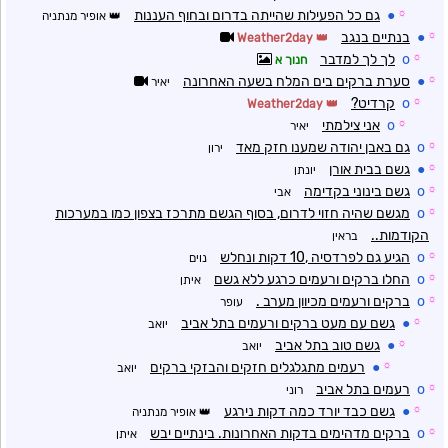
☼
●
גם כל הפעילות שהייתה בדרום ובחוף העננות
אופיר מנתניה
☼
●
בנתיים בנגב
Weather2day
☼
o
לך לך למדבר
חנוך א
☼
●
סערת ברקים בים המלח בשעה האחרונה
יאיר
☼
o
קרדיט?
Weather2day
☼
o
אני צילמתי
יאיר
☼
o
גם באבן יהודה שמענו חזק מאד
ירון
☼
●
גשם בבית אורן
יונתן
☼
o
גשם בינוני בקדימה
אבי
☼
o
מגשם שהיה חזוי לדרום, בסוף הגשם מתרכז בצפון כמו במערכות
הקודמות..
בראין
☼
o
הגיע גם לפרדסיה ,10 דקות ונחלש
נוים
☼
o
החלו ברקים ורעמים כרגע ללא גשם
איתן
☼
o
ברקים ורעמים מכיוון מערב .
עופר
☼
●
גשם עם מעט ברקים ורעמים בתל אביב
יואב
☼
●
גשם טוב בתל אביב
יואב
☼
●
רעמים מתגלגלים חזקים והבזקי ברקים
יואב
☼
o
רעמים בתל אביב
רוני
☼
●
גשם כבד יורד כמה דקות נירגע
אופיר מנתניה
☼
o
ברקים מדהימים בדקות האחרונות. בינתיים יבש
איתן