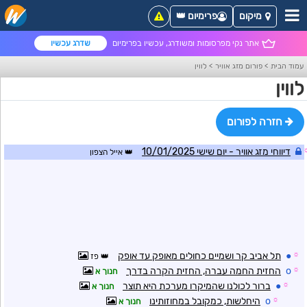
מיקום
פרימיום 👑
אתר נקי מפרסומות ומשודרג, עכשיו בפרימיום
שדרג עכשיו
עמוד הבית
>
פורום מזג אוויר
>
לווין
לווין
חזרה לפורום
דיווחי מזג אוויר - יום שישי 10/01/2025
אייל הצפון
☼
●
תל אביב קר ושמיים כחולים מאופק עד אופק
פז
☼
o
החזית החמה עברה, החזית הקרה בדרך
חנוך א
☼
●
ברור לכולנו שהמיקרו מערכת היא תוצר
חנוך א
☼
o
היחלשות, כמקובל במחוזותינו
חנוך א