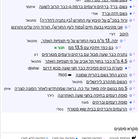
חמי
☼
●
גשם, ברד, ברקים ורעמים ברמת גן כבר קרוב לשעה
איתמר
☼
●
גשם חזק וברד
אודי
☼
o
ורוד במכ"ם על קיבוץ עין החורש (בין נתניה לחדרה)
מתנאל
☼
o
אני מקיבוץ גבעת חיים (צמוד לעין החורש). הורוד היה עלינו והורגש
היטב
דורי
☼
o
יפה. 13 מ"מ בעין החורש על פי תצפיות האתר.
מתנאל
☼
o
גם כפר ויתקין עם 13.5 ממ
חנוך א
☼
o
נתניה כבר שעה מבול עם ברקים ורעמים מטורפים
רון
☼
o
4.5 מ"מ כבר בחוף תל אביב על פי תצפיות האתר
מתנאל
☼
●
סערת ברקים פסיכית כבר חצי שעה מכוון דרום
djishai
☼
o
הרגע החל גשם בקרית שמונה
750D
☼
o
הגשם מתקרב לירושלים
מתנאל
☼
o
5 ממ בגשם יפה מאוד עד כה. נראה שמתחדש לאחר הפוגה קצרה
איתן
☼
o
סופת רעמים בחיפה בחצי שעה האחרונה
לילך
☼
●
סופת רעמים וברקים
מעוז
☼
o
הרעמים והברקים בבית שאן מטורף
נטלי
מקרא סימנים
o
●
הוספת תגובה
הודעה חדשה
הודעה עם תוכן
הודעה ללא תוכן
☼