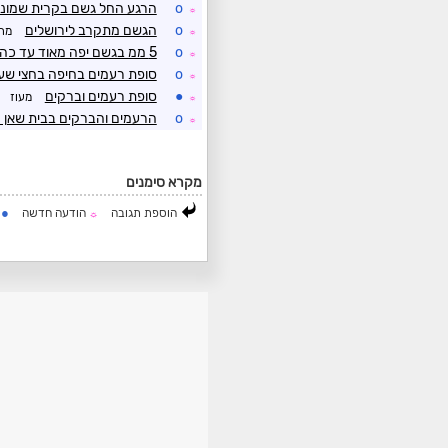
o
הרגע החל גשם בקרית שמונ
☼
o
הגשם מתקרב לירושלים
מת
☼
o
5 ממ בגשם יפה מאוד עד כה. נראה שמתחדש לאחר הפוגה קצרה
☼
o
סופת רעמים בחיפה בחצי שע
☼
●
סופת רעמים וברקים
מעוז
☼
o
הרעמים והברקים בבית שאן 
☼
מקרא סימנים
●
הוספת תגובה
הודעה חדשה
ה
☼