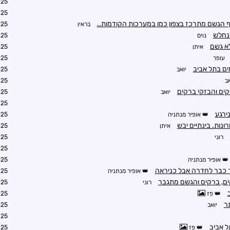
0:53
0:56
ף הגשם מתרכז בצפון כמו במערכות הקודמות..
בראין
0:59
נוים
1:22
לא גשם
איתן
1:30
עופר
1:45
ם בתל אביב
יואב
1:50
אב
1:58
ים והבזקי ברקים
יואב
2:10
1:47
ירגע
אופיר מנתניה
1:54
נות. בינתיים יבש
איתן
1:56
רוני
1:58
2:01
אופיר מנתניה
2:03
 כבר לחדרה אבל כניראה
אופיר מנתניה
2:05
ם, ברקים והגשם מתגבר
רוני
2:10
פז
2:17
ר
יואב
2:20
2:15
ל אביב
פז
2:20