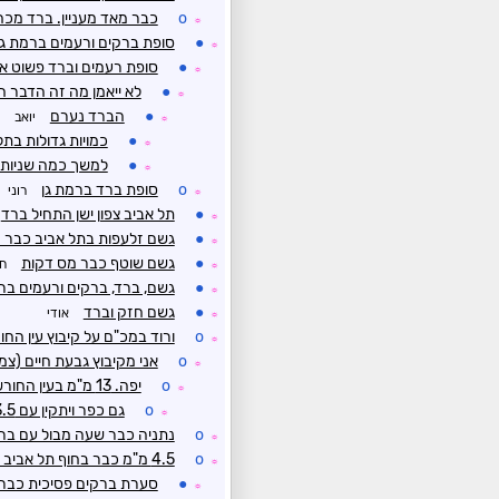
o
כבר מאד מעניין. ברד מכ
☼
●
סופת ברקים ורעמים ברמת גן
☼
●
סופת רעמים וברד פשוט א
☼
●
לא ייאמן מה זה הדבר ה
☼
●
הברד נערם
יואב
☼
●
כמויות גדולות בתל
☼
●
למשך כמה שניות
☼
o
סופת ברד ברמת גן
רוני
☼
●
תל אביב צפון ישן התחיל ברד
☼
●
גשם זלעפות בתל אביב כבר 
☼
●
גשם שוטף כבר מס דקות
חמ
☼
●
גשם, ברד, ברקים ורעמים בר
☼
●
גשם חזק וברד
אודי
☼
o
ורוד במכ"ם על קיבוץ עין החו
☼
o
אני מקיבוץ גבעת חיים (צמו
☼
o
יפה. 13 מ"מ בעין החורש על פי תצפיות האתר.
☼
o
גם כפר ויתקין עם 13.5 ממ
☼
o
נתניה כבר שעה מבול עם בר
☼
o
4.5 מ"מ כבר בחוף תל אביב על פי תצפיות האתר
☼
●
סערת ברקים פסיכית כבר ח
☼