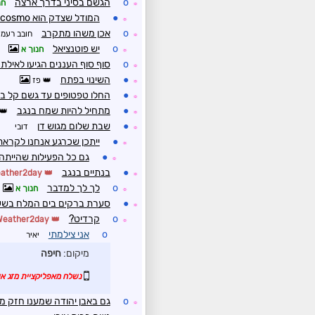
o
הגשם בסיני בדרך ארצה
חנ
☼
●
המודל שצדק הוא cosmo ?
☼
o
אכן משהו מתקרב
חובב רעמי
☼
o
יש פוטנציאל
חנוך א
☼
o
סוף סוף העננים הגיעו לאילת
☼
●
השינוי בפתח
פז
☼
●
החלו טפטופים עד גשם קל במ
☼
●
מתחיל להיות שמח בנגב
☼
●
שבת שלום מגוש דן
דובי
☼
●
ייתכן שכרגע אנחנו לקראת
☼
●
גם כל הפעילות שהייתה 
☼
●
בנתיים בנגב
Weather2day
☼
o
לך לך למדבר
חנוך א
☼
●
סערת ברקים בים המלח בשע
☼
o
קרדיט?
Weather2day
☼
o
אני צילמתי
יאיר
מיקום:
חיפה
נשלח מאפליקציית מזג אוו
o
גם באבן יהודה שמענו חזק מ
☼