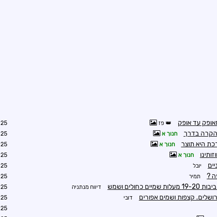
אופק עד אופק
פז
8:16
הקרה בדרך
חנוך א
0:41
כת היא תוצר
חנוך א
1:15
ותינו
חנוך א
1:32
יים
יובל
3:21
 ?
תמיר
1:58
כחולים ושמש
דיווח מנתניה
2:48
ושלים. קצפות ושמים אפורים
דובי
3:10
3:14