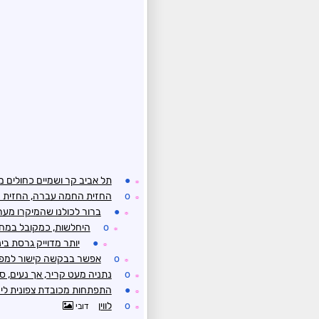
●
תל אביב קר ושמיים כחולים מ
☼
o
החזית החמה עברה, החזית 
☼
●
ברור לכולנו שהמיקרו מער
☼
o
היחלשות, כמקובל במחוז
☼
●
יותר מדוייק גרסת בינ
☼
o
אפשר בבקשה קישור למפה
☼
o
נתניה מעט קריר, אך נעים, סביבות 19-20 מעלות שמיים 
☼
●
התפתחות מכובדת צפונית ליר
☼
o
לווין
דובי
☼