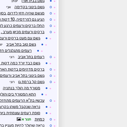
●
גשם בבית אורן
יונתן
☼
o
גשם בינוני בקדימה
אבי
☼
o
מגשם שהיה חזוי לדרום, בסו
☼
o
הגיע גם לפרדסיה ,10 דקות ונחלש
☼
o
החלו ברקים ורעמים כרגע ל
☼
o
ברקים ורעמים מכיוון מערב .
☼
●
גשם עם מעט ברקים ורעמי
☼
●
גשם טוב בתל אביב
יו
☼
●
רעמים מתגלגלים חזק
☼
o
רעמים בתל אביב
רוני
☼
●
גשם כבד יורד כמה דקות נ
☼
o
ברקים מדהימים בדקות האחרו
☼
o
גשם בינוני בתל אביב ורעמים
☼
o
גשם קל ברמת גן
רוני
☼
●
מטורף מה הולך בנתניה
☼
●
התא המטורף בים והולך
☼
o
עכשיו בת"א הרעמים מתחזקי
☼
●
נראה שנקבל משהו בקרוב
☼
●
סופת רעמים עוצמתית ביות
☼
o
כמויות
חנוך א
☼
o
נראה שהולך להיות מעניין בת
☼