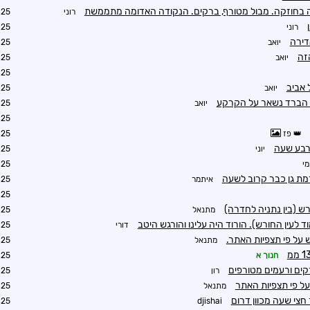
ה בחוזקה. מבול מטורף, ברקים. הנקודה האדומה מתממשת
רוני
2:33
רוני
2:25
דירה
יואב
2:33
זה
יואב
2:34
2:35
 אביב
יואב
2:57
 הברד נשאר על הקרקע
יואב
2:58
2:38
פז
2:34
רבע שעה
יוני
2:35
י
2:40
מת גן כבר קרוב לשעה
איתמר
2:40
2:50
רש (בין נתניה לחדרה)
מתנאל
3:00
ד לעין החורש). הורוד היה עלינו והורגש היטב
דורי
3:04
מתנאל
3:27
חנוך א
0:48
קים ורעמים מטורפים
רון
3:01
מתנאל
3:02
צי שעה מכוון דרום
3:12
djishai