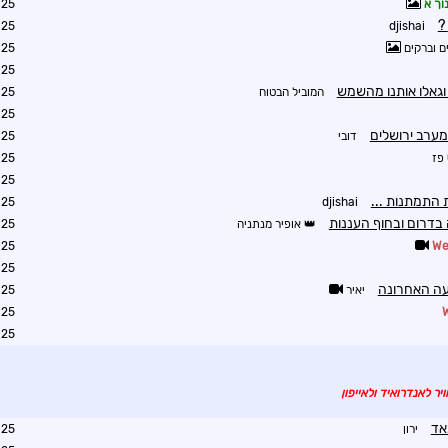
וך א
3:27
3:59
djishai
ם וברקים
4:18
4:24
 וגאלו אותנו מהשמש
המוביל הבטוח
4:25
4:29
ערב ירושלים
דובי
4:37
פז
4:56
6:07
 התמתנות ...
6:21
djishai
בדרום ובחוף העננות
אופיר מנתניה
6:29
6:30
7:07
ה האחרונה
יאיר
7:18
7:23
8:32
יר לאנדרואיד ולאייפון
אד
ירון
0:52