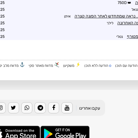
ה
3:17
750D
נאל
3:28
איתן
3:42
ה האחרונה
לילך
0:04
0:19
מטורף
נטלי
0:30
o
ודעה עם תוכן
הודעה ללא תוכן
משקיען
מדווח מאתר סקי
מדווח מלב ים
עקבו אחרינו
|