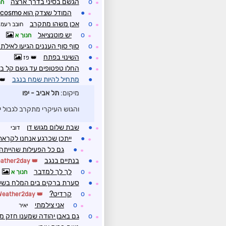
o
הגשם בסיני בדרך ארצה
חנ
☼
●
המודל שצדק הוא cosmo ?
☼
o
אכן משהו מתקרב
חובב רעמי
☼
o
יש פוטנציאל
חנוך א
☼
o
סוף סוף העננים הגיעו לאילת
☼
●
השינוי בפתח
פז
☼
●
החלו טפטופים עד גשם קל במ
☼
●
מתחיל להיות שמח בנגב
מיקום:
תל אביב - יפו
והגוש העיקרי מתקרב לגבול 
●
שבת שלום מגוש דן
דובי
☼
●
ייתכן שכרגע אנחנו לקראת
☼
●
גם כל הפעילות שהייתה 
☼
●
בנתיים בנגב
Weather2day
☼
o
לך לך למדבר
חנוך א
☼
●
סערת ברקים בים המלח בשע
☼
o
קרדיט?
Weather2day
☼
o
אני צילמתי
יאיר
☼
o
גם באבן יהודה שמענו חזק מ
☼