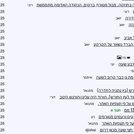
ה בחוזקה. מבול מטורף, ברקים. הנקודה האדומה מתממשת
רוני
2:33
רוני
2:25
דירה
יואב
2:33
זה
יואב
2:34
2:35
 אביב
יואב
2:57
 הברד נשאר על הקרקע
יואב
2:58
2:38
פז
2:34
רבע שעה
יוני
2:35
י
2:40
מת גן כבר קרוב לשעה
איתמר
2:40
2:50
רש (בין נתניה לחדרה)
מתנאל
3:00
ד לעין החורש). הורוד היה עלינו והורגש היטב
דורי
3:04
מתנאל
3:27
חנוך א
0:48
קים ורעמים מטורפים
רון
3:01
מתנאל
3:02
צי שעה מכוון דרום
3:12
djishai