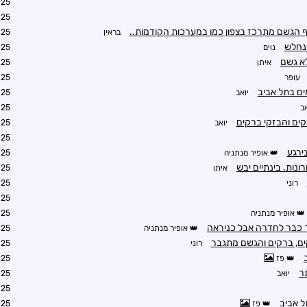
0:53
0:56
ף הגשם מתרכז בצפון כמו במערכות הקודמות..
בראין
0:59
נוים
1:22
לא גשם
איתן
1:30
עופר
1:45
ם בתל אביב
יואב
1:50
אב
1:58
ים והבזקי ברקים
יואב
2:10
1:47
ירגע
אופיר מנתניה
1:54
נות. בינתיים יבש
איתן
1:56
רוני
1:58
2:01
אופיר מנתניה
2:03
 כבר לחדרה אבל כניראה
אופיר מנתניה
2:05
ם, ברקים והגשם מתגבר
רוני
2:10
פז
2:17
ר
יואב
2:20
2:15
ל אביב
פז
2:20