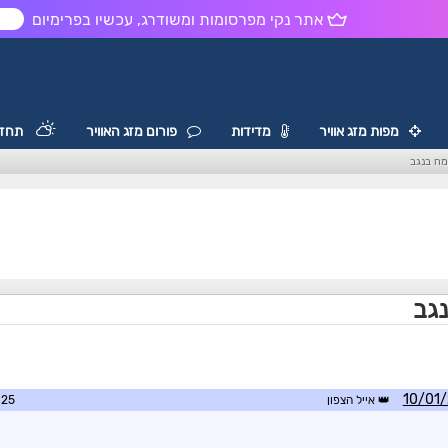
אתר נקי מפרסומות ומשודרג, עכשיו בפרימיום
ש
מפות מזג אוויר
מדידות
פורום מזג האוויר
תחזי
מח בנגב
גב
אייל הצפון
0:06