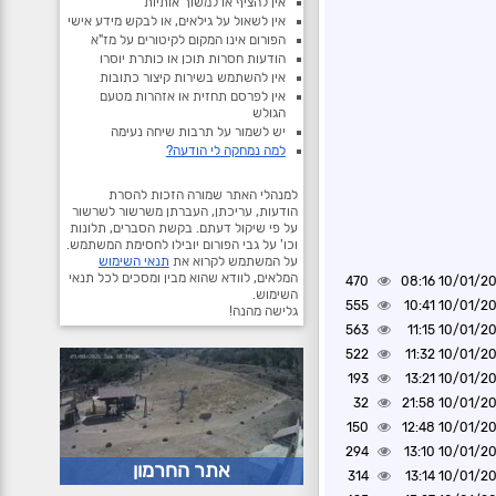
אין להציף או למשוך אותיות
אין לשאול על גילאים, או לבקש מידע אישי
הפורום אינו המקום לקיטורים על מז"א
הודעות חסרות תוכן או כותרת יוסרו
אין להשתמש בשירות קיצור כתובות
אין לפרסם תחזית או אזהרות מטעם
הגולש
יש לשמור על תרבות שיחה נעימה
למה נמחקה לי הודעה?
למנהלי האתר שמורה הזכות להסרת
הודעות, עריכתן, העברתן משרשור לשרשור
על פי שיקול דעתם. בקשת הסברים, תלונות
וכו' על גבי הפורום יובילו לחסימת המשתמש.
על המשתמש לקרוא את
תנאי השימוש
המלאים, לוודא שהוא מבין ומסכים לכל תנאי
470
10/01/2025 0
השימוש.
555
10/01/2025 1
גלישה מהנה!
563
10/01/2025 1
522
10/01/2025 1
193
10/01/2025 1
32
10/01/2025 2
150
10/01/2025 1
294
10/01/2025 1
אתר החרמון
314
10/01/2025 1