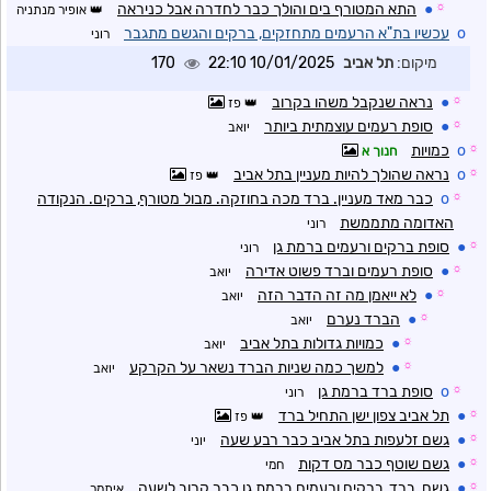
☼
●
התא המטורף בים והולך כבר לחדרה אבל כניראה
אופיר מנתניה
o
עכשיו בת"א הרעמים מתחזקים, ברקים והגשם מתגבר
רוני
מיקום:
תל אביב
10/01/2025 22:10
170
☼
●
נראה שנקבל משהו בקרוב
פז
☼
●
סופת רעמים עוצמתית ביותר
יואב
☼
o
כמויות
חנוך א
☼
o
נראה שהולך להיות מעניין בתל אביב
פז
☼
o
כבר מאד מעניין. ברד מכה בחוזקה. מבול מטורף, ברקים. הנקודה
האדומה מתממשת
רוני
☼
●
סופת ברקים ורעמים ברמת גן
רוני
☼
●
סופת רעמים וברד פשוט אדירה
יואב
☼
●
לא ייאמן מה זה הדבר הזה
יואב
☼
●
הברד נערם
יואב
☼
●
כמויות גדולות בתל אביב
יואב
☼
●
למשך כמה שניות הברד נשאר על הקרקע
יואב
☼
o
סופת ברד ברמת גן
רוני
☼
●
תל אביב צפון ישן התחיל ברד
פז
☼
●
גשם זלעפות בתל אביב כבר רבע שעה
יוני
☼
●
גשם שוטף כבר מס דקות
חמי
☼
●
גשם, ברד, ברקים ורעמים ברמת גן כבר קרוב לשעה
איתמר