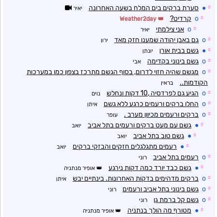
☼
●
סערת ברקים בים המלח בשעה האחרונה
יאיר
☼
o
קרדיט?
Weather2day
☼
o
אני צילמתי
יאיר
☼
o
גם באבן יהודה שמענו חזק מאד
ירון
☼
●
גשם בבית אורן
יונתן
☼
o
גשם בינוני בקדימה
אבי
☼
o
מגשם שהיה חזוי לדרום, בסוף הגשם מתרכז בצפון כמו במערכות
הקודמות..
בראין
☼
o
הגיע גם לפרדסיה ,10 דקות ונחלש
נוים
☼
o
החלו ברקים ורעמים כרגע ללא גשם
איתן
☼
o
ברקים ורעמים מכיוון מערב .
עופר
☼
●
גשם עם מעט ברקים ורעמים בתל אביב
יואב
☼
●
גשם טוב בתל אביב
יואב
☼
●
רעמים מתגלגלים חזקים והבזקי ברקים
יואב
☼
o
רעמים בתל אביב
רוני
☼
●
גשם כבד יורד כמה דקות נירגע
אופיר מנתניה
☼
o
ברקים מדהימים בדקות האחרונות. בינתיים יבש
איתן
☼
o
גשם בינוני בתל אביב ורעמים
רוני
☼
o
גשם קל ברמת גן
רוני
☼
●
מטורף מה הולך בנתניה
אופיר מנתניה