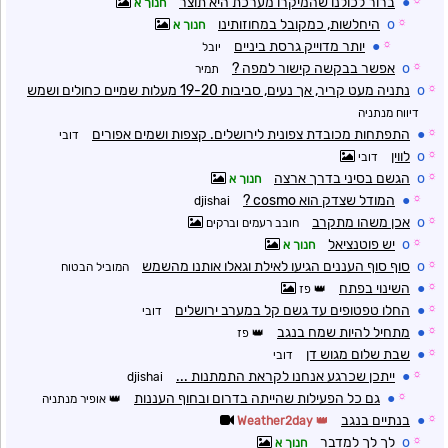
☼
●
ברור לכולנו שהמיקרו מערכת היא תוצר
חנוך א
☼
o
היחלשות, כמקובל במחוזותינו
חנוך א
☼
●
יותר מדוייק גרסת ביניים
יובל
☼
o
אפשר בבקשה קישור למפה ?
תמיר
☼
o
נתניה מעט קריר, אך נעים, סביבות 19-20 מעלות שמיים כחולים ושמש
דיווח מנתניה
☼
●
התפתחות מכובדת צפונית לירושלים. קצפות ושמים אפורים
דובי
☼
o
לווין
דובי
☼
o
הגשם בסיני בדרך ארצה
חנוך א
☼
●
המודל שצדק הוא cosmo ?
djishai
☼
o
אכן משהו מתקרב
חובב רעמים וברקים
☼
o
יש פוטנציאל
חנוך א
☼
o
סוף סוף העננים הגיעו לאילת וגאלו אותנו מהשמש
המוביל הבטוח
☼
●
השינוי בפתח
פז
☼
●
החלו טפטופים עד גשם קל במערב ירושלים
דובי
☼
●
מתחיל להיות שמח בנגב
פז
☼
●
שבת שלום מגוש דן
דובי
☼
●
ייתכן שכרגע אנחנו לקראת התמתנות ...
djishai
☼
●
גם כל הפעילות שהייתה בדרום ובחוף העננות
אופיר מנתניה
☼
●
בנתיים בנגב
Weather2day
☼
o
לך לך למדבר
חנוך א