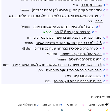
☼
●
גשם חזק וברד
אודי
☼
o
ורוד במכ"ם על קיבוץ עין החורש (בין נתניה לחדרה)
מתנאל
☼
o
אני מקיבוץ גבעת חיים (צמוד לעין החורש). הורוד היה עלינו והורגש
היטב
דורי
☼
o
יפה. 13 מ"מ בעין החורש על פי תצפיות האתר.
מתנאל
☼
o
גם כפר ויתקין עם 13.5 ממ
חנוך א
☼
o
נתניה כבר שעה מבול עם ברקים ורעמים מטורפים
רון
☼
o
4.5 מ"מ כבר בחוף תל אביב על פי תצפיות האתר
מתנאל
☼
●
סערת ברקים פסיכית כבר חצי שעה מכוון דרום
djishai
☼
o
הרגע החל גשם בקרית שמונה
750D
☼
o
הגשם מתקרב לירושלים
מתנאל
☼
o
5 ממ בגשם יפה מאוד עד כה. נראה שמתחדש לאחר הפוגה קצרה
איתן
☼
o
סופת רעמים בחיפה בחצי שעה האחרונה
לילך
☼
●
סופת רעמים וברקים
מעוז
☼
o
הרעמים והברקים בבית שאן מטורף
נטלי
מקרא סימנים
o
●
הוספת תגובה
הודעה חדשה
הודעה עם תוכן
הודעה ללא תוכן
☼