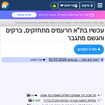
מיקום
פרימיום 👑
אתר נקי מפרסומות ומשודרג, עכשיו בפרימיום
שדרג עכשיו
עמוד הבית
>
פורום מזג אוויר
>
עכשיו בת"א הרעמים מתחזקים, ברקים והגשם מתגבר
עכשיו בת"א הרעמים מתחזקים, ברקים
והגשם מתגבר
חזרה לפורום
דיווחי מזג אוויר - יום שישי 10/01/2025
אייל הצפון
☼
●
תל אביב קר ושמיים כחולים מאופק עד אופק
פז
☼
o
החזית החמה עברה, החזית הקרה בדרך
חנוך א