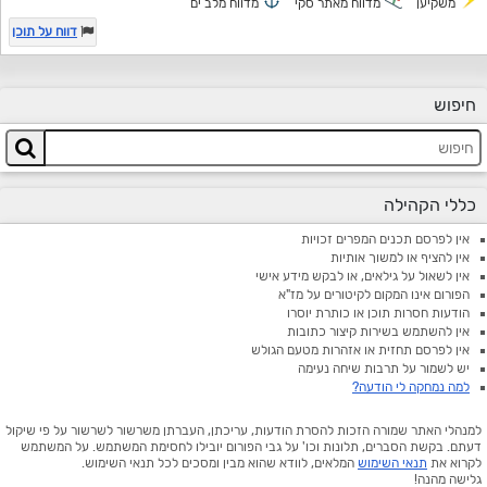
משקיען
מדווח מאתר סקי
מדווח מלב ים
דווח על תוכן
חיפוש
כללי הקהילה
אין לפרסם תכנים המפרים זכויות
אין להציף או למשוך אותיות
אין לשאול על גילאים, או לבקש מידע אישי
הפורום אינו המקום לקיטורים על מז"א
הודעות חסרות תוכן או כותרת יוסרו
אין להשתמש בשירות קיצור כתובות
אין לפרסם תחזית או אזהרות מטעם הגולש
יש לשמור על תרבות שיחה נעימה
למה נמחקה לי הודעה?
למנהלי האתר שמורה הזכות להסרת הודעות, עריכתן, העברתן משרשור לשרשור על פי שיקול
דעתם. בקשת הסברים, תלונות וכו' על גבי הפורום יובילו לחסימת המשתמש. על המשתמש
לקרוא את
תנאי השימוש
המלאים, לוודא שהוא מבין ומסכים לכל תנאי השימוש.
גלישה מהנה!