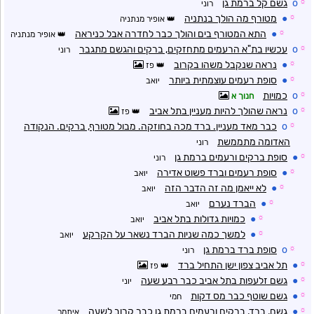
☼
o
גשם קל ברמת גן
רוני
☼
●
מטורף מה הולך בנתניה
אופיר מנתניה
☼
●
התא המטורף בים והולך כבר לחדרה אבל כניראה
אופיר מנתניה
☼
o
עכשיו בת"א הרעמים מתחזקים, ברקים והגשם מתגבר
רוני
☼
●
נראה שנקבל משהו בקרוב
פז
☼
●
סופת רעמים עוצמתית ביותר
יואב
☼
o
כמויות
חנוך א
☼
o
נראה שהולך להיות מעניין בתל אביב
פז
☼
o
כבר מאד מעניין. ברד מכה בחוזקה. מבול מטורף, ברקים. הנקודה
האדומה מתממשת
רוני
☼
●
סופת ברקים ורעמים ברמת גן
רוני
☼
●
סופת רעמים וברד פשוט אדירה
יואב
☼
●
לא ייאמן מה זה הדבר הזה
יואב
☼
●
הברד נערם
יואב
☼
●
כמויות גדולות בתל אביב
יואב
☼
●
למשך כמה שניות הברד נשאר על הקרקע
יואב
☼
o
סופת ברד ברמת גן
רוני
☼
●
תל אביב צפון ישן התחיל ברד
פז
☼
●
גשם זלעפות בתל אביב כבר רבע שעה
יוני
☼
●
גשם שוטף כבר מס דקות
חמי
☼
●
גשם, ברד, ברקים ורעמים ברמת גן כבר קרוב לשעה
איתמר