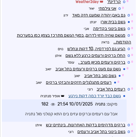
☼
o
קרדיט?
Weather2day
☼
o
אני צילמתי
יאיר
☼
o
גם באבן יהודה שמענו חזק מאד
ירון
☼
●
גשם בבית אורן
יונתן
☼
o
גשם בינוני בקדימה
אבי
☼
o
מגשם שהיה חזוי לדרום, בסוף הגשם מתרכז בצפון כמו במערכות
הקודמות..
בראין
☼
o
הגיע גם לפרדסיה ,10 דקות ונחלש
נוים
☼
o
החלו ברקים ורעמים כרגע ללא גשם
איתן
☼
o
ברקים ורעמים מכיוון מערב .
עופר
☼
●
גשם עם מעט ברקים ורעמים בתל אביב
יואב
☼
●
גשם טוב בתל אביב
יואב
☼
●
רעמים מתגלגלים חזקים והבזקי ברקים
יואב
☼
o
רעמים בתל אביב
רוני
●
גשם כבד יורד כמה דקות נירגע
אופיר מנתניה
מיקום:
נתניה
10/01/2025 21:54
182
אבל עם רעמים וברקים עזים בים התא קטלני מול נתניה
☼
o
ברקים מדהימים בדקות האחרונות. בינתיים יבש
איתן
☼
o
גשם בינוני בתל אביב ורעמים
רוני