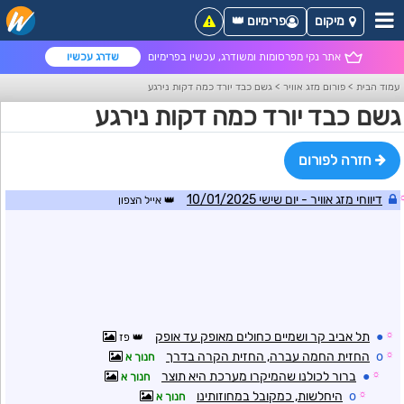
מיקום
פרימיום 👑
אתר נקי מפרסומות ומשודרג, עכשיו בפרימיום
שדרג עכשיו
עמוד הבית
>
פורום מזג אוויר
>
גשם כבד יורד כמה דקות נירגע
גשם כבד יורד כמה דקות נירגע
חזרה לפורום
דיווחי מזג אוויר - יום שישי 10/01/2025
אייל הצפון
☼
●
תל אביב קר ושמיים כחולים מאופק עד אופק
פז
☼
o
החזית החמה עברה, החזית הקרה בדרך
חנוך א
☼
●
ברור לכולנו שהמיקרו מערכת היא תוצר
חנוך א
☼
o
היחלשות, כמקובל במחוזותינו
חנוך א