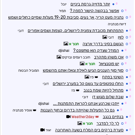
☼
●
יותר מדוייק גרסת ביניים
יובל
☼
o
אפשר בבקשה קישור למפה ?
תמיר
☼
o
נתניה מעט קריר, אך נעים, סביבות 19-20 מעלות שמיים כחולים ושמש
דיווח מנתניה
☼
●
התפתחות מכובדת צפונית לירושלים. קצפות ושמים אפורים
דובי
☼
o
לווין
דובי
☼
o
הגשם בסיני בדרך ארצה
חנוך א
☼
●
המודל שצדק הוא cosmo ?
djishai
☼
o
אכן משהו מתקרב
חובב רעמים וברקים
☼
o
יש פוטנציאל
חנוך א
☼
o
סוף סוף העננים הגיעו לאילת וגאלו אותנו מהשמש
המוביל הבטוח
☼
●
השינוי בפתח
פז
☼
●
החלו טפטופים עד גשם קל במערב ירושלים
דובי
☼
●
מתחיל להיות שמח בנגב
פז
☼
●
שבת שלום מגוש דן
דובי
☼
●
ייתכן שכרגע אנחנו לקראת התמתנות ...
djishai
☼
●
גם כל הפעילות שהייתה בדרום ובחוף העננות
אופיר מנתניה
☼
●
בנתיים בנגב
Weather2day
☼
o
לך לך למדבר
חנוך א
☼
●
סערת ברקים בים המלח בשעה האחרונה
יאיר