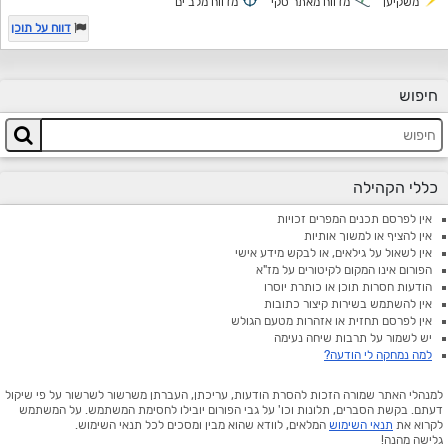
משקיען
מדווח מאתר סקי
מדווח מלב ים
דווח על תוכן
חיפוש
כללי הקהילה
אין לפרסם תכנים המפרים זכויות
אין להציף או למשוך אותיות
אין לשאול על גילאים, או לבקש מידע אישי
הפורום אינו המקום לקיטורים על מז"א
הודעות חסרות תוכן או כותרת יוסרו
אין להשתמש בשירות קיצור כתובות
אין לפרסם תחזית או אזהרות מטעם הגולש
יש לשמור על תרבות שיחה נעימה
למה נמחקה לי הודעה?
למנהלי האתר שמורה הזכות להסרת הודעות, עריכתן, העברתן משרשור לשרשור על פי שיקול
דעתם. בקשת הסברים, תלונות וכו' על גבי הפורום יובילו לחסימת המשתמש. על המשתמש
לקרוא את
תנאי השימוש
המלאים, לוודא שהוא מבין ומסכים לכל תנאי השימוש.
גלישה מהנה!