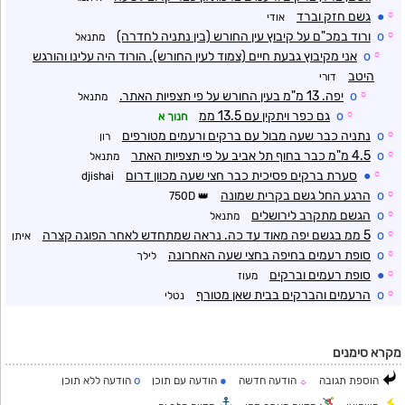
☼
●
גשם חזק וברד
אודי
☼
o
ורוד במכ"ם על קיבוץ עין החורש (בין נתניה לחדרה)
מתנאל
☼
o
אני מקיבוץ גבעת חיים (צמוד לעין החורש). הורוד היה עלינו והורגש
היטב
דורי
☼
o
יפה. 13 מ"מ בעין החורש על פי תצפיות האתר.
מתנאל
☼
o
גם כפר ויתקין עם 13.5 ממ
חנוך א
☼
o
נתניה כבר שעה מבול עם ברקים ורעמים מטורפים
רון
☼
o
4.5 מ"מ כבר בחוף תל אביב על פי תצפיות האתר
מתנאל
☼
●
סערת ברקים פסיכית כבר חצי שעה מכוון דרום
djishai
☼
o
הרגע החל גשם בקרית שמונה
750D
☼
o
הגשם מתקרב לירושלים
מתנאל
☼
o
5 ממ בגשם יפה מאוד עד כה. נראה שמתחדש לאחר הפוגה קצרה
איתן
☼
o
סופת רעמים בחיפה בחצי שעה האחרונה
לילך
☼
●
סופת רעמים וברקים
מעוז
☼
o
הרעמים והברקים בבית שאן מטורף
נטלי
מקרא סימנים
o
●
הוספת תגובה
הודעה חדשה
הודעה עם תוכן
הודעה ללא תוכן
☼