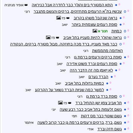
☼
●
התא המטורף בים והולך כבר לחדרה אבל כניראה
אופיר מנתניה
☼
o
עכשיו בת"א הרעמים מתחזקים, ברקים והגשם מתגבר
רוני
☼
●
נראה שנקבל משהו בקרוב
פז
☼
●
סופת רעמים עוצמתית ביותר
יואב
☼
o
כמויות
חנוך א
☼
o
נראה שהולך להיות מעניין בתל אביב
פז
☼
o
כבר מאד מעניין. ברד מכה בחוזקה. מבול מטורף, ברקים. הנקודה
האדומה מתממשת
רוני
☼
●
סופת ברקים ורעמים ברמת גן
רוני
☼
●
סופת רעמים וברד פשוט אדירה
יואב
☼
●
לא ייאמן מה זה הדבר הזה
יואב
☼
●
הברד נערם
יואב
☼
●
כמויות גדולות בתל אביב
יואב
☼
●
למשך כמה שניות הברד נשאר על הקרקע
יואב
☼
o
סופת ברד ברמת גן
רוני
☼
●
תל אביב צפון ישן התחיל ברד
פז
☼
●
גשם זלעפות בתל אביב כבר רבע שעה
יוני
☼
●
גשם שוטף כבר מס דקות
חמי
☼
●
גשם, ברד, ברקים ורעמים ברמת גן כבר קרוב לשעה
איתמר
☼
●
גשם חזק וברד
אודי