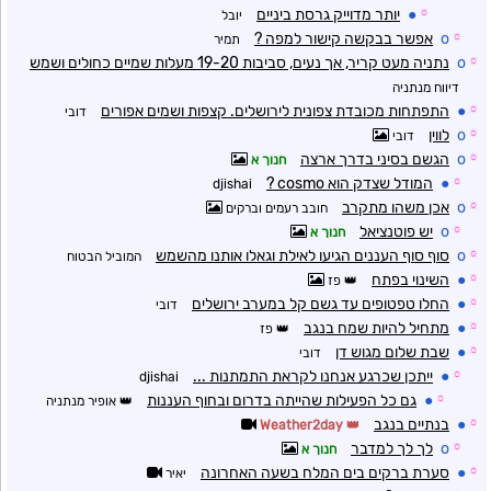
☼
●
יותר מדוייק גרסת ביניים
יובל
☼
o
אפשר בבקשה קישור למפה ?
תמיר
☼
o
נתניה מעט קריר, אך נעים, סביבות 19-20 מעלות שמיים כחולים ושמש
דיווח מנתניה
☼
●
התפתחות מכובדת צפונית לירושלים. קצפות ושמים אפורים
דובי
☼
o
לווין
דובי
☼
o
הגשם בסיני בדרך ארצה
חנוך א
☼
●
המודל שצדק הוא cosmo ?
djishai
☼
o
אכן משהו מתקרב
חובב רעמים וברקים
☼
o
יש פוטנציאל
חנוך א
☼
o
סוף סוף העננים הגיעו לאילת וגאלו אותנו מהשמש
המוביל הבטוח
☼
●
השינוי בפתח
פז
☼
●
החלו טפטופים עד גשם קל במערב ירושלים
דובי
☼
●
מתחיל להיות שמח בנגב
פז
☼
●
שבת שלום מגוש דן
דובי
☼
●
ייתכן שכרגע אנחנו לקראת התמתנות ...
djishai
☼
●
גם כל הפעילות שהייתה בדרום ובחוף העננות
אופיר מנתניה
☼
●
בנתיים בנגב
Weather2day
☼
o
לך לך למדבר
חנוך א
☼
●
סערת ברקים בים המלח בשעה האחרונה
יאיר