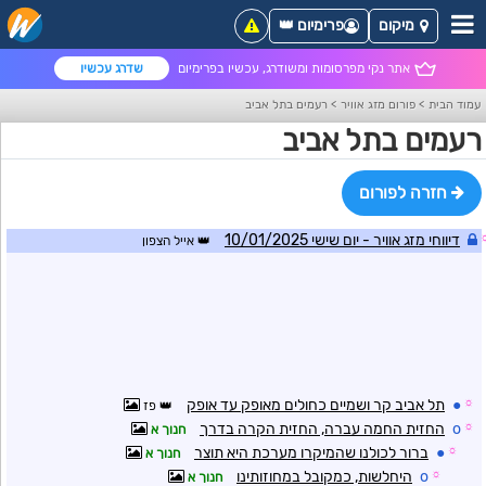
מיקום
פרימיום 👑
אתר נקי מפרסומות ומשודרג, עכשיו בפרימיום
שדרג עכשיו
עמוד הבית
>
פורום מזג אוויר
>
רעמים בתל אביב
רעמים בתל אביב
חזרה לפורום
דיווחי מזג אוויר - יום שישי 10/01/2025
אייל הצפון
☼
●
תל אביב קר ושמיים כחולים מאופק עד אופק
פז
☼
o
החזית החמה עברה, החזית הקרה בדרך
חנוך א
☼
●
ברור לכולנו שהמיקרו מערכת היא תוצר
חנוך א
☼
o
היחלשות, כמקובל במחוזותינו
חנוך א