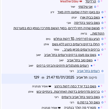
☼
o
קרדיט?
Weather2day
☼
o
אני צילמתי
יאיר
☼
o
גם באבן יהודה שמענו חזק מאד
ירון
☼
●
גשם בבית אורן
יונתן
☼
o
גשם בינוני בקדימה
אבי
☼
o
מגשם שהיה חזוי לדרום, בסוף הגשם מתרכז בצפון כמו במערכות
הקודמות..
בראין
☼
o
הגיע גם לפרדסיה ,10 דקות ונחלש
נוים
☼
o
החלו ברקים ורעמים כרגע ללא גשם
איתן
☼
o
ברקים ורעמים מכיוון מערב .
עופר
☼
●
גשם עם מעט ברקים ורעמים בתל אביב
יואב
☼
●
גשם טוב בתל אביב
יואב
☼
●
רעמים מתגלגלים חזקים והבזקי ברקים
יואב
o
רעמים בתל אביב
רוני
מיקום:
תל אביב
10/01/2025 21:47
129
☼
●
גשם כבד יורד כמה דקות נירגע
אופיר מנתניה
☼
o
ברקים מדהימים בדקות האחרונות. בינתיים יבש
איתן
☼
o
גשם בינוני בתל אביב ורעמים
רוני
☼
o
גשם קל ברמת גן
רוני
☼
●
מטורף מה הולך בנתניה
אופיר מנתניה