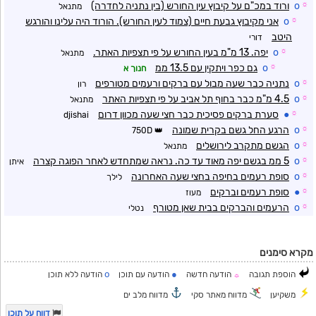
☼
o
ורוד במכ"ם על קיבוץ עין החורש (בין נתניה לחדרה)
מתנאל
☼
o
אני מקיבוץ גבעת חיים (צמוד לעין החורש). הורוד היה עלינו והורגש
היטב
דורי
☼
o
יפה. 13 מ"מ בעין החורש על פי תצפיות האתר.
מתנאל
☼
o
גם כפר ויתקין עם 13.5 ממ
חנוך א
☼
o
נתניה כבר שעה מבול עם ברקים ורעמים מטורפים
רון
☼
o
4.5 מ"מ כבר בחוף תל אביב על פי תצפיות האתר
מתנאל
☼
●
סערת ברקים פסיכית כבר חצי שעה מכוון דרום
djishai
☼
o
הרגע החל גשם בקרית שמונה
750D
☼
o
הגשם מתקרב לירושלים
מתנאל
☼
o
5 ממ בגשם יפה מאוד עד כה. נראה שמתחדש לאחר הפוגה קצרה
איתן
☼
o
סופת רעמים בחיפה בחצי שעה האחרונה
לילך
☼
●
סופת רעמים וברקים
מעוז
☼
o
הרעמים והברקים בבית שאן מטורף
נטלי
מקרא סימנים
o
●
הוספת תגובה
הודעה חדשה
הודעה עם תוכן
הודעה ללא תוכן
☼
משקיען
מדווח מאתר סקי
מדווח מלב ים
דווח על תוכן