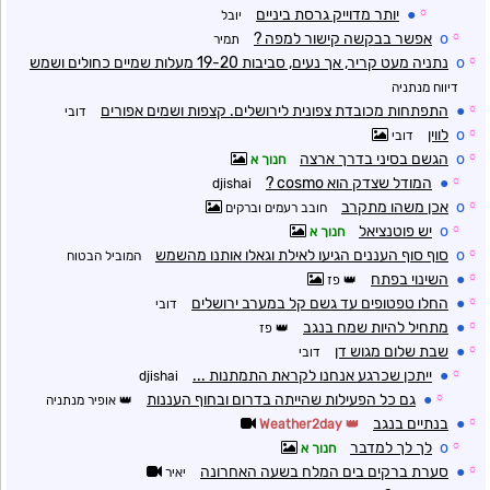
☼
●
יותר מדוייק גרסת ביניים
יובל
☼
o
אפשר בבקשה קישור למפה ?
תמיר
☼
o
נתניה מעט קריר, אך נעים, סביבות 19-20 מעלות שמיים כחולים ושמש
דיווח מנתניה
☼
●
התפתחות מכובדת צפונית לירושלים. קצפות ושמים אפורים
דובי
☼
o
לווין
דובי
☼
o
הגשם בסיני בדרך ארצה
חנוך א
☼
●
המודל שצדק הוא cosmo ?
djishai
☼
o
אכן משהו מתקרב
חובב רעמים וברקים
☼
o
יש פוטנציאל
חנוך א
☼
o
סוף סוף העננים הגיעו לאילת וגאלו אותנו מהשמש
המוביל הבטוח
☼
●
השינוי בפתח
פז
☼
●
החלו טפטופים עד גשם קל במערב ירושלים
דובי
☼
●
מתחיל להיות שמח בנגב
פז
☼
●
שבת שלום מגוש דן
דובי
☼
●
ייתכן שכרגע אנחנו לקראת התמתנות ...
djishai
☼
●
גם כל הפעילות שהייתה בדרום ובחוף העננות
אופיר מנתניה
☼
●
בנתיים בנגב
Weather2day
☼
o
לך לך למדבר
חנוך א
☼
●
סערת ברקים בים המלח בשעה האחרונה
יאיר