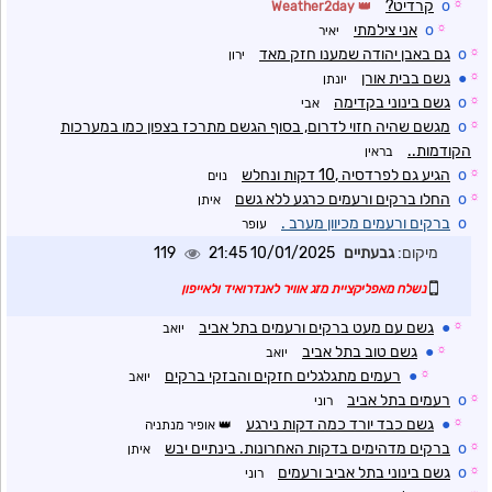
☼
o
קרדיט?
Weather2day
☼
o
אני צילמתי
יאיר
☼
o
גם באבן יהודה שמענו חזק מאד
ירון
☼
●
גשם בבית אורן
יונתן
☼
o
גשם בינוני בקדימה
אבי
☼
o
מגשם שהיה חזוי לדרום, בסוף הגשם מתרכז בצפון כמו במערכות
הקודמות..
בראין
☼
o
הגיע גם לפרדסיה ,10 דקות ונחלש
נוים
☼
o
החלו ברקים ורעמים כרגע ללא גשם
איתן
o
ברקים ורעמים מכיוון מערב .
עופר
מיקום:
גבעתיים
10/01/2025 21:45
119
נשלח מאפליקציית מזג אוויר לאנדרואיד ולאייפון
☼
●
גשם עם מעט ברקים ורעמים בתל אביב
יואב
☼
●
גשם טוב בתל אביב
יואב
☼
●
רעמים מתגלגלים חזקים והבזקי ברקים
יואב
☼
o
רעמים בתל אביב
רוני
☼
●
גשם כבד יורד כמה דקות נירגע
אופיר מנתניה
☼
o
ברקים מדהימים בדקות האחרונות. בינתיים יבש
איתן
☼
o
גשם בינוני בתל אביב ורעמים
רוני