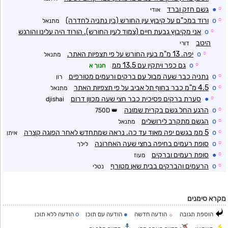
☼
●
גשם חזק וברד
אודי
☼
o
ורוד במכ"ם על קיבוץ עין החורש (בין נתניה לחדרה)
מתנאל
☼
o
אני מקיבוץ גבעת חיים (צמוד לעין החורש). הורוד היה עלינו והורגש
היטב
דורי
☼
o
יפה. 13 מ"מ בעין החורש על פי תצפיות האתר.
מתנאל
☼
o
גם כפר ויתקין עם 13.5 ממ
חנוך א
☼
o
נתניה כבר שעה מבול עם ברקים ורעמים מטורפים
רון
☼
o
4.5 מ"מ כבר בחוף תל אביב על פי תצפיות האתר
מתנאל
☼
●
סערת ברקים פסיכית כבר חצי שעה מכוון דרום
djishai
☼
o
הרגע החל גשם בקרית שמונה
750D
☼
o
הגשם מתקרב לירושלים
מתנאל
☼
o
5 ממ בגשם יפה מאוד עד כה. נראה שמתחדש לאחר הפוגה קצרה
איתן
☼
o
סופת רעמים בחיפה בחצי שעה האחרונה
לילך
☼
●
סופת רעמים וברקים
מעוז
☼
o
הרעמים והברקים בבית שאן מטורף
נטלי
מקרא סימנים
o
●
הוספת תגובה
הודעה חדשה
הודעה עם תוכן
הודעה ללא תוכן
☼