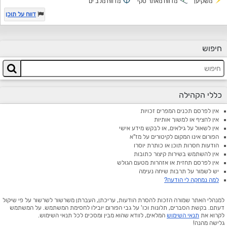
משקיען
מדווח מאתר סקי
מדווח מלב ים
דווח על תוכן
חיפוש
כללי הקהילה
אין לפרסם תכנים המפרים זכויות
אין להציף או למשוך אותיות
אין לשאול על גילאים, או לבקש מידע אישי
הפורום אינו המקום לקיטורים על מז"א
הודעות חסרות תוכן או כותרת יוסרו
אין להשתמש בשירות קיצור כתובות
אין לפרסם תחזית או אזהרות מטעם הגולש
יש לשמור על תרבות שיחה נעימה
למה נמחקה לי הודעה?
למנהלי האתר שמורה הזכות להסרת הודעות, עריכתן, העברתן משרשור לשרשור על פי שיקול
דעתם. בקשת הסברים, תלונות וכו' על גבי הפורום יובילו לחסימת המשתמש. על המשתמש
לקרוא את
תנאי השימוש
המלאים, לוודא שהוא מבין ומסכים לכל תנאי השימוש.
גלישה מהנה!