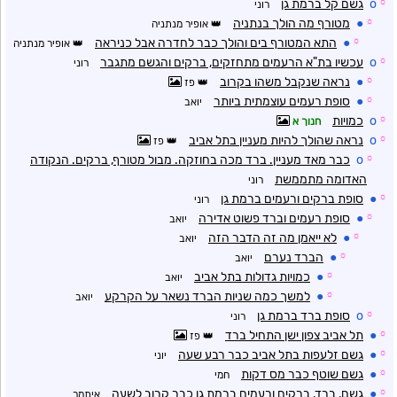
☼
o
גשם קל ברמת גן
רוני
☼
●
מטורף מה הולך בנתניה
אופיר מנתניה
☼
●
התא המטורף בים והולך כבר לחדרה אבל כניראה
אופיר מנתניה
☼
o
עכשיו בת"א הרעמים מתחזקים, ברקים והגשם מתגבר
רוני
☼
●
נראה שנקבל משהו בקרוב
פז
☼
●
סופת רעמים עוצמתית ביותר
יואב
☼
o
כמויות
חנוך א
☼
o
נראה שהולך להיות מעניין בתל אביב
פז
☼
o
כבר מאד מעניין. ברד מכה בחוזקה. מבול מטורף, ברקים. הנקודה
האדומה מתממשת
רוני
☼
●
סופת ברקים ורעמים ברמת גן
רוני
☼
●
סופת רעמים וברד פשוט אדירה
יואב
☼
●
לא ייאמן מה זה הדבר הזה
יואב
☼
●
הברד נערם
יואב
☼
●
כמויות גדולות בתל אביב
יואב
☼
●
למשך כמה שניות הברד נשאר על הקרקע
יואב
☼
o
סופת ברד ברמת גן
רוני
☼
●
תל אביב צפון ישן התחיל ברד
פז
☼
●
גשם זלעפות בתל אביב כבר רבע שעה
יוני
☼
●
גשם שוטף כבר מס דקות
חמי
☼
●
גשם, ברד, ברקים ורעמים ברמת גן כבר קרוב לשעה
איתמר