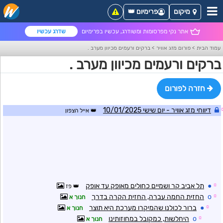
מיקום
פרימיום 👑
אתר נקי מפרסומות ומשודרג, עכשיו בפרימיום
שדרג עכשיו
עמוד הבית
>
פורום מזג אוויר
>
ברקים ורעמים מכיוון מערב .
ברקים ורעמים מכיוון מערב .
חזרה לפורום
דיווחי מזג אוויר - יום שישי 10/01/2025
אייל הצפון
☼
●
תל אביב קר ושמיים כחולים מאופק עד אופק
פז
☼
o
החזית החמה עברה, החזית הקרה בדרך
חנוך א
☼
●
ברור לכולנו שהמיקרו מערכת היא תוצר
חנוך א
☼
o
היחלשות, כמקובל במחוזותינו
חנוך א