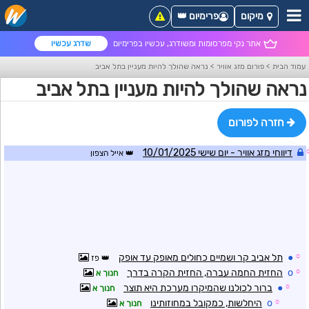
מיקום
פרימיום 👑
אתר נקי מפרסומות ומשודרג, עכשיו בפרימיום
שדרג עכשיו
עמוד הבית
>
פורום מזג אוויר
>
נראה שהולך להיות מעניין בתל אביב
נראה שהולך להיות מעניין בתל אביב
חזרה לפורום
דיווחי מזג אוויר - יום שישי 10/01/2025
אייל הצפון
☼
●
תל אביב קר ושמיים כחולים מאופק עד אופק
פז
☼
o
החזית החמה עברה, החזית הקרה בדרך
חנוך א
☼
●
ברור לכולנו שהמיקרו מערכת היא תוצר
חנוך א
☼
o
היחלשות, כמקובל במחוזותינו
חנוך א