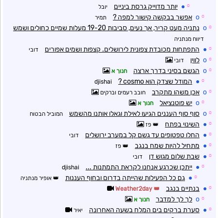
☼
●
יותר מדוייק גרסת ביניים
יובל
☼
o
אפשר בבקשה קישור למפה ?
תמיר
☼
o
נתניה מעט קריר, אך נעים, סביבות 19-20 מעלות שמיים כחולים ושמש
דיווח מנתניה
☼
●
התפתחות מכובדת צפונית לירושלים. קצפות ושמים אפורים
דובי
☼
o
לווין
דובי
☼
o
הגשם בסיני בדרך ארצה
חנוך א
☼
●
המודל שצדק הוא cosmo ?
djishai
☼
o
אכן משהו מתקרב
חובב רעמים וברקים
☼
o
יש פוטנציאל
חנוך א
☼
o
סוף סוף העננים הגיעו לאילת וגאלו אותנו מהשמש
המוביל הבטוח
☼
●
השינוי בפתח
פז
☼
●
החלו טפטופים עד גשם קל במערב ירושלים
דובי
☼
●
מתחיל להיות שמח בנגב
פז
☼
●
שבת שלום מגוש דן
דובי
☼
●
ייתכן שכרגע אנחנו לקראת התמתנות ...
djishai
☼
●
גם כל הפעילות שהייתה בדרום ובחוף העננות
אופיר מנתניה
☼
●
בנתיים בנגב
Weather2day
☼
o
לך לך למדבר
חנוך א
☼
●
סערת ברקים בים המלח בשעה האחרונה
יאיר