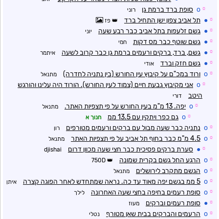
☼
o
סופת ברד ברמת גן
רוני
☼
●
תל אביב צפון ישן התחיל ברד
פז
☼
●
גשם זלעפות בתל אביב כבר רבע שעה
יוני
☼
●
גשם שוטף כבר מס דקות
חמי
☼
●
גשם, ברד, ברקים ורעמים ברמת גן כבר קרוב לשעה
איתמר
☼
●
גשם חזק וברד
אודי
☼
o
ורוד במכ"ם על קיבוץ עין החורש (בין נתניה לחדרה)
מתנאל
☼
o
אני מקיבוץ גבעת חיים (צמוד לעין החורש). הורוד היה עלינו והורגש
היטב
דורי
☼
o
יפה. 13 מ"מ בעין החורש על פי תצפיות האתר.
מתנאל
☼
o
גם כפר ויתקין עם 13.5 ממ
חנוך א
☼
o
נתניה כבר שעה מבול עם ברקים ורעמים מטורפים
רון
☼
o
4.5 מ"מ כבר בחוף תל אביב על פי תצפיות האתר
מתנאל
☼
●
סערת ברקים פסיכית כבר חצי שעה מכוון דרום
djishai
☼
o
הרגע החל גשם בקרית שמונה
750D
☼
o
הגשם מתקרב לירושלים
מתנאל
☼
o
5 ממ בגשם יפה מאוד עד כה. נראה שמתחדש לאחר הפוגה קצרה
איתן
☼
o
סופת רעמים בחיפה בחצי שעה האחרונה
לילך
☼
●
סופת רעמים וברקים
מעוז
☼
o
הרעמים והברקים בבית שאן מטורף
נטלי