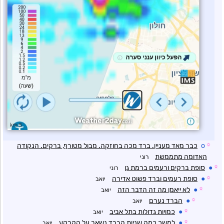
☼
o
כבר מאד מעניין. ברד מכה בחוזקה. מבול מטורף, ברקים. הנקודה
האדומה מתממשת
רוני
☼
●
סופת ברקים ורעמים ברמת גן
רוני
☼
●
סופת רעמים וברד פשוט אדירה
יואב
☼
●
לא ייאמן מה זה הדבר הזה
יואב
☼
●
הברד נערם
יואב
☼
●
כמויות גדולות בתל אביב
יואב
☼
●
למשך כמה שניות הברד נשאר על הקרקע
יואב