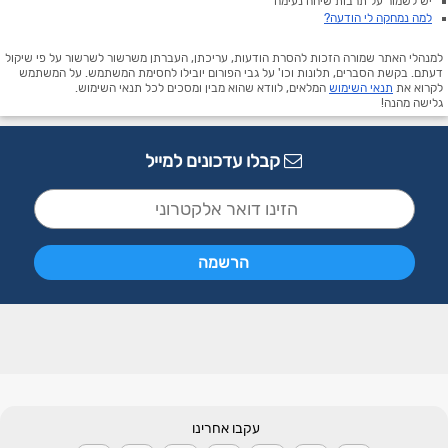
יש לשמור על תרבות שיחה נעימה
למה נמחקה לי הודעה?
למנהלי האתר שמורה הזכות להסרת הודעות, עריכתן, העברתן משרשור לשרשור על פי שיקול
דעתם. בקשת הסברים, תלונות וכו' על גבי הפורום יובילו לחסימת המשתמש. על המשתמש
לקרוא את
תנאי השימוש
המלאים, לוודא שהוא מבין ומסכים לכל תנאי השימוש.
גלישה מהנה!
קבלו עדכונים למייל
עקבו אחרינו