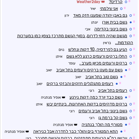
☼
o
קרדיט?
Weather2day
☼
o
אני צילמתי
יאיר
☼
o
גם באבן יהודה שמענו חזק מאד
ירון
☼
●
גשם בבית אורן
יונתן
☼
o
גשם בינוני בקדימה
אבי
☼
o
מגשם שהיה חזוי לדרום, בסוף הגשם מתרכז בצפון כמו במערכות
הקודמות..
בראין
☼
o
הגיע גם לפרדסיה ,10 דקות ונחלש
נוים
☼
o
החלו ברקים ורעמים כרגע ללא גשם
איתן
☼
o
ברקים ורעמים מכיוון מערב .
עופר
☼
●
גשם עם מעט ברקים ורעמים בתל אביב
יואב
☼
●
גשם טוב בתל אביב
יואב
☼
●
רעמים מתגלגלים חזקים והבזקי ברקים
יואב
☼
o
רעמים בתל אביב
רוני
☼
●
גשם כבד יורד כמה דקות נירגע
אופיר מנתניה
☼
o
ברקים מדהימים בדקות האחרונות. בינתיים יבש
איתן
☼
o
גשם בינוני בתל אביב ורעמים
רוני
☼
o
גשם קל ברמת גן
רוני
☼
●
מטורף מה הולך בנתניה
אופיר מנתניה
☼
●
התא המטורף בים והולך כבר לחדרה אבל כניראה
אופיר מנתניה
☼
o
עכשיו בת"א הרעמים מתחזקים, ברקים והגשם מתגבר
רוני