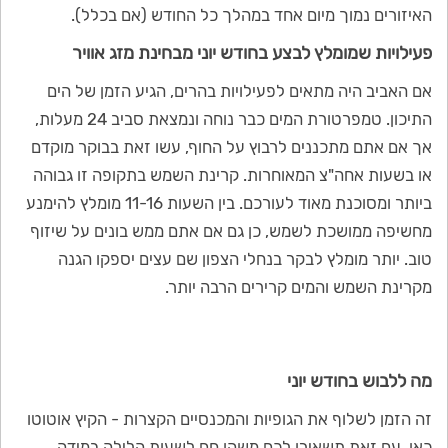
האיזורים נמוך מיום אחד במהלך כל החודש (אם בכלל).
פעילויות שמומלץ לבצע בחודש יוני מבחינת מזג אוויר
אם האביב היה מתאים לפעילויות בהרים, הגיע הזמן של הים
התיכון. טמפרטורת המים כבר נוחה ונמצאת סביב 24 מעלות,
אך אם אתם מתכננים לרבוץ על החוף, עשו זאת בבוקר מוקדם
או בשעות אחה"צ המאוחרות. קרינת השמש בתקופה זו גבוהה
ביותר ומסוכנת מאוד לעורכם. בין השעות 11-16 מומלץ להימנע
מחשיפה ממושכת לשמש, כן גם אם אתם ממש בונים על שיזוף
טוב. יותר מומלץ לבקר בנחלי הצפון שם עצים יספקו הגנה
מקרינת השמש והמים קרירים הרבה יותר.
מה ללבוש בחודש יוני
זה הזמן לשלוף את הגופיות והמכנסיים הקצרות - הקיץ אוטוטו
כאן. עם זאת תשאירו לכם משהו חם לשעות הלילה במידה