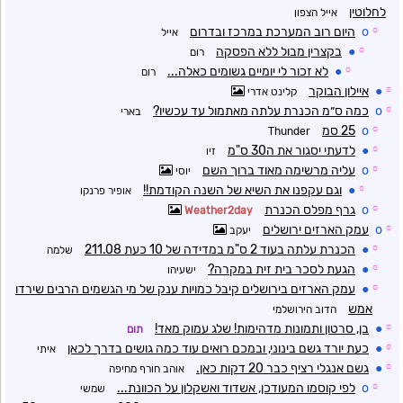
לחלוטין
אייל הצפון
☼
o
היום רוב המערכת במרכז ובדרום
אייל
☼
●
בקצרין מבול ללא הפסקה
רום
☼
●
לא זכור לי יומיים גשומים כאלה...
רום
☼
●
איילון הבוקר
קלינט אדרי
☼
o
כמה ס״מ הכנרת עלתה מאתמול עד עכשיו?
בארי
☼
o
25 סמ
Thunder
☼
●
לדעתי יסגור את ה30 ס"מ
זיו
☼
o
עליה מרשימה מאוד ברוך השם
יוסי
☼
●
וגם עקפנו את השיא של השנה הקודמת!!
אופיר פרנקו
☼
o
גרף מפלס הכנרת
Weather2day
☼
o
עמק הארזים ירושלים
יעקב
☼
●
הכנרת עלתה בעוד 2 ס"מ במדידה של 10 כעת 211.08
שלמה
☼
●
הגעת לסכר בית זית במקרה?
ישעיהו
☼
●
עמק הארזים בירושלים קיבל כמויות ענק של מי הגשמים הרבים שירדו
אמש
הדוב הירושלמי
☼
●
בן, סרטון ותמונות מדהימות! שלג עמוק מאד!
תום
☼
●
כעת יורד גשם בינוני, ובמכם רואים עוד כמה גושים בדרך לכאן
איתי
☼
●
גשם אנגלי רציף כבר 20 דקות כאן.
אוהב חורף מחיפה
☼
o
לפי קוסמו המעודכן, אשדוד ואשקלון על הכוונת...
שמשי