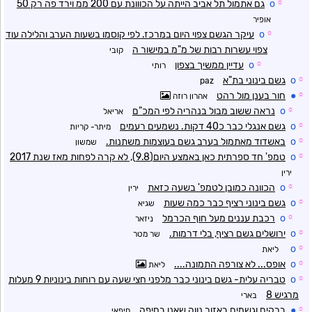
☼
o
גם אתמול תל אביב הייתה על הכווונת עם 200 ממ וירד פה רק 50
אופיר
☼
o
עיקר הגשם צפוי היום במרכז. לפי קוסמו בשעות הערב והלילה עוד
צפוי עשרות רבות של מ"מ במישור ה
קובי
☼
o
עדיין ממשיך בצפון
רותי
☼
o
גשם בינוני בת"א
paz
☼
●
חור בענן מול רהט
אהרון רוזה
☼
o
נראה ששוב מבול בנהריה לפי המכ"ם
אריאל
☼
o
גשם אנגלי כבר כ40 דקות. נשמעים רעמים
מיתר- קריות
☼
o
באשדוד מאתמול בערב גשם בעוצמות משתנות.
שמשון
☼
o
טמפ' חד ספרתית כאן באמצע היום(9.8), לא קרה לפחות מאז שנת 2017
ירין
☼
o
הכוונה כמובן לטמפ' בשעה כזאת
ירין
☼
o
גשם בינוני רציף כבר כמה שעות
שגיא
☼
o
רכבת עננים מעל חוף הכרמל
ניזאר
☼
o
ירושלים גשם רציף, בלי דרמות.
שר מטר
o
☼
ליאת
☼
o
אופס... לא צורפה התמונה....
ליאת
☼
o
טבריה עלית- גשם בינוני כבר מלפני חצי שעה עם רוחות בינוניות 9 מעלות
מרגיש 8
בארי
☼
●
ברקים וגשמים באזור נווה שאנן בחיפה
חיפאי