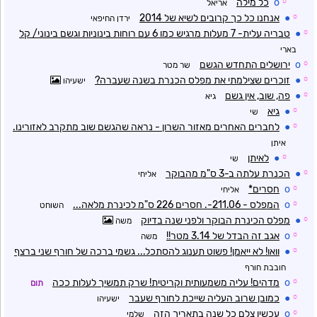
☼
o
כל מילה
אריאל
☼
●
אנחנו כל כך קרובים לשיא של 2014
ירדן החיפאי
☼
●
טבריה עלית- 7 מעלות מרגיש כמו 6 עם רוחות בינוניות וגשם בינוני/ קל
בארי
☼
o
ירושלים התחדש הגשם
שר מטר
☼
●
זוכרים שצילמתי את מפלס הכנרת בשנה שעברה?
ישעיהו
☼
●
פה, שוב, אין גשם
גיא
☼
●
גיא
שי
☼
●
לחברים האחרים מאזור השרון - נראה שהגשם שוב מתקרב לאזורינו.
איתן
☼
●
לאיתן
שי
☼
●
הכנרת עלתה ב-3 ס"מ מהבוקר
אליחי
☼
o
חסרים*
אליחי
☼
o
המפלס - 211.06-. חסרים 226 ס"מ לכינרת מלאה...
השוחט
☼
●
מפלס הכינרת הבוקר ולפני שנה בדיוק
משה
☼
o
אגב זה הבדל של 3.14 מטר!!
משה
☼
●
וואו! לא ייאמן! פשוט תענוג להסתכל... גשמי ברכה של חורף שני ברצף
חובבת חורף
☼
o
מדהים! עליה משמעותית וקריטית! שרק תמשיך לעלות ככה
תום
☼
●
כמובן שרוב העליה שייכת לחורף שעבר
ישעיהו
☼
o
עכשיו צלם כל שנה בתאריך הזה
שלמי