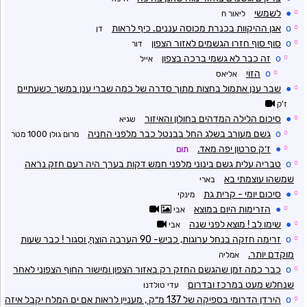
☼
●
לשמשי
ליאור ח
☼
o
אגן ההיקוות בכנרת מכוסה עננים. כיף לראות
דן
☼
o
סוף סוף חזרו הגשמים לאזור הצפון
דור
☼
o
זה כבר לא גשמי ברכה בצפון
אייל
☼
o
הזוי
אליאס
☼
●
שבר ענן אתמול בחצות מתוך סדרה של כמה שברי ענן במשך כשעתיים
ז'ק
☼
●
סיכום הלילה המדהים בחולון והאיזור
שגיא
☼
o
גשם מעורב בשלג החל בבנטל כבר מלפני החניה
מרום גולן 1000 מטר
☼
●
ז׳ק סרטון יפה מאד.
תום
☼
o
טבריה עלית גשם בינוני מלפני חמש דקות בערך היה רעם חזק נראה
שמשהו עוצמתי בא
בארי
☼
●
סיכום יומי - קרית גת
מינקי
☼
●
הזרימות היום במוצא
אבי
☼
●
שימו לב ! מוצא לפני שנה
אבי
☼
o
זרימה חזקה בנחל ערוגות, כביש- 90 הערבה הוצף, וסגור ! כבר שעות
מוקדם יותר.
אמליה
☼
o
כבר כמה זמן שהגשם החזק רק באזור הצפון ומישור החוף הצפוני לאחר
שנחלש מעט במרכז ובדרום
עדי טולדנו
☼
o
הירדן הדרומי בספיקה של 137 מ״ק , מעניין לראות אם ים המלח יקבל איזה