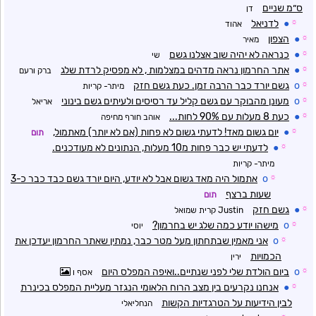
ס״מ שניים
דן
☼
●
לדניאל
אהוד
☼
●
הצפון
מאיר
☼
●
כנראה לא יהיה שוב אצלנו גשם
שי
☼
●
אתר החרמון נראה מדהים במצלמות , לא מפסיק לרדת שלג
ברק ורעם
☼
o
גשם יורד כבר הרבה זמן. כעת גשם חזק
מיתר- קריות
☼
o
מעונן מהבוקר עם גשם קליל עד רסיסים ולעיתים גשם בינוני
אריאל
☼
●
כעת 8 מעלות עם 90% לחות...
אוהב חורף מחיפה
☼
●
יום גשום מאד! לדעתי גשום לא פחות (אם לא יותר) מאתמול,
תום
☼
●
לדעתי יש כבר פחות מ10 מעלות, הנתונים לא מעודכנים.
מיתר- קריות
☼
o
אתמול היה מאד גשום אבל לא יודע, היום יורד גשם כבד כבר כ-3
שעות ברצף
תום
☼
●
גשם חזק
Justin קרית שמואל
☼
o
מישהו יודע כמה שלג יש בחרמון?
יוסי
☼
o
אני מאמין שבתחתון מעל מטר כבר, נמתין שאתר החרמון יעדכן את
הכמויות
ירין
☼
o
ביום הולדת שלי לפני שנתיים..ואיפה המפלס היום
אסף ו
☼
●
אנחנו נקרעים בין מצב הרוח הלאומי הנגזר מעליית המפלס בכינרת
לבין הידיעות על הטרגדיות הקשות
הנחליאלי