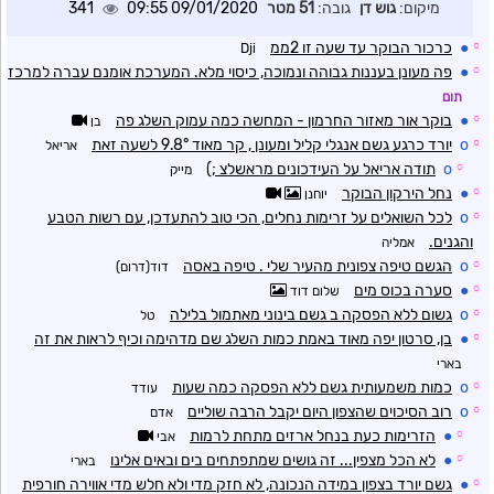
מיקום:
גוש דן
גובה:
51 מטר
09/01/2020 09:55
341
☼
●
כרכור הבוקר עד שעה זו 2ממ
Dji
☼
●
פה מעונן בעננות גבוהה ונמוכה, כיסוי מלא. המערכת אומנם עברה למרכז
תום
☼
●
בוקר אור מאזור החרמון - המחשה כמה עמוק השלג פה
בן
☼
o
יורד כרגע גשם אנגלי קליל ומעונן , קר מאוד 9.8° לשעה זאת
אריאל
☼
o
תודה אריאל על העידכונים מראשלצ ;)
מייק
☼
●
נחל הירקון הבוקר
יוחנן
☼
o
לכל השואלים על זרימות נחלים, הכי טוב להתעדכן, עם רשות הטבע
והגנים.
אמליה
☼
o
הגשם טיפה צפונית מהעיר שלי . טיפה באסה
דוד(דרום)
☼
●
סערה בכוס מים
שלום דוד
☼
o
גשום ללא הפסקה ב גשם בינוני מאתמול בלילה
טל
☼
●
בן, סרטון יפה מאוד באמת כמות השלג שם מדהימה וכיף לראות את זה
בארי
☼
o
כמות משמעותית גשם ללא הפסקה כמה שעות
עודד
☼
o
רוב הסיכוים שהצפון היום יקבל הרבה שוליים
אדם
☼
●
הזרימות כעת בנחל ארזים מתחת לרמות
אבי
☼
●
לא הכל מצפין... זה גושים שמתפתחים בים ובאים אלינו
בארי
☼
●
גשם יורד בצפון במידה הנכונה, לא חזק מדי ולא חלש מדי אווירה חורפית