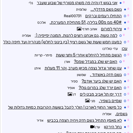
☼
●
אני בגוש דן והיה פה משהו מטורף של שבוע שעבר
נלי
☼
●
גשם גשם מזדלף...
שלומית
☼
o
התחילו רעמים וברקים
Real00731
☼
●
40# ממ מ00 בלילה, 51 מתחילת המערכת.
אלכס
☼
●
צירוף לפורום
אוהב חורף
☼
o
למה טעות, גם אנחנו רוצים להנות. תמונה יפייפיה (:
אמליה
☼
o
כמעט חמש שעות של גשם רציף (בין בינוני לחלש) מנהריה ועד חיפה כולל
עכו
עדי טולדנו
☼
o
הגשם מתחיל להיחלש אחרי 5 וחצי שעות
מיתר- קריות
☼
o
האם יש שלג במגדל שמס?
אורן
☼
●
ענן שחור וגדול נצפה מכיוון מערב, וקר 11 מעלות
איתן
☼
o
גשם חזק באשדוד .
שמשון
☼
●
האם יש שלג ביער אודם?
ספיר
☼
o
האם יורד שלג במרום גולן?
אופיר
☼
o
דרך יפו תל אביב מבט לים
דן
☼
o
שמיים בשפיר.
מני
☼
●
כל מישור החוף לאורכו ! הולך לקבל בשעות הקרובות כמויות גדולות של
גשמים.
אמליה
☼
●
לא מאמין התחיל גשם חזק ויהיה הצפה בכביש
אדיר
☼
●
נחל הירקון
ערן
☼