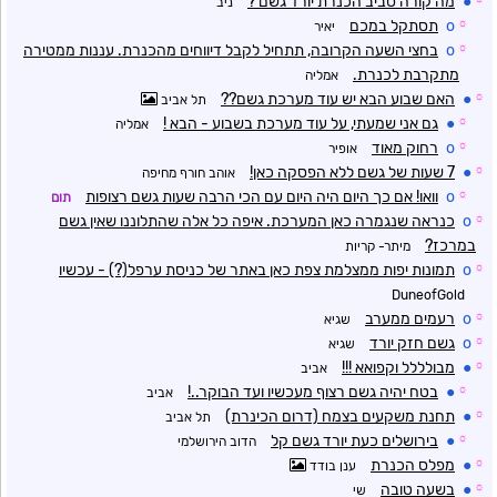
●
מה קורה סביב הכנרת יורד גשם ?
ניב
☼
o
תסתקל במכם
יאיר
☼
o
בחצי השעה הקרובה, תתחיל לקבל דיווחים מהכנרת. עננות ממטירה
מתקרבת לכנרת.
אמליה
☼
●
האם שבוע הבא יש עוד מערכת גשם??
תל אביב
☼
●
גם אני שמעתי, על עוד מערכת בשבוע - הבא !
אמליה
☼
o
רחוק מאוד
אופיר
☼
●
7 שעות של גשם ללא הפסקה כאן!
אוהב חורף מחיפה
☼
o
וואו! אם כך היום היה היום עם הכי הרבה שעות גשם רצופות
תום
☼
o
כנראה שנגמרה כאן המערכת. איפה כל אלה שהתלוננו שאין גשם
במרכז?
מיתר- קריות
☼
o
תמונות יפות ממצלמת צפת כאן באתר של כניסת ערפל(?) - עכשיו
DuneofGold
☼
o
רעמים ממערב
שגיא
☼
o
גשם חזק יורד
שגיא
☼
●
מבולללל וקפואא !!!
אביב
☼
●
בטח יהיה גשם רצוף מעכשיו ועד הבוקר..!
אביב
☼
●
תחנת משקעים בצמח (דרום הכינרת)
תל אביב
☼
●
בירושלים כעת יורד גשם קל
הדוב הירושלמי
☼
●
מפלס הכנרת
ענן בודד
☼
●
בשעה טובה
שי