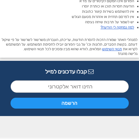
הפורום אינו המקום לקיטורים על מז"א
הודעות חסרות תוכן או כותרת יוסרו
אין להשתמש בשירות קיצור כתובות
אין לפרסם תחזית או אזהרות מטעם הגולש
יש לשמור על תרבות שיחה נעימה
למה נמחקה לי הודעה?
למנהלי האתר שמורה הזכות להסרת הודעות, עריכתן, העברתן משרשור לשרשור על פי שיקול
דעתם. בקשת הסברים, תלונות וכו' על גבי הפורום יובילו לחסימת המשתמש. על המשתמש
לקרוא את
תנאי השימוש
המלאים, לוודא שהוא מבין ומסכים לכל תנאי השימוש.
גלישה מהנה!
קבלו עדכונים למייל