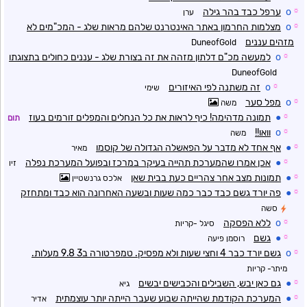
☼
o
ערפל כבד בהר גילה
ערן
☼
o
מצלמות החרמון באתר האינטרנט שלהם מראות שלג - המכ"מים לא
מזהים עננים
DuneofGold
☼
o
למעשה מכ"ם דלתון מזהה את זה בצורת שלג - עננים כחולים בתצוגתו
DuneofGold
☼
o
זה משתנה לפי האיזורים
שימי
☼
o
מפל סער
משה
☼
●
תמונה מדהימה! כיף לראות את כל הנחלים והמפלים זורמים בעוז
תום
☼
o
וואו!!
משה
☼
●
אף אחד לא מדבר על הפאשלה הגדולה של קוסמו
מאיר
☼
●
אכן אמרו שהמערכת תהייה בעיקר במרכז ובפועל המערכת נפלה
זיו
☼
●
תמונות מצב אחר צהריים כעת בבית שאן
אלכס גרנשטיין
☼
●
פה יורד גשם כבד כבר כמה שעות ובשעה האחרונה הוא כבד ומתחזק
סשה
☼
o
ללא הפסקה
סיגל -קריות
☼
●
גשם
רוסמן פיעה
☼
o
גשם יורד כבר 4 וחצי שעות ולא מפסיק. טמפרטורה ב3 9.8 מעלות.
מיתר- קריות
☼
●
גם כאן יבש, השבילים והכבישים יבשים
גיא
☼
●
המערכת הקודמת שהייתה שבוע שעבר הייתה יותר עוצמתית
אדיר