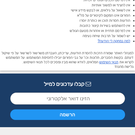
אין לפרסם תכנים המפרים זכויות
אין להציף או למשוך אותיות
אין לשאול על גילאים, או לבקש מידע אישי
הפורום אינו המקום לקיטורים על מז"א
הודעות חסרות תוכן או כותרת יוסרו
אין להשתמש בשירות קיצור כתובות
אין לפרסם תחזית או אזהרות מטעם הגולש
יש לשמור על תרבות שיחה נעימה
למה נמחקה לי הודעה?
למנהלי האתר שמורה הזכות להסרת הודעות, עריכתן, העברתן משרשור לשרשור על פי שיקול
דעתם. בקשת הסברים, תלונות וכו' על גבי הפורום יובילו לחסימת המשתמש. על המשתמש
לקרוא את
תנאי השימוש
המלאים, לוודא שהוא מבין ומסכים לכל תנאי השימוש.
גלישה מהנה!
קבלו עדכונים למייל