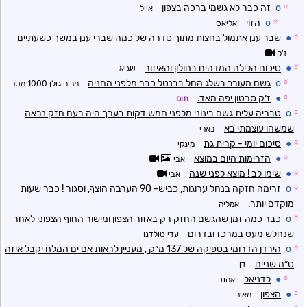
☼
o
זה כבר לא גשמי ברכה בצפון
אייל
☼
o
הזוי
אליאס
☼
●
שבר ענן אתמול בחצות מתוך סדרה של כמה שברי ענן במשך כשעתיים
ז'ק
☼
●
סיכום הלילה המדהים בחולון והאיזור
שגיא
☼
o
גשם מעורב בשלג החל בבנטל כבר מלפני החניה
מרום גולן 1000 מטר
☼
●
ז׳ק סרטון יפה מאד.
תום
☼
o
טבריה עלית גשם בינוני מלפני חמש דקות בערך היה רעם חזק נראה
שמשהו עוצמתי בא
בארי
☼
●
סיכום יומי - קרית גת
מינקי
☼
●
הזרימות היום במוצא
אבי
☼
●
שימו לב ! מוצא לפני שנה
אבי
☼
o
זרימה חזקה בנחל ערוגות, כביש- 90 הערבה הוצף, וסגור ! כבר שעות
מוקדם יותר.
אמליה
☼
o
כבר כמה זמן שהגשם החזק רק באזור הצפון ומישור החוף הצפוני לאחר
שנחלש מעט במרכז ובדרום
עדי טולדנו
☼
o
הירדן הדרומי בספיקה של 137 מ״ק , מעניין לראות אם ים המלח יקבל איזה
ס״מ שניים
דן
☼
●
לדניאל
אהוד
☼
●
הצפון
מאיר