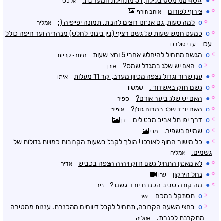
●
40# ממ מ00 בלילה, 51 מתחילת המערכת.
אלכס
☼
●
צירוף לפורום
אוהב חורף
☼
o
למה טעות, גם אנחנו רוצים להנות. תמונה יפייפיה (:
אמליה
☼
o
כמעט חמש שעות של גשם רציף (בין בינוני לחלש) מנהריה ועד חיפה כולל
עכו
עדי טולדנו
☼
o
הגשם מתחיל להיחלש אחרי 5 וחצי שעות
מיתר- קריות
☼
o
האם יש שלג במגדל שמס?
אורן
☼
●
ענן שחור וגדול נצפה מכיוון מערב, וקר 11 מעלות
איתן
☼
o
גשם חזק באשדוד .
שמשון
☼
●
האם יש שלג ביער אודם?
ספיר
☼
o
האם יורד שלג במרום גולן?
אופיר
☼
o
דרך יפו תל אביב מבט לים
דן
☼
o
שמיים בשפיר.
מני
☼
●
כל מישור החוף לאורכו ! הולך לקבל בשעות הקרובות כמויות גדולות של
גשמים.
אמליה
☼
●
לא מאמין התחיל גשם חזק ויהיה הצפה בכביש
אדיר
☼
●
נחל הירקון
ערן
☼
●
מה קורה סביב הכנרת יורד גשם ?
ניב
☼
o
תסתקל במכם
יאיר
☼
o
בחצי השעה הקרובה, תתחיל לקבל דיווחים מהכנרת. עננות ממטירה
מתקרבת לכנרת.
אמליה