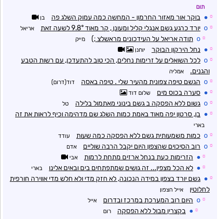
תום
☼
●
בוקר אור מאזור החרמון - המחשה כמה עמוק השלג פה
בן
☼
o
יורד כרגע גשם אנגלי קליל ומעונן , קר מאוד 9.8° לשעה זאת
אריאל
☼
o
תודה אריאל על העידכונים מראשלצ ;)
מייק
☼
●
נחל הירקון הבוקר
יוחנן
☼
o
לכל השואלים על זרימות נחלים, הכי טוב להתעדכן, עם רשות הטבע
והגנים.
אמליה
☼
o
הגשם טיפה צפונית מהעיר שלי . טיפה באסה
דוד(דרום)
☼
●
סערה בכוס מים
שלום דוד
☼
o
גשום ללא הפסקה ב גשם בינוני מאתמול בלילה
טל
☼
●
בן, סרטון יפה מאוד באמת כמות השלג שם מדהימה וכיף לראות את זה
בארי
☼
o
כמות משמעותית גשם ללא הפסקה כמה שעות
עודד
☼
o
רוב הסיכוים שהצפון היום יקבל הרבה שוליים
אדם
☼
●
הזרימות כעת בנחל ארזים מתחת לרמות
אבי
☼
●
לא הכל מצפין... זה גושים שמתפתחים בים ובאים אלינו
בארי
☼
●
גשם יורד בצפון במידה הנכונה, לא חזק מדי ולא חלש מדי אווירה חורפית
לחלוטין
אייל הצפון
☼
o
היום רוב המערכת במרכז ובדרום
אייל
☼
●
בקצרין מבול ללא הפסקה
רום