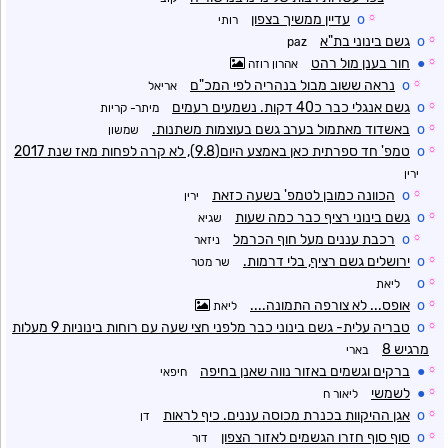
☼
o
עדיין ממשיך בצפון
רותי
☼
o
גשם בינוני בת"א
paz
☼
●
חור בענן מול רהט
אהרון רוזה
☼
o
נראה ששוב מבול בנהריה לפי המכ"ם
אריאל
☼
o
גשם אנגלי כבר כ40 דקות. נשמעים רעמים
מיתר- קריות
☼
o
באשדוד מאתמול בערב גשם בעוצמות משתנות.
שמשון
☼
o
טמפ' חד ספרתית כאן באמצע היום(9.8), לא קרה לפחות מאז שנת 2017
ירין
☼
o
הכוונה כמובן לטמפ' בשעה כזאת
ירין
☼
o
גשם בינוני רציף כבר כמה שעות
שגיא
☼
o
רכבת עננים מעל חוף הכרמל
ניזאר
☼
o
ירושלים גשם רציף, בלי דרמות.
שר מטר
o
☼
ליאת
☼
o
אופס... לא צורפה התמונה....
ליאת
☼
o
טבריה עלית- גשם בינוני כבר מלפני חצי שעה עם רוחות בינוניות 9 מעלות
מרגיש 8
בארי
☼
●
ברקים וגשמים באזור נווה שאנן בחיפה
חיפאי
☼
●
לשמשי
ליאור ח
☼
o
אגן ההיקוות בכנרת מכוסה עננים. כיף לראות
דן
☼
o
סוף סוף חזרו הגשמים לאזור הצפון
דור