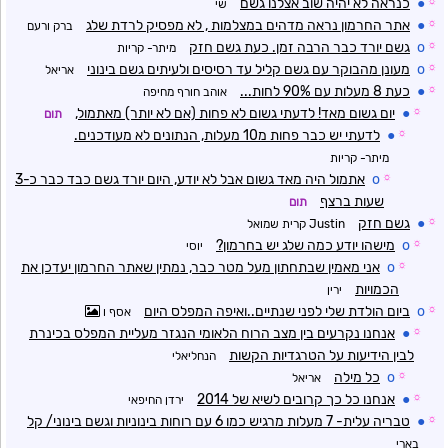
☼
●
כנראה לא יהיה שוב אצלנו גשם
שי
☼
●
אתר החרמון נראה מדהים במצלמות , לא מפסיק לרדת שלג
ברק ורעם
☼
o
גשם יורד כבר הרבה זמן. כעת גשם חזק
מיתר- קריות
☼
o
מעונן מהבוקר עם גשם קליל עד רסיסים ולעיתים גשם בינוני
אריאל
☼
●
כעת 8 מעלות עם 90% לחות...
אוהב חורף מחיפה
☼
●
יום גשום מאד! לדעתי גשום לא פחות (אם לא יותר) מאתמול,
תום
☼
●
לדעתי יש כבר פחות מ10 מעלות, הנתונים לא מעודכנים.
מיתר- קריות
☼
o
אתמול היה מאד גשום אבל לא יודע, היום יורד גשם כבד כבר כ-3
שעות ברצף
תום
☼
●
גשם חזק
Justin קרית שמואל
☼
o
מישהו יודע כמה שלג יש בחרמון?
יוסי
☼
o
אני מאמין שבתחתון מעל מטר כבר, נמתין שאתר החרמון יעדכן את
הכמויות
ירין
☼
o
ביום הולדת שלי לפני שנתיים..ואיפה המפלס היום
אסף ו
☼
●
אנחנו נקרעים בין מצב הרוח הלאומי הנגזר מעליית המפלס בכינרת
לבין הידיעות על הטרגדיות הקשות
הנחליאלי
☼
o
כל מילה
אריאל
☼
●
אנחנו כל כך קרובים לשיא של 2014
ירדן החיפאי
☼
●
טבריה עלית- 7 מעלות מרגיש כמו 6 עם רוחות בינוניות וגשם בינוני/ קל
בארי