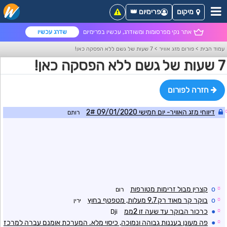
מיקום
פרימיום 👑
אתר נקי מפרסומות ומשודרג, עכשיו בפרימיום
שדרג עכשיו
עמוד הבית
>
פורום מזג אוויר
>
7 שעות של גשם ללא הפסקה כאן!
7 שעות של גשם ללא הפסקה כאן!
חזרה לפורום
דיווחי מזג האוויר- יום חמישי 09/01/2020 2#
רותם
☼
o
קצרין מבול זרימות מטורפות
רום
☼
o
בוקר קר מאוד רק 9.7 מעלות, מטפטף בחוץ
ירין
☼
●
כרכור הבוקר עד שעה זו 2ממ
Dji
☼
●
פה מעונן בעננות גבוהה ונמוכה, כיסוי מלא. המערכת אומנם עברה למרכז