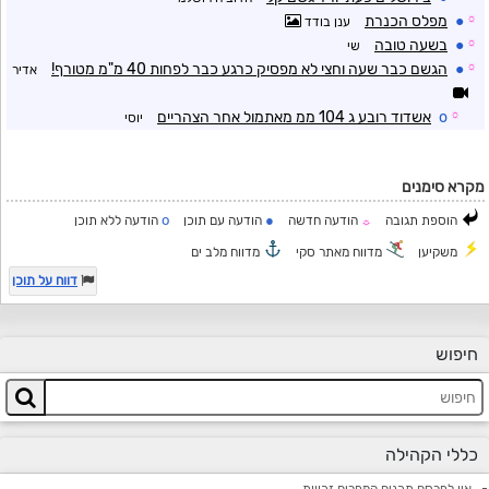
☼
●
מפלס הכנרת
ענן בודד
☼
●
בשעה טובה
שי
☼
●
הגשם כבר שעה וחצי לא מפסיק כרגע כבר לפחות 40 מ"מ מטורף!
אדיר
☼
o
אשדוד רובע ג 104 ממ מאתמול אחר הצהריים
יוסי
מקרא סימנים
o
●
הוספת תגובה
הודעה חדשה
הודעה עם תוכן
הודעה ללא תוכן
☼
משקיען
מדווח מאתר סקי
מדווח מלב ים
דווח על תוכן
חיפוש
כללי הקהילה