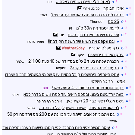
☼
●
לא זכור לי יומיים גשומים כאלה...
רום
☼
●
איילון הבוקר
קלינט אדרי
☼
o
כמה ס״מ הכנרת עלתה מאתמול עד עכשיו?
בארי
☼
o
25 סמ
Thunder
☼
●
לדעתי יסגור את ה30 ס"מ
זיו
☼
o
עליה מרשימה מאוד ברוך השם
יוסי
☼
●
וגם עקפנו את השיא של השנה הקודמת!!
אופיר פרנקו
☼
o
גרף מפלס הכנרת
Weather2day
☼
o
עמק הארזים ירושלים
יעקב
☼
●
הכנרת עלתה בעוד 2 ס"מ במדידה של 10 כעת 211.08
שלמה
☼
●
הגעת לסכר בית זית במקרה?
ישעיהו
☼
●
עמק הארזים בירושלים קיבל כמויות ענק של מי הגשמים הרבים שירדו
אמש
הדוב הירושלמי
☼
●
בן, סרטון ותמונות מדהימות! שלג עמוק מאד!
תום
☼
●
כעת יורד גשם בינוני, ובמכם רואים עוד כמה גושים בדרך לכאן
איתי
☼
●
גשם אנגלי רציף כבר 20 דקות כאן.
אוהב חורף מחיפה
☼
o
לפי קוסמו המעודכן, אשדוד ואשקלון על הכוונת...
שמשי
☼
o
גם אתמול תל אביב הייתה על הכווונת עם 200 ממ וירד פה רק 50
אופיר
☼
o
עיקר הגשם צפוי היום במרכז. לפי קוסמו בשעות הערב והלילה עוד
צפוי עשרות רבות של מ"מ במישור ה
קובי