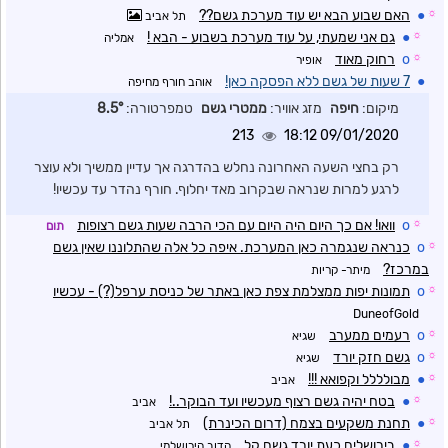
☼
●
האם שבוע הבא יש עוד מערכת גשם??
תל אביב
☼
●
גם אני שמעתי, על עוד מערכת בשבוע - הבא !
אמליה
☼
o
רחוק מאוד
אופיר
●
7 שעות של גשם ללא הפסקה כאן!
אוהב חורף מחיפה
מיקום:
חיפה
מזג אוויר:
ממטרי גשם
טמפרטורה:
8.5°
213
09/01/2020 18:12
רק בחצי השעה האחרונה נחלש בהדרגה אך עדיין ממשיך ולא עוצר
לרגע למרות שנראה שבקרוב מאד יחלוף. חורף נהדר עד עכשיו!
☼
o
וואו! אם כך היום היה היום עם הכי הרבה שעות גשם רצופות
תום
☼
o
כנראה שנגמרה כאן המערכת. איפה כל אלה שהתלוננו שאין גשם
במרכז?
מיתר- קריות
☼
o
תמונות יפות ממצלמת צפת כאן באתר של כניסת ערפל(?) - עכשיו
DuneofGold
☼
o
רעמים ממערב
שגיא
☼
o
גשם חזק יורד
שגיא
☼
●
מבולללל וקפואא !!!
אביב
☼
●
בטח יהיה גשם רצוף מעכשיו ועד הבוקר..!
אביב
☼
●
תחנת משקעים בצמח (דרום הכינרת)
תל אביב
☼
●
בירושלים כעת יורד גשם קל
הדוב הירושלמי