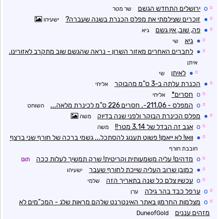
☼
o
ירושלים התחדש הגשם
שר מטר
☼
●
זוכרים שצילמתי את מפלס הכנרת בשנה שעברה?
ישעיהו
☼
●
פה, שוב, אין גשם
גיא
☼
●
גיא
שי
☼
●
לחברים האחרים מאזור השרון - נראה שהגשם שוב מתקרב לאזורינו.
איתן
☼
●
לאיתן
שי
☼
●
הכנרת עלתה ב-3 ס"מ מהבוקר
אליחי
☼
o
חסרים*
אליחי
☼
o
המפלס - 211.06-. חסרים 226 ס"מ לכינרת מלאה...
השוחט
☼
●
מפלס הכינרת הבוקר ולפני שנה בדיוק
משה
☼
o
אגב זה הבדל של 3.14 מטר!!
משה
☼
●
וואו! לא ייאמן! פשוט תענוג להסתכל... גשמי ברכה של חורף שני ברצף
חובבת חורף
☼
o
מדהים! עליה משמעותית וקריטית! שרק תמשיך לעלות ככה
תום
☼
●
כמובן שרוב העליה שייכת לחורף שעבר
ישעיהו
☼
o
עכשיו צלם כל שנה בתאריך הזה
שלמי
☼
o
ערפל כבד בהר גילה
ערן
☼
o
מצלמות החרמון באתר האינטרנט שלהם מראות שלג - המכ"מים לא
מזהים עננים
DuneofGold