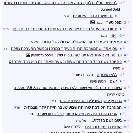
☼
o
למעשה מכ"ם דלתון מזהה את זה בצורת שלג - עננים כחולים בתצוגתו
DuneofGold
☼
o
זה משתנה לפי האיזורים
שימי
☼
o
מפל סער
משה
☼
●
תמונה מדהימה! כיף לראות את כל הנחלים והמפלים זורמים בעוז
תום
☼
o
וואו!!
משה
☼
●
אף אחד לא מדבר על הפאשלה הגדולה של קוסמו
מאיר
☼
●
אכן אמרו שהמערכת תהייה בעיקר במרכז ובפועל המערכת נפלה
זיו
☼
●
תמונות מצב אחר צהריים כעת בבית שאן
אלכס גרנשטיין
☼
●
פה יורד גשם כבד כבר כמה שעות ובשעה האחרונה הוא כבד ומתחזק
סשה
☼
o
ללא הפסקה
סיגל -קריות
☼
●
גשם
רוסמן פיעה
☼
o
גשם יורד כבר 4 וחצי שעות ולא מפסיק. טמפרטורה ב3 9.8 מעלות.
מיתר- קריות
☼
●
גם כאן יבש, השבילים והכבישים יבשים
גיא
☼
●
המערכת הקודמת שהייתה שבוע שעבר הייתה יותר עוצמתית
אדיר
☼
●
אני בגוש דן והיה פה משהו מטורף של שבוע שעבר
נלי
☼
●
גשם גשם מזדלף...
שלומית
☼
o
התחילו רעמים וברקים
Real00731
☼