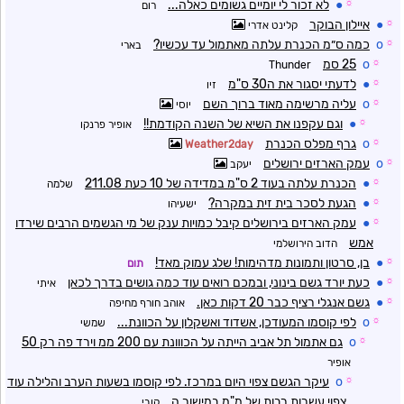
☼
●
לא זכור לי יומיים גשומים כאלה...
רום
☼
●
איילון הבוקר
קלינט אדרי
☼
o
כמה ס״מ הכנרת עלתה מאתמול עד עכשיו?
בארי
☼
o
25 סמ
Thunder
☼
●
לדעתי יסגור את ה30 ס"מ
זיו
☼
o
עליה מרשימה מאוד ברוך השם
יוסי
☼
●
וגם עקפנו את השיא של השנה הקודמת!!
אופיר פרנקו
☼
o
גרף מפלס הכנרת
Weather2day
☼
o
עמק הארזים ירושלים
יעקב
☼
●
הכנרת עלתה בעוד 2 ס"מ במדידה של 10 כעת 211.08
שלמה
☼
●
הגעת לסכר בית זית במקרה?
ישעיהו
☼
●
עמק הארזים בירושלים קיבל כמויות ענק של מי הגשמים הרבים שירדו
אמש
הדוב הירושלמי
☼
●
בן, סרטון ותמונות מדהימות! שלג עמוק מאד!
תום
☼
●
כעת יורד גשם בינוני, ובמכם רואים עוד כמה גושים בדרך לכאן
איתי
☼
●
גשם אנגלי רציף כבר 20 דקות כאן.
אוהב חורף מחיפה
☼
o
לפי קוסמו המעודכן, אשדוד ואשקלון על הכוונת...
שמשי
☼
o
גם אתמול תל אביב הייתה על הכווונת עם 200 ממ וירד פה רק 50
אופיר
☼
o
עיקר הגשם צפוי היום במרכז. לפי קוסמו בשעות הערב והלילה עוד
צפוי עשרות רבות של מ"מ במישור ה
קובי