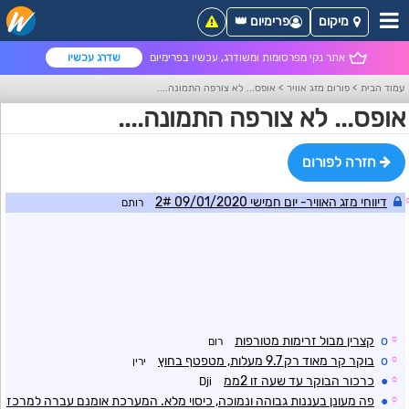
מיקום
פרימיום 👑
אתר נקי מפרסומות ומשודרג, עכשיו בפרימיום
שדרג עכשיו
עמוד הבית
>
פורום מזג אוויר
>
אופס... לא צורפה התמונה....
אופס... לא צורפה התמונה....
חזרה לפורום
דיווחי מזג האוויר- יום חמישי 09/01/2020 2#
רותם
☼
o
קצרין מבול זרימות מטורפות
רום
☼
o
בוקר קר מאוד רק 9.7 מעלות, מטפטף בחוץ
ירין
☼
●
כרכור הבוקר עד שעה זו 2ממ
Dji
☼
●
פה מעונן בעננות גבוהה ונמוכה, כיסוי מלא. המערכת אומנם עברה למרכז