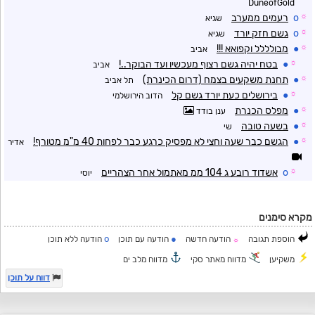
DuneofGold
☼
o
רעמים ממערב
שגיא
☼
o
גשם חזק יורד
שגיא
☼
●
מבולללל וקפואא !!!
אביב
☼
●
בטח יהיה גשם רצוף מעכשיו ועד הבוקר..!
אביב
☼
●
תחנת משקעים בצמח (דרום הכינרת)
תל אביב
☼
●
בירושלים כעת יורד גשם קל
הדוב הירושלמי
☼
●
מפלס הכנרת
ענן בודד
☼
●
בשעה טובה
שי
☼
●
הגשם כבר שעה וחצי לא מפסיק כרגע כבר לפחות 40 מ"מ מטורף!
אדיר
☼
o
אשדוד רובע ג 104 ממ מאתמול אחר הצהריים
יוסי
מקרא סימנים
o
●
הוספת תגובה
הודעה חדשה
הודעה עם תוכן
הודעה ללא תוכן
☼
משקיען
מדווח מאתר סקי
מדווח מלב ים
דווח על תוכן