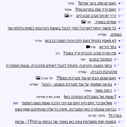
☼
●
האם יש שלג ביער אודם?
ספיר
☼
o
האם יורד שלג במרום גולן?
אופיר
☼
o
דרך יפו תל אביב מבט לים
דן
☼
o
שמיים בשפיר.
מני
☼
●
כל מישור החוף לאורכו ! הולך לקבל בשעות הקרובות כמויות גדולות של
גשמים.
אמליה
☼
●
לא מאמין התחיל גשם חזק ויהיה הצפה בכביש
אדיר
☼
●
נחל הירקון
ערן
☼
●
מה קורה סביב הכנרת יורד גשם ?
ניב
☼
o
תסתקל במכם
יאיר
☼
o
בחצי השעה הקרובה, תתחיל לקבל דיווחים מהכנרת. עננות ממטירה
מתקרבת לכנרת.
אמליה
☼
●
האם שבוע הבא יש עוד מערכת גשם??
תל אביב
☼
●
גם אני שמעתי, על עוד מערכת בשבוע - הבא !
אמליה
☼
o
רחוק מאוד
אופיר
☼
●
7 שעות של גשם ללא הפסקה כאן!
אוהב חורף מחיפה
☼
o
וואו! אם כך היום היה היום עם הכי הרבה שעות גשם רצופות
תום
☼
o
כנראה שנגמרה כאן המערכת. איפה כל אלה שהתלוננו שאין גשם
במרכז?
מיתר- קריות
☼
o
תמונות יפות ממצלמת צפת כאן באתר של כניסת ערפל(?) - עכשיו