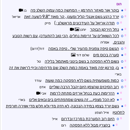
תום
☼
●
בוקר אור מאזור החרמון - המחשה כמה עמוק השלג פה
בן
☼
o
יורד כרגע גשם אנגלי קליל ומעונן , קר מאוד 9.8° לשעה זאת
אריאל
☼
o
תודה אריאל על העידכונים מראשלצ ;)
מייק
☼
●
נחל הירקון הבוקר
יוחנן
☼
o
לכל השואלים על זרימות נחלים, הכי טוב להתעדכן, עם רשות הטבע
והגנים.
אמליה
☼
o
הגשם טיפה צפונית מהעיר שלי . טיפה באסה
דוד(דרום)
☼
●
סערה בכוס מים
שלום דוד
☼
o
גשום ללא הפסקה ב גשם בינוני מאתמול בלילה
טל
☼
●
בן, סרטון יפה מאוד באמת כמות השלג שם מדהימה וכיף לראות את זה
בארי
☼
o
כמות משמעותית גשם ללא הפסקה כמה שעות
עודד
☼
o
רוב הסיכוים שהצפון היום יקבל הרבה שוליים
אדם
☼
●
הזרימות כעת בנחל ארזים מתחת לרמות
אבי
☼
●
לא הכל מצפין... זה גושים שמתפתחים בים ובאים אלינו
בארי
☼
●
גשם יורד בצפון במידה הנכונה, לא חזק מדי ולא חלש מדי אווירה חורפית
לחלוטין
אייל הצפון
☼
o
היום רוב המערכת במרכז ובדרום
אייל
☼
●
בקצרין מבול ללא הפסקה
רום