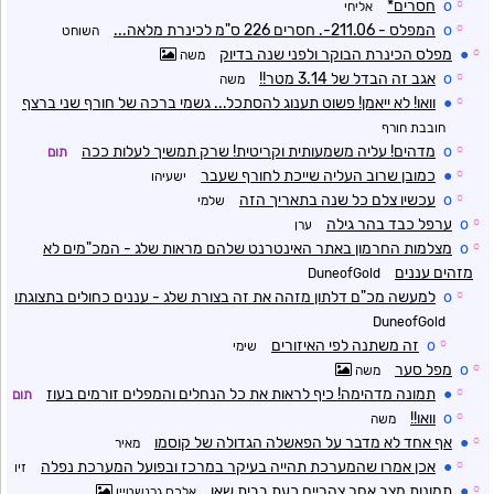
☼
o
חסרים*
אליחי
☼
o
המפלס - 211.06-. חסרים 226 ס"מ לכינרת מלאה...
השוחט
☼
●
מפלס הכינרת הבוקר ולפני שנה בדיוק
משה
☼
o
אגב זה הבדל של 3.14 מטר!!
משה
☼
●
וואו! לא ייאמן! פשוט תענוג להסתכל... גשמי ברכה של חורף שני ברצף
חובבת חורף
☼
o
מדהים! עליה משמעותית וקריטית! שרק תמשיך לעלות ככה
תום
☼
●
כמובן שרוב העליה שייכת לחורף שעבר
ישעיהו
☼
o
עכשיו צלם כל שנה בתאריך הזה
שלמי
☼
o
ערפל כבד בהר גילה
ערן
☼
o
מצלמות החרמון באתר האינטרנט שלהם מראות שלג - המכ"מים לא
מזהים עננים
DuneofGold
☼
o
למעשה מכ"ם דלתון מזהה את זה בצורת שלג - עננים כחולים בתצוגתו
DuneofGold
☼
o
זה משתנה לפי האיזורים
שימי
☼
o
מפל סער
משה
☼
●
תמונה מדהימה! כיף לראות את כל הנחלים והמפלים זורמים בעוז
תום
☼
o
וואו!!
משה
☼
●
אף אחד לא מדבר על הפאשלה הגדולה של קוסמו
מאיר
☼
●
אכן אמרו שהמערכת תהייה בעיקר במרכז ובפועל המערכת נפלה
זיו
☼
●
תמונות מצב אחר צהריים כעת בבית שאן
אלכס גרנשטיין