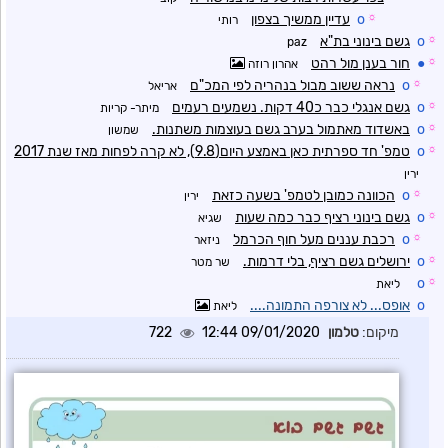
☼
o
עדיין ממשיך בצפון
רותי
☼
o
גשם בינוני בת"א
paz
☼
●
חור בענן מול רהט
אהרון רוזה
☼
o
נראה ששוב מבול בנהריה לפי המכ"ם
אריאל
☼
o
גשם אנגלי כבר כ40 דקות. נשמעים רעמים
מיתר- קריות
☼
o
באשדוד מאתמול בערב גשם בעוצמות משתנות.
שמשון
☼
o
טמפ' חד ספרתית כאן באמצע היום(9.8), לא קרה לפחות מאז שנת 2017
ירין
☼
o
הכוונה כמובן לטמפ' בשעה כזאת
ירין
☼
o
גשם בינוני רציף כבר כמה שעות
שגיא
☼
o
רכבת עננים מעל חוף הכרמל
ניזאר
☼
o
ירושלים גשם רציף, בלי דרמות.
שר מטר
o
☼
ליאת
o
אופס... לא צורפה התמונה....
ליאת
מיקום:
טלמון
09/01/2020 12:44
722