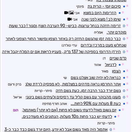
☼
●
סיכום יומי - קרית גת
מינקי
☼
●
הזרימות היום במוצא
אבי
☼
●
שימו לב ! מוצא לפני שנה
אבי
☼
o
זרימה חזקה בנחל ערוגות, כביש- 90 הערבה הוצף, וסגור ! כבר שעות
מוקדם יותר.
אמליה
☼
o
כבר כמה זמן שהגשם החזק רק באזור הצפון ומישור החוף הצפוני לאחר
שנחלש מעט במרכז ובדרום
עדי טולדנו
☼
o
הירדן הדרומי בספיקה של 137 מ״ק , מעניין לראות אם ים המלח יקבל איזה
ס״מ שניים
דן
☼
●
לדניאל
אהוד
☼
●
הצפון
מאיר
☼
●
כנראה לא יהיה שוב אצלנו גשם
שי
☼
●
אתר החרמון נראה מדהים במצלמות , לא מפסיק לרדת שלג
ברק ורעם
☼
o
גשם יורד כבר הרבה זמן. כעת גשם חזק
מיתר- קריות
☼
o
מעונן מהבוקר עם גשם קליל עד רסיסים ולעיתים גשם בינוני
אריאל
☼
●
כעת 8 מעלות עם 90% לחות...
אוהב חורף מחיפה
☼
●
יום גשום מאד! לדעתי גשום לא פחות (אם לא יותר) מאתמול,
תום
☼
●
לדעתי יש כבר פחות מ10 מעלות, הנתונים לא מעודכנים.
מיתר- קריות
☼
o
אתמול היה מאד גשום אבל לא יודע, היום יורד גשם כבד כבר כ-3