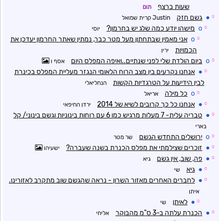
שעות ברצף
תום
☼
●
גשם חזק
Justin קרית שמואל
☼
o
מישהו יודע כמה שלג יש בחרמון?
יוסי
☼
o
אני מאמין שבתחתון מעל מטר כבר, נמתין שאתר החרמון יעדכן את
הכמויות
ירין
☼
o
ביום הולדת שלי לפני שנתיים..ואיפה המפלס היום
אסף ו
☼
●
אנחנו נקרעים בין מצב הרוח הלאומי הנגזר מעליית המפלס בכינרת
לבין הידיעות על הטרגדיות הקשות
הנחליאלי
☼
o
כל מילה
אריאל
☼
●
אנחנו כל כך קרובים לשיא של 2014
ירדן החיפאי
☼
●
טבריה עלית- 7 מעלות מרגיש כמו 6 עם רוחות בינוניות וגשם בינוני/ קל
בארי
☼
o
ירושלים התחדש הגשם
שר מטר
☼
●
זוכרים שצילמתי את מפלס הכנרת בשנה שעברה?
ישעיהו
☼
●
פה, שוב, אין גשם
גיא
☼
●
גיא
שי
☼
●
לחברים האחרים מאזור השרון - נראה שהגשם שוב מתקרב לאזורינו.
איתן
☼
●
לאיתן
שי
☼
●
הכנרת עלתה ב-3 ס"מ מהבוקר
אליחי