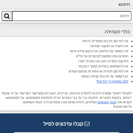
חיפוש
כללי הקהילה
אין לפרסם תכנים המפרים זכויות
אין להציף או למשוך אותיות
אין לשאול על גילאים, או לבקש מידע אישי
הפורום אינו המקום לקיטורים על מז"א
הודעות חסרות תוכן או כותרת יוסרו
אין להשתמש בשירות קיצור כתובות
אין לפרסם תחזית או אזהרות מטעם הגולש
יש לשמור על תרבות שיחה נעימה
למה נמחקה לי הודעה?
למנהלי האתר שמורה הזכות להסרת הודעות, עריכתן, העברתן משרשור לשרשור על פי שיקול
דעתם. בקשת הסברים, תלונות וכו' על גבי הפורום יובילו לחסימת המשתמש. על המשתמש
לקרוא את
תנאי השימוש
המלאים, לוודא שהוא מבין ומסכים לכל תנאי השימוש.
גלישה מהנה!
קבלו עדכונים למייל