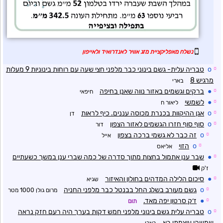
נשלח מאפליקציית מזג אוויר לאנדרואיד ולאייפון
☼
o
טבריה עלית- גשם בינוני כבר מלפני חצי שעה עם רוחות בינוניות 9 מעלות
מרגיש 8
בארי
☼
●
ברקים וגשמים באזור נווה שאנן בחיפה
חיפאי
☼
●
לשמשי
ליאור ח
☼
o
אגן ההיקוות בכנרת מכוסה עננים. כיף לראות
דן
☼
o
סוף סוף חזרו הגשמים לאזור הצפון
דור
☼
o
זה כבר לא גשמי ברכה בצפון
אייל
☼
o
הזוי
אליאס
☼
●
שבר ענן אתמול בחצות מתוך סדרה של כמה שברי ענן במשך כשעתיים
ז'ק
☼
●
סיכום הלילה המדהים בחולון והאיזור
שגיא
☼
o
גשם מעורב בשלג החל בבנטל כבר מלפני החניה
מרום גולן 1000 מטר
☼
●
ז׳ק סרטון יפה מאד.
תום
☼
o
טבריה עלית גשם בינוני מלפני חמש דקות בערך היה רעם חזק נראה
שמשהו עוצמתי בא
בארי