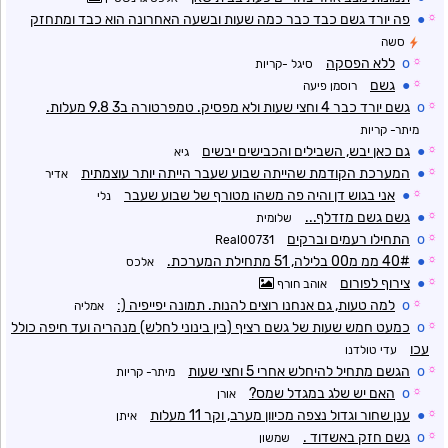
☼
●
פה יורד גשם כבד כבר כמה שעות ובשעה האחרונה הוא כבד ומתחזק
סשה
☼
o
ללא הפסקה
סיגל -קריות
☼
●
גשם
רוסמן פיעה
☼
o
גשם יורד כבר 4 וחצי שעות ולא מפסיק. טמפרטורה ב3 9.8 מעלות.
מיתר- קריות
☼
●
גם כאן יבש, השבילים והכבישים יבשים
גיא
☼
●
המערכת הקודמת שהייתה שבוע שעבר הייתה יותר עוצמתית
אדיר
☼
●
אני בגוש דן והיה פה משהו מטורף של שבוע שעבר
נלי
☼
●
גשם גשם מזדלף...
שלומית
☼
o
התחילו רעמים וברקים
Real00731
☼
●
40# ממ מ00 בלילה, 51 מתחילת המערכת.
אלכס
☼
●
צירוף לפורום
אוהב חורף
☼
o
למה טעות, גם אנחנו רוצים להנות. תמונה יפייפיה (:
אמליה
☼
o
כמעט חמש שעות של גשם רציף (בין בינוני לחלש) מנהריה ועד חיפה כולל
עכו
עדי טולדנו
☼
o
הגשם מתחיל להיחלש אחרי 5 וחצי שעות
מיתר- קריות
☼
o
האם יש שלג במגדל שמס?
אורן
☼
●
ענן שחור וגדול נצפה מכיוון מערב, וקר 11 מעלות
איתן
☼
o
גשם חזק באשדוד .
שמשון