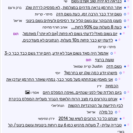
☼
●
כנראה לא יהיה שוב אצלנו גשם
שי
☼
●
אתר החרמון נראה מדהים במצלמות , לא מפסיק לרדת שלג
ברק ורעם
☼
o
גשם יורד כבר הרבה זמן. כעת גשם חזק
מיתר- קריות
☼
o
מעונן מהבוקר עם גשם קליל עד רסיסים ולעיתים גשם בינוני
אריאל
☼
●
כעת 8 מעלות עם 90% לחות...
אוהב חורף מחיפה
☼
●
יום גשום מאד! לדעתי גשום לא פחות (אם לא יותר) מאתמול,
תום
☼
●
לדעתי יש כבר פחות מ10 מעלות, הנתונים לא מעודכנים.
מיתר- קריות
☼
o
אתמול היה מאד גשום אבל לא יודע, היום יורד גשם כבד כבר כ-3
שעות ברצף
תום
☼
●
גשם חזק
Justin קרית שמואל
☼
o
מישהו יודע כמה שלג יש בחרמון?
יוסי
☼
o
אני מאמין שבתחתון מעל מטר כבר, נמתין שאתר החרמון יעדכן את
הכמויות
ירין
☼
o
ביום הולדת שלי לפני שנתיים..ואיפה המפלס היום
אסף ו
☼
●
אנחנו נקרעים בין מצב הרוח הלאומי הנגזר מעליית המפלס בכינרת
לבין הידיעות על הטרגדיות הקשות
הנחליאלי
☼
o
כל מילה
אריאל
☼
●
אנחנו כל כך קרובים לשיא של 2014
ירדן החיפאי
☼
●
טבריה עלית- 7 מעלות מרגיש כמו 6 עם רוחות בינוניות וגשם בינוני/ קל
בארי