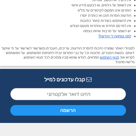
אין להציף או למשוך אותיות
אין לשאול על גילאים, או לבקש מידע אישי
הפורום אינו המקום לקיטורים על מז"א
הודעות חסרות תוכן או כותרת יוסרו
אין להשתמש בשירות קיצור כתובות
אין לפרסם תחזית או אזהרות מטעם הגולש
יש לשמור על תרבות שיחה נעימה
למה נמחקה לי הודעה?
למנהלי האתר שמורה הזכות להסרת הודעות, עריכתן, העברתן משרשור לשרשור על פי שיקול
דעתם. בקשת הסברים, תלונות וכו' על גבי הפורום יובילו לחסימת המשתמש. על המשתמש
לקרוא את
תנאי השימוש
המלאים, לוודא שהוא מבין ומסכים לכל תנאי השימוש.
גלישה מהנה!
קבלו עדכונים למייל