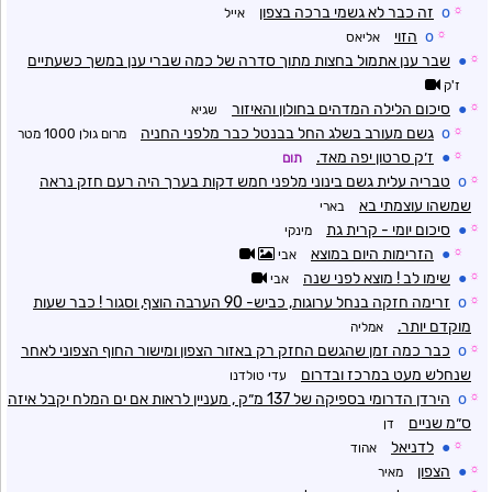
☼
o
זה כבר לא גשמי ברכה בצפון
אייל
☼
o
הזוי
אליאס
☼
●
שבר ענן אתמול בחצות מתוך סדרה של כמה שברי ענן במשך כשעתיים
ז'ק
☼
●
סיכום הלילה המדהים בחולון והאיזור
שגיא
☼
o
גשם מעורב בשלג החל בבנטל כבר מלפני החניה
מרום גולן 1000 מטר
☼
●
ז׳ק סרטון יפה מאד.
תום
☼
o
טבריה עלית גשם בינוני מלפני חמש דקות בערך היה רעם חזק נראה
שמשהו עוצמתי בא
בארי
☼
●
סיכום יומי - קרית גת
מינקי
☼
●
הזרימות היום במוצא
אבי
☼
●
שימו לב ! מוצא לפני שנה
אבי
☼
o
זרימה חזקה בנחל ערוגות, כביש- 90 הערבה הוצף, וסגור ! כבר שעות
מוקדם יותר.
אמליה
☼
o
כבר כמה זמן שהגשם החזק רק באזור הצפון ומישור החוף הצפוני לאחר
שנחלש מעט במרכז ובדרום
עדי טולדנו
☼
o
הירדן הדרומי בספיקה של 137 מ״ק , מעניין לראות אם ים המלח יקבל איזה
ס״מ שניים
דן
☼
●
לדניאל
אהוד
☼
●
הצפון
מאיר