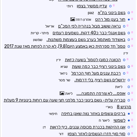
☼
o
עדיין ממשיך בצפון
רותי
☼
o
גשם בינוני בת"א
paz
☼
●
חור בענן מול רהט
אהרון רוזה
☼
o
נראה ששוב מבול בנהריה לפי המכ"ם
אריאל
☼
o
גשם אנגלי כבר כ40 דקות. נשמעים רעמים
מיתר- קריות
☼
o
באשדוד מאתמול בערב גשם בעוצמות משתנות.
שמשון
☼
o
טמפ' חד ספרתית כאן באמצע היום(9.8), לא קרה לפחות מאז שנת 2017
ירין
☼
o
הכוונה כמובן לטמפ' בשעה כזאת
ירין
☼
o
גשם בינוני רציף כבר כמה שעות
שגיא
☼
o
רכבת עננים מעל חוף הכרמל
ניזאר
☼
o
ירושלים גשם רציף, בלי דרמות.
שר מטר
o
☼
ליאת
☼
o
אופס... לא צורפה התמונה....
ליאת
☼
o
טבריה עלית- גשם בינוני כבר מלפני חצי שעה עם רוחות בינוניות 9 מעלות
מרגיש 8
בארי
☼
●
ברקים וגשמים באזור נווה שאנן בחיפה
חיפאי
☼
●
לשמשי
ליאור ח
☼
o
אגן ההיקוות בכנרת מכוסה עננים. כיף לראות
דן
☼
o
סוף סוף חזרו הגשמים לאזור הצפון
דור