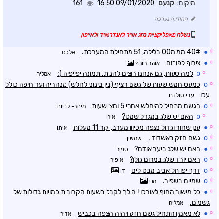
מיקום:
יקנעם
09/01/2020 16:50
161
ההודעה נערכה
נשלח מאפליקציית מזג אוויר לאנדרואיד ולאייפון
☼
●
40# ממ מ00 בלילה, 51 מתחילת המערכת.
אלכס
☼
●
צירוף לפורום
אוהב חורף
☼
o
למה טעות, גם אנחנו רוצים להנות. תמונה יפייפיה (:
אמליה
☼
o
כמעט חמש שעות של גשם רציף (בין בינוני לחלש) מנהריה ועד חיפה כולל
עכו
עדי טולדנו
☼
o
הגשם מתחיל להיחלש אחרי 5 וחצי שעות
מיתר- קריות
☼
o
האם יש שלג במגדל שמס?
אורן
☼
●
ענן שחור וגדול נצפה מכיוון מערב, וקר 11 מעלות
איתן
☼
o
גשם חזק באשדוד .
שמשון
☼
●
האם יש שלג ביער אודם?
ספיר
☼
o
האם יורד שלג במרום גולן?
אופיר
☼
o
דרך יפו תל אביב מבט לים
דן
☼
o
שמיים בשפיר.
מני
☼
●
כל מישור החוף לאורכו ! הולך לקבל בשעות הקרובות כמויות גדולות של
גשמים.
אמליה
☼
●
לא מאמין התחיל גשם חזק ויהיה הצפה בכביש
אדיר