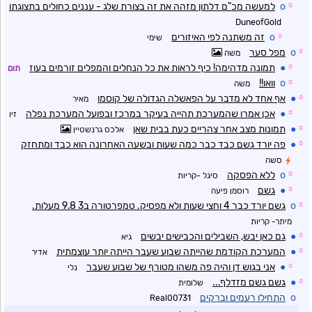
☼
o
למעשה מכ"ם דלתון מזהה את זה בצורת שלג - עננים כחולים בתצוגתו
DuneofGold
☼
o
זה משתנה לפי האיזורים
שימי
☼
o
מפל סער
משה
☼
●
תמונה מדהימה! כיף לראות את כל הנחלים והמפלים זורמים בעוז
תום
☼
o
וואו!!
משה
☼
●
אף אחד לא מדבר על הפאשלה הגדולה של קוסמו
מאיר
☼
●
אכן אמרו שהמערכת תהייה בעיקר במרכז ובפועל המערכת נפלה
זיו
☼
●
תמונות מצב אחר צהריים כעת בבית שאן
אלכס גרנשטיין
☼
●
פה יורד גשם כבד כבר כמה שעות ובשעה האחרונה הוא כבד ומתחזק
סשה
☼
o
ללא הפסקה
סיגל -קריות
☼
●
גשם
רוסמן פיעה
☼
o
גשם יורד כבר 4 וחצי שעות ולא מפסיק. טמפרטורה ב3 9.8 מעלות.
מיתר- קריות
☼
●
גם כאן יבש, השבילים והכבישים יבשים
גיא
☼
●
המערכת הקודמת שהייתה שבוע שעבר הייתה יותר עוצמתית
אדיר
☼
●
אני בגוש דן והיה פה משהו מטורף של שבוע שעבר
נלי
☼
●
גשם גשם מזדלף...
שלומית
o
התחילו רעמים וברקים
Real00731