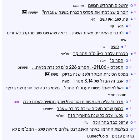
☼
o
ירושלים התחדש הגשם
שר מטר
☼
●
זוכרים שצילמתי את מפלס הכנרת בשנה שעברה?
ישעיהו
☼
●
פה, שוב, אין גשם
גיא
☼
●
גיא
שי
☼
●
לחברים האחרים מאזור השרון - נראה שהגשם שוב מתקרב לאזורינו.
איתן
☼
●
לאיתן
שי
☼
●
הכנרת עלתה ב-3 ס"מ מהבוקר
אליחי
☼
o
חסרים*
אליחי
☼
o
המפלס - 211.06-. חסרים 226 ס"מ לכינרת מלאה...
השוחט
☼
●
מפלס הכינרת הבוקר ולפני שנה בדיוק
משה
☼
o
אגב זה הבדל של 3.14 מטר!!
משה
☼
●
וואו! לא ייאמן! פשוט תענוג להסתכל... גשמי ברכה של חורף שני ברצף
חובבת חורף
☼
o
מדהים! עליה משמעותית וקריטית! שרק תמשיך לעלות ככה
תום
☼
●
כמובן שרוב העליה שייכת לחורף שעבר
ישעיהו
☼
o
עכשיו צלם כל שנה בתאריך הזה
שלמי
☼
o
ערפל כבד בהר גילה
ערן
☼
o
מצלמות החרמון באתר האינטרנט שלהם מראות שלג - המכ"מים לא
מזהים עננים
DuneofGold