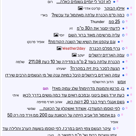
☼
●
לא זכור לי יומיים גשומים כאלה...
רום
☼
●
איילון הבוקר
קלינט אדרי
☼
o
כמה ס״מ הכנרת עלתה מאתמול עד עכשיו?
בארי
☼
o
25 סמ
Thunder
☼
●
לדעתי יסגור את ה30 ס"מ
זיו
☼
o
עליה מרשימה מאוד ברוך השם
יוסי
☼
●
וגם עקפנו את השיא של השנה הקודמת!!
אופיר פרנקו
☼
o
גרף מפלס הכנרת
Weather2day
☼
o
עמק הארזים ירושלים
יעקב
☼
●
הכנרת עלתה בעוד 2 ס"מ במדידה של 10 כעת 211.08
שלמה
☼
●
הגעת לסכר בית זית במקרה?
ישעיהו
☼
●
עמק הארזים בירושלים קיבל כמויות ענק של מי הגשמים הרבים שירדו
אמש
הדוב הירושלמי
☼
●
בן, סרטון ותמונות מדהימות! שלג עמוק מאד!
תום
☼
●
כעת יורד גשם בינוני, ובמכם רואים עוד כמה גושים בדרך לכאן
איתי
☼
●
גשם אנגלי רציף כבר 20 דקות כאן.
אוהב חורף מחיפה
☼
o
לפי קוסמו המעודכן, אשדוד ואשקלון על הכוונת...
שמשי
☼
o
גם אתמול תל אביב הייתה על הכווונת עם 200 ממ וירד פה רק 50
אופיר
☼
o
עיקר הגשם צפוי היום במרכז. לפי קוסמו בשעות הערב והלילה עוד
צפוי עשרות רבות של מ"מ במישור ה
קובי