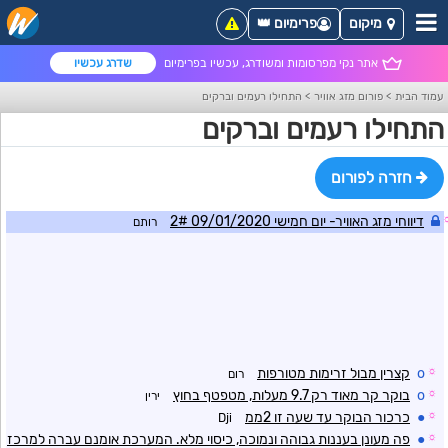
מיקום
פרימיום 👑
אתר נקי מפרסומות ומשודרג, עכשיו בפרימיום
שדרג עכשיו
עמוד הבית
>
פורום מזג אוויר
>
התחילו רעמים וברקים
התחילו רעמים וברקים
חזרה לפורום
דיווחי מזג האוויר- יום חמישי 09/01/2020 2#
רותם
☼
o
קצרין מבול זרימות מטורפות
רום
☼
o
בוקר קר מאוד רק 9.7 מעלות, מטפטף בחוץ
ירין
☼
●
כרכור הבוקר עד שעה זו 2ממ
Dji
☼
●
פה מעונן בעננות גבוהה ונמוכה, כיסוי מלא. המערכת אומנם עברה למרכז