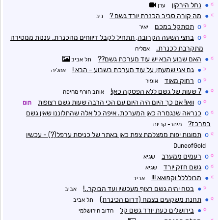
☼
●
נחל הירקון
ערן
☼
●
מה קורה סביב הכנרת יורד גשם ?
ניב
☼
o
תסתקל במכם
יאיר
☼
o
בחצי השעה הקרובה, תתחיל לקבל דיווחים מהכנרת. עננות ממטירה
מתקרבת לכנרת.
אמליה
☼
●
האם שבוע הבא יש עוד מערכת גשם??
תל אביב
☼
●
גם אני שמעתי, על עוד מערכת בשבוע - הבא !
אמליה
☼
o
רחוק מאוד
אופיר
☼
●
7 שעות של גשם ללא הפסקה כאן!
אוהב חורף מחיפה
☼
o
וואו! אם כך היום היה היום עם הכי הרבה שעות גשם רצופות
תום
☼
o
כנראה שנגמרה כאן המערכת. איפה כל אלה שהתלוננו שאין גשם
במרכז?
מיתר- קריות
☼
o
תמונות יפות ממצלמת צפת כאן באתר של כניסת ערפל(?) - עכשיו
DuneofGold
☼
o
רעמים ממערב
שגיא
☼
o
גשם חזק יורד
שגיא
☼
●
מבולללל וקפואא !!!
אביב
☼
●
בטח יהיה גשם רצוף מעכשיו ועד הבוקר..!
אביב
☼
●
תחנת משקעים בצמח (דרום הכינרת)
תל אביב
☼
●
בירושלים כעת יורד גשם קל
הדוב הירושלמי