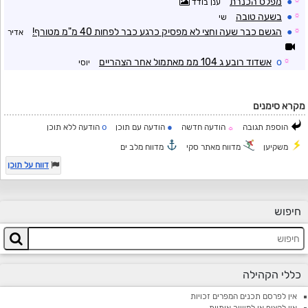
☼
●
מפלס הכנרת
ענן בודד
☼
●
בשעה טובה
שי
☼
●
הגשם כבר שעה וחצי לא מפסיק כרגע כבר לפחות 40 מ"מ מטורף!
אדיר
☼
o
אשדוד רובע ג 104 ממ מאתמול אחר הצהריים
יוסי
מקרא סימנים
o
●
הוספת תגובה
הודעה חדשה
הודעה עם תוכן
הודעה ללא תוכן
☼
משקיען
מדווח מאתר סקי
מדווח מלב ים
דווח על תוכן
חיפוש
כללי הקהילה
אין לפרסם תכנים המפרים זכויות