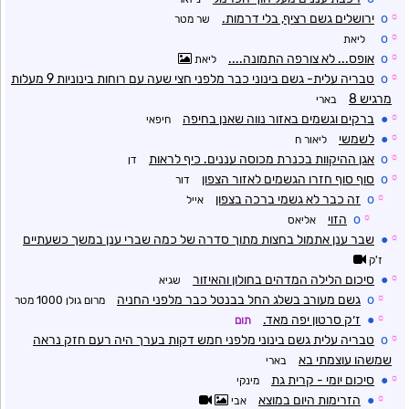
☼
o
ירושלים גשם רציף, בלי דרמות.
שר מטר
o
☼
ליאת
☼
o
אופס... לא צורפה התמונה....
ליאת
☼
o
טבריה עלית- גשם בינוני כבר מלפני חצי שעה עם רוחות בינוניות 9 מעלות
מרגיש 8
בארי
☼
●
ברקים וגשמים באזור נווה שאנן בחיפה
חיפאי
☼
●
לשמשי
ליאור ח
☼
o
אגן ההיקוות בכנרת מכוסה עננים. כיף לראות
דן
☼
o
סוף סוף חזרו הגשמים לאזור הצפון
דור
☼
o
זה כבר לא גשמי ברכה בצפון
אייל
☼
o
הזוי
אליאס
☼
●
שבר ענן אתמול בחצות מתוך סדרה של כמה שברי ענן במשך כשעתיים
ז'ק
☼
●
סיכום הלילה המדהים בחולון והאיזור
שגיא
☼
o
גשם מעורב בשלג החל בבנטל כבר מלפני החניה
מרום גולן 1000 מטר
☼
●
ז׳ק סרטון יפה מאד.
תום
☼
o
טבריה עלית גשם בינוני מלפני חמש דקות בערך היה רעם חזק נראה
שמשהו עוצמתי בא
בארי
☼
●
סיכום יומי - קרית גת
מינקי
☼
●
הזרימות היום במוצא
אבי