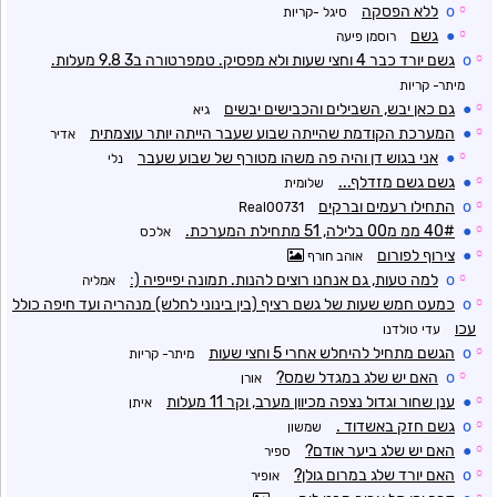
☼
o
ללא הפסקה
סיגל -קריות
☼
●
גשם
רוסמן פיעה
☼
o
גשם יורד כבר 4 וחצי שעות ולא מפסיק. טמפרטורה ב3 9.8 מעלות.
מיתר- קריות
☼
●
גם כאן יבש, השבילים והכבישים יבשים
גיא
☼
●
המערכת הקודמת שהייתה שבוע שעבר הייתה יותר עוצמתית
אדיר
☼
●
אני בגוש דן והיה פה משהו מטורף של שבוע שעבר
נלי
☼
●
גשם גשם מזדלף...
שלומית
☼
o
התחילו רעמים וברקים
Real00731
☼
●
40# ממ מ00 בלילה, 51 מתחילת המערכת.
אלכס
☼
●
צירוף לפורום
אוהב חורף
☼
o
למה טעות, גם אנחנו רוצים להנות. תמונה יפייפיה (:
אמליה
☼
o
כמעט חמש שעות של גשם רציף (בין בינוני לחלש) מנהריה ועד חיפה כולל
עכו
עדי טולדנו
☼
o
הגשם מתחיל להיחלש אחרי 5 וחצי שעות
מיתר- קריות
☼
o
האם יש שלג במגדל שמס?
אורן
☼
●
ענן שחור וגדול נצפה מכיוון מערב, וקר 11 מעלות
איתן
☼
o
גשם חזק באשדוד .
שמשון
☼
●
האם יש שלג ביער אודם?
ספיר
☼
o
האם יורד שלג במרום גולן?
אופיר
☼