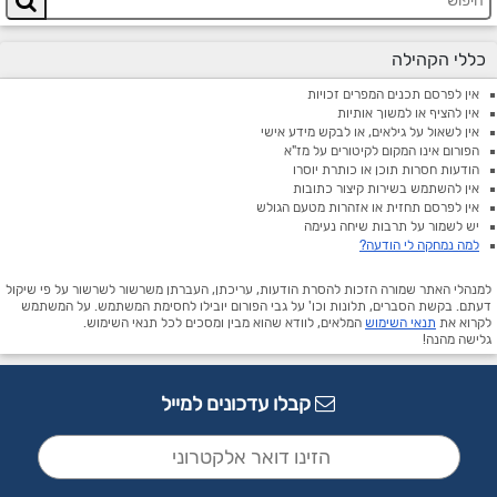
כללי הקהילה
אין לפרסם תכנים המפרים זכויות
אין להציף או למשוך אותיות
אין לשאול על גילאים, או לבקש מידע אישי
הפורום אינו המקום לקיטורים על מז"א
הודעות חסרות תוכן או כותרת יוסרו
אין להשתמש בשירות קיצור כתובות
אין לפרסם תחזית או אזהרות מטעם הגולש
יש לשמור על תרבות שיחה נעימה
למה נמחקה לי הודעה?
למנהלי האתר שמורה הזכות להסרת הודעות, עריכתן, העברתן משרשור לשרשור על פי שיקול
דעתם. בקשת הסברים, תלונות וכו' על גבי הפורום יובילו לחסימת המשתמש. על המשתמש
לקרוא את
תנאי השימוש
המלאים, לוודא שהוא מבין ומסכים לכל תנאי השימוש.
גלישה מהנה!
קבלו עדכונים למייל