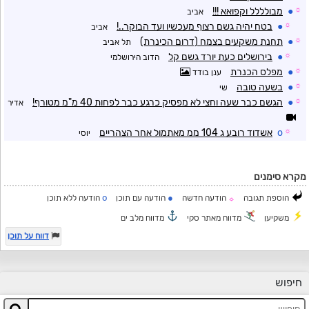
☼
●
מבולללל וקפואא !!!
אביב
☼
●
בטח יהיה גשם רצוף מעכשיו ועד הבוקר..!
אביב
☼
●
תחנת משקעים בצמח (דרום הכינרת)
תל אביב
☼
●
בירושלים כעת יורד גשם קל
הדוב הירושלמי
☼
●
מפלס הכנרת
ענן בודד
☼
●
בשעה טובה
שי
☼
●
הגשם כבר שעה וחצי לא מפסיק כרגע כבר לפחות 40 מ"מ מטורף!
אדיר
☼
o
אשדוד רובע ג 104 ממ מאתמול אחר הצהריים
יוסי
מקרא סימנים
o
●
הוספת תגובה
הודעה חדשה
הודעה עם תוכן
הודעה ללא תוכן
☼
משקיען
מדווח מאתר סקי
מדווח מלב ים
דווח על תוכן
חיפוש