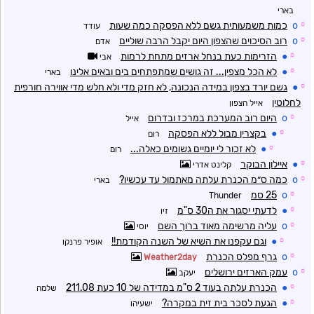
בארי
☼
o
כמות משמעותית גשם ללא הפסקה כמה שעות
עודד
☼
o
רוב הסיכוים שהצפון היום יקבל הרבה שוליים
אדם
☼
●
הזרימות כעת בנחל ארזים מתחת לרמות
אבי
☼
●
לא הכל מצפין... זה גושים שמתפתחים בים ובאים אלינו
בארי
☼
●
גשם יורד בצפון במידה הנכונה, לא חזק מדי ולא חלש מדי אווירה חורפית
לחלוטין
אייל הצפון
☼
o
היום רוב המערכת במרכז ובדרום
אייל
☼
●
בקצרין מבול ללא הפסקה
רום
☼
●
לא זכור לי יומיים גשומים כאלה...
רום
☼
●
איילון הבוקר
קלינט אדרי
☼
o
כמה ס״מ הכנרת עלתה מאתמול עד עכשיו?
בארי
☼
o
25 סמ
Thunder
☼
●
לדעתי יסגור את ה30 ס"מ
זיו
☼
o
עליה מרשימה מאוד ברוך השם
יוסי
☼
●
וגם עקפנו את השיא של השנה הקודמת!!
אופיר פרנקו
☼
o
גרף מפלס הכנרת
Weather2day
☼
o
עמק הארזים ירושלים
יעקב
☼
●
הכנרת עלתה בעוד 2 ס"מ במדידה של 10 כעת 211.08
שלמה
☼
●
הגעת לסכר בית זית במקרה?
ישעיהו