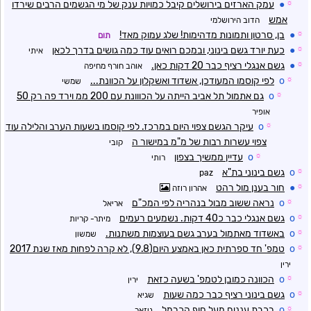
☼
●
עמק הארזים בירושלים קיבל כמויות ענק של מי הגשמים הרבים שירדו
אמש
הדוב הירושלמי
☼
●
בן, סרטון ותמונות מדהימות! שלג עמוק מאד!
תום
☼
●
כעת יורד גשם בינוני, ובמכם רואים עוד כמה גושים בדרך לכאן
איתי
☼
●
גשם אנגלי רציף כבר 20 דקות כאן.
אוהב חורף מחיפה
☼
o
לפי קוסמו המעודכן, אשדוד ואשקלון על הכוונת...
שמשי
☼
o
גם אתמול תל אביב הייתה על הכווונת עם 200 ממ וירד פה רק 50
אופיר
☼
o
עיקר הגשם צפוי היום במרכז. לפי קוסמו בשעות הערב והלילה עוד
צפוי עשרות רבות של מ"מ במישור ה
קובי
☼
o
עדיין ממשיך בצפון
רותי
☼
o
גשם בינוני בת"א
paz
☼
●
חור בענן מול רהט
אהרון רוזה
☼
o
נראה ששוב מבול בנהריה לפי המכ"ם
אריאל
☼
o
גשם אנגלי כבר כ40 דקות. נשמעים רעמים
מיתר- קריות
☼
o
באשדוד מאתמול בערב גשם בעוצמות משתנות.
שמשון
☼
o
טמפ' חד ספרתית כאן באמצע היום(9.8), לא קרה לפחות מאז שנת 2017
ירין
☼
o
הכוונה כמובן לטמפ' בשעה כזאת
ירין
☼
o
גשם בינוני רציף כבר כמה שעות
שגיא
☼
o
רכבת עננים מעל חוף הכרמל
ניזאר