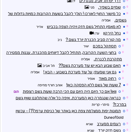
o
דרך יפו תל אביב מבט לים
דן
☼
o
שמיים בשפיר.
מני
☼
●
כל מישור החוף לאורכו ! הולך לקבל בשעות הקרובות כמויות גדולות של
גשמים.
אמליה
☼
●
לא מאמין התחיל גשם חזק ויהיה הצפה בכביש
אדיר
☼
●
נחל הירקון
ערן
☼
●
מה קורה סביב הכנרת יורד גשם ?
ניב
☼
o
תסתקל במכם
יאיר
☼
o
בחצי השעה הקרובה, תתחיל לקבל דיווחים מהכנרת. עננות ממטירה
מתקרבת לכנרת.
אמליה
☼
●
האם שבוע הבא יש עוד מערכת גשם??
תל אביב
☼
●
גם אני שמעתי, על עוד מערכת בשבוע - הבא !
אמליה
☼
o
רחוק מאוד
אופיר
☼
●
7 שעות של גשם ללא הפסקה כאן!
אוהב חורף מחיפה
☼
o
וואו! אם כך היום היה היום עם הכי הרבה שעות גשם רצופות
תום
☼
o
כנראה שנגמרה כאן המערכת. איפה כל אלה שהתלוננו שאין גשם
במרכז?
מיתר- קריות
☼
o
תמונות יפות ממצלמת צפת כאן באתר של כניסת ערפל(?) - עכשיו
DuneofGold
☼
o
רעמים ממערב
שגיא
☼
o
גשם חזק יורד
שגיא