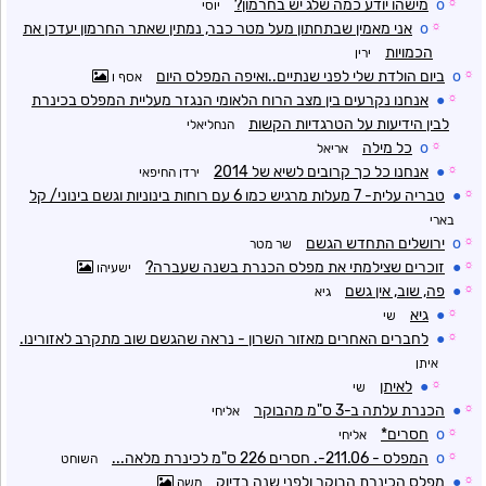
☼
o
מישהו יודע כמה שלג יש בחרמון?
יוסי
☼
o
אני מאמין שבתחתון מעל מטר כבר, נמתין שאתר החרמון יעדכן את
הכמויות
ירין
☼
o
ביום הולדת שלי לפני שנתיים..ואיפה המפלס היום
אסף ו
☼
●
אנחנו נקרעים בין מצב הרוח הלאומי הנגזר מעליית המפלס בכינרת
לבין הידיעות על הטרגדיות הקשות
הנחליאלי
☼
o
כל מילה
אריאל
☼
●
אנחנו כל כך קרובים לשיא של 2014
ירדן החיפאי
☼
●
טבריה עלית- 7 מעלות מרגיש כמו 6 עם רוחות בינוניות וגשם בינוני/ קל
בארי
☼
o
ירושלים התחדש הגשם
שר מטר
☼
●
זוכרים שצילמתי את מפלס הכנרת בשנה שעברה?
ישעיהו
☼
●
פה, שוב, אין גשם
גיא
☼
●
גיא
שי
☼
●
לחברים האחרים מאזור השרון - נראה שהגשם שוב מתקרב לאזורינו.
איתן
☼
●
לאיתן
שי
☼
●
הכנרת עלתה ב-3 ס"מ מהבוקר
אליחי
☼
o
חסרים*
אליחי
☼
o
המפלס - 211.06-. חסרים 226 ס"מ לכינרת מלאה...
השוחט
☼
●
מפלס הכינרת הבוקר ולפני שנה בדיוק
משה