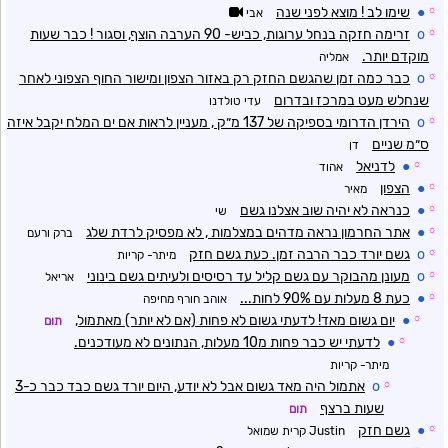
☼
●
שימו לב ! מוצא לפני שנה
אבי
☼
o
זרימה חזקה בנחל ערוגות, כביש- 90 הערבה הוצף, וסגור ! כבר שעות
מוקדם יותר.
אמליה
☼
o
כבר כמה זמן שהגשם החזק רק באזור הצפון ומישור החוף הצפוני לאחר
שנחלש מעט במרכז ובדרום
עדי טולדנו
☼
o
הירדן הדרומי בספיקה של 137 מ״ק , מעניין לראות אם ים המלח יקבל איזה
ס״מ שניים
דן
☼
●
לדניאל
אהוד
☼
●
הצפון
מאיר
☼
●
כנראה לא יהיה שוב אצלנו גשם
שי
☼
●
אתר החרמון נראה מדהים במצלמות , לא מפסיק לרדת שלג
ברק ורעם
☼
o
גשם יורד כבר הרבה זמן. כעת גשם חזק
מיתר- קריות
☼
o
מעונן מהבוקר עם גשם קליל עד רסיסים ולעיתים גשם בינוני
אריאל
☼
●
כעת 8 מעלות עם 90% לחות...
אוהב חורף מחיפה
☼
●
יום גשום מאד! לדעתי גשום לא פחות (אם לא יותר) מאתמול,
תום
☼
●
לדעתי יש כבר פחות מ10 מעלות, הנתונים לא מעודכנים.
מיתר- קריות
☼
o
אתמול היה מאד גשום אבל לא יודע, היום יורד גשם כבד כבר כ-3
שעות ברצף
תום
☼
●
גשם חזק
Justin קרית שמואל