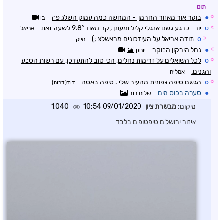
תום
☼
●
בוקר אור מאזור החרמון - המחשה כמה עמוק השלג פה
בן
☼
o
יורד כרגע גשם אנגלי קליל ומעונן , קר מאוד 9.8° לשעה זאת
אריאל
☼
o
תודה אריאל על העידכונים מראשלצ ;)
מייק
☼
●
נחל הירקון הבוקר
יוחנן
☼
o
לכל השואלים על זרימות נחלים, הכי טוב להתעדכן, עם רשות הטבע
והגנים.
אמליה
☼
o
הגשם טיפה צפונית מהעיר שלי . טיפה באסה
דוד(דרום)
●
סערה בכוס מים
שלום דוד
מיקום:
מבשרת ציון
09/01/2020 10:54
1,040
איזור ירושלים טיפטופים בלבד