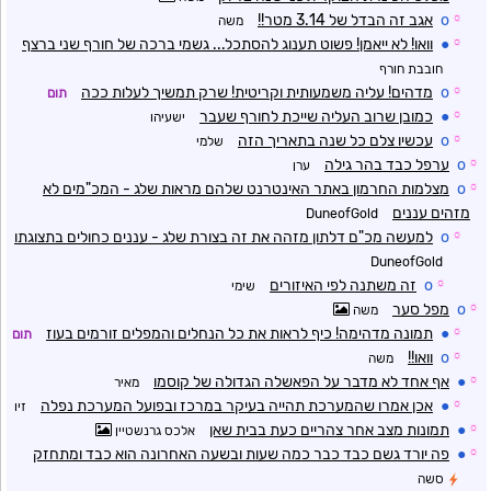
☼
o
אגב זה הבדל של 3.14 מטר!!
משה
☼
●
וואו! לא ייאמן! פשוט תענוג להסתכל... גשמי ברכה של חורף שני ברצף
חובבת חורף
☼
o
מדהים! עליה משמעותית וקריטית! שרק תמשיך לעלות ככה
תום
☼
●
כמובן שרוב העליה שייכת לחורף שעבר
ישעיהו
☼
o
עכשיו צלם כל שנה בתאריך הזה
שלמי
☼
o
ערפל כבד בהר גילה
ערן
☼
o
מצלמות החרמון באתר האינטרנט שלהם מראות שלג - המכ"מים לא
מזהים עננים
DuneofGold
☼
o
למעשה מכ"ם דלתון מזהה את זה בצורת שלג - עננים כחולים בתצוגתו
DuneofGold
☼
o
זה משתנה לפי האיזורים
שימי
☼
o
מפל סער
משה
☼
●
תמונה מדהימה! כיף לראות את כל הנחלים והמפלים זורמים בעוז
תום
☼
o
וואו!!
משה
☼
●
אף אחד לא מדבר על הפאשלה הגדולה של קוסמו
מאיר
☼
●
אכן אמרו שהמערכת תהייה בעיקר במרכז ובפועל המערכת נפלה
זיו
☼
●
תמונות מצב אחר צהריים כעת בבית שאן
אלכס גרנשטיין
☼
●
פה יורד גשם כבד כבר כמה שעות ובשעה האחרונה הוא כבד ומתחזק
סשה