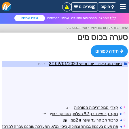
מיקום
פרימיום 👑
אתר נקי מפרסומות ומשודרג, עכשיו בפרימיום
שדרג עכשיו
עמוד הבית
>
פורום מזג אוויר
>
סערה בכוס מים
סערה בכוס מים
חזרה לפורום
דיווחי מזג האוויר- יום חמישי 09/01/2020 2#
רותם
☼
o
קצרין מבול זרימות מטורפות
רום
☼
o
בוקר קר מאוד רק 9.7 מעלות, מטפטף בחוץ
ירין
☼
●
כרכור הבוקר עד שעה זו 2ממ
Dji
☼
●
פה מעונן בעננות גבוהה ונמוכה, כיסוי מלא. המערכת אומנם עברה למרכז