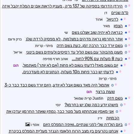
☼
o
הירדן הדרומי בספיקה של 137 מ״ק , מעניין לראות אם ים המלח יקבל איזה
ס״מ שניים
דן
☼
●
לדניאל
אהוד
☼
●
הצפון
מאיר
☼
●
כנראה לא יהיה שוב אצלנו גשם
שי
☼
●
אתר החרמון נראה מדהים במצלמות , לא מפסיק לרדת שלג
ברק ורעם
☼
o
גשם יורד כבר הרבה זמן. כעת גשם חזק
מיתר- קריות
☼
o
מעונן מהבוקר עם גשם קליל עד רסיסים ולעיתים גשם בינוני
אריאל
☼
●
כעת 8 מעלות עם 90% לחות...
אוהב חורף מחיפה
☼
●
יום גשום מאד! לדעתי גשום לא פחות (אם לא יותר) מאתמול,
תום
☼
●
לדעתי יש כבר פחות מ10 מעלות, הנתונים לא מעודכנים.
מיתר- קריות
☼
o
אתמול היה מאד גשום אבל לא יודע, היום יורד גשם כבד כבר כ-3
שעות ברצף
תום
☼
●
גשם חזק
Justin קרית שמואל
☼
o
מישהו יודע כמה שלג יש בחרמון?
יוסי
☼
o
אני מאמין שבתחתון מעל מטר כבר, נמתין שאתר החרמון יעדכן את
הכמויות
ירין
☼
o
ביום הולדת שלי לפני שנתיים..ואיפה המפלס היום
אסף ו
☼
●
אנחנו נקרעים בין מצב הרוח הלאומי הנגזר מעליית המפלס בכינרת