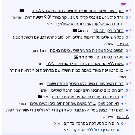
תום
☼
●
בוקר אור מאזור החרמון - המחשה כמה עמוק השלג פה
בן
☼
o
יורד כרגע גשם אנגלי קליל ומעונן , קר מאוד 9.8° לשעה זאת
אריאל
☼
o
תודה אריאל על העידכונים מראשלצ ;)
מייק
☼
●
נחל הירקון הבוקר
יוחנן
☼
o
לכל השואלים על זרימות נחלים, הכי טוב להתעדכן, עם רשות הטבע
והגנים.
אמליה
☼
o
הגשם טיפה צפונית מהעיר שלי . טיפה באסה
דוד(דרום)
☼
●
סערה בכוס מים
שלום דוד
☼
o
גשום ללא הפסקה ב גשם בינוני מאתמול בלילה
טל
☼
●
בן, סרטון יפה מאוד באמת כמות השלג שם מדהימה וכיף לראות את זה
בארי
☼
o
כמות משמעותית גשם ללא הפסקה כמה שעות
עודד
☼
o
רוב הסיכוים שהצפון היום יקבל הרבה שוליים
אדם
☼
●
הזרימות כעת בנחל ארזים מתחת לרמות
אבי
☼
●
לא הכל מצפין... זה גושים שמתפתחים בים ובאים אלינו
בארי
☼
●
גשם יורד בצפון במידה הנכונה, לא חזק מדי ולא חלש מדי אווירה חורפית
לחלוטין
אייל הצפון
☼
o
היום רוב המערכת במרכז ובדרום
אייל
●
בקצרין מבול ללא הפסקה
רום