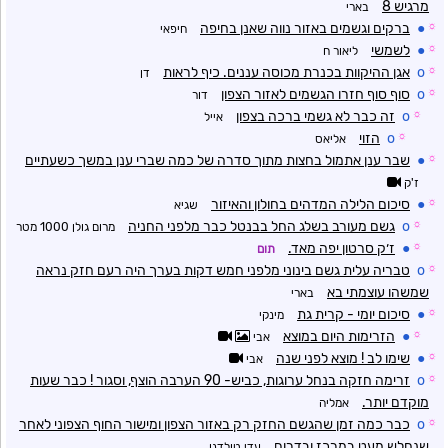
מרגיש 8
בארי
☼
●
ברקים וגשמים באזור נווה שאנן בחיפה
חיפאי
☼
●
לשמשי
ליאור ח
☼
o
אגן ההיקוות בכנרת מכוסה עננים. כיף לראות
דן
☼
o
סוף סוף חזרו הגשמים לאזור הצפון
דור
☼
o
זה כבר לא גשמי ברכה בצפון
אייל
☼
o
הזוי
אליאס
☼
●
שבר ענן אתמול בחצות מתוך סדרה של כמה שברי ענן במשך כשעתיים
ז'ק
☼
●
סיכום הלילה המדהים בחולון והאיזור
שגיא
☼
o
גשם מעורב בשלג החל בבנטל כבר מלפני החניה
מרום גולן 1000 מטר
☼
●
ז׳ק סרטון יפה מאד.
תום
☼
o
טבריה עלית גשם בינוני מלפני חמש דקות בערך היה רעם חזק נראה
שמשהו עוצמתי בא
בארי
☼
●
סיכום יומי - קרית גת
מינקי
☼
●
הזרימות היום במוצא
אבי
☼
●
שימו לב ! מוצא לפני שנה
אבי
☼
o
זרימה חזקה בנחל ערוגות, כביש- 90 הערבה הוצף, וסגור ! כבר שעות
מוקדם יותר.
אמליה
☼
o
כבר כמה זמן שהגשם החזק רק באזור הצפון ומישור החוף הצפוני לאחר
שנחלש מעט במרכז ובדרום
עדי טולדנו