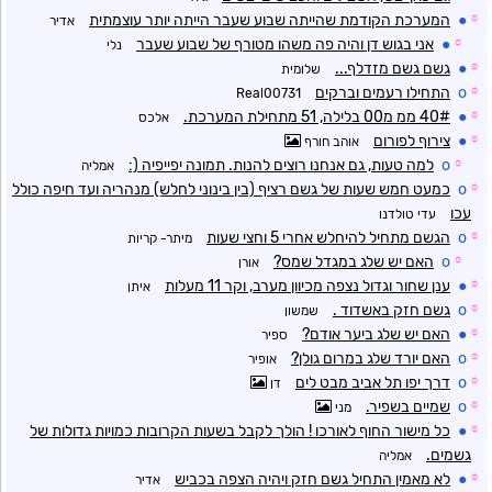
☼
●
המערכת הקודמת שהייתה שבוע שעבר הייתה יותר עוצמתית
אדיר
☼
●
אני בגוש דן והיה פה משהו מטורף של שבוע שעבר
נלי
☼
●
גשם גשם מזדלף...
שלומית
☼
o
התחילו רעמים וברקים
Real00731
☼
●
40# ממ מ00 בלילה, 51 מתחילת המערכת.
אלכס
☼
●
צירוף לפורום
אוהב חורף
☼
o
למה טעות, גם אנחנו רוצים להנות. תמונה יפייפיה (:
אמליה
☼
o
כמעט חמש שעות של גשם רציף (בין בינוני לחלש) מנהריה ועד חיפה כולל
עכו
עדי טולדנו
☼
o
הגשם מתחיל להיחלש אחרי 5 וחצי שעות
מיתר- קריות
☼
o
האם יש שלג במגדל שמס?
אורן
☼
●
ענן שחור וגדול נצפה מכיוון מערב, וקר 11 מעלות
איתן
☼
o
גשם חזק באשדוד .
שמשון
☼
●
האם יש שלג ביער אודם?
ספיר
☼
o
האם יורד שלג במרום גולן?
אופיר
☼
o
דרך יפו תל אביב מבט לים
דן
☼
o
שמיים בשפיר.
מני
☼
●
כל מישור החוף לאורכו ! הולך לקבל בשעות הקרובות כמויות גדולות של
גשמים.
אמליה
☼
●
לא מאמין התחיל גשם חזק ויהיה הצפה בכביש
אדיר