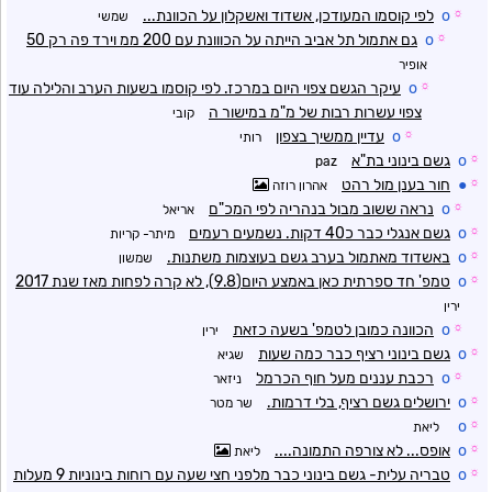
☼
o
לפי קוסמו המעודכן, אשדוד ואשקלון על הכוונת...
שמשי
☼
o
גם אתמול תל אביב הייתה על הכווונת עם 200 ממ וירד פה רק 50
אופיר
☼
o
עיקר הגשם צפוי היום במרכז. לפי קוסמו בשעות הערב והלילה עוד
צפוי עשרות רבות של מ"מ במישור ה
קובי
☼
o
עדיין ממשיך בצפון
רותי
☼
o
גשם בינוני בת"א
paz
☼
●
חור בענן מול רהט
אהרון רוזה
☼
o
נראה ששוב מבול בנהריה לפי המכ"ם
אריאל
☼
o
גשם אנגלי כבר כ40 דקות. נשמעים רעמים
מיתר- קריות
☼
o
באשדוד מאתמול בערב גשם בעוצמות משתנות.
שמשון
☼
o
טמפ' חד ספרתית כאן באמצע היום(9.8), לא קרה לפחות מאז שנת 2017
ירין
☼
o
הכוונה כמובן לטמפ' בשעה כזאת
ירין
☼
o
גשם בינוני רציף כבר כמה שעות
שגיא
☼
o
רכבת עננים מעל חוף הכרמל
ניזאר
☼
o
ירושלים גשם רציף, בלי דרמות.
שר מטר
o
☼
ליאת
☼
o
אופס... לא צורפה התמונה....
ליאת
☼
o
טבריה עלית- גשם בינוני כבר מלפני חצי שעה עם רוחות בינוניות 9 מעלות