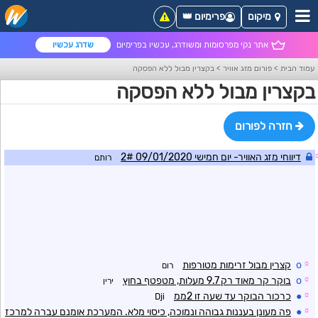
מיקום
פרימיום 👑
אתר נקי מפרסומות ומשודרג, עכשיו בפרימיום
שדרג עכשיו
עמוד הבית
>
פורום מזג אוויר
>
בקצרין מבול ללא הפסקה
בקצרין מבול ללא הפסקה
חזרה לפורום
דיווחי מזג האוויר- יום חמישי 09/01/2020 2#
רותם
☼
o
קצרין מבול זרימות מטורפות
רום
☼
o
בוקר קר מאוד רק 9.7 מעלות, מטפטף בחוץ
ירין
☼
●
כרכור הבוקר עד שעה זו 2ממ
Dji
☼
●
פה מעונן בעננות גבוהה ונמוכה, כיסוי מלא. המערכת אומנם עברה למרכז