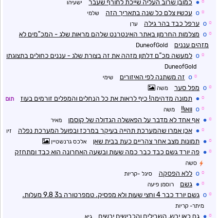
☼
●
כמובן שרוב העליה שייכת לחורף שעבר
ישעיהו
☼
o
עכשיו צלם כל שנה בתאריך הזה
שלמי
☼
o
ערפל כבד בהר גילה
ערן
☼
o
מצלמות החרמון באתר האינטרנט שלהם מראות שלג - המכ"מים לא
מזהים עננים
DuneofGold
☼
o
למעשה מכ"ם דלתון מזהה את זה בצורת שלג - עננים כחולים בתצוגתו
DuneofGold
☼
o
זה משתנה לפי האיזורים
שימי
☼
o
מפל סער
משה
☼
●
תמונה מדהימה! כיף לראות את כל הנחלים והמפלים זורמים בעוז
תום
☼
o
וואו!!
משה
☼
●
אף אחד לא מדבר על הפאשלה הגדולה של קוסמו
מאיר
☼
●
אכן אמרו שהמערכת תהייה בעיקר במרכז ובפועל המערכת נפלה
זיו
☼
●
תמונות מצב אחר צהריים כעת בבית שאן
אלכס גרנשטיין
☼
●
פה יורד גשם כבד כבר כמה שעות ובשעה האחרונה הוא כבד ומתחזק
סשה
☼
o
ללא הפסקה
סיגל -קריות
☼
●
גשם
רוסמן פיעה
☼
o
גשם יורד כבר 4 וחצי שעות ולא מפסיק. טמפרטורה ב3 9.8 מעלות.
מיתר- קריות
☼
●
גם כאן יבש, השבילים והכבישים יבשים
גיא