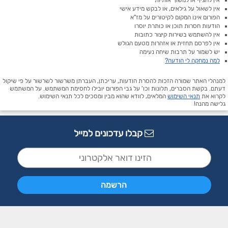
אין להציף או למשוך אותיות
אין לשאול על גילאים, או לבקש מידע אישי
הפורום אינו המקום לקיטורים על מז"א
הודעות חסרות תוכן או כותרת יוסרו
אין להשתמש בשירות קיצור כתובות
אין לפרסם תחזית או אזהרות מטעם הגולש
יש לשמור על תרבות שיחה נעימה
למה נמחקה לי הודעה?
למנהלי האתר שמורה הזכות להסרת הודעות, עריכתן, העברתן משרשור לשרשור על פי שיקול
דעתם. בקשת הסברים, תלונות וכו' על גבי הפורום יובילו לחסימת המשתמש. על המשתמש
לקרוא את
תנאי השימוש
המלאים, לוודא שהוא מבין ומסכים לכל תנאי השימוש.
גלישה מהנה!
קבלו עדכונים למייל