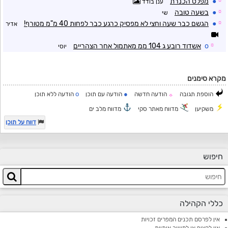
☼
●
מפלס הכנרת
ענן בודד
☼
●
בשעה טובה
שי
☼
●
הגשם כבר שעה וחצי לא מפסיק כרגע כבר לפחות 40 מ"מ מטורף!
אדיר
☼
o
אשדוד רובע ג 104 ממ מאתמול אחר הצהריים
יוסי
מקרא סימנים
o
●
הוספת תגובה
הודעה חדשה
הודעה עם תוכן
הודעה ללא תוכן
☼
משקיען
מדווח מאתר סקי
מדווח מלב ים
דווח על תוכן
חיפוש
כללי הקהילה
אין לפרסם תכנים המפרים זכויות