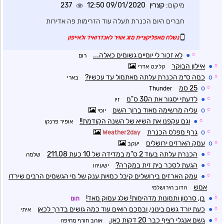
מיקום:
קצרין
09/01/2020 12:50
237
חברים היום הכנרת תעלה עוד הזרימות פה אדירות
נשלח מאפליקציית מזג אוויר לאנדרואיד ולאייפון
☼
●
לא זכור לי יומיים גשומים כאלה...
רום
☼
●
איילון הבוקר
קלינט אדרי
☼
o
כמה ס״מ הכנרת עלתה מאתמול עד עכשיו?
בארי
☼
o
25 סמ
Thunder
☼
●
לדעתי יסגור את ה30 ס"מ
זיו
☼
o
עליה מרשימה מאוד ברוך השם
יוסי
☼
●
וגם עקפנו את השיא של השנה הקודמת!!
אופיר פרנקו
☼
o
גרף מפלס הכנרת
Weather2day
☼
o
עמק הארזים ירושלים
יעקב
☼
●
הכנרת עלתה בעוד 2 ס"מ במדידה של 10 כעת 211.08
שלמה
☼
●
הגעת לסכר בית זית במקרה?
ישעיהו
☼
●
עמק הארזים בירושלים קיבל כמויות ענק של מי הגשמים הרבים שירדו
אמש
הדוב הירושלמי
☼
●
בן, סרטון ותמונות מדהימות! שלג עמוק מאד!
תום
☼
●
כעת יורד גשם בינוני, ובמכם רואים עוד כמה גושים בדרך לכאן
איתי
☼
●
גשם אנגלי רציף כבר 20 דקות כאן.
אוהב חורף מחיפה