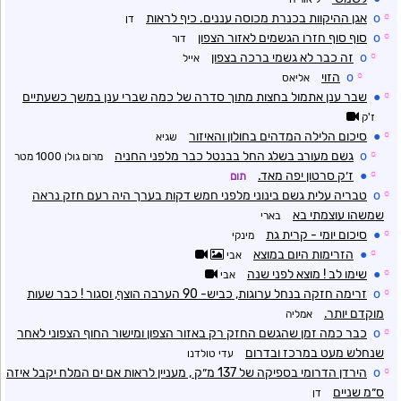
☼
o
אגן ההיקוות בכנרת מכוסה עננים. כיף לראות
דן
☼
o
סוף סוף חזרו הגשמים לאזור הצפון
דור
☼
o
זה כבר לא גשמי ברכה בצפון
אייל
☼
o
הזוי
אליאס
☼
●
שבר ענן אתמול בחצות מתוך סדרה של כמה שברי ענן במשך כשעתיים
ז'ק
☼
●
סיכום הלילה המדהים בחולון והאיזור
שגיא
☼
o
גשם מעורב בשלג החל בבנטל כבר מלפני החניה
מרום גולן 1000 מטר
☼
●
ז׳ק סרטון יפה מאד.
תום
☼
o
טבריה עלית גשם בינוני מלפני חמש דקות בערך היה רעם חזק נראה
שמשהו עוצמתי בא
בארי
☼
●
סיכום יומי - קרית גת
מינקי
☼
●
הזרימות היום במוצא
אבי
☼
●
שימו לב ! מוצא לפני שנה
אבי
☼
o
זרימה חזקה בנחל ערוגות, כביש- 90 הערבה הוצף, וסגור ! כבר שעות
מוקדם יותר.
אמליה
☼
o
כבר כמה זמן שהגשם החזק רק באזור הצפון ומישור החוף הצפוני לאחר
שנחלש מעט במרכז ובדרום
עדי טולדנו
☼
o
הירדן הדרומי בספיקה של 137 מ״ק , מעניין לראות אם ים המלח יקבל איזה
ס״מ שניים
דן