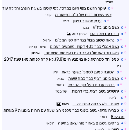
אופיר
☼
o
עיקר הגשם צפוי היום במרכז. לפי קוסמו בשעות הערב והלילה עוד
צפוי עשרות רבות של מ"מ במישור ה
קובי
☼
o
עדיין ממשיך בצפון
רותי
☼
o
גשם בינוני בת"א
paz
☼
●
חור בענן מול רהט
אהרון רוזה
☼
o
נראה ששוב מבול בנהריה לפי המכ"ם
אריאל
☼
o
גשם אנגלי כבר כ40 דקות. נשמעים רעמים
מיתר- קריות
☼
o
באשדוד מאתמול בערב גשם בעוצמות משתנות.
שמשון
☼
o
טמפ' חד ספרתית כאן באמצע היום(9.8), לא קרה לפחות מאז שנת 2017
ירין
☼
o
הכוונה כמובן לטמפ' בשעה כזאת
ירין
☼
o
גשם בינוני רציף כבר כמה שעות
שגיא
☼
o
רכבת עננים מעל חוף הכרמל
ניזאר
☼
o
ירושלים גשם רציף, בלי דרמות.
שר מטר
o
☼
ליאת
☼
o
אופס... לא צורפה התמונה....
ליאת
☼
o
טבריה עלית- גשם בינוני כבר מלפני חצי שעה עם רוחות בינוניות 9 מעלות
מרגיש 8
בארי
☼
●
ברקים וגשמים באזור נווה שאנן בחיפה
חיפאי
☼
●
לשמשי
ליאור ח