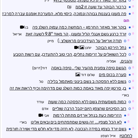
o
בוקר קר מאוד רק 9.7 מעלות, מטפטף בחוץ
ירין
☼
●
כרכור הבוקר עד שעה זו 2ממ
Dji
☼
●
פה מעונן בעננות גבוהה ונמוכה, כיסוי מלא. המערכת אומנם עברה למרכז
תום
☼
●
בוקר אור מאזור החרמון - המחשה כמה עמוק השלג פה
בן
☼
o
יורד כרגע גשם אנגלי קליל ומעונן , קר מאוד 9.8° לשעה זאת
אריאל
☼
o
תודה אריאל על העידכונים מראשלצ ;)
מייק
☼
●
נחל הירקון הבוקר
יוחנן
☼
o
לכל השואלים על זרימות נחלים, הכי טוב להתעדכן, עם רשות הטבע
והגנים.
אמליה
☼
o
הגשם טיפה צפונית מהעיר שלי . טיפה באסה
דוד(דרום)
☼
●
סערה בכוס מים
שלום דוד
☼
o
גשום ללא הפסקה ב גשם בינוני מאתמול בלילה
טל
☼
●
בן, סרטון יפה מאוד באמת כמות השלג שם מדהימה וכיף לראות את זה
בארי
☼
o
כמות משמעותית גשם ללא הפסקה כמה שעות
עודד
☼
o
רוב הסיכוים שהצפון היום יקבל הרבה שוליים
אדם
☼
●
הזרימות כעת בנחל ארזים מתחת לרמות
אבי
☼
●
לא הכל מצפין... זה גושים שמתפתחים בים ובאים אלינו
בארי
☼
●
גשם יורד בצפון במידה הנכונה, לא חזק מדי ולא חלש מדי אווירה חורפית
לחלוטין
אייל הצפון