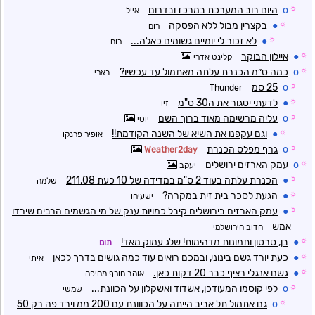
☼
o
היום רוב המערכת במרכז ובדרום
אייל
☼
●
בקצרין מבול ללא הפסקה
רום
☼
●
לא זכור לי יומיים גשומים כאלה...
רום
☼
●
איילון הבוקר
קלינט אדרי
☼
o
כמה ס״מ הכנרת עלתה מאתמול עד עכשיו?
בארי
☼
o
25 סמ
Thunder
☼
●
לדעתי יסגור את ה30 ס"מ
זיו
☼
o
עליה מרשימה מאוד ברוך השם
יוסי
☼
●
וגם עקפנו את השיא של השנה הקודמת!!
אופיר פרנקו
☼
o
גרף מפלס הכנרת
Weather2day
☼
o
עמק הארזים ירושלים
יעקב
☼
●
הכנרת עלתה בעוד 2 ס"מ במדידה של 10 כעת 211.08
שלמה
☼
●
הגעת לסכר בית זית במקרה?
ישעיהו
☼
●
עמק הארזים בירושלים קיבל כמויות ענק של מי הגשמים הרבים שירדו
אמש
הדוב הירושלמי
☼
●
בן, סרטון ותמונות מדהימות! שלג עמוק מאד!
תום
☼
●
כעת יורד גשם בינוני, ובמכם רואים עוד כמה גושים בדרך לכאן
איתי
☼
●
גשם אנגלי רציף כבר 20 דקות כאן.
אוהב חורף מחיפה
☼
o
לפי קוסמו המעודכן, אשדוד ואשקלון על הכוונת...
שמשי
☼
o
גם אתמול תל אביב הייתה על הכווונת עם 200 ממ וירד פה רק 50