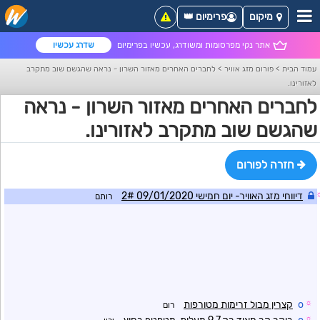
מיקום
פרימיום 👑
אתר נקי מפרסומות ומשודרג, עכשיו בפרימיום
שדרג עכשיו
עמוד הבית
>
פורום מזג אוויר
>
לחברים האחרים מאזור השרון - נראה שהגשם שוב מתקרב
לאזורינו.
לחברים האחרים מאזור השרון - נראה
שהגשם שוב מתקרב לאזורינו.
חזרה לפורום
דיווחי מזג האוויר- יום חמישי 09/01/2020 2#
רותם
☼
o
קצרין מבול זרימות מטורפות
רום
☼