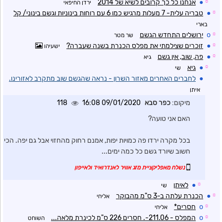
☼
●
אנחנו כל כך קרובים לשיא של 2014
ירדן החיפאי
☼
●
טבריה עלית- 7 מעלות מרגיש כמו 6 עם רוחות בינוניות וגשם בינוני/ קל
בארי
☼
o
ירושלים התחדש הגשם
שר מטר
☼
●
זוכרים שצילמתי את מפלס הכנרת בשנה שעברה?
ישעיהו
☼
●
פה, שוב, אין גשם
גיא
☼
●
גיא
שי
●
לחברים האחרים מאזור השרון - נראה שהגשם שוב מתקרב לאזורינו.
איתן
מיקום:
כפר סבא
09/01/2020 16:08
118
האם אני טועה?
בכל מקרה ירדו פה כמויות יפות, אמנם רחוק מהחזוי אבל גם יפה. הכי
חשוב שיורד גשם כל כמה ימים...
נשלח מאפליקציית מזג אוויר לאנדרואיד ולאייפון
☼
●
לאיתן
שי
☼
●
הכנרת עלתה ב-3 ס"מ מהבוקר
אליחי
☼
o
חסרים*
אליחי
☼
o
המפלס - 211.06-. חסרים 226 ס"מ לכינרת מלאה...
השוחט