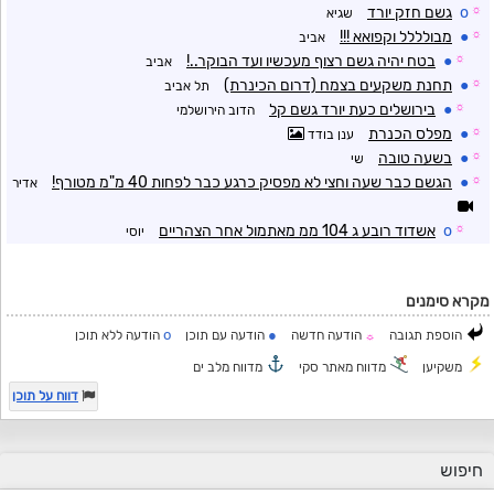
☼
o
גשם חזק יורד
שגיא
☼
●
מבולללל וקפואא !!!
אביב
☼
●
בטח יהיה גשם רצוף מעכשיו ועד הבוקר..!
אביב
☼
●
תחנת משקעים בצמח (דרום הכינרת)
תל אביב
☼
●
בירושלים כעת יורד גשם קל
הדוב הירושלמי
☼
●
מפלס הכנרת
ענן בודד
☼
●
בשעה טובה
שי
☼
●
הגשם כבר שעה וחצי לא מפסיק כרגע כבר לפחות 40 מ"מ מטורף!
אדיר
☼
o
אשדוד רובע ג 104 ממ מאתמול אחר הצהריים
יוסי
מקרא סימנים
o
●
הוספת תגובה
הודעה חדשה
הודעה עם תוכן
הודעה ללא תוכן
☼
משקיען
מדווח מאתר סקי
מדווח מלב ים
דווח על תוכן
חיפוש