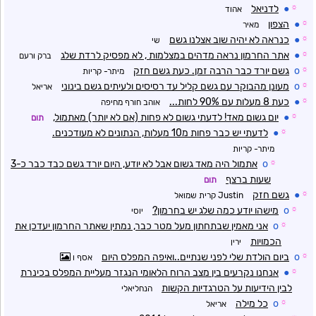
☼
●
לדניאל
אהוד
☼
●
הצפון
מאיר
☼
●
כנראה לא יהיה שוב אצלנו גשם
שי
☼
●
אתר החרמון נראה מדהים במצלמות , לא מפסיק לרדת שלג
ברק ורעם
☼
o
גשם יורד כבר הרבה זמן. כעת גשם חזק
מיתר- קריות
☼
o
מעונן מהבוקר עם גשם קליל עד רסיסים ולעיתים גשם בינוני
אריאל
☼
●
כעת 8 מעלות עם 90% לחות...
אוהב חורף מחיפה
☼
●
יום גשום מאד! לדעתי גשום לא פחות (אם לא יותר) מאתמול,
תום
☼
●
לדעתי יש כבר פחות מ10 מעלות, הנתונים לא מעודכנים.
מיתר- קריות
☼
o
אתמול היה מאד גשום אבל לא יודע, היום יורד גשם כבד כבר כ-3
שעות ברצף
תום
☼
●
גשם חזק
Justin קרית שמואל
☼
o
מישהו יודע כמה שלג יש בחרמון?
יוסי
☼
o
אני מאמין שבתחתון מעל מטר כבר, נמתין שאתר החרמון יעדכן את
הכמויות
ירין
☼
o
ביום הולדת שלי לפני שנתיים..ואיפה המפלס היום
אסף ו
☼
●
אנחנו נקרעים בין מצב הרוח הלאומי הנגזר מעליית המפלס בכינרת
לבין הידיעות על הטרגדיות הקשות
הנחליאלי
☼
o
כל מילה
אריאל