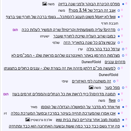
☼
●
מפלס הכינרת הבוקר ולפני שנה בדיוק
משה
☼
o
אגב זה הבדל של 3.14 מטר!!
משה
☼
●
וואו! לא ייאמן! פשוט תענוג להסתכל... גשמי ברכה של חורף שני ברצף
חובבת חורף
☼
o
מדהים! עליה משמעותית וקריטית! שרק תמשיך לעלות ככה
תום
☼
●
כמובן שרוב העליה שייכת לחורף שעבר
ישעיהו
☼
o
עכשיו צלם כל שנה בתאריך הזה
שלמי
☼
o
ערפל כבד בהר גילה
ערן
☼
o
מצלמות החרמון באתר האינטרנט שלהם מראות שלג - המכ"מים לא
מזהים עננים
DuneofGold
☼
o
למעשה מכ"ם דלתון מזהה את זה בצורת שלג - עננים כחולים בתצוגתו
DuneofGold
☼
o
זה משתנה לפי האיזורים
שימי
☼
o
מפל סער
משה
☼
●
תמונה מדהימה! כיף לראות את כל הנחלים והמפלים זורמים בעוז
תום
☼
o
וואו!!
משה
☼
●
אף אחד לא מדבר על הפאשלה הגדולה של קוסמו
מאיר
☼
●
אכן אמרו שהמערכת תהייה בעיקר במרכז ובפועל המערכת נפלה
זיו
☼
●
תמונות מצב אחר צהריים כעת בבית שאן
אלכס גרנשטיין
☼
●
פה יורד גשם כבד כבר כמה שעות ובשעה האחרונה הוא כבד ומתחזק