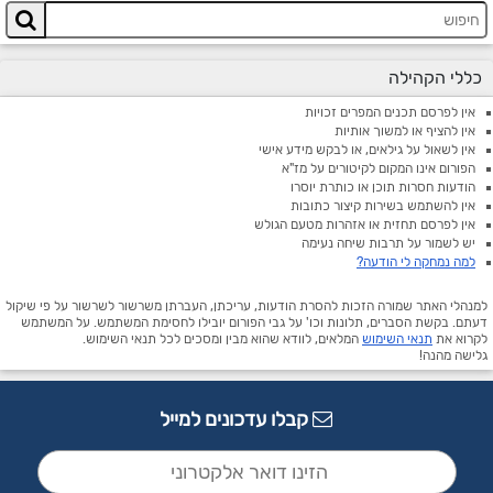
כללי הקהילה
אין לפרסם תכנים המפרים זכויות
אין להציף או למשוך אותיות
אין לשאול על גילאים, או לבקש מידע אישי
הפורום אינו המקום לקיטורים על מז"א
הודעות חסרות תוכן או כותרת יוסרו
אין להשתמש בשירות קיצור כתובות
אין לפרסם תחזית או אזהרות מטעם הגולש
יש לשמור על תרבות שיחה נעימה
למה נמחקה לי הודעה?
למנהלי האתר שמורה הזכות להסרת הודעות, עריכתן, העברתן משרשור לשרשור על פי שיקול
דעתם. בקשת הסברים, תלונות וכו' על גבי הפורום יובילו לחסימת המשתמש. על המשתמש
לקרוא את
תנאי השימוש
המלאים, לוודא שהוא מבין ומסכים לכל תנאי השימוש.
גלישה מהנה!
קבלו עדכונים למייל