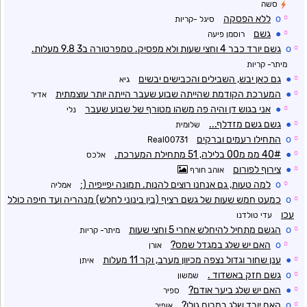
סשה
☼
o
ללא הפסקה
סיגל -קריות
☼
●
גשם
רוסמן פיעה
☼
o
גשם יורד כבר 4 וחצי שעות ולא מפסיק. טמפרטורה ב3 9.8 מעלות.
מיתר- קריות
☼
●
גם כאן יבש, השבילים והכבישים יבשים
גיא
☼
●
המערכת הקודמת שהייתה שבוע שעבר הייתה יותר עוצמתית
אדיר
☼
●
אני בגוש דן והיה פה משהו מטורף של שבוע שעבר
נלי
☼
●
גשם גשם מזדלף...
שלומית
☼
o
התחילו רעמים וברקים
Real00731
☼
●
40# ממ מ00 בלילה, 51 מתחילת המערכת.
אלכס
☼
●
צירוף לפורום
אוהב חורף
☼
o
למה טעות, גם אנחנו רוצים להנות. תמונה יפייפיה (:
אמליה
☼
o
כמעט חמש שעות של גשם רציף (בין בינוני לחלש) מנהריה ועד חיפה כולל
עכו
עדי טולדנו
☼
o
הגשם מתחיל להיחלש אחרי 5 וחצי שעות
מיתר- קריות
☼
o
האם יש שלג במגדל שמס?
אורן
☼
●
ענן שחור וגדול נצפה מכיוון מערב, וקר 11 מעלות
איתן
☼
o
גשם חזק באשדוד .
שמשון
☼
●
האם יש שלג ביער אודם?
ספיר
☼
o
האם יורד שלג במרום גולן?
אופיר