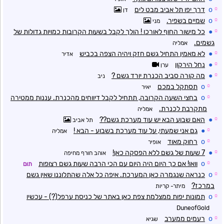
☼
o
דרך יפו תל אביב מבט לים
דן
☼
o
שמיים בשפיר.
מני
☼
●
כל מישור החוף לאורכו ! הולך לקבל בשעות הקרובות כמויות גדולות של
גשמים.
אמליה
☼
●
לא מאמין התחיל גשם חזק ויהיה הצפה בכביש
אדיר
☼
●
נחל הירקון
ערן
☼
●
מה קורה סביב הכנרת יורד גשם ?
ניב
☼
o
תסתקל במכם
יאיר
☼
o
בחצי השעה הקרובה, תתחיל לקבל דיווחים מהכנרת. עננות ממטירה
מתקרבת לכנרת.
אמליה
☼
●
האם שבוע הבא יש עוד מערכת גשם??
תל אביב
☼
●
גם אני שמעתי, על עוד מערכת בשבוע - הבא !
אמליה
☼
o
רחוק מאוד
אופיר
☼
●
7 שעות של גשם ללא הפסקה כאן!
אוהב חורף מחיפה
☼
o
וואו! אם כך היום היה היום עם הכי הרבה שעות גשם רצופות
תום
☼
o
כנראה שנגמרה כאן המערכת. איפה כל אלה שהתלוננו שאין גשם
במרכז?
מיתר- קריות
☼
o
תמונות יפות ממצלמת צפת כאן באתר של כניסת ערפל(?) - עכשיו
DuneofGold
☼
o
רעמים ממערב
שגיא