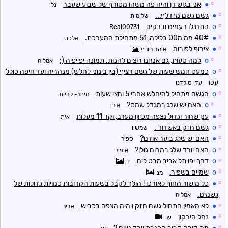
☼
●
אני בגוש דן והיה פה משהו מטורף של שבוע שעבר
נלי
☼
●
גשם גשם מזדלף...
שלומית
☼
o
התחילו רעמים וברקים
Real00731
☼
●
40# ממ מ00 בלילה, 51 מתחילת המערכת.
אלכס
☼
●
צירוף לפורום
אוהב חורף
☼
o
למה טעות, גם אנחנו רוצים להנות. תמונה יפייפיה (:
אמליה
☼
o
כמעט חמש שעות של גשם רציף (בין בינוני לחלש) מנהריה ועד חיפה כולל
עכו
עדי טולדנו
☼
o
הגשם מתחיל להיחלש אחרי 5 וחצי שעות
מיתר- קריות
☼
o
האם יש שלג במגדל שמס?
אורן
☼
●
ענן שחור וגדול נצפה מכיוון מערב, וקר 11 מעלות
איתן
☼
o
גשם חזק באשדוד .
שמשון
☼
●
האם יש שלג ביער אודם?
ספיר
☼
o
האם יורד שלג במרום גולן?
אופיר
☼
o
דרך יפו תל אביב מבט לים
דן
☼
o
שמיים בשפיר.
מני
☼
●
כל מישור החוף לאורכו ! הולך לקבל בשעות הקרובות כמויות גדולות של
גשמים.
אמליה
☼
●
לא מאמין התחיל גשם חזק ויהיה הצפה בכביש
אדיר
☼
●
נחל הירקון
ערן
☼