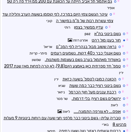
☼
o
גם אתמול תל אביב הייתה על הכווונת עם 200 ממ וירד פה רק 50
אופיר
☼
o
עיקר הגשם צפוי היום במרכז. לפי קוסמו בשעות הערב והלילה עוד
צפוי עשרות רבות של מ"מ במישור ה
קובי
☼
o
עדיין ממשיך בצפון
רותי
☼
o
גשם בינוני בת"א
paz
☼
●
חור בענן מול רהט
אהרון רוזה
☼
o
נראה ששוב מבול בנהריה לפי המכ"ם
אריאל
☼
o
גשם אנגלי כבר כ40 דקות. נשמעים רעמים
מיתר- קריות
☼
o
באשדוד מאתמול בערב גשם בעוצמות משתנות.
שמשון
☼
o
טמפ' חד ספרתית כאן באמצע היום(9.8), לא קרה לפחות מאז שנת 2017
ירין
☼
o
הכוונה כמובן לטמפ' בשעה כזאת
ירין
☼
o
גשם בינוני רציף כבר כמה שעות
שגיא
☼
o
רכבת עננים מעל חוף הכרמל
ניזאר
☼
o
ירושלים גשם רציף, בלי דרמות.
שר מטר
o
☼
ליאת
☼
o
אופס... לא צורפה התמונה....
ליאת
☼
o
טבריה עלית- גשם בינוני כבר מלפני חצי שעה עם רוחות בינוניות 9 מעלות
מרגיש 8
בארי
☼
●
ברקים וגשמים באזור נווה שאנן בחיפה
חיפאי