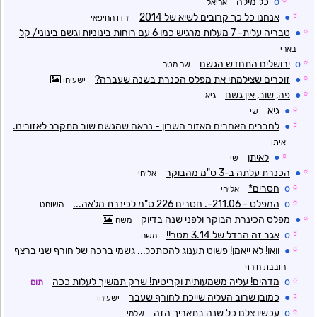
☼
o
כל מילה
אריאל
☼
●
אנחנו כל כך קרובים לשיא של 2014
ירדן החיפאי
☼
●
טבריה עלית- 7 מעלות מרגיש כמו 6 עם רוחות בינוניות וגשם בינוני/ קל
בארי
☼
o
ירושלים התחדש הגשם
שר מטר
☼
●
זוכרים שצילמתי את מפלס הכנרת בשנה שעברה?
ישעיהו
☼
●
פה, שוב, אין גשם
גיא
☼
●
גיא
שי
☼
●
לחברים האחרים מאזור השרון - נראה שהגשם שוב מתקרב לאזורינו.
איתן
☼
●
לאיתן
שי
☼
●
הכנרת עלתה ב-3 ס"מ מהבוקר
אליחי
☼
o
חסרים*
אליחי
☼
o
המפלס - 211.06-. חסרים 226 ס"מ לכינרת מלאה...
השוחט
☼
●
מפלס הכינרת הבוקר ולפני שנה בדיוק
משה
☼
o
אגב זה הבדל של 3.14 מטר!!
משה
☼
●
וואו! לא ייאמן! פשוט תענוג להסתכל... גשמי ברכה של חורף שני ברצף
חובבת חורף
☼
o
מדהים! עליה משמעותית וקריטית! שרק תמשיך לעלות ככה
תום
☼
●
כמובן שרוב העליה שייכת לחורף שעבר
ישעיהו
☼
o
עכשיו צלם כל שנה בתאריך הזה
שלמי