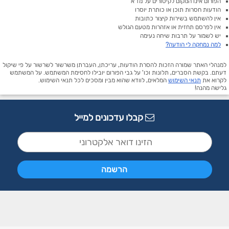
הפורום אינו המקום לקיטורים על מז"א
הודעות חסרות תוכן או כותרת יוסרו
אין להשתמש בשירות קיצור כתובות
אין לפרסם תחזית או אזהרות מטעם הגולש
יש לשמור על תרבות שיחה נעימה
למה נמחקה לי הודעה?
למנהלי האתר שמורה הזכות להסרת הודעות, עריכתן, העברתן משרשור לשרשור על פי שיקול
דעתם. בקשת הסברים, תלונות וכו' על גבי הפורום יובילו לחסימת המשתמש. על המשתמש
לקרוא את
תנאי השימוש
המלאים, לוודא שהוא מבין ומסכים לכל תנאי השימוש.
גלישה מהנה!
קבלו עדכונים למייל