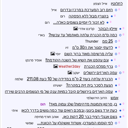
לחלוטין
אייל הצפון
☼
o
היום רוב המערכת במרכז ובדרום
אייל
☼
●
בקצרין מבול ללא הפסקה
רום
☼
●
לא זכור לי יומיים גשומים כאלה...
רום
☼
●
איילון הבוקר
קלינט אדרי
☼
o
כמה ס״מ הכנרת עלתה מאתמול עד עכשיו?
בארי
☼
o
25 סמ
Thunder
☼
●
לדעתי יסגור את ה30 ס"מ
זיו
☼
o
עליה מרשימה מאוד ברוך השם
יוסי
☼
●
וגם עקפנו את השיא של השנה הקודמת!!
אופיר פרנקו
☼
o
גרף מפלס הכנרת
Weather2day
☼
o
עמק הארזים ירושלים
יעקב
☼
●
הכנרת עלתה בעוד 2 ס"מ במדידה של 10 כעת 211.08
שלמה
☼
●
הגעת לסכר בית זית במקרה?
ישעיהו
☼
●
עמק הארזים בירושלים קיבל כמויות ענק של מי הגשמים הרבים שירדו
אמש
הדוב הירושלמי
☼
●
בן, סרטון ותמונות מדהימות! שלג עמוק מאד!
תום
☼
●
כעת יורד גשם בינוני, ובמכם רואים עוד כמה גושים בדרך לכאן
איתי
☼
●
גשם אנגלי רציף כבר 20 דקות כאן.
אוהב חורף מחיפה
☼
o
לפי קוסמו המעודכן, אשדוד ואשקלון על הכוונת...
שמשי