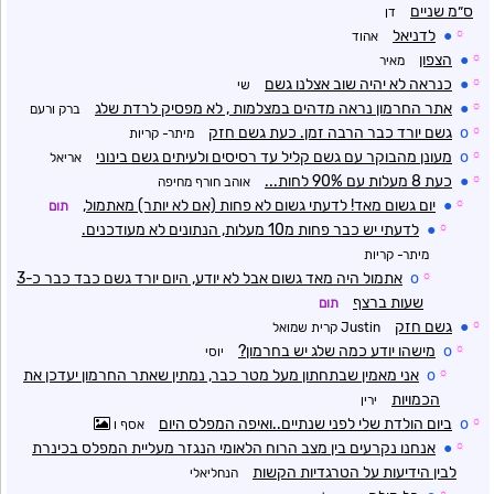
ס״מ שניים
דן
☼
●
לדניאל
אהוד
☼
●
הצפון
מאיר
☼
●
כנראה לא יהיה שוב אצלנו גשם
שי
☼
●
אתר החרמון נראה מדהים במצלמות , לא מפסיק לרדת שלג
ברק ורעם
☼
o
גשם יורד כבר הרבה זמן. כעת גשם חזק
מיתר- קריות
☼
o
מעונן מהבוקר עם גשם קליל עד רסיסים ולעיתים גשם בינוני
אריאל
☼
●
כעת 8 מעלות עם 90% לחות...
אוהב חורף מחיפה
☼
●
יום גשום מאד! לדעתי גשום לא פחות (אם לא יותר) מאתמול,
תום
☼
●
לדעתי יש כבר פחות מ10 מעלות, הנתונים לא מעודכנים.
מיתר- קריות
☼
o
אתמול היה מאד גשום אבל לא יודע, היום יורד גשם כבד כבר כ-3
שעות ברצף
תום
☼
●
גשם חזק
Justin קרית שמואל
☼
o
מישהו יודע כמה שלג יש בחרמון?
יוסי
☼
o
אני מאמין שבתחתון מעל מטר כבר, נמתין שאתר החרמון יעדכן את
הכמויות
ירין
☼
o
ביום הולדת שלי לפני שנתיים..ואיפה המפלס היום
אסף ו
☼
●
אנחנו נקרעים בין מצב הרוח הלאומי הנגזר מעליית המפלס בכינרת
לבין הידיעות על הטרגדיות הקשות
הנחליאלי