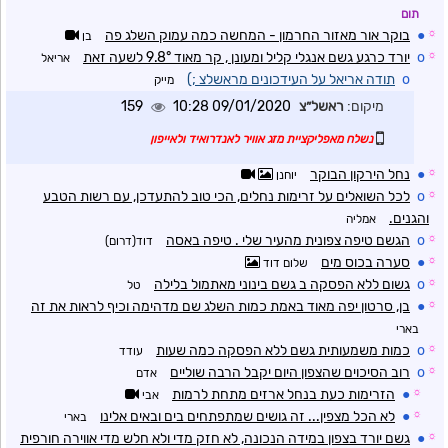
תום
☼
●
בוקר אור מאזור החרמון - המחשה כמה עמוק השלג פה
בן
☼
o
יורד כרגע גשם אנגלי קליל ומעונן , קר מאוד 9.8° לשעה זאת
אריאל
o
תודה אריאל על העידכונים מראשלצ ;)
מייק
מיקום:
ראשל״צ
09/01/2020 10:28
159
נשלח מאפליקציית מזג אוויר לאנדרואיד ולאייפון
☼
●
נחל הירקון הבוקר
יוחנן
☼
o
לכל השואלים על זרימות נחלים, הכי טוב להתעדכן, עם רשות הטבע
והגנים.
אמליה
☼
o
הגשם טיפה צפונית מהעיר שלי . טיפה באסה
דוד(דרום)
☼
●
סערה בכוס מים
שלום דוד
☼
o
גשום ללא הפסקה ב גשם בינוני מאתמול בלילה
טל
☼
●
בן, סרטון יפה מאוד באמת כמות השלג שם מדהימה וכיף לראות את זה
בארי
☼
o
כמות משמעותית גשם ללא הפסקה כמה שעות
עודד
☼
o
רוב הסיכוים שהצפון היום יקבל הרבה שוליים
אדם
☼
●
הזרימות כעת בנחל ארזים מתחת לרמות
אבי
☼
●
לא הכל מצפין... זה גושים שמתפתחים בים ובאים אלינו
בארי
☼
●
גשם יורד בצפון במידה הנכונה, לא חזק מדי ולא חלש מדי אווירה חורפית