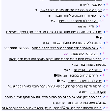
☼
●
לשמשי
ליאור ח
☼
o
אגן ההיקוות בכנרת מכוסה עננים. כיף לראות
דן
☼
o
סוף סוף חזרו הגשמים לאזור הצפון
דור
☼
o
זה כבר לא גשמי ברכה בצפון
אייל
☼
o
הזוי
אליאס
☼
●
שבר ענן אתמול בחצות מתוך סדרה של כמה שברי ענן במשך כשעתיים
ז'ק
☼
●
סיכום הלילה המדהים בחולון והאיזור
שגיא
☼
o
גשם מעורב בשלג החל בבנטל כבר מלפני החניה
מרום גולן 1000 מטר
☼
●
ז׳ק סרטון יפה מאד.
תום
☼
o
טבריה עלית גשם בינוני מלפני חמש דקות בערך היה רעם חזק נראה
שמשהו עוצמתי בא
בארי
☼
●
סיכום יומי - קרית גת
מינקי
☼
●
הזרימות היום במוצא
אבי
☼
●
שימו לב ! מוצא לפני שנה
אבי
☼
o
זרימה חזקה בנחל ערוגות, כביש- 90 הערבה הוצף, וסגור ! כבר שעות
מוקדם יותר.
אמליה
☼
o
כבר כמה זמן שהגשם החזק רק באזור הצפון ומישור החוף הצפוני לאחר
שנחלש מעט במרכז ובדרום
עדי טולדנו
☼
o
הירדן הדרומי בספיקה של 137 מ״ק , מעניין לראות אם ים המלח יקבל איזה