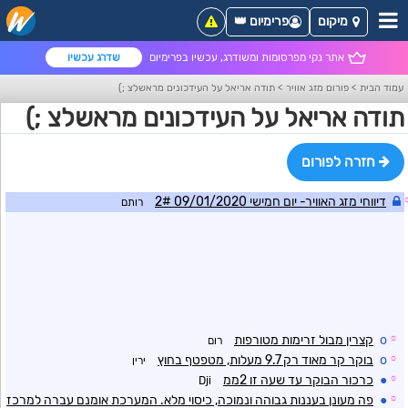
מיקום
פרימיום 👑
אתר נקי מפרסומות ומשודרג, עכשיו בפרימיום
שדרג עכשיו
עמוד הבית
>
פורום מזג אוויר
>
תודה אריאל על העידכונים מראשלצ ;)
תודה אריאל על העידכונים מראשלצ ;)
חזרה לפורום
דיווחי מזג האוויר- יום חמישי 09/01/2020 2#
רותם
☼
o
קצרין מבול זרימות מטורפות
רום
☼
o
בוקר קר מאוד רק 9.7 מעלות, מטפטף בחוץ
ירין
☼
●
כרכור הבוקר עד שעה זו 2ממ
Dji
☼
●
פה מעונן בעננות גבוהה ונמוכה, כיסוי מלא. המערכת אומנם עברה למרכז