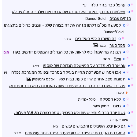
☼
o
ערפל כבד בהר גילה
ערן
☼
o
מצלמות החרמון באתר האינטרנט שלהם מראות שלג - המכ"מים לא
מזהים עננים
DuneofGold
☼
o
למעשה מכ"ם דלתון מזהה את זה בצורת שלג - עננים כחולים בתצוגתו
DuneofGold
☼
o
זה משתנה לפי האיזורים
שימי
☼
o
מפל סער
משה
☼
●
תמונה מדהימה! כיף לראות את כל הנחלים והמפלים זורמים בעוז
תום
☼
o
וואו!!
משה
☼
●
אף אחד לא מדבר על הפאשלה הגדולה של קוסמו
מאיר
☼
●
אכן אמרו שהמערכת תהייה בעיקר במרכז ובפועל המערכת נפלה
זיו
☼
●
תמונות מצב אחר צהריים כעת בבית שאן
אלכס גרנשטיין
☼
●
פה יורד גשם כבד כבר כמה שעות ובשעה האחרונה הוא כבד ומתחזק
סשה
☼
o
ללא הפסקה
סיגל -קריות
☼
●
גשם
רוסמן פיעה
☼
o
גשם יורד כבר 4 וחצי שעות ולא מפסיק. טמפרטורה ב3 9.8 מעלות.
מיתר- קריות
☼
●
גם כאן יבש, השבילים והכבישים יבשים
גיא
☼
●
המערכת הקודמת שהייתה שבוע שעבר הייתה יותר עוצמתית
אדיר