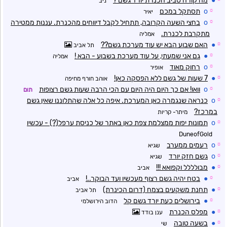
●
מה קורה סביב הכנרת יורד גשם ?
ניב
☼
o
תסתקל במכם
יאיר
☼
o
בחצי השעה הקרובה, תתחיל לקבל דיווחים מהכנרת. עננות ממטירה
מתקרבת לכנרת.
אמליה
☼
●
האם שבוע הבא יש עוד מערכת גשם??
תל אביב
☼
●
גם אני שמעתי, על עוד מערכת בשבוע - הבא !
אמליה
☼
o
רחוק מאוד
אופיר
☼
●
7 שעות של גשם ללא הפסקה כאן!
אוהב חורף מחיפה
☼
o
וואו! אם כך היום היה היום עם הכי הרבה שעות גשם רצופות
תום
☼
o
כנראה שנגמרה כאן המערכת. איפה כל אלה שהתלוננו שאין גשם
במרכז?
מיתר- קריות
☼
o
תמונות יפות ממצלמת צפת כאן באתר של כניסת ערפל(?) - עכשיו
DuneofGold
☼
o
רעמים ממערב
שגיא
☼
o
גשם חזק יורד
שגיא
☼
●
מבולללל וקפואא !!!
אביב
☼
●
בטח יהיה גשם רצוף מעכשיו ועד הבוקר..!
אביב
☼
●
תחנת משקעים בצמח (דרום הכינרת)
תל אביב
☼
●
בירושלים כעת יורד גשם קל
הדוב הירושלמי
☼
●
מפלס הכנרת
ענן בודד
☼
●
בשעה טובה
שי