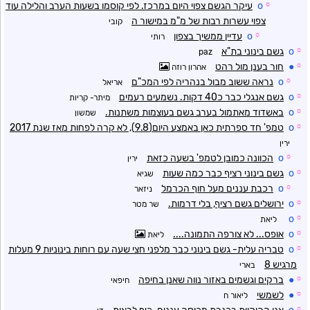
☼
o
עיקר הגשם צפוי היום במרכז. לפי קוסמו בשעות הערב והלילה עוד
צפוי עשרות רבות של מ"מ במישור ה
קובי
☼
o
עדיין ממשיך בצפון
רותי
☼
o
גשם בינוני בת"א
paz
☼
●
חור בענן מול רהט
אהרון רוזה
☼
o
נראה ששוב מבול בנהריה לפי המכ"ם
אריאל
☼
o
גשם אנגלי כבר כ40 דקות. נשמעים רעמים
מיתר- קריות
☼
o
באשדוד מאתמול בערב גשם בעוצמות משתנות.
שמשון
☼
o
טמפ' חד ספרתית כאן באמצע היום(9.8), לא קרה לפחות מאז שנת 2017
ירין
☼
o
הכוונה כמובן לטמפ' בשעה כזאת
ירין
☼
o
גשם בינוני רציף כבר כמה שעות
שגיא
☼
o
רכבת עננים מעל חוף הכרמל
ניזאר
☼
o
ירושלים גשם רציף, בלי דרמות.
שר מטר
o
☼
ליאת
☼
o
אופס... לא צורפה התמונה....
ליאת
☼
o
טבריה עלית- גשם בינוני כבר מלפני חצי שעה עם רוחות בינוניות 9 מעלות
מרגיש 8
בארי
☼
●
ברקים וגשמים באזור נווה שאנן בחיפה
חיפאי
☼
●
לשמשי
ליאור ח
☼