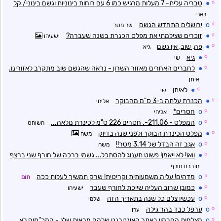
☼
●
טבריה עלית- 7 מעלות מרגיש כמו 6 עם רוחות בינוניות וגשם בינוני/ קל
בארי
☼
o
ירושלים התחדש הגשם
שר מטר
☼
●
זוכרים שצילמתי את מפלס הכנרת בשנה שעברה?
ישעיהו
☼
●
פה, שוב, אין גשם
גיא
☼
●
גיא
שי
☼
●
לחברים האחרים מאזור השרון - נראה שהגשם שוב מתקרב לאזורינו.
איתן
☼
●
לאיתן
שי
☼
●
הכנרת עלתה ב-3 ס"מ מהבוקר
אליחי
☼
o
חסרים*
אליחי
☼
o
המפלס - 211.06-. חסרים 226 ס"מ לכינרת מלאה...
השוחט
☼
●
מפלס הכינרת הבוקר ולפני שנה בדיוק
משה
☼
o
אגב זה הבדל של 3.14 מטר!!
משה
☼
●
וואו! לא ייאמן! פשוט תענוג להסתכל... גשמי ברכה של חורף שני ברצף
חובבת חורף
☼
o
מדהים! עליה משמעותית וקריטית! שרק תמשיך לעלות ככה
תום
☼
●
כמובן שרוב העליה שייכת לחורף שעבר
ישעיהו
☼
o
עכשיו צלם כל שנה בתאריך הזה
שלמי
☼
o
ערפל כבד בהר גילה
ערן
☼
o
מצלמות החרמון באתר האינטרנט שלהם מראות שלג - המכ"מים לא