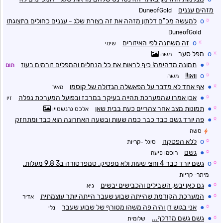
מזהים עננים
DuneofGold
☼
o
למעשה מכ"ם דלתון מזהה את זה בצורת שלג - עננים כחולים בתצוגתו
DuneofGold
☼
o
זה משתנה לפי האיזורים
שימי
☼
o
מפל סער
משה
☼
●
תמונה מדהימה! כיף לראות את כל הנחלים והמפלים זורמים בעוז
תום
☼
o
וואו!!
משה
☼
●
אף אחד לא מדבר על הפאשלה הגדולה של קוסמו
מאיר
☼
●
אכן אמרו שהמערכת תהייה בעיקר במרכז ובפועל המערכת נפלה
זיו
☼
●
תמונות מצב אחר צהריים כעת בבית שאן
אלכס גרנשטיין
☼
●
פה יורד גשם כבד כבר כמה שעות ובשעה האחרונה הוא כבד ומתחזק
סשה
☼
o
ללא הפסקה
סיגל -קריות
☼
●
גשם
רוסמן פיעה
☼
o
גשם יורד כבר 4 וחצי שעות ולא מפסיק. טמפרטורה ב3 9.8 מעלות.
מיתר- קריות
☼
●
גם כאן יבש, השבילים והכבישים יבשים
גיא
☼
●
המערכת הקודמת שהייתה שבוע שעבר הייתה יותר עוצמתית
אדיר
☼
●
אני בגוש דן והיה פה משהו מטורף של שבוע שעבר
נלי
☼
●
גשם גשם מזדלף...
שלומית