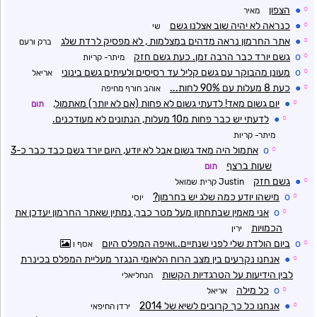
☼
●
הצפון
מאיר
☼
●
כנראה לא יהיה שוב אצלנו גשם
שי
☼
●
אתר החרמון נראה מדהים במצלמות , לא מפסיק לרדת שלג
ברק ורעם
☼
o
גשם יורד כבר הרבה זמן. כעת גשם חזק
מיתר- קריות
☼
o
מעונן מהבוקר עם גשם קליל עד רסיסים ולעיתים גשם בינוני
אריאל
☼
●
כעת 8 מעלות עם 90% לחות...
אוהב חורף מחיפה
☼
●
יום גשום מאד! לדעתי גשום לא פחות (אם לא יותר) מאתמול,
תום
☼
●
לדעתי יש כבר פחות מ10 מעלות, הנתונים לא מעודכנים.
מיתר- קריות
☼
o
אתמול היה מאד גשום אבל לא יודע, היום יורד גשם כבד כבר כ-3
שעות ברצף
תום
☼
●
גשם חזק
Justin קרית שמואל
☼
o
מישהו יודע כמה שלג יש בחרמון?
יוסי
☼
o
אני מאמין שבתחתון מעל מטר כבר, נמתין שאתר החרמון יעדכן את
הכמויות
ירין
☼
o
ביום הולדת שלי לפני שנתיים..ואיפה המפלס היום
אסף ו
☼
●
אנחנו נקרעים בין מצב הרוח הלאומי הנגזר מעליית המפלס בכינרת
לבין הידיעות על הטרגדיות הקשות
הנחליאלי
☼
o
כל מילה
אריאל
☼
●
אנחנו כל כך קרובים לשיא של 2014
ירדן החיפאי