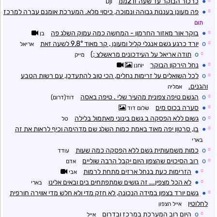
☼
●
כרכור הבוקר עד שעה זו 2ממ
Dji
☼
●
פה מעונן בעננות גבוהה ונמוכה, כיסוי מלא. המערכת אומנם עברה למרכז
תום
☼
●
בוקר אור מאזור החרמון - המחשה כמה עמוק השלג פה
בן
☼
o
יורד כרגע גשם אנגלי קליל ומעונן , קר מאוד 9.8° לשעה זאת
אריאל
☼
o
תודה אריאל על העידכונים מראשלצ ;)
מייק
☼
●
נחל הירקון הבוקר
יוחנן
☼
o
לכל השואלים על זרימות נחלים, הכי טוב להתעדכן, עם רשות הטבע
והגנים.
אמליה
☼
o
הגשם טיפה צפונית מהעיר שלי . טיפה באסה
דוד(דרום)
☼
●
סערה בכוס מים
שלום דוד
☼
o
גשום ללא הפסקה ב גשם בינוני מאתמול בלילה
טל
☼
●
בן, סרטון יפה מאוד באמת כמות השלג שם מדהימה וכיף לראות את זה
בארי
☼
o
כמות משמעותית גשם ללא הפסקה כמה שעות
עודד
☼
o
רוב הסיכוים שהצפון היום יקבל הרבה שוליים
אדם
☼
●
הזרימות כעת בנחל ארזים מתחת לרמות
אבי
☼
●
לא הכל מצפין... זה גושים שמתפתחים בים ובאים אלינו
בארי
☼
●
גשם יורד בצפון במידה הנכונה, לא חזק מדי ולא חלש מדי אווירה חורפית
לחלוטין
אייל הצפון
☼
o
היום רוב המערכת במרכז ובדרום
אייל