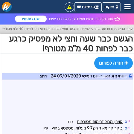
מיקום
פרימיום 👑
אתר נקי מפרסומות ומשודרג, עכשיו בפרימיום
שדרג עכשיו
עמוד הבית
>
פורום מזג אוויר
>
הגשם כבר שעה וחצי לא מפסיק כרגע כבר לפחות 40 מ"מ מטורף!
הגשם כבר שעה וחצי לא מפסיק כרגע
כבר לפחות 40 מ"מ מטורף!
חזרה לפורום
דיווחי מזג האוויר- יום חמישי 09/01/2020 2#
רותם
☼
o
קצרין מבול זרימות מטורפות
רום
☼
o
בוקר קר מאוד רק 9.7 מעלות, מטפטף בחוץ
ירין