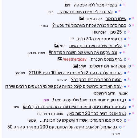
☼
●
בקצרין מבול ללא הפסקה
רום
☼
●
לא זכור לי יומיים גשומים כאלה...
רום
☼
●
איילון הבוקר
קלינט אדרי
☼
o
כמה ס״מ הכנרת עלתה מאתמול עד עכשיו?
בארי
☼
o
25 סמ
Thunder
☼
●
לדעתי יסגור את ה30 ס"מ
זיו
☼
o
עליה מרשימה מאוד ברוך השם
יוסי
☼
●
וגם עקפנו את השיא של השנה הקודמת!!
אופיר פרנקו
☼
o
גרף מפלס הכנרת
Weather2day
☼
o
עמק הארזים ירושלים
יעקב
☼
●
הכנרת עלתה בעוד 2 ס"מ במדידה של 10 כעת 211.08
שלמה
☼
●
הגעת לסכר בית זית במקרה?
ישעיהו
☼
●
עמק הארזים בירושלים קיבל כמויות ענק של מי הגשמים הרבים שירדו
אמש
הדוב הירושלמי
☼
●
בן, סרטון ותמונות מדהימות! שלג עמוק מאד!
תום
☼
●
כעת יורד גשם בינוני, ובמכם רואים עוד כמה גושים בדרך לכאן
איתי
☼
●
גשם אנגלי רציף כבר 20 דקות כאן.
אוהב חורף מחיפה
☼
o
לפי קוסמו המעודכן, אשדוד ואשקלון על הכוונת...
שמשי
☼
o
גם אתמול תל אביב הייתה על הכווונת עם 200 ממ וירד פה רק 50
אופיר