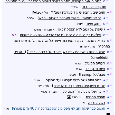
☼
o
בחצי השעה הקרובה, תתחיל לקבל דיווחים מהכנרת. עננות ממטירה
מתקרבת לכנרת.
אמליה
☼
●
האם שבוע הבא יש עוד מערכת גשם??
תל אביב
☼
●
גם אני שמעתי, על עוד מערכת בשבוע - הבא !
אמליה
☼
o
רחוק מאוד
אופיר
☼
●
7 שעות של גשם ללא הפסקה כאן!
אוהב חורף מחיפה
☼
o
וואו! אם כך היום היה היום עם הכי הרבה שעות גשם רצופות
תום
☼
o
כנראה שנגמרה כאן המערכת. איפה כל אלה שהתלוננו שאין גשם
במרכז?
מיתר- קריות
☼
o
תמונות יפות ממצלמת צפת כאן באתר של כניסת ערפל(?) - עכשיו
DuneofGold
☼
o
רעמים ממערב
שגיא
☼
o
גשם חזק יורד
שגיא
☼
●
מבולללל וקפואא !!!
אביב
☼
●
בטח יהיה גשם רצוף מעכשיו ועד הבוקר..!
אביב
☼
●
תחנת משקעים בצמח (דרום הכינרת)
תל אביב
☼
●
בירושלים כעת יורד גשם קל
הדוב הירושלמי
☼
●
מפלס הכנרת
ענן בודד
☼
●
בשעה טובה
שי
●
הגשם כבר שעה וחצי לא מפסיק כרגע כבר לפחות 40 מ"מ מטורף!
אדיר