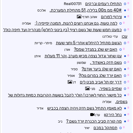
☼
o
התחילו רעמים וברקים
Real00731
☼
●
40# ממ מ00 בלילה, 51 מתחילת המערכת.
אלכס
☼
●
צירוף לפורום
אוהב חורף
☼
o
למה טעות, גם אנחנו רוצים להנות. תמונה יפייפיה (:
אמליה
☼
o
כמעט חמש שעות של גשם רציף (בין בינוני לחלש) מנהריה ועד חיפה כולל
עכו
עדי טולדנו
☼
o
הגשם מתחיל להיחלש אחרי 5 וחצי שעות
מיתר- קריות
☼
o
האם יש שלג במגדל שמס?
אורן
☼
●
ענן שחור וגדול נצפה מכיוון מערב, וקר 11 מעלות
איתן
☼
o
גשם חזק באשדוד .
שמשון
☼
●
האם יש שלג ביער אודם?
ספיר
☼
o
האם יורד שלג במרום גולן?
אופיר
☼
o
דרך יפו תל אביב מבט לים
דן
☼
o
שמיים בשפיר.
מני
☼
●
כל מישור החוף לאורכו ! הולך לקבל בשעות הקרובות כמויות גדולות של
גשמים.
אמליה
☼
●
לא מאמין התחיל גשם חזק ויהיה הצפה בכביש
אדיר
☼
●
נחל הירקון
ערן
☼
●
מה קורה סביב הכנרת יורד גשם ?
ניב
☼
o
תסתקל במכם
יאיר