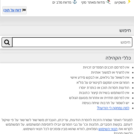
משקיען
מדווח מאתר סקי
מדווח מלב ים
דווח על תוכן
חיפוש
כללי הקהילה
אין לפרסם תכנים המפרים זכויות
אין להציף או למשוך אותיות
אין לשאול על גילאים, או לבקש מידע אישי
הפורום אינו המקום לקיטורים על מז"א
הודעות חסרות תוכן או כותרת יוסרו
אין להשתמש בשירות קיצור כתובות
אין לפרסם תחזית או אזהרות מטעם הגולש
יש לשמור על תרבות שיחה נעימה
למה נמחקה לי הודעה?
למנהלי האתר שמורה הזכות להסרת הודעות, עריכתן, העברתן משרשור לשרשור על פי שיקול
דעתם. בקשת הסברים, תלונות וכו' על גבי הפורום יובילו לחסימת המשתמש. על המשתמש
לקרוא את
תנאי השימוש
המלאים, לוודא שהוא מבין ומסכים לכל תנאי השימוש.
גלישה מהנה!