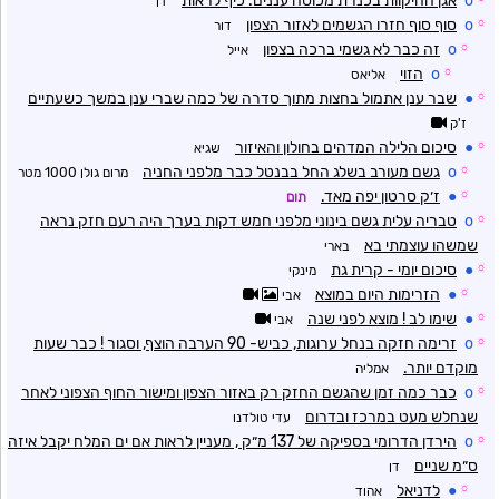
o
אגן ההיקוות בכנרת מכוסה עננים. כיף לראות
דן
☼
o
סוף סוף חזרו הגשמים לאזור הצפון
דור
☼
o
זה כבר לא גשמי ברכה בצפון
אייל
☼
o
הזוי
אליאס
☼
●
שבר ענן אתמול בחצות מתוך סדרה של כמה שברי ענן במשך כשעתיים
ז'ק
☼
●
סיכום הלילה המדהים בחולון והאיזור
שגיא
☼
o
גשם מעורב בשלג החל בבנטל כבר מלפני החניה
מרום גולן 1000 מטר
☼
●
ז׳ק סרטון יפה מאד.
תום
☼
o
טבריה עלית גשם בינוני מלפני חמש דקות בערך היה רעם חזק נראה
שמשהו עוצמתי בא
בארי
☼
●
סיכום יומי - קרית גת
מינקי
☼
●
הזרימות היום במוצא
אבי
☼
●
שימו לב ! מוצא לפני שנה
אבי
☼
o
זרימה חזקה בנחל ערוגות, כביש- 90 הערבה הוצף, וסגור ! כבר שעות
מוקדם יותר.
אמליה
☼
o
כבר כמה זמן שהגשם החזק רק באזור הצפון ומישור החוף הצפוני לאחר
שנחלש מעט במרכז ובדרום
עדי טולדנו
☼
o
הירדן הדרומי בספיקה של 137 מ״ק , מעניין לראות אם ים המלח יקבל איזה
ס״מ שניים
דן
☼
●
לדניאל
אהוד