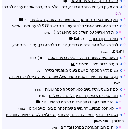
☼
●
כרכור הבוקר עד שעה זו 2ממ
Dji
☼
●
פה מעונן בעננות גבוהה ונמוכה, כיסוי מלא. המערכת אומנם עברה למרכז
תום
☼
●
בוקר אור מאזור החרמון - המחשה כמה עמוק השלג פה
בן
☼
o
יורד כרגע גשם אנגלי קליל ומעונן , קר מאוד 9.8° לשעה זאת
אריאל
☼
o
תודה אריאל על העידכונים מראשלצ ;)
מייק
☼
●
נחל הירקון הבוקר
יוחנן
☼
o
לכל השואלים על זרימות נחלים, הכי טוב להתעדכן, עם רשות הטבע
והגנים.
אמליה
☼
o
הגשם טיפה צפונית מהעיר שלי . טיפה באסה
דוד(דרום)
☼
●
סערה בכוס מים
שלום דוד
☼
o
גשום ללא הפסקה ב גשם בינוני מאתמול בלילה
טל
☼
●
בן, סרטון יפה מאוד באמת כמות השלג שם מדהימה וכיף לראות את זה
בארי
☼
o
כמות משמעותית גשם ללא הפסקה כמה שעות
עודד
☼
o
רוב הסיכוים שהצפון היום יקבל הרבה שוליים
אדם
☼
●
הזרימות כעת בנחל ארזים מתחת לרמות
אבי
☼
●
לא הכל מצפין... זה גושים שמתפתחים בים ובאים אלינו
בארי
☼
●
גשם יורד בצפון במידה הנכונה, לא חזק מדי ולא חלש מדי אווירה חורפית
לחלוטין
אייל הצפון
☼
o
היום רוב המערכת במרכז ובדרום
אייל