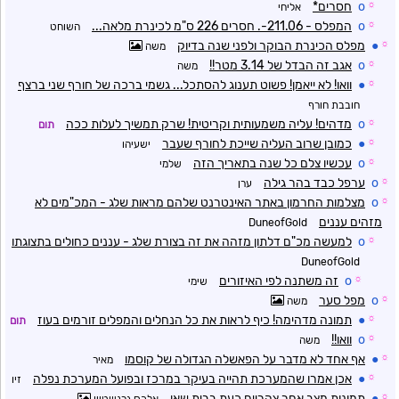
☼
o
חסרים*
אליחי
☼
o
המפלס - 211.06-. חסרים 226 ס"מ לכינרת מלאה...
השוחט
☼
●
מפלס הכינרת הבוקר ולפני שנה בדיוק
משה
☼
o
אגב זה הבדל של 3.14 מטר!!
משה
☼
●
וואו! לא ייאמן! פשוט תענוג להסתכל... גשמי ברכה של חורף שני ברצף
חובבת חורף
☼
o
מדהים! עליה משמעותית וקריטית! שרק תמשיך לעלות ככה
תום
☼
●
כמובן שרוב העליה שייכת לחורף שעבר
ישעיהו
☼
o
עכשיו צלם כל שנה בתאריך הזה
שלמי
☼
o
ערפל כבד בהר גילה
ערן
☼
o
מצלמות החרמון באתר האינטרנט שלהם מראות שלג - המכ"מים לא
מזהים עננים
DuneofGold
☼
o
למעשה מכ"ם דלתון מזהה את זה בצורת שלג - עננים כחולים בתצוגתו
DuneofGold
☼
o
זה משתנה לפי האיזורים
שימי
☼
o
מפל סער
משה
☼
●
תמונה מדהימה! כיף לראות את כל הנחלים והמפלים זורמים בעוז
תום
☼
o
וואו!!
משה
☼
●
אף אחד לא מדבר על הפאשלה הגדולה של קוסמו
מאיר
☼
●
אכן אמרו שהמערכת תהייה בעיקר במרכז ובפועל המערכת נפלה
זיו
☼
●
תמונות מצב אחר צהריים כעת בבית שאן