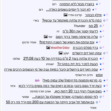
☼
●
בקצרין מבול ללא הפסקה
רום
☼
●
לא זכור לי יומיים גשומים כאלה...
רום
☼
●
איילון הבוקר
קלינט אדרי
☼
o
כמה ס״מ הכנרת עלתה מאתמול עד עכשיו?
בארי
☼
o
25 סמ
Thunder
☼
●
לדעתי יסגור את ה30 ס"מ
זיו
☼
o
עליה מרשימה מאוד ברוך השם
יוסי
☼
●
וגם עקפנו את השיא של השנה הקודמת!!
אופיר פרנקו
☼
o
גרף מפלס הכנרת
Weather2day
☼
o
עמק הארזים ירושלים
יעקב
☼
●
הכנרת עלתה בעוד 2 ס"מ במדידה של 10 כעת 211.08
שלמה
☼
●
הגעת לסכר בית זית במקרה?
ישעיהו
☼
●
עמק הארזים בירושלים קיבל כמויות ענק של מי הגשמים הרבים שירדו
אמש
הדוב הירושלמי
☼
●
בן, סרטון ותמונות מדהימות! שלג עמוק מאד!
תום
☼
●
כעת יורד גשם בינוני, ובמכם רואים עוד כמה גושים בדרך לכאן
איתי
☼
●
גשם אנגלי רציף כבר 20 דקות כאן.
אוהב חורף מחיפה
☼
o
לפי קוסמו המעודכן, אשדוד ואשקלון על הכוונת...
שמשי
☼
o
גם אתמול תל אביב הייתה על הכווונת עם 200 ממ וירד פה רק 50
אופיר