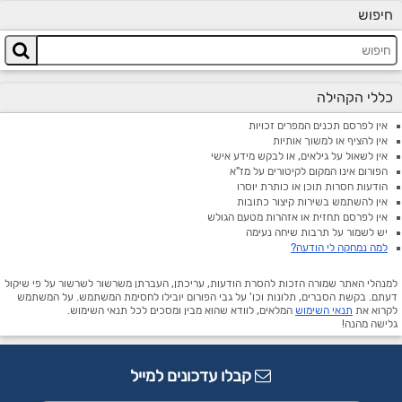
חיפוש
כללי הקהילה
אין לפרסם תכנים המפרים זכויות
אין להציף או למשוך אותיות
אין לשאול על גילאים, או לבקש מידע אישי
הפורום אינו המקום לקיטורים על מז"א
הודעות חסרות תוכן או כותרת יוסרו
אין להשתמש בשירות קיצור כתובות
אין לפרסם תחזית או אזהרות מטעם הגולש
יש לשמור על תרבות שיחה נעימה
למה נמחקה לי הודעה?
למנהלי האתר שמורה הזכות להסרת הודעות, עריכתן, העברתן משרשור לשרשור על פי שיקול
דעתם. בקשת הסברים, תלונות וכו' על גבי הפורום יובילו לחסימת המשתמש. על המשתמש
לקרוא את
תנאי השימוש
המלאים, לוודא שהוא מבין ומסכים לכל תנאי השימוש.
גלישה מהנה!
קבלו עדכונים למייל