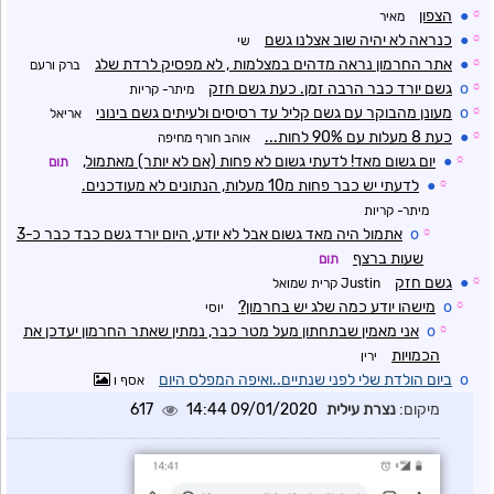
☼
●
הצפון
מאיר
☼
●
כנראה לא יהיה שוב אצלנו גשם
שי
☼
●
אתר החרמון נראה מדהים במצלמות , לא מפסיק לרדת שלג
ברק ורעם
☼
o
גשם יורד כבר הרבה זמן. כעת גשם חזק
מיתר- קריות
☼
o
מעונן מהבוקר עם גשם קליל עד רסיסים ולעיתים גשם בינוני
אריאל
☼
●
כעת 8 מעלות עם 90% לחות...
אוהב חורף מחיפה
☼
●
יום גשום מאד! לדעתי גשום לא פחות (אם לא יותר) מאתמול,
תום
☼
●
לדעתי יש כבר פחות מ10 מעלות, הנתונים לא מעודכנים.
מיתר- קריות
☼
o
אתמול היה מאד גשום אבל לא יודע, היום יורד גשם כבד כבר כ-3
שעות ברצף
תום
☼
●
גשם חזק
Justin קרית שמואל
☼
o
מישהו יודע כמה שלג יש בחרמון?
יוסי
☼
o
אני מאמין שבתחתון מעל מטר כבר, נמתין שאתר החרמון יעדכן את
הכמויות
ירין
o
ביום הולדת שלי לפני שנתיים..ואיפה המפלס היום
אסף ו
מיקום:
נצרת עילית
09/01/2020 14:44
617