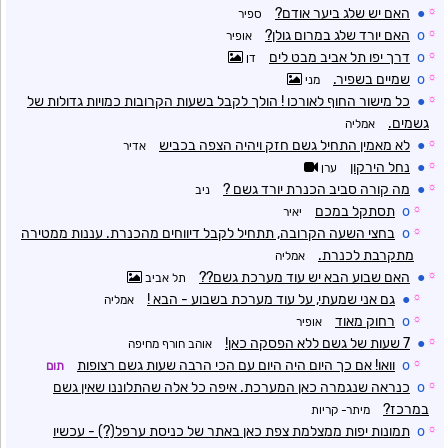
☼
●
האם יש שלג ביער אודם?
ספיר
☼
o
האם יורד שלג במרום גולן?
אופיר
☼
o
דרך יפו תל אביב מבט לים
דן
☼
o
שמיים בשפיר.
מני
☼
●
כל מישור החוף לאורכו ! הולך לקבל בשעות הקרובות כמויות גדולות של
גשמים.
אמליה
☼
●
לא מאמין התחיל גשם חזק ויהיה הצפה בכביש
אדיר
☼
●
נחל הירקון
ערן
☼
●
מה קורה סביב הכנרת יורד גשם ?
ניב
☼
o
תסתקל במכם
יאיר
☼
o
בחצי השעה הקרובה, תתחיל לקבל דיווחים מהכנרת. עננות ממטירה
מתקרבת לכנרת.
אמליה
☼
●
האם שבוע הבא יש עוד מערכת גשם??
תל אביב
☼
●
גם אני שמעתי, על עוד מערכת בשבוע - הבא !
אמליה
☼
o
רחוק מאוד
אופיר
☼
●
7 שעות של גשם ללא הפסקה כאן!
אוהב חורף מחיפה
☼
o
וואו! אם כך היום היה היום עם הכי הרבה שעות גשם רצופות
תום
☼
o
כנראה שנגמרה כאן המערכת. איפה כל אלה שהתלוננו שאין גשם
במרכז?
מיתר- קריות
☼
o
תמונות יפות ממצלמת צפת כאן באתר של כניסת ערפל(?) - עכשיו