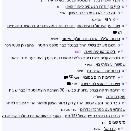
o
אגן ההיקוות בכנרת מכוסה עננים. כיף לראות
דן
☼
o
סוף סוף חזרו הגשמים לאזור הצפון
דור
☼
o
זה כבר לא גשמי ברכה בצפון
אייל
☼
o
הזוי
אליאס
☼
●
שבר ענן אתמול בחצות מתוך סדרה של כמה שברי ענן במשך כשעתיים
ז'ק
☼
●
סיכום הלילה המדהים בחולון והאיזור
שגיא
☼
o
גשם מעורב בשלג החל בבנטל כבר מלפני החניה
מרום גולן 1000 מטר
☼
●
ז׳ק סרטון יפה מאד.
תום
☼
o
טבריה עלית גשם בינוני מלפני חמש דקות בערך היה רעם חזק נראה
שמשהו עוצמתי בא
בארי
☼
●
סיכום יומי - קרית גת
מינקי
☼
●
הזרימות היום במוצא
אבי
☼
●
שימו לב ! מוצא לפני שנה
אבי
☼
o
זרימה חזקה בנחל ערוגות, כביש- 90 הערבה הוצף, וסגור ! כבר שעות
מוקדם יותר.
אמליה
☼
o
כבר כמה זמן שהגשם החזק רק באזור הצפון ומישור החוף הצפוני לאחר
שנחלש מעט במרכז ובדרום
עדי טולדנו
☼
o
הירדן הדרומי בספיקה של 137 מ״ק , מעניין לראות אם ים המלח יקבל איזה
ס״מ שניים
דן
☼
●
לדניאל
אהוד