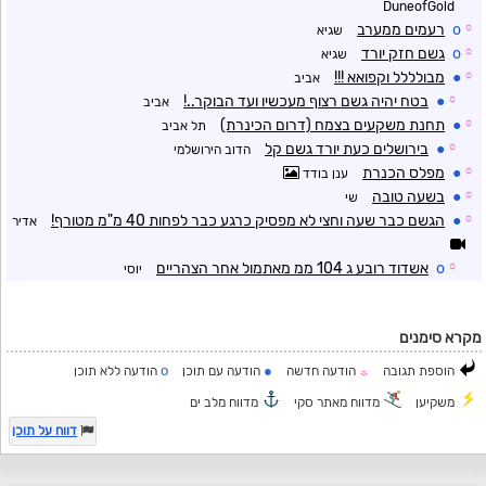
DuneofGold
☼
o
רעמים ממערב
שגיא
☼
o
גשם חזק יורד
שגיא
☼
●
מבולללל וקפואא !!!
אביב
☼
●
בטח יהיה גשם רצוף מעכשיו ועד הבוקר..!
אביב
☼
●
תחנת משקעים בצמח (דרום הכינרת)
תל אביב
☼
●
בירושלים כעת יורד גשם קל
הדוב הירושלמי
☼
●
מפלס הכנרת
ענן בודד
☼
●
בשעה טובה
שי
☼
●
הגשם כבר שעה וחצי לא מפסיק כרגע כבר לפחות 40 מ"מ מטורף!
אדיר
☼
o
אשדוד רובע ג 104 ממ מאתמול אחר הצהריים
יוסי
מקרא סימנים
o
●
הוספת תגובה
הודעה חדשה
הודעה עם תוכן
הודעה ללא תוכן
☼
משקיען
מדווח מאתר סקי
מדווח מלב ים
דווח על תוכן