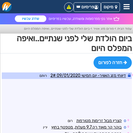
מיקום
פרימיום 👑
אתר נקי מפרסומות ומשודרג, עכשיו בפרימיום
שדרג עכשיו
עמוד הבית
>
פורום מזג אוויר
>
ביום הולדת שלי לפני שנתיים..ואיפה המפלס היום
ביום הולדת שלי לפני שנתיים..ואיפה
המפלס היום
חזרה לפורום
דיווחי מזג האוויר- יום חמישי 09/01/2020 2#
רותם
☼
o
קצרין מבול זרימות מטורפות
רום
☼
o
בוקר קר מאוד רק 9.7 מעלות, מטפטף בחוץ
ירין