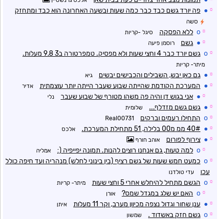
אלכס גרנשטיין
☼
●
פה יורד גשם כבד כבר כמה שעות ובשעה האחרונה הוא כבד ומתחזק
סשה
☼
o
ללא הפסקה
סיגל -קריות
☼
●
גשם
רוסמן פיעה
☼
o
גשם יורד כבר 4 וחצי שעות ולא מפסיק. טמפרטורה ב3 9.8 מעלות.
מיתר- קריות
☼
●
גם כאן יבש, השבילים והכבישים יבשים
גיא
☼
●
המערכת הקודמת שהייתה שבוע שעבר הייתה יותר עוצמתית
אדיר
☼
●
אני בגוש דן והיה פה משהו מטורף של שבוע שעבר
נלי
☼
●
גשם גשם מזדלף...
שלומית
☼
o
התחילו רעמים וברקים
Real00731
☼
●
40# ממ מ00 בלילה, 51 מתחילת המערכת.
אלכס
☼
●
צירוף לפורום
אוהב חורף
☼
o
למה טעות, גם אנחנו רוצים להנות. תמונה יפייפיה (:
אמליה
☼
o
כמעט חמש שעות של גשם רציף (בין בינוני לחלש) מנהריה ועד חיפה כולל
עכו
עדי טולדנו
☼
o
הגשם מתחיל להיחלש אחרי 5 וחצי שעות
מיתר- קריות
☼
o
האם יש שלג במגדל שמס?
אורן
☼
●
ענן שחור וגדול נצפה מכיוון מערב, וקר 11 מעלות
איתן
☼
o
גשם חזק באשדוד .
שמשון