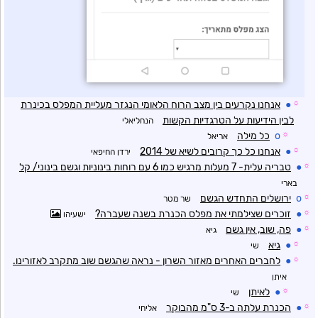
☼
●
אנחנו נקרעים בין מצב הרוח הלאומי הנגזר מעליית המפלס בכינרת
לבין הידיעות על הטרגדיות הקשות
הנחליאלי
☼
o
כל מילה
אריאל
☼
●
אנחנו כל כך קרובים לשיא של 2014
ירדן החיפאי
☼
●
טבריה עלית- 7 מעלות מרגיש כמו 6 עם רוחות בינוניות וגשם בינוני/ קל
בארי
☼
o
ירושלים התחדש הגשם
שר מטר
☼
●
זוכרים שצילמתי את מפלס הכנרת בשנה שעברה?
ישעיהו
☼
●
פה, שוב, אין גשם
גיא
☼
●
גיא
שי
☼
●
לחברים האחרים מאזור השרון - נראה שהגשם שוב מתקרב לאזורינו.
איתן
☼
●
לאיתן
שי
☼
●
הכנרת עלתה ב-3 ס"מ מהבוקר
אליחי