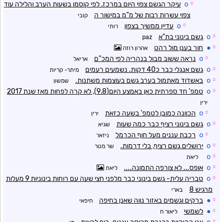
☼
o
עיקר הגשם צפוי היום במרכז. לפי קוסמו בשעות הערב והלילה עוד
צפוי עשרות רבות של מ"מ במישור ה
קובי
☼
o
עדיין ממשיך בצפון
רותי
☼
o
גשם בינוני בת"א
paz
☼
●
חור בענן מול רהט
אהרון רוזה
☼
o
נראה ששוב מבול בנהריה לפי המכ"ם
אריאל
☼
o
גשם אנגלי כבר כ40 דקות. נשמעים רעמים
מיתר- קריות
☼
o
באשדוד מאתמול בערב גשם בעוצמות משתנות.
שמשון
☼
o
טמפ' חד ספרתית כאן באמצע היום(9.8), לא קרה לפחות מאז שנת 2017
ירין
☼
o
הכוונה כמובן לטמפ' בשעה כזאת
ירין
☼
o
גשם בינוני רציף כבר כמה שעות
שגיא
☼
o
רכבת עננים מעל חוף הכרמל
ניזאר
☼
o
ירושלים גשם רציף, בלי דרמות.
שר מטר
o
☼
ליאת
☼
o
אופס... לא צורפה התמונה....
ליאת
☼
o
טבריה עלית- גשם בינוני כבר מלפני חצי שעה עם רוחות בינוניות 9 מעלות
מרגיש 8
בארי
☼
●
ברקים וגשמים באזור נווה שאנן בחיפה
חיפאי
☼
●
לשמשי
ליאור ח
☼