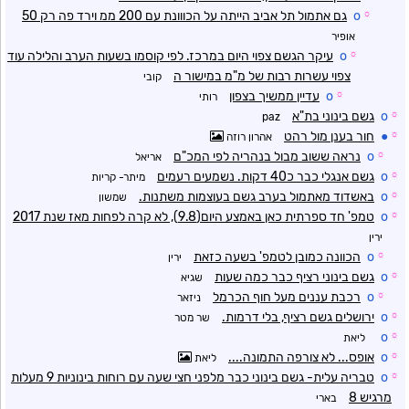
☼
o
גם אתמול תל אביב הייתה על הכווונת עם 200 ממ וירד פה רק 50
אופיר
☼
o
עיקר הגשם צפוי היום במרכז. לפי קוסמו בשעות הערב והלילה עוד
צפוי עשרות רבות של מ"מ במישור ה
קובי
☼
o
עדיין ממשיך בצפון
רותי
☼
o
גשם בינוני בת"א
paz
☼
●
חור בענן מול רהט
אהרון רוזה
☼
o
נראה ששוב מבול בנהריה לפי המכ"ם
אריאל
☼
o
גשם אנגלי כבר כ40 דקות. נשמעים רעמים
מיתר- קריות
☼
o
באשדוד מאתמול בערב גשם בעוצמות משתנות.
שמשון
☼
o
טמפ' חד ספרתית כאן באמצע היום(9.8), לא קרה לפחות מאז שנת 2017
ירין
☼
o
הכוונה כמובן לטמפ' בשעה כזאת
ירין
☼
o
גשם בינוני רציף כבר כמה שעות
שגיא
☼
o
רכבת עננים מעל חוף הכרמל
ניזאר
☼
o
ירושלים גשם רציף, בלי דרמות.
שר מטר
o
☼
ליאת
☼
o
אופס... לא צורפה התמונה....
ליאת
☼
o
טבריה עלית- גשם בינוני כבר מלפני חצי שעה עם רוחות בינוניות 9 מעלות
מרגיש 8
בארי