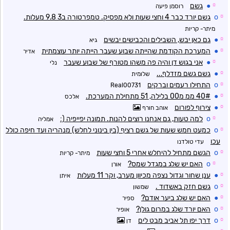
☼
●
גשם
רוסמן פיעה
☼
o
גשם יורד כבר 4 וחצי שעות ולא מפסיק. טמפרטורה ב3 9.8 מעלות.
מיתר- קריות
☼
●
גם כאן יבש, השבילים והכבישים יבשים
גיא
☼
●
המערכת הקודמת שהייתה שבוע שעבר הייתה יותר עוצמתית
אדיר
☼
●
אני בגוש דן והיה פה משהו מטורף של שבוע שעבר
נלי
☼
●
גשם גשם מזדלף...
שלומית
☼
o
התחילו רעמים וברקים
Real00731
☼
●
40# ממ מ00 בלילה, 51 מתחילת המערכת.
אלכס
☼
●
צירוף לפורום
אוהב חורף
☼
o
למה טעות, גם אנחנו רוצים להנות. תמונה יפייפיה (:
אמליה
☼
o
כמעט חמש שעות של גשם רציף (בין בינוני לחלש) מנהריה ועד חיפה כולל
עכו
עדי טולדנו
☼
o
הגשם מתחיל להיחלש אחרי 5 וחצי שעות
מיתר- קריות
☼
o
האם יש שלג במגדל שמס?
אורן
☼
●
ענן שחור וגדול נצפה מכיוון מערב, וקר 11 מעלות
איתן
☼
o
גשם חזק באשדוד .
שמשון
☼
●
האם יש שלג ביער אודם?
ספיר
☼
o
האם יורד שלג במרום גולן?
אופיר
☼
o
דרך יפו תל אביב מבט לים
דן