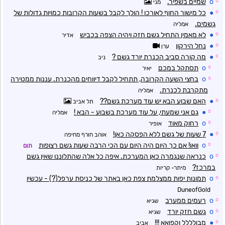
☼
o
שמיים בשפיר.
מני
☼
●
כל מישור החוף לאורכו ! הולך לקבל בשעות הקרובות כמויות גדולות של
גשמים.
אמליה
☼
●
לא מאמין התחיל גשם חזק ויהיה הצפה בכביש
אדיר
☼
●
נחל הירקון
ערן
☼
●
מה קורה סביב הכנרת יורד גשם ?
ניב
☼
o
תסתקל במכם
יאיר
☼
o
בחצי השעה הקרובה, תתחיל לקבל דיווחים מהכנרת. עננות ממטירה
מתקרבת לכנרת.
אמליה
☼
●
האם שבוע הבא יש עוד מערכת גשם??
תל אביב
☼
●
גם אני שמעתי, על עוד מערכת בשבוע - הבא !
אמליה
☼
o
רחוק מאוד
אופיר
☼
●
7 שעות של גשם ללא הפסקה כאן!
אוהב חורף מחיפה
☼
o
וואו! אם כך היום היה היום עם הכי הרבה שעות גשם רצופות
תום
☼
o
כנראה שנגמרה כאן המערכת. איפה כל אלה שהתלוננו שאין גשם
במרכז?
מיתר- קריות
☼
o
תמונות יפות ממצלמת צפת כאן באתר של כניסת ערפל(?) - עכשיו
DuneofGold
☼
o
רעמים ממערב
שגיא
☼
o
גשם חזק יורד
שגיא
☼
●
מבולללל וקפואא !!!
אביב