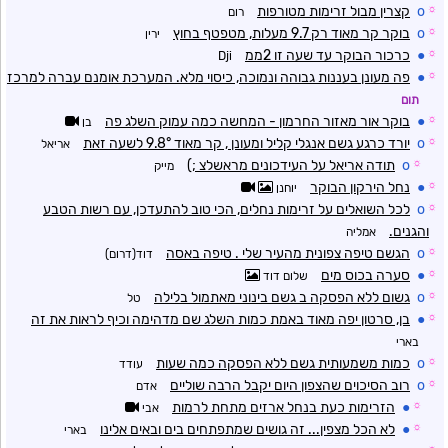
☼
o
קצרין מבול זרימות מטורפות
רום
☼
o
בוקר קר מאוד רק 9.7 מעלות, מטפטף בחוץ
ירין
☼
●
כרכור הבוקר עד שעה זו 2ממ
Dji
☼
●
פה מעונן בעננות גבוהה ונמוכה, כיסוי מלא. המערכת אומנם עברה למרכז
תום
☼
●
בוקר אור מאזור החרמון - המחשה כמה עמוק השלג פה
בן
☼
o
יורד כרגע גשם אנגלי קליל ומעונן , קר מאוד 9.8° לשעה זאת
אריאל
☼
o
תודה אריאל על העידכונים מראשלצ ;)
מייק
☼
●
נחל הירקון הבוקר
יוחנן
☼
o
לכל השואלים על זרימות נחלים, הכי טוב להתעדכן, עם רשות הטבע
והגנים.
אמליה
☼
o
הגשם טיפה צפונית מהעיר שלי . טיפה באסה
דוד(דרום)
☼
●
סערה בכוס מים
שלום דוד
☼
o
גשום ללא הפסקה ב גשם בינוני מאתמול בלילה
טל
☼
●
בן, סרטון יפה מאוד באמת כמות השלג שם מדהימה וכיף לראות את זה
בארי
☼
o
כמות משמעותית גשם ללא הפסקה כמה שעות
עודד
☼
o
רוב הסיכוים שהצפון היום יקבל הרבה שוליים
אדם
☼
●
הזרימות כעת בנחל ארזים מתחת לרמות
אבי
☼
●
לא הכל מצפין... זה גושים שמתפתחים בים ובאים אלינו
בארי