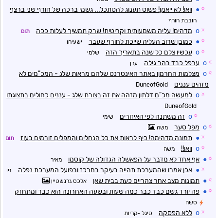
☼
●
וואו! לא ייאמן! פשוט תענוג להסתכל... גשמי ברכה של חורף שני ברצף
חובבת חורף
☼
o
מדהים! עליה משמעותית וקריטית! שרק תמשיך לעלות ככה
תום
☼
●
כמובן שרוב העליה שייכת לחורף שעבר
ישעיהו
☼
o
עכשיו צלם כל שנה בתאריך הזה
שלמי
☼
o
ערפל כבד בהר גילה
ערן
☼
o
מצלמות החרמון באתר האינטרנט שלהם מראות שלג - המכ"מים לא
מזהים עננים
DuneofGold
☼
o
למעשה מכ"ם דלתון מזהה את זה בצורת שלג - עננים כחולים בתצוגתו
DuneofGold
☼
o
זה משתנה לפי האיזורים
שימי
☼
o
מפל סער
משה
☼
●
תמונה מדהימה! כיף לראות את כל הנחלים והמפלים זורמים בעוז
תום
☼
o
וואו!!
משה
☼
●
אף אחד לא מדבר על הפאשלה הגדולה של קוסמו
מאיר
☼
●
אכן אמרו שהמערכת תהייה בעיקר במרכז ובפועל המערכת נפלה
זיו
☼
●
תמונות מצב אחר צהריים כעת בבית שאן
אלכס גרנשטיין
☼
●
פה יורד גשם כבד כבר כמה שעות ובשעה האחרונה הוא כבד ומתחזק
סשה
☼
o
ללא הפסקה
סיגל -קריות