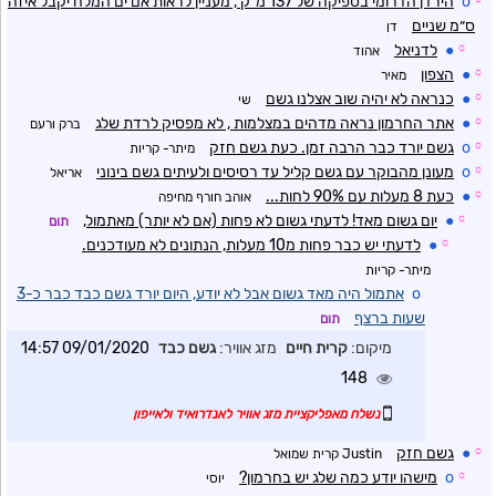
o
הירדן הדרומי בספיקה של 137 מ״ק , מעניין לראות אם ים המלח יקבל איזה
ס״מ שניים
דן
☼
●
לדניאל
אהוד
☼
●
הצפון
מאיר
☼
●
כנראה לא יהיה שוב אצלנו גשם
שי
☼
●
אתר החרמון נראה מדהים במצלמות , לא מפסיק לרדת שלג
ברק ורעם
☼
o
גשם יורד כבר הרבה זמן. כעת גשם חזק
מיתר- קריות
☼
o
מעונן מהבוקר עם גשם קליל עד רסיסים ולעיתים גשם בינוני
אריאל
☼
●
כעת 8 מעלות עם 90% לחות...
אוהב חורף מחיפה
☼
●
יום גשום מאד! לדעתי גשום לא פחות (אם לא יותר) מאתמול,
תום
☼
●
לדעתי יש כבר פחות מ10 מעלות, הנתונים לא מעודכנים.
מיתר- קריות
o
אתמול היה מאד גשום אבל לא יודע, היום יורד גשם כבד כבר כ-3
שעות ברצף
תום
מיקום:
קרית חיים
מזג אוויר:
גשם כבד
09/01/2020 14:57
148
נשלח מאפליקציית מזג אוויר לאנדרואיד ולאייפון
☼
●
גשם חזק
Justin קרית שמואל
☼
o
מישהו יודע כמה שלג יש בחרמון?
יוסי