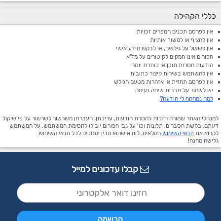
כללי הקהילה
אין לפרסם תכנים המפרים זכויות
אין להציף או למשוך אותיות
אין לשאול על גילאים, או לבקש מידע אישי
הפורום אינו המקום לקיטורים על מז"א
הודעות חסרות תוכן או כותרת יוסרו
אין להשתמש בשירות קיצור כתובות
אין לפרסם תחזית או אזהרות מטעם הגולש
יש לשמור על תרבות שיחה נעימה
למה נמחקה לי הודעה?
למנהלי האתר שמורה הזכות להסרת הודעות, עריכתן, העברתן משרשור לשרשור על פי שיקול
דעתם. בקשת הסברים, תלונות וכו' על גבי הפורום יובילו לחסימת המשתמש. על המשתמש
לקרוא את
תנאי השימוש
המלאים, לוודא שהוא מבין ומסכים לכל תנאי השימוש.
גלישה מהנה!
קבלו עדכונים למייל