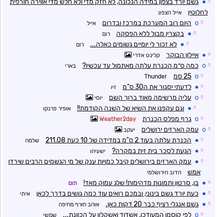
☼
●
גשם יורד בצפון במידה הנכונה, לא חזק מדי ולא חלש מדי אווירה חורפית
לחלוטין
אייל הצפון
☼
o
היום רוב המערכת במרכז ובדרום
אייל
☼
●
בקצרין מבול ללא הפסקה
רום
☼
●
לא זכור לי יומיים גשומים כאלה...
רום
☼
●
איילון הבוקר
קלינט אדרי
☼
o
כמה ס״מ הכנרת עלתה מאתמול עד עכשיו?
בארי
☼
o
25 סמ
Thunder
☼
●
לדעתי יסגור את ה30 ס"מ
זיו
☼
o
עליה מרשימה מאוד ברוך השם
יוסי
☼
●
וגם עקפנו את השיא של השנה הקודמת!!
אופיר פרנקו
☼
o
גרף מפלס הכנרת
Weather2day
☼
o
עמק הארזים ירושלים
יעקב
☼
●
הכנרת עלתה בעוד 2 ס"מ במדידה של 10 כעת 211.08
שלמה
☼
●
הגעת לסכר בית זית במקרה?
ישעיהו
☼
●
עמק הארזים בירושלים קיבל כמויות ענק של מי הגשמים הרבים שירדו
אמש
הדוב הירושלמי
☼
●
בן, סרטון ותמונות מדהימות! שלג עמוק מאד!
תום
☼
●
כעת יורד גשם בינוני, ובמכם רואים עוד כמה גושים בדרך לכאן
איתי
☼
●
גשם אנגלי רציף כבר 20 דקות כאן.
אוהב חורף מחיפה
☼
o
לפי קוסמו המעודכן, אשדוד ואשקלון על הכוונת...
שמשי