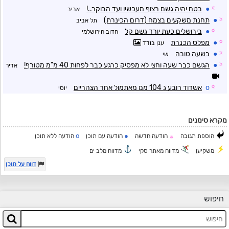
☼
●
בטח יהיה גשם רצוף מעכשיו ועד הבוקר..!
אביב
☼
●
תחנת משקעים בצמח (דרום הכינרת)
תל אביב
☼
●
בירושלים כעת יורד גשם קל
הדוב הירושלמי
☼
●
מפלס הכנרת
ענן בודד
☼
●
בשעה טובה
שי
☼
●
הגשם כבר שעה וחצי לא מפסיק כרגע כבר לפחות 40 מ"מ מטורף!
אדיר
☼
o
אשדוד רובע ג 104 ממ מאתמול אחר הצהריים
יוסי
מקרא סימנים
o
●
הוספת תגובה
הודעה חדשה
הודעה עם תוכן
הודעה ללא תוכן
☼
משקיען
מדווח מאתר סקי
מדווח מלב ים
דווח על תוכן
חיפוש