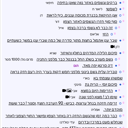
☼
●
ברקים וגשמים באזור נווה שאנן בחיפה
חיפאי
☼
●
לשמשי
ליאור ח
☼
o
אגן ההיקוות בכנרת מכוסה עננים. כיף לראות
דן
☼
o
סוף סוף חזרו הגשמים לאזור הצפון
דור
☼
o
זה כבר לא גשמי ברכה בצפון
אייל
☼
o
הזוי
אליאס
☼
●
שבר ענן אתמול בחצות מתוך סדרה של כמה שברי ענן במשך כשעתיים
ז'ק
☼
●
סיכום הלילה המדהים בחולון והאיזור
שגיא
☼
o
גשם מעורב בשלג החל בבנטל כבר מלפני החניה
מרום גולן 1000 מטר
☼
●
ז׳ק סרטון יפה מאד.
תום
☼
o
טבריה עלית גשם בינוני מלפני חמש דקות בערך היה רעם חזק נראה
שמשהו עוצמתי בא
בארי
☼
●
סיכום יומי - קרית גת
מינקי
☼
●
הזרימות היום במוצא
אבי
☼
●
שימו לב ! מוצא לפני שנה
אבי
☼
o
זרימה חזקה בנחל ערוגות, כביש- 90 הערבה הוצף, וסגור ! כבר שעות
מוקדם יותר.
אמליה
☼
o
כבר כמה זמן שהגשם החזק רק באזור הצפון ומישור החוף הצפוני לאחר
שנחלש מעט במרכז ובדרום
עדי טולדנו
☼