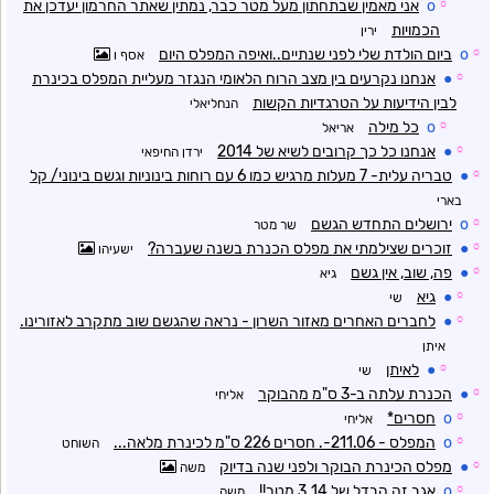
☼
o
אני מאמין שבתחתון מעל מטר כבר, נמתין שאתר החרמון יעדכן את
הכמויות
ירין
☼
o
ביום הולדת שלי לפני שנתיים..ואיפה המפלס היום
אסף ו
☼
●
אנחנו נקרעים בין מצב הרוח הלאומי הנגזר מעליית המפלס בכינרת
לבין הידיעות על הטרגדיות הקשות
הנחליאלי
☼
o
כל מילה
אריאל
☼
●
אנחנו כל כך קרובים לשיא של 2014
ירדן החיפאי
☼
●
טבריה עלית- 7 מעלות מרגיש כמו 6 עם רוחות בינוניות וגשם בינוני/ קל
בארי
☼
o
ירושלים התחדש הגשם
שר מטר
☼
●
זוכרים שצילמתי את מפלס הכנרת בשנה שעברה?
ישעיהו
☼
●
פה, שוב, אין גשם
גיא
☼
●
גיא
שי
☼
●
לחברים האחרים מאזור השרון - נראה שהגשם שוב מתקרב לאזורינו.
איתן
☼
●
לאיתן
שי
☼
●
הכנרת עלתה ב-3 ס"מ מהבוקר
אליחי
☼
o
חסרים*
אליחי
☼
o
המפלס - 211.06-. חסרים 226 ס"מ לכינרת מלאה...
השוחט
☼
●
מפלס הכינרת הבוקר ולפני שנה בדיוק
משה
☼
o
אגב זה הבדל של 3.14 מטר!!
משה